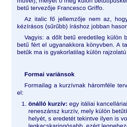
művei), melyet ő még külön betűtípusként
betű tervezője Francesco Griffo.
Az italic fő jellemzője nem az, ho
kézírásos (sűrűbb) íráshoz jobban hasonl
Vagyis: a dőlt betű eredetileg külön b
betű fért el ugyanakkora könyvben. A ta
betűk ma is gyakorlatilag külön rajzolatú
Formai variánsok
Formailag a kurzívnak háromféle terv
el:
önálló kurzív:
egy itáliai kancellária
reneszánsz kurzív, mely külön betűt
helyét, s eredetét tekintve ilyen is vo
legkacskaringósabb, ezért legnehez