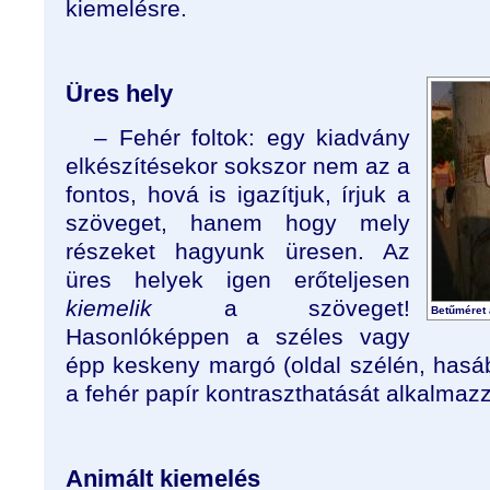
kiemelésre.
Üres hely
– Fehér foltok: egy kiadvány
elkészítésekor sokszor nem az a
fontos, hová is igazítjuk, írjuk a
szöveget, hanem hogy mely
részeket hagyunk üresen. Az
üres helyek igen erőteljesen
kiemelik
a szöveget!
Betűméret
Hasonlóképpen a széles vagy
épp keskeny margó (oldal szélén, hasáb
a fehér papír kontraszthatását alkalmaz
Animált kiemelés