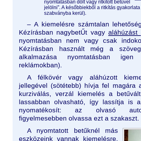
nyomtatásban dőlt vagy ritkított betűvel
jelölni”. A későbbiekből a ritkítás gyakorlata 
szabványba kerül).
– A kiemelésre számtalan lehetősé
Kézírásban nagybetŰt vagy
aláhúzást
nyomtatásban nem vagy csak indokol
Kézírásban használt még a szöveg
alkalmazása nyomtatásban igen 
reklámokban).
A félkövér vagy aláhúzott kieme
jellegével (sötétebb) hívja fel magára a
kurziválás, verzál kiemelés a betűvál
lassabban olvasható, így lassítja is a
nyomatékosít: az olvasó autom
figyelmesebben olvassa ezt a szakaszt.
A nyomtatott betűknél más
eszközeink vannak kiemelésre.