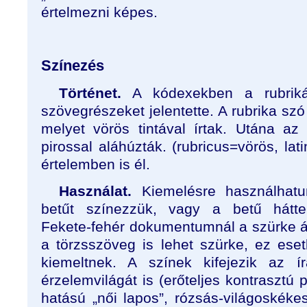
értelmezni képes.
Színezés
Történet.
A kódexekben a rubrikál
szövegrészeket jelentette. A rubrika szó 
melyet vörös tintával írtak. Utána a
pirossal aláhúzták. (rubricus=vörös, lat
értelemben is él.
Használat.
Kiemelésre használhatu
betűt színezzük, vagy a betű hátterét
Fekete-fehér dokumentumnál a szürke ár
a törzsszöveg is lehet szürke, ez ese
kiemeltnek. A színek kifejezik az í
érzelemvilágát is (erőteljes kontrasztú p
hatású „női lapos”, rózsás-világoskékes