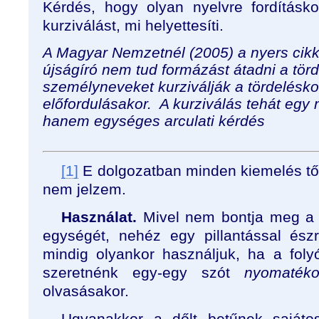
Kérdés, hogy olyan nyelvre fordításk
kurziválást, mi helyettesíti.
A Magyar Nemzetnél (2005) a nyers cikk
újságíró nem tud formázást átadni a tör
személyneveket kurziválják a tördelésko
előfordulásakor. A kurziválás tehát egy
hanem egységes arculati kérdés
[1]
E dolgozatban minden kiemelés t
nem jelzem.
Használat.
Mivel nem bontja meg a
egységét, nehéz egy pillantással ész
mindig olyankor használjuk, ha a fol
szeretnénk egy-egy szót
nyomaték
olvasásakor.
Ugyanakkor a dőlt betűnek sajátos