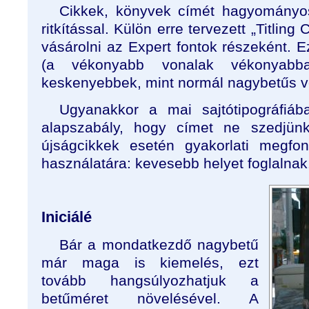
Cikkek, könyvek címét hagyományosa
ritkítással. Külön erre tervezett „Titling 
vásárolni az Expert fontok részeként. 
(a vékonyabb vonalak vékonyabba
keskenyebbek, mint normál nagybetűs ve
Ugyanakkor a mai sajtótipográfiáb
alapszabály, hogy címet ne szedjün
újságcikkek esetén gyakorlati megfon
használatára: kevesebb helyet foglalnak
Iniciálé
Bár a mondatkezdő nagybetű
már maga is kiemelés, ezt
tovább hangsúlyozhatjuk a
betűméret növelésével. A