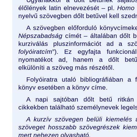
élőlények latin elnevezését – pl.
Homo 
nyelvű szövegben dőlt betűvel kell szedn
A szövegben előforduló könyvcímeket
Népszabadság
címét – általában dőlt 
kurziválás pluszinformációt ad a sz
folyóiratcím
”). Ez egyfajta funkcion
nyomatékot ad, hanem a dőlt betűv
elkülöníti a szöveg más részétől.
Folyóiratra utaló bibliográfiában a 
könyv esetében a könyv címe.
A napi sajtóban dőlt betű ritkán 
cikkekben található személynevek legels
A kurzív szövegen belüli kiemelés
szöveget hosszabb szövegrészek kiem
mert nehezen olvasható.