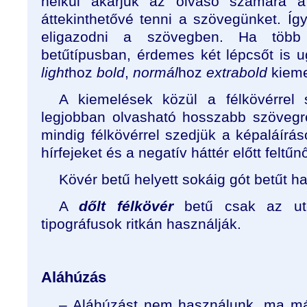
nélkül akarjuk az olvasó számára a
áttekinthetővé tenni a szövegünket. Íg
eligazodni a szövegben. Ha több
betűtípusban, érdemes két lépcsőt is u
light
hoz
bold
,
normál
hoz
extrabold
kieme
A kiemelések közül a félkövérrel
legjobban olvasható hosszabb szövegré
mindig félkövérrel szedjük a képaláírás
hírfejeket és a negatív háttér előtt feltűn
Kövér betű helyett sokáig gót betűt h
A
dőlt félkövér
betű csak az utó
tipográfusok ritkán használják.
Aláhúzás
– Aláhúzást nem használunk, ma má