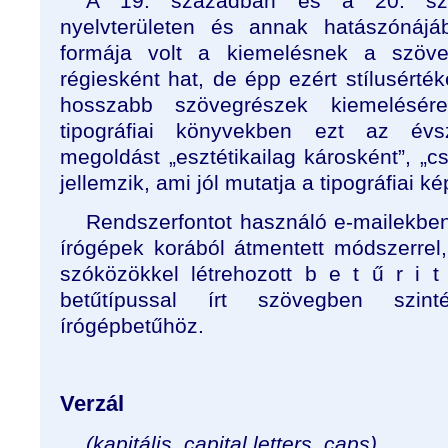
A 19. században és a 20. sz
nyelvterületen és annak hatászónájá
formája volt a kiemelésnek a szöv
régiesként hat, de épp ezért stílusérték
hosszabb szövegrészek kiemelésér
tipográfiai könyvekben ezt az évs
megoldást „esztétikailag károsként”, „c
jellemzik, ami jól mutatja a tipográfiai ké
Rendszerfontot használó e-mailekben
írógépek korából átmentett módszerrel,
szóközökkel létrehozott b e t ű r i 
betűtípussal írt szövegben szint
írógépbetűhöz.
Verzál
(kapitális, capital letters, caps)