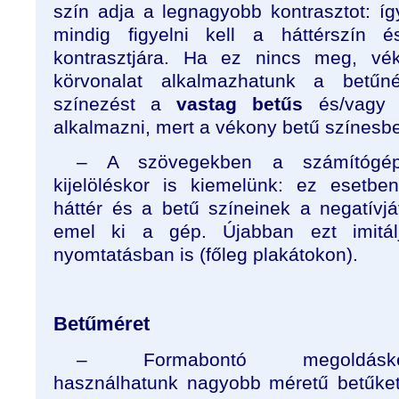
szín adja a legnagyobb kontrasztot: í
mindig figyelni kell a háttérszín 
kontrasztjára. Ha ez nincs meg, vék
körvonalat alkalmazhatunk a betűn
színezést a
vastag betűs
és/vagy
alkalmazni, mert a vékony betű színesbe
– A szövegekben a számítógé
kijelöléskor is kiemelünk: ez esetbe
háttér és a betű színeinek a negatívjá
emel ki a gép. Újabban ezt imitál
nyomtatásban is (főleg plakátokon).
Betűméret
– Formabontó megoldáské
használhatunk nagyobb méretű betűket