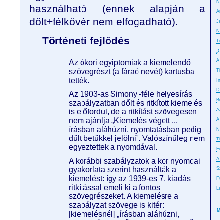
N
használható (ennek alapján a
A
dőlt+félkövér nem elfogadható).
J
N
Történeti fejlődés
T
„
A
Az ókori egyiptomiak a kiemelendő
szövegrészt (a fáraó nevét) kartusba
T
tették.
In
D
Az 1903-as Simonyi-féle helyesírási
B
szabályzatban dőlt és ritkított kiemelés
A
is előfordul, de a ritkítást szövegesen
nem ajánlja „Kiemelés végett ...
A
írásban aláhúzni, nyomtatásban pedig
No
dűlt betűkkel jelölni”. Valószínűleg nem
T
egyeztettek a nyomdával.
F
A
A korábbi szabályzatok a kor nyomdai
gyakorlata szerint használták a
S
kiemelést: így az 1939-es 7. kiadás
F
ritkítással emeli ki a fontos
L
szövegrészeket. A kiemelésre a
szabályzat szövege is kitér:
M
[kiemelésnél] „írásban aláhúzni,