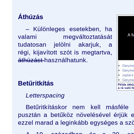
Áthúzás
– Különleges esetekben, ha
valami megváltoztatását
tudatosan jelölni akarjuk, a
régi, kijavított szót is megtartva,
áthúzást
használhatunk.
Betűritkítás
Példa áthú
a rá való 
Letterspacing
Betűritkításkor nem kell másféle b
pusztán a betűköz növelésével érjük e
ezzel marad a leginkább egységes a sz