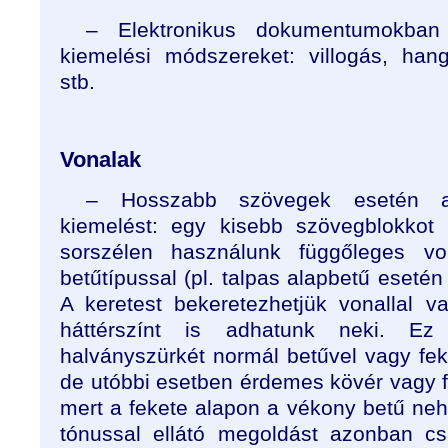
– Elektronikus dokumentumokban 
kiemelési módszereket: villogás, han
stb.
Vonalak
– Hosszabb szövegek esetén alk
kiemelést: egy kisebb szövegblokkot
sorszélen használunk függőleges v
betűtípussal (pl. talpas alapbetű esetén 
A keretest bekeretezhetjük vonallal v
háttérszínt is adhatunk neki. Ez
halványszürkét normál betűvel vagy feke
de utóbbi esetben érdemes kövér vagy f
mert a fekete alapon a vékony betű neh
tónussal ellátó megoldást azonban c