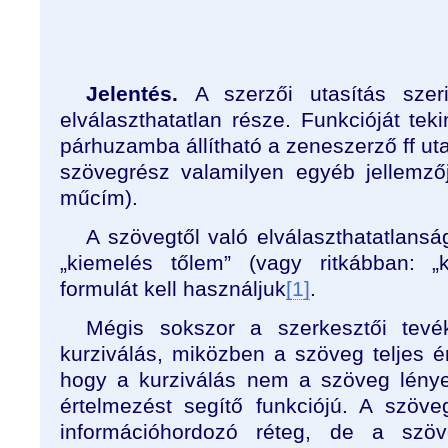
Jelentés.
A szerzői utasítás szer
elválaszthatatlan része. Funkcióját te
párhuzamba állítható a zeneszerző ff uta
szövegrész valamilyen egyéb jellemzőj
műcím).
A szövegtől való elválaszthatatlansá
„kiemelés tőlem” (vagy ritkábban: „
formulát kell használjuk
[1]
.
Mégis sokszor a szerkesztői tevé
kurziválás, miközben a szöveg teljes é
hogy a kurziválás nem a szöveg lényeg
értelmezést segítő funkciójú. A szöv
információhordozó réteg, de a szö