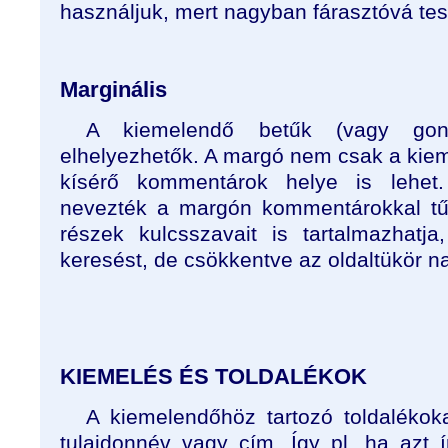
használjuk, mert nagyban fárasztóvá tes
Marginális
A kiemelendő betűk (vagy gon
elhelyezhetők. A margó nem csak a kie
kísérő kommentárok helye is lehe
nevezték a margón kommentárokkal tű
részek kulcsszavait is tartalmazhatj
keresést, de csökkentve az oldaltükör n
KIEMELÉS ÉS TOLDALÉKOK
A kiemelendőhöz tartozó toldalékok
tulajdonnév vagy cím. Így pl. ha azt