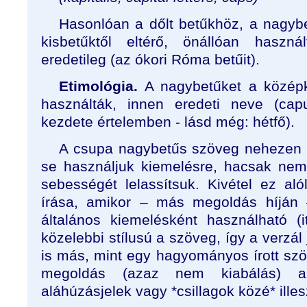
Hasonlóan a dőlt betűkhöz, a nagybet
kisbetűktől eltérő, önállóan használ
eredetileg (az ókori Róma betűit).
Etimológia.
A nagybetűket a közép
használták, innen eredeti neve (capu
kezdete értelemben - lásd még: hétfő).
A csupa nagybetűs szöveg nehezen o
se használjuk kiemelésre, hacsak nem
sebességét lelassítsuk. Kivétel ez a
írása, amikor – más megoldás híján –
általános kiemelésként használható (
közelebbi stílusú a szöveg, így a verzál 
is más, mint egy hagyományos írott szö
megoldás (azaz nem kiabálás) a
aláhúzásjelek vagy *csillagok közé* illes