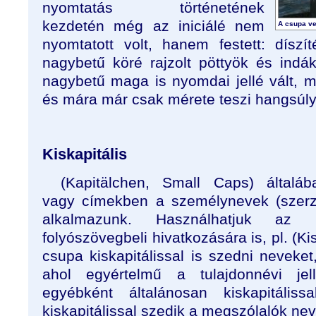
nyomtatás történetének
kezdetén még az iniciálé nem
A csupa ve
nyomtatott volt, hanem festett: dísz
nagybetű köré rajzolt pöttyök és ind
nagybetű maga is nyomdai jellé vált, ma
és mára már csak mérete teszi hangsúl
Kiskapitális
(Kapitälchen, Small Caps) általáb
vagy címekben a személynevek (szerz
alkalmazunk. Használhatjuk az i
folyószövegbeli hivatkozására is, pl. (Ki
csupa kiskapitálissal is szedni neveke
ahol egyértelmű a tulajdonnévi je
egyébként általánosan kiskapitális
kiskapitálissal szedik a megszólalók nev