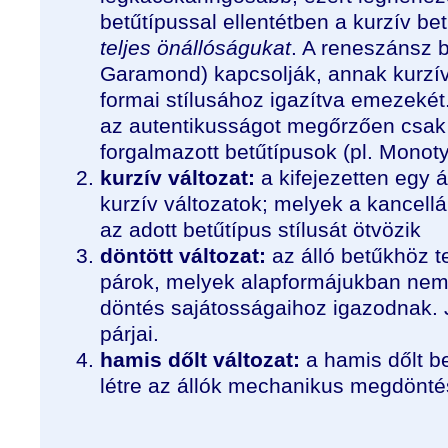
betűtípussal ellentétben a kurzív b
teljes önállóságukat
. A reneszánsz b
Garamond) kapcsolják, annak kurzív 
formai stílusához igazítva emezekét.
az autentikusságot megőrzően csak 
forgalmazott betűtípusok (pl.
Monoty
kurzív változat:
a kifejezetten egy á
kurzív változatok; melyek a kancellár
az adott betűtípus stílusát ötvözik
döntött változat:
az álló betűkhöz t
párok, melyek alapformájukban nem t
döntés sajátosságaihoz igazodnak. 
párjai.
hamis dőlt változat:
a hamis dőlt 
létre az állók mechanikus megdönté