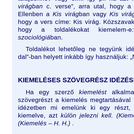
virágban
c. verse”, arra utal, hogy a
Ellenben a
Kis virág
ban vagy
Kis virá
hogy a vers címe: Kis virág. Közszavakná
hogy a toldalékokat kiemelem-e
szociológiá
ban.
Toldalékot lehetőleg ne tegyünk idé
dal”-ban helyett inkább így használjuk: 
KIEMELÉSES SZÖVEGRÉSZ IDÉZÉS
Ha egy szerző
kiemelést
alkalma
szövegrészt a kiemelés megtartásával 
idézetben mi emelünk ki egy részt, 
kiemelve, azt
külön jelezni kell.
(Kiem
(Kiemelés – H. H.)
.