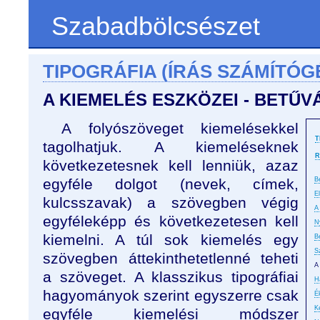
Szabadbölcsészet
TIPOGRÁFIA (ÍRÁS SZÁMÍTÓG
A KIEMELÉS ESZKÖZEI - BETŰ
A folyószöveget kiemelésekkel
T
tagolhatjuk. A kiemeléseknek
R
következetesnek kell lenniük, azaz
egyféle dolgot (nevek, címek,
B
E
kulcsszavak) a szövegben végig
A 
egyféleképp és következetesen kell
N
kiemelni. A túl sok kiemelés egy
B
S
szövegben áttekinthetetlenné teheti
A
a szöveget. A klasszikus tipográfiai
H
hagyományok szerint egyszerre csak
É
K
egyféle kiemelési módszer