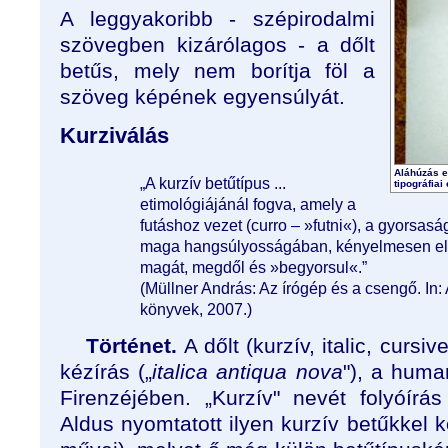
A leggyakoribb - szépirodalmi
szövegben kizárólagos - a dőlt
betűs, mely nem borítja föl a
szöveg képének egyensúlyát.
Kurziválás
Aláhúzás e
„A kurzív betűtípus ...
tipográfia
etimológiájánál fogva, amely a
futáshoz vezet (curro –
»
futni
«
), a gyorsasá
maga hangsúlyosságában, kényelmesen elt
magát, megdől és
»
begyorsul
«
.”
(Müllner András: Az írógép és a csengő. In:
könyvek, 2007.)
Történet.
A dőlt (kurzív, italic, cursiv
kézírás („
italica antiqua nova
"), a human
Firenzéjében. „Kurzív" nevét folyóírás
Aldus nyomtatott ilyen kurzív betűkkel k