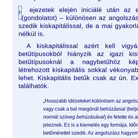
ejezetek elején iniciálé után az 
F
(gondolatot) – különösen az angolszá
szedik kiskapitálissal, de a mai gyakorl
nélkül is.
A kiskapitálissal azért kell vig
betűtípusokból hiányzik az igazi kis
betűtípusoknál a nagybetűhöz ké
létrehozott kiskapitális sokkal vékony
lehet. Kiskapitális betűk csak az ún. E
találhatók.
„Hosszabb idézeteket különösen az angols
vagy csak a bal margónál behúzással (bel
normál szöveg behúzásával
) és felette és a
jeleznek. Ez is a kiemelés egy formája. Időn
betűmérettel szedik. Az angolszász hagyomá