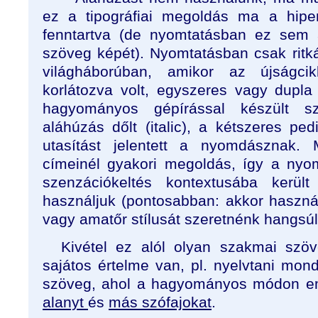
ez a tipográfiai megoldás ma a hipe
fenntartva (de nyomtatásban ez sem aj
szöveg képét). Nyomtatásban csak ritká
világháborúban, amikor az újságc
korlátozva volt, egyszeres vagy dupla
hagyományos gépírással készült s
aláhúzás dőlt (italic), a kétszeres ped
utasítást jelentett a nyomdásznak.
címeinél gyakori megoldás, így a nyo
szenzációkeltés kontextusába kerü
használjuk (pontosabban: akkor haszná
vagy amatőr stílusát szeretnénk hangsúl
Kivétel ez alól olyan szakmai szö
sajátos értelme van, pl. nyelvtani mon
szöveg, ahol a hagyományos módon em
alanyt
és
más szófajokat
.