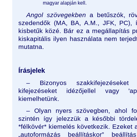
magyar alapján kell.
Angol szövegekben
a betűszók, rövi
szedendők (MA, BA, A.M., JFK, PC), í
kisbetűk közé. Bár ez a megállapítás p
kiskapitális ilyen használata nem terjed
mutatna.
Írásjelek
– Bizonyos szakkifejezéseket
kifejezéseket idézőjellel vagy 'apos
kiemelhetünk.
– Olyan nyers szövegben, ahol f
szintén így jelezzük a későbbi törde
*félkövér* kiemelés következik. Ezeket 
„autoformázás beállításkor” beállít