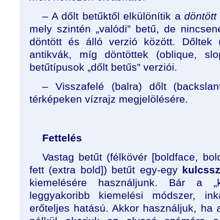
– A dőlt betűktől elkülönítik a
döntött 
mely szintén „valódi” betű, de nincsene
döntött és álló verzió között. Dőltek (
antikvák, míg döntöttek (oblique, sl
betűtípusok „dőlt betűs” verziói.
– Visszafelé (balra) dőlt (backslant
térképeken vízrajz megjelölésére.
Fettelés
Vastag betűt (félkövér [boldface, bo
fett (extra bold]) betűt egy-egy
kulcss
kiemelésére használjunk. Bár a 
leggyakoribb kiemelési módszer, ink
erőteljes hatású. Akkor használjuk, ha 