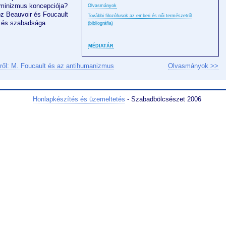
minizmus koncepciója?
Olvasmányok
z Beauvoir és Foucault
További filozófusok az emberi és női természetről
m és szabadsága
(bibliográfia)
MÉDIATÁR
ől: M. Foucault és az antihumanizmus
Olvasmányok >>
Honlapkészítés és üzemeltetés
- Szabadbölcsészet 2006