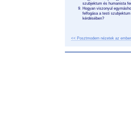
szubjektum és humanista fe
Hogyan viszonyul egymásho
felfogása a testi szubjektu
kérdésében?
<< Posztmodern nézetek az emberr