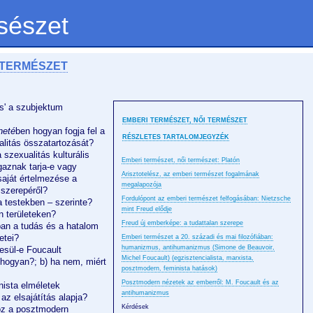
sészet
 TERMÉSZET
us' a szubjektum
EMBERI TERMÉSZET, NŐI TERMÉSZET
neté
ben hogyan fogja fel a
RÉSZLETES TARTALOMJEGYZÉK
alitás összatartozását?
szexualitás kulturális
Emberi természet, női természet: Platón
Igaznak tarja-e vagy
Arisztotelész, az emberi természet fogalmának
saját értelmezése a
megalapozója
 szerepéről?
Fordulópont az emberi természet felfogásában: Nietzsche
 testekben – szerinte?
mint Freud elődje
n területeken?
Freud új emberképe: a tudattalan szerepe
an a tudás és a hatalom
etei?
Emberi természet a 20. századi és mai filozófiában:
humanizmus, antihumanizmus (Simone de Beauvoir,
sül-e Foucault
Michel Foucault) (egzisztencialista, marxista,
 hogyan?; b) ha nem, miért
posztmodern, feminista hatások)
Posztmodern nézetek az emberről: M. Foucault és az
ista elméletek
antihumanizmus
az elsajátítás alapja?
Kérdések
z a posztmodern