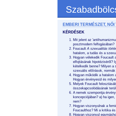
Szabadbölc
EMBERI TERMÉSZET, NŐI
KÉRDÉSEK
Mit jelent az 'antihumanizm
posztmodern felfogásában?
Foucault
A szexualitás törté
hatalom, a tudás és a szexu
Hogyan vélekedik Foucault a 
elfojtásának hipotéziséről? 
kételkedik benne? Milyen a 
szexuális előírások, normák
Hogyan működik a hatalom a
Hogyan érvényesül és milye
Melyek Foucault felosztásáb
összekapcsolódásának terül
A nemek szempontja érvénye
koncepciójában? a) ha igen,
nem?
Hogyan viszonyulnak a femin
Foucaulthoz? Mi a kritika és 
Hogyan viszonyul egymásho