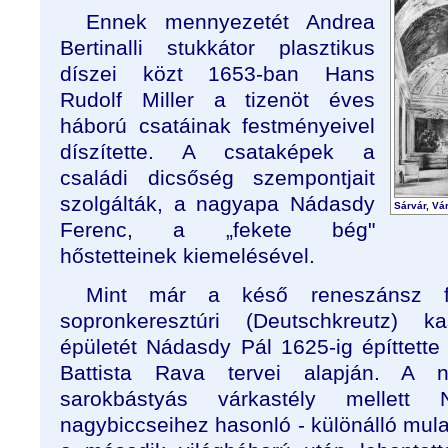
Ennek mennyezetét Andrea
Bertinalli stukkátor plasztikus
díszei közt 1653-ban Hans
Rudolf Miller a tizenöt éves
háború csatáinak festményeivel
díszítette. A csataképek a
családi dicsőség szempontjait
szolgálták, a nagyapa Nádasdy
Sárvár, Vár
Ferenc, a „fekete bég"
hőstetteinek kiemelésével.
Mint már a késő reneszánsz fej
sopronkeresztúri (Deutschkreutz) k
épületét Nádasdy Pál 1625-ig építtette 
Battista Rava tervei alapján. A n
sarokbástyás várkastély mellet
nagybiccseihez hasonló - különálló mulat