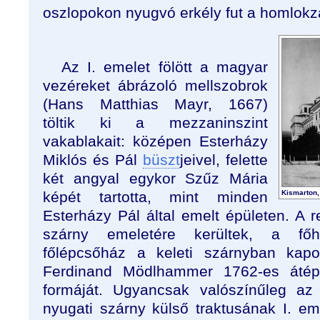
oszlopokon nyugvó erkély fut a homlokza
Az I. emelet fölött a magyar
vezéreket ábrázoló mellszobrok
(Hans Matthias Mayr, 1667)
töltik ki a mezzaninszint
vakablakait: középen Esterházy
Miklós és Pál
büszt
jeivel, felette
két angyal egykor Szűz Mária
képét tartotta, mint minden
Kismarton,
Esterházy Pál által emelt épületen. A r
szárny emeletére kerültek, a főh
főlépcsőház a keleti szárnyban kapo
Ferdinand Mödlhammer 1762-es átép
formáját. Ugyancsak valószínűleg az
nyugati szárny külső traktusának I. em