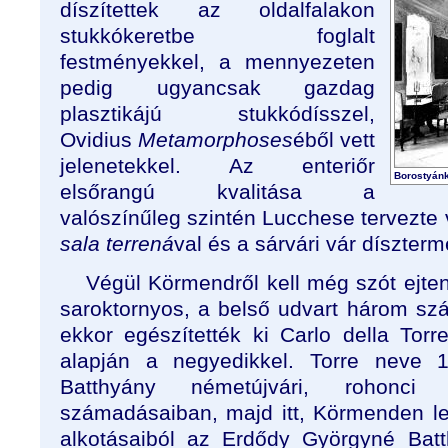
díszítettek az oldalfalakon
stukkókeretbe foglalt
festményekkel, a mennyezeten
pedig ugyancsak gazdag
plasztikájú stukkódísszel,
Ovidius
Metamorphoses
éből vett
jelenetekkel. Az enteriőr
Borostyánk
elsőrangú kvalitása a
valószínűleg szintén Lucchese tervezte
sala terrená
val és a sárvári vár díszterm
Végül Körmendről kell még szót ejte
saroktornyos, a belső udvart három szá
ekkor egészítették ki Carlo della Torre 
alapján a negyedikkel. Torre neve 1
Batthyány németújvári, rohonci
számadásaiban, majd itt, Körmenden le
alkotásaiból az Erdődy Györgyné Bat