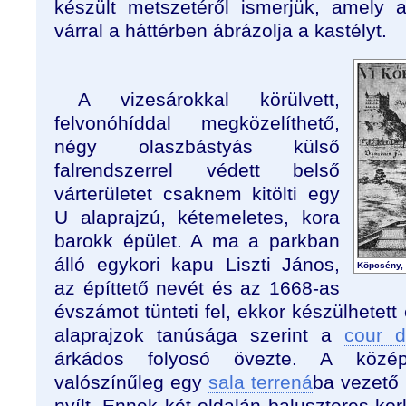
készült metszetéről ismerjük, amely
várral a háttérben ábrázolja a kastélyt.
A vizesárokkal körülvett,
felvonóhíddal megközelíthető,
négy olaszbástyás külső
falrendszerrel védett belső
várterületet csaknem kitölti egy
U alaprajzú, kétemeletes, kora
barokk épület. A ma a parkban
álló egykori kapu Liszti János,
Köpcsény, 
az építtető nevét és az 1668-as
évszámot tünteti fel, ekkor készülhetett
alaprajzok tanúsága szerint a
cour d
árkádos folyosó övezte. A középa
valószínűleg egy
sala terrená
ba vezető 
nyílt. Ennek két oldalán baluszteres kor