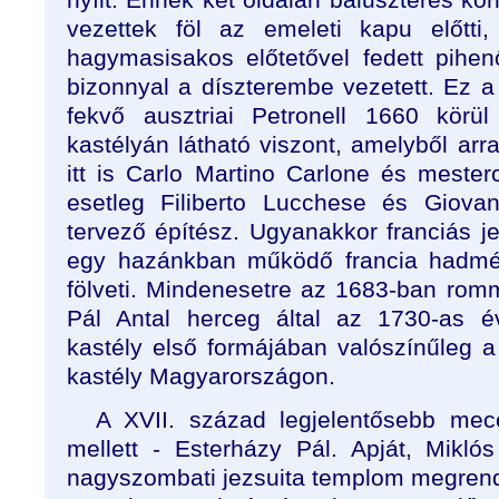
vezettek föl az emeleti kapu előtti
hagymasisakos előtetővel fedett pihe
bizonnyal a díszterembe vezetett. Ez
fekvő ausztriai Petronell 1660 körül
kastélyán látható viszont, amelyből arra
itt is Carlo Martino Carlone és mester
esetleg Filiberto Lucchese és Giovan
tervező építész. Ugyanakkor franciás j
egy hazánkban működő francia hadmér
fölveti. Mindenesetre az 1683-ban romm
Pál Antal herceg által az 1730-as éve
kastély első formájában valószínűleg a
kastély Magyarországon.
A XVII. század legjelentősebb me
mellett - Esterházy Pál. Apját, Mikló
nagyszombati jezsuita templom megrendel