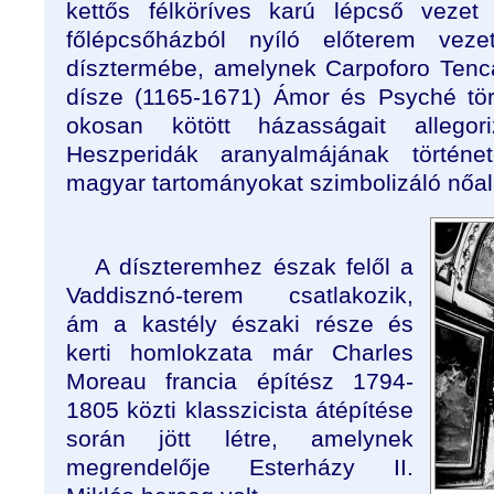
kettős félköríves karú lépcső vezet
főlépcsőházból nyíló előterem vez
dísztermébe, amelynek Carpoforo Tenca
dísze (1165-1671) Ámor és Psyché tör
okosan kötött házasságait allegor
Heszperidák aranyalmájának történe
magyar tartományokat szimbolizáló nőala
A díszteremhez észak felől a
Vaddisznó-terem csatlakozik,
ám a kastély északi része és
kerti homlokzata már Charles
Moreau francia építész 1794-
1805 közti klasszicista átépítése
során jött létre, amelynek
megrendelője Esterházy II.