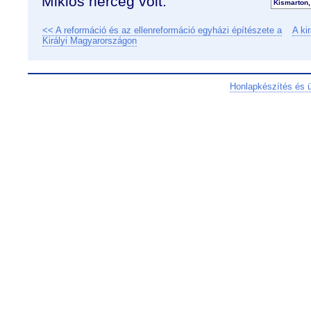
Miklós herceg volt.
Kismarton,
<< A reformáció és az ellenreformáció egyházi építészete a
A ki
Királyi Magyarországon
Honlapkészítés és 