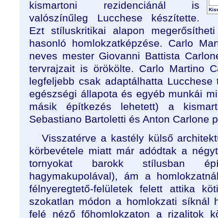
kismartoni rezidenciánál is
Kis
valószínűleg Lucchese készítette.
Ezt stíluskritikai alapon megerősíth
hasonló homlokzatképzése. Carlo Mar
neves mester Giovanni Battista Carlone
tervrajzait is örökölte. Carlo Martino 
legfeljebb csak adaptálhatta Lucchese 
egészségi állapota és egyéb munkái mia
másik építkezés lehetett) a kismart
Sebastiano Bartoletti és Anton Carlone p
Visszatérve a kastély külső architekt
körbevétele miatt már adódtak a négyte
tornyokat barokk stílusban épí
hagymakupolával), ám a homlokzatnál
félnyeregtető-felületek felett attika k
szokatlan módon a homlokzati síknál h
felé néző főhomlokzaton a rizalitok 