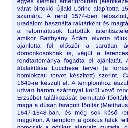
egyes kiemelt enteriőrökben jelentkezett
várat birtokló Újlaki Lőrinc alapította 
számára. A rend 1574-ben feloszlott
uradalom használta raktárként és magt
a reformátusok tartották istentiszte
amikor Batthyány Ádám elvette tőlük.
ajánlotta fel először a sarutlan 
domonkosoknak is, végül a ference
rendtartománya fogadta el ajánlatát.
átalakítása Lucchese tervei (a forrá
homlokzati tervet készített) szerint, 
1649-re készült el. A templomhoz észak
udvart három szárnnyal körül vevő re
Erzsébet találkozását bemutató főoltá
maga a dúsan faragott főoltár (Matthäus
1647-1648-ban, és még sok késő ren
magukon. A templom a gótikus falak fel
nemcsak a gótikus alaprajz mutatja, 