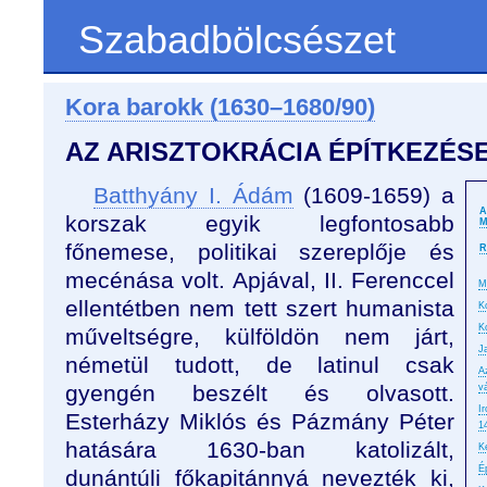
Szabadbölcsészet
Kora barokk (1630–1680/90)
AZ ARISZTOKRÁCIA ÉPÍTKEZÉS
Batthyány I. Ádám
(1609-1659) a
A
korszak egyik legfontosabb
M
főnemese, politikai szereplője és
R
mecénása volt. Apjával, II. Ferenccel
M
ellentétben nem tett szert humanista
K
K
műveltségre, külföldön nem járt,
J
németül tudott, de latinul csak
A
gyengén beszélt és olvasott.
v
I
Esterházy Miklós és Pázmány Péter
1
hatására 1630-ban katolizált,
K
É
dunántúli főkapitánnyá nevezték ki,