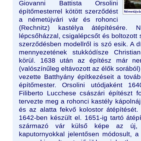
Giovanni Battista Orsolini
építőmesterrel kötött szerződést
Németújvár
a németújvári vár és rohonci
(Rechnitz) kastélya átépítésére. N
lépcsőházzal, csigalépcsőt és boltozott s
szerződésben modellről is szó esik. A d
mennyezetének stukkódísze Christian
körül. 1638 után az építész már ne
(valószínűleg eltávozott az élők sorából
vezette Batthyány építkezéseit a továb
építőmester. Orsolini utódjaként 16
Filiberto Lucchese császári építészt f
tervezte meg a rohonci kastély kápolnáj
és az alatta fekvő kolostor átépítését
1642-ben készült el. 1651-ig tartó áté
származó vár külső képe az új, r
kaputornyokkal jelentősen módosult, a