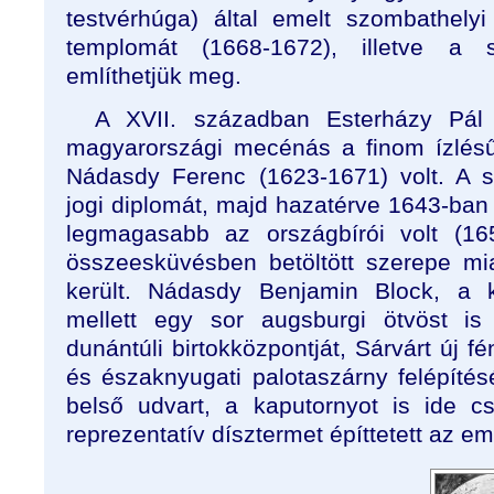
testvérhúga) által emelt szombathel
templomát (1668-1672), illetve a s
említhetjük meg.
A XVII. században Esterházy Pál m
magyarországi mecénás a finom ízlésű
Nádasdy Ferenc (1623-1671) volt. A s
jogi diplomát, majd hazatérve 1643-ban k
legmagasabb az országbírói volt (16
összeesküvésben betöltött szerepe mia
került. Nádasdy Benjamin Block, a ki
mellett egy sor augsburgi ötvöst is 
dunántúli birtokközpontját, Sárvárt új fé
és északnyugati palotaszárny felépítés
belső udvart, a kaputornyot is ide cs
reprezentatív dísztermet építtetett az em