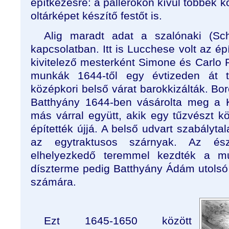
építkezésre: a pallérokon kívül többek k
oltárképet készítő festőt is.
Alig maradt adat a szalónaki (Schl
kapcsolatban. Itt is Lucchese volt az ép
kivitelező mesterként Simone és Carlo 
munkák 1644-től egy évtizeden át t
középkori belső várat barokkizálták. Bor
Batthyány 1644-ben vásárolta meg a K
más várral együtt, akik egy tűzvészt k
építették újjá. A belső udvart szabályta
az egytraktusos szárnyak. Az észa
elhelyezkedő teremmel kezdték a mu
díszterme pedig Batthyány Ádám utols
számára.
Ezt 1645-1650 között