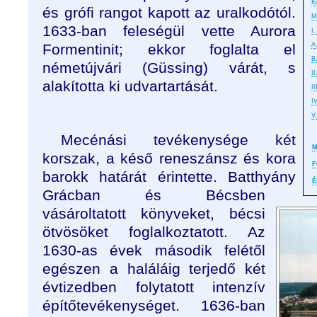
K
és grófi rangot kapott az uralkodótól.
M
1633-ban feleségül vette Aurora
I
Formentinit; ekkor foglalta el
A
B
németújvári (Güssing) várát, s
II
alakította ki udvartartását.
I
I
V
Mecénási tevékenysége két
M
korszak, a késő reneszánsz és kora
F
barokk határát érintette. Batthyány
É
Grácban és Bécsben
vásároltatott könyveket, bécsi
ötvösöket foglalkoztatott. Az
1630-as évek második felétől
egészen a haláláig terjedő két
évtizedben folytatott intenzív
építőtevékenységet. 1636-ban