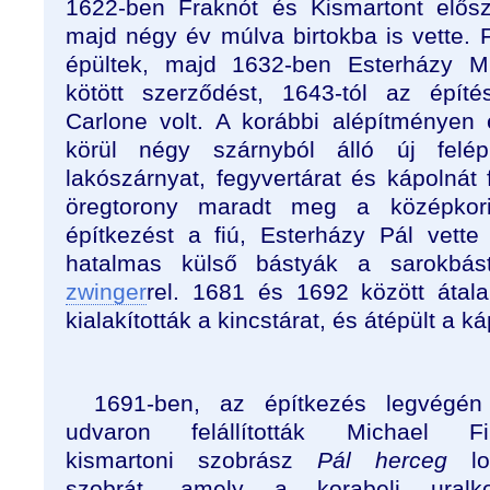
1622-ben Fraknót és Kismartont elős
majd négy év múlva birtokba is vette.
épültek, majd 1632-ben Esterházy M
kötött szerződést, 1643-tól az épít
Carlone volt. A korábbi alépítményen
körül négy szárnyból álló új felé
lakószárnyat, fegyvertárat és kápolnát
öregtorony maradt meg a középkor
építkezést a fiú, Esterházy Pál vette
hatalmas külső bástyák a sarokbás
zwinger
rel. 1681 és 1692 között átalak
kialakították a kincstárat, és átépült a ká
1691-ben, az építkezés legvégén
udvaron felállították Michael Fil
kismartoni szobrász
Pál herceg
lo
szobrát, amely a korabeli uralko