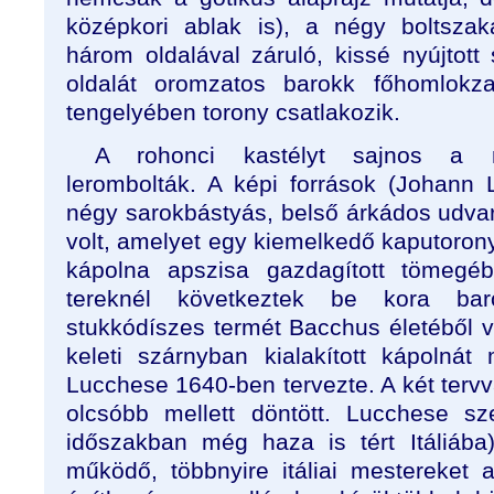
középkori ablak is), a négy boltsza
három oldalával záruló, kissé nyújtott 
oldalát oromzatos barokk főhomlokza
tengelyében torony csatlakozik.
A rohonci kastélyt sajnos a m
lerombolták. A képi források (Johann 
négy sarokbástyás, belső árkádos udva
volt, amelyet egy kiemelkedő kaputorony
kápolna apszisa gazdagított tömegéb
tereknél következtek be kora baro
stukkódíszes termét Bacchus életéből vet
keleti szárnyban kialakított kápolná
Lucchese 1640-ben tervezte. A két tervv
olcsóbb mellett döntött. Lucchese sz
időszakban még haza is tért Itáliába
működő, többnyire itáliai mestereket 