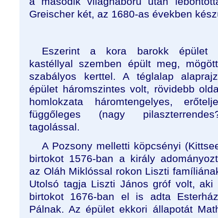
a második világháború után lebontott
Greischer két, az 1680-as években készü
Eszerint a kora barokk épület 
kastéllyal szemben épült meg, mögöt
szabályos kerttel. A téglalap alapraj
épület háromszintes volt, rövidebb olda
homlokzata háromtengelyes, erőtelj
függőleges (nagy pilaszterrendes
tagolással.
A Pozsony melletti köpcsényi (Kittse
birtokot 1576-ban a király adományoz
az Oláh Miklóssal rokon Liszti famíliána
Utolsó tagja Liszti János gróf volt, aki
birtokot 1676-ban el is adta Esterhá
Pálnak. Az épület ekkori állapotát Mat