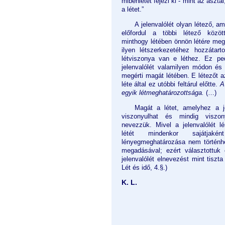
mibenlétet fejezi ki - mint az aszta
a létet.”
A jelenvalólét olyan létező, 
előfordul a többi létező között
minthogy létében önnön lété
re
megy 
ilyen létszerkezetéhez hozzátart
létviszonya van e léthez. Ez ped
jelenvalólét valamilyen módon és 
megérti magát létében. E létezőt az
léte által ez utóbbi feltárul előtte.
A
egyik létmeghatározottsága.
(…)
Magát a létet, amelyhez a j
viszonyulhat és mindig viszon
nevezzük. Mivel a jelenvalólét l
létét mindenkor sajátjak
lényegmeghatározása nem történhe
megadásával; ezért választottuk 
jelenvalólét elnevezést mint tiszta 
Lét és idő, 4.§.)
K. L.