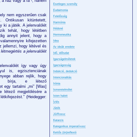
l, a ház vagy a fa -, hanem
Esetleges személy
Eudaimonia
amely nem egyszerűen csak
Felelősség
. Ontikusan kitüntetett,
Harmónia
ki a játék. A jelenvalólét
Hédoné
ozik tehát, hogy lététben
Hermeneutika
ig annyit jelent, hogy a
valamennyire kifejezetten
Idea
 jellemzi, hogy létével és
Az ideák eredete
 létmegértés a jelenvalólét
Idő, időtudat
Igazságelméletek
elenvalólét így vagy úgy
Igazságosság
yul is, egzisztenciának
Indukció, dedukció
ényege abban rejlik, hogy
Intencionalitás
ént bírja, e létező
Irónia
t egy tartalmi „mi” [Was]
Ismeretelmélet
e létező megjelölésére a
Isten halott
létkifejezést.” (Heidegger:
Ízlés
Játék
Jó/Rossz
Katarzis
Kategorikus imperatívusz
Kettős (ön)reflexió