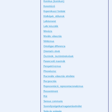
Komikus (komikum)
Konstitúció
Kopernikuszi fordulat
Ködképek, idólumok
Lelkiismeret
Lelki készülék
Mimézis
Morális választás
Nihilizmus
Ontológiai differencia
Orientatív elvek
Ösztönök, ösztöntörekvések
Parancsoló maximák
Perspektívizmus
Phronészisz
Racionális választás elmélete
Reciprocitás
Reprezentáció, reprezentacionalizmus
Ressentiment
Rút
Sensus communis
Személyiségetika/magatartáselmélet
Szép és szépség