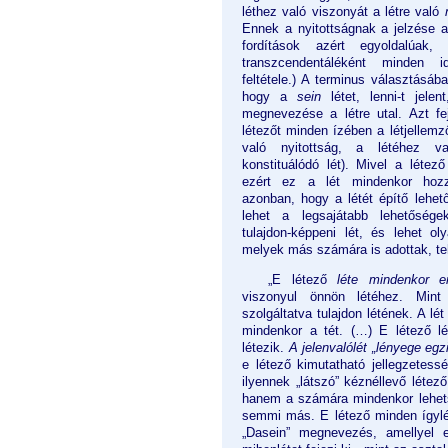
léthez való viszonyát a létre való
Ennek a nyitottságnak a jelzése 
fordítások azért egyoldalúak
transzcendentáléként minden i
feltétele.) A terminus választásába
hogy a
sein
létet, lenni-t jele
megnevezése a létre utal. Azt fe
létezőt minden ízében a létjellemz
való nyitottság, a létéhez v
konstituálódó lét). Mivel a létező 
ezért ez a lét mindenkor hozzá
azonban, hogy a létét építő lehet
lehet a legsajátabb lehetőségek
tulajdon-képpeni lét, és lehet ol
melyek más számára is adottak, te
„E létező
léte mindenkor 
viszonyul önnön létéhez. Mint
szolgáltatva tulajdon létének. A lé
mindenkor a tét. (…) E létező lé
létezik.
A jelenvalólét „lényege egz
e létező kimutatható jellegzetes
ilyennek „látszó” kéznéllevő létező
hanem a számára mindenkor lehets
semmi más. E létező minden ígylét
„Dasein” megnevezés, amellyel e