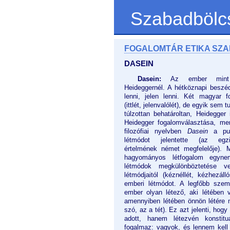
Szabadbölc
FOGALOMTÁR ETIKA SZ
DASEIN
Dasein:
Az ember mi
Heideggernél. A hétköznapi besz
lenni, jelen lenni. Két magyar f
(ittlét, jelenvalólét), de egyik sem
túlzottan behatároltan, Heidegger 
Heidegger fogalomválasztása, m
filozófiai nyelvben
Dasein
a pus
létmódot jelentette (az egz
értelmének német megfelelője).
hagyományos létfogalom egynem
létmódok megkülönböztetése ve
létmódjaitól (kéznéllét, kézhezáll
emberi létmódot. A legfőbb sze
ember olyan létező, aki létében v
amennyiben létében önnön létére m
szó, az a tét). Ez azt jelenti, hog
adott, hanem létezvén konstitu
fogalmaz: vagyok, és lennem kell (