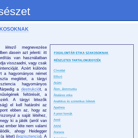
sészet
AKOSOKNAK
nt
létező
megnevezése
édben
dasein
azt jelenti: itt
FOGALOMTÁR ETIKA SZAKOSOKNAK
ordítás van használatban
RÉSZLETES TARTALOMJEGYZÉK
 tudja visszaadni, vagy csak
intencióját. Azért különös
Címoldal
ert a hagyományos német
Előszó
zta meglétet, a tárgyi
Akárki
isztencia hagyományos
 Márpedig a
destrukció
t, a
Álom, álommunka
űségének feltörését, a
Általános etika
zérli. A tárgyi létezők
Analitikus és szintetikus ítéletek
óság) el kell határolni az
Apatheia
mpont ebben az, hogy az
A priori formák
iszonyul a saját létéhez,
egy ki a játék (arról van
Areté
y az ember léte nem valami
Arkhé
álódik, ahogy Heidegger
Ataraxia
a létet) (
egzisztencia
). A