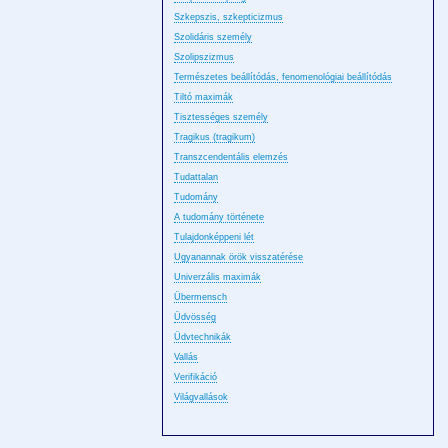
Szkepszis, szkepticizmus
Szolidáris személy
Szolipszizmus
Természetes beállítódás, fenomenológiai beállítódás
Tiltó maximák
Tisztességes személy
Tragikus (tragikum)
Transzcendentális elemzés
Tudattalan
Tudomány
A tudomány története
Tulajdonképpeni lét
Ugyanannak örök visszatérése
Univerzális maximák
Übermensch
Üdvösség
Üdvtechnikák
Vallás
Verifikáció
Világvallások