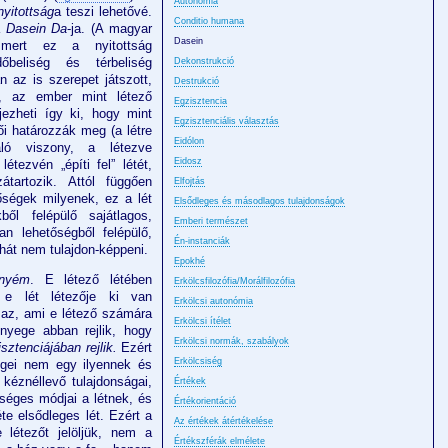
Autonómia
nyitottság
a teszi lehetővé.
Conditio humana
a
Dasein Da
-ja. (A magyar
Dasein
, mert ez a nyitottság
dőbeliség és térbeliség
Dekonstrukció
n az is szerepet játszott,
Destrukció
nt, az ember mint létező
Egzisztencia
jezheti így ki, hogy mint
Egzisztenciális választás
ői határozzák meg (a létre
Eidólon
aló viszony, a létezve
Eidosz
létezvén „építi fel” létét,
tartozik. Attól függően
Elfojtás
őségek milyenek, ez a lét
Elsődleges és másodlagos tulajdonságok
ből felépülő sajátlagos,
Emberi természet
yan lehetőségből felépülő,
Én-instanciák
hát nem tulajdon-képpeni.
Epokhé
enyém
. E létező létében
Erkölcsfilozófia/Morálfilozófia
 e lét létezője ki van
Erkölcsi autonómia
t az, ami e létező számára
Erkölcsi ítélet
nyege abban rejlik, hogy
Erkölcsi normák, szabályok
isztenciájában rejlik.
Ezért
Erkölcsiség
ségei nem egy ilyennek és
 kéznéllevő tulajdonságai,
Értékek
éges módjai a létnek, és
Értékorientáció
e elsődleges lét. Ezért a
Az értékek átértékelése
 létezőt jelöljük, nem a
Értékszférák elmélete