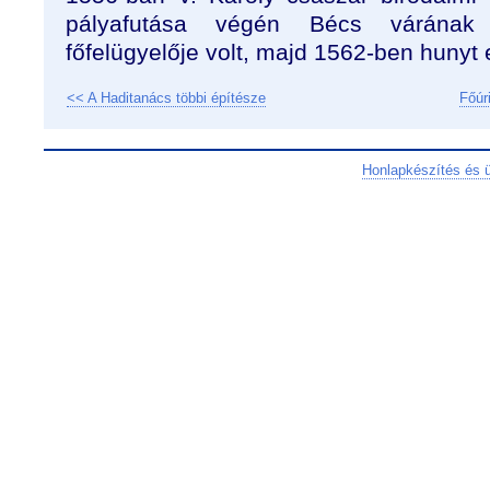
pályafutása végén Bécs várának
főfelügyelője volt, majd 1562-ben hunyt 
<< A Haditanács többi építésze
Főúr
Honlapkészítés és 