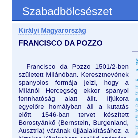
Szabadbölcsészet
Királyi Magyarország
FRANCISCO DA POZZO
A
M
Francisco da Pozzo 1501/2-ben
R
született Milánóban. Keresztnevének
spanyolos formája jelzi, hogy a
M
K
Milánói Hercegség ekkor spanyol
K
fennhatóság alatt állt. Ifjúkora
J
egyelőre homályban áll a kutatás
A
v
előtt. 1546-ban tervet készített
I
Borostyánkő (Bernstein, Burgenland,
1
K
Ausztria) várának újjáalakításához, a
É