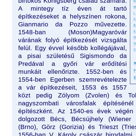
birtokos Königsberg család számára.
K
A mintegy tíz éven át tartó
M
I
építkezéseket a helyszínen rokona,
A
Gianmario da Pozzo művezette.
B
1548-ban (Moson)Magyaróvár
II
I
várának folyó építkezését vizsgálta
I
felül. Egy évvel később kollégájával,
V
a pisai születésű Sigismondo da
Predával a győri vár erődítési
M
munkáit ellenőrizte. 1552-ben és
F
1554-ben Egerben szemrevételezte
É
a vár építkezéseit, 1553 és 1557
közt pedig Zólyom (Zvolen) és Tok
nagyszombati városfalak építéséné
építészként. Az 1540-es évek végé
dolgozott Bécs, Bécsújhely (Wiener 
(Brno), Görz (Gorizia) és Trieszt (Tri
1556-ban V. Károly császár birodalmi l