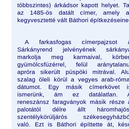
többszintes) árkádsor kapott helyet. Ta
az 1485-ös datált címer, amely 
kegyvesztetté vált Báthori építkezéseinek
A farkasfogas címerpajzsot 
Sárkányrend jelvényének sárkány
markolja meg karmaival, körbe
gyümölcsfüzérrel, felül aránytalanu
apróra sikerült püspöki mitrával. Alu
szalag öleli körül a vegyes arab-róma
dátumot. Egy másik címerkövet i
ismerünk, ám ez datálatlan. 
reneszánsz faragványok másik része 
palotától délre állt háromhajós
szentélykörüljárós székesegyházbó
való. Ezt is Báthori építtette át, kés