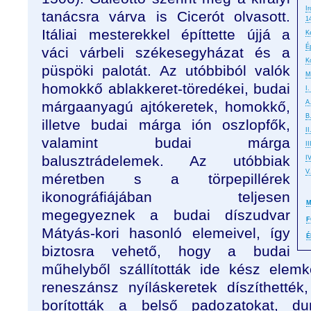
I
tanácsra várva is Cicerót olvasott.
1
Itáliai mesterekkel építtette újjá a
K
É
váci várbeli székesegyházat és a
K
püspöki palotát. Az utóbbiból valók
M
homokkő ablakkeret-töredékei, budai
I
márgaanyagú ajtókeretek, homokkő,
A
B
illetve budai márga ión oszlopfők,
II
valamint budai márga
I
balusztrádelemek. Az utóbbiak
I
V
méretben s a törpepillérek
ikonográfiájában teljesen
M
megegyeznek a budai díszudvar
F
Mátyás-kori hasonló elemeivel, így
É
biztosra vehető, hogy a budai
műhelyből szállították ide kész elemk
reneszánsz nyíláskeretek díszíthett
borították a belső padozatokat, dun