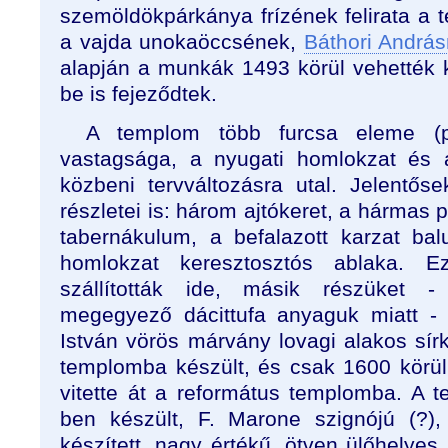
szemöldökpárkánya frízének felirata a 
a vajda unokaöccsének,
Báthori Andrá
alapján a munkák 1493 körül vehették k
be is fejeződtek.
A templom több furcsa eleme (pl
vastagsága, a nyugati homlokzat és a
közbeni tervváltozásra utal. Jelentő
részletei is: három ajtókeret, a hármas 
tabernákulum, a befalazott karzat balu
homlokzat keresztosztós ablaka. 
szállították ide, másik részüket -
megegyező dácittufa anyaguk miatt - 
István vörös márvány lovagi alakos sír
templomba készült, és csak 1600 körül 
vitette át a református templomba. A 
ben készült, F. Marone szignójú (?), t
készített, nagy értékű, ötven ülőhelyes, 