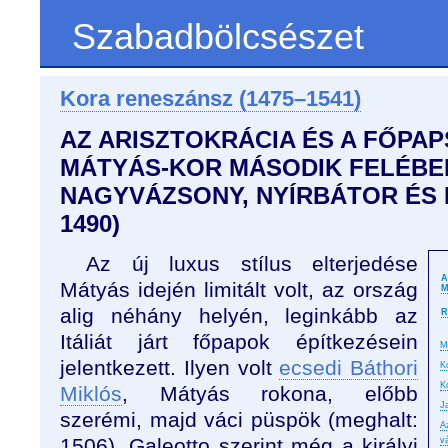
Szabadbölcsészet
Kora reneszánsz (1475–1541)
AZ ARISZTOKRÁCIA ÉS A FŐPAP
MÁTYÁS-KOR MÁSODIK FELÉBEN
NAGYVÁZSONY, NYÍRBÁTOR ÉS 
1490)
Az új luxus stílus elterjedése
A
Mátyás idején limitált volt, az ország
M
alig néhány helyén, leginkább az
R
Itáliát járt főpapok építkezésein
M
jelentkezett. Ilyen volt
ecsedi Báthori
K
K
Miklós
, Mátyás rokona, előbb
J
szerémi, majd váci püspök (meghalt:
A
1506). Galeotto szerint még a királyi
v