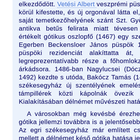
elkezdődött.
Vetési Albert
veszprémi pü
körül kifestette, és új orgonával látta e
saját temetkezőhelyének szánt Szt. Gy
antikva betűs felirata miatt tévese
értékelt gótikus oszlopfő (1467) egy sz
Egerben Beckensloer János püspök 1
püspöki rezidenciát alakíttatta át
legreprezentatívabb része a főhomlokz
árkádsora. 1486-ban Nagylucsei (Dóc
1492) kezdte s utóda, Bakócz Tamás (14
székesegyház új szentélyének emelé
támpillérek közti kápolnák övezik
Kialakításában délnémet művészeti hatá
A városokban még kevésbé érezhe
gótika jellemzi továbbra is a jelentőseb
Az egri székesegyház már említett cs
mellett a délnémet késő gótika hatása je