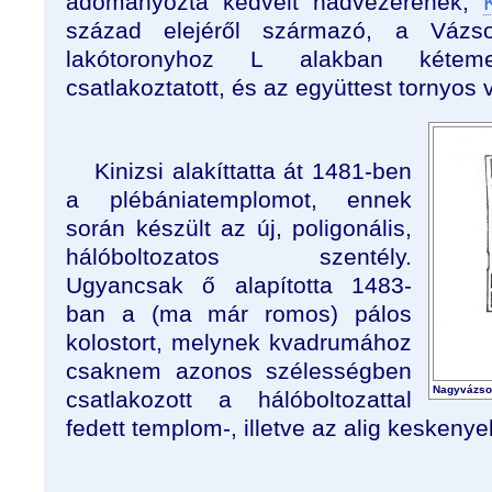
adományozta kedvelt hadvezérének,
század elejéről származó, a Vázsony
lakótoronyhoz L alakban kéteme
csatlakoztatott, és az együttest tornyos 
Kinizsi alakíttatta át 1481-ben
a plébániatemplomot, ennek
során készült az új, poligonális,
hálóboltozatos szentély.
Ugyancsak ő alapította 1483-
ban a (ma már romos) pálos
kolostort, melynek kvadrumához
csaknem azonos szélességben
Nagyvázson
csatlakozott a hálóboltozattal
fedett templom-, illetve az alig keskenye