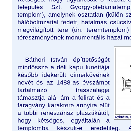
település Szt. György-plébániatem
templom), amelynek osztatlan (külön sz
hálóboltozattal fedett, hatalmas csúcs
megvilágított tere (ún. teremtemplo
téreszményének monumentális hazai m
Báthori István építtetőségét
mindössze a déli kapu lunettája
később idekerült címerkövének
nevét és az 1488-as évszámot
tartalmazó írásszalagja
támasztja alá, ám a felirat és a
faragvány karaktere annyira elüt
a többi reneszánsz plasztikától,
Nyírbátor,
hogy kétséges, egyáltalán a
templomba készült-e eredetileg. 