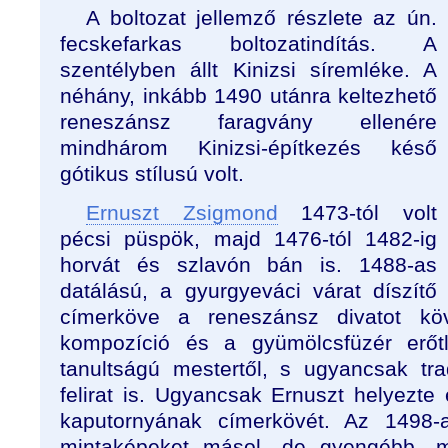
A boltozat jellemző részlete az ún.
fecskefarkas boltozatindítás. A
szentélyben állt Kinizsi síremléke. A
néhány, inkább 1490 utánra keltezhető
reneszánsz faragvány ellenére
mindhárom Kinizsi-építkezés késő
gótikus stílusú volt.
Ernuszt Zsigmond
1473-tól volt
pécsi püspök, majd 1476-tól 1482-ig
horvát és szlavón bán is. 1488-as
datálású, a gyurgyeváci várat díszítő
címerköve a reneszánsz divatot kö
kompozíció és a gyümölcsfüzér erőt
tanultságú mestertől, s ugyancsak trad
felirat is. Ugyancsak Ernuszt helyezte
kaputornyának címerkövét. Az 1498-
mintaképeket másol, de gyengébb, m