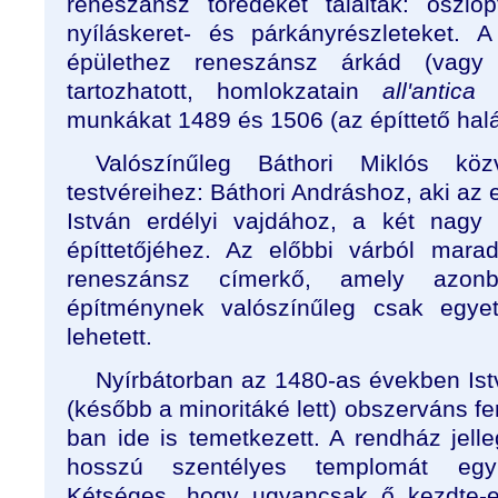
reneszánsz töredéket találtak: oszl
nyíláskeret- és párkányrészleteket. 
épülethez reneszánsz árkád (vagy 
tartozhatott, homlokzatain
all'antica
a
munkákat 1489 és 1506 (az építtető halá
Valószínűleg Báthori Miklós köz
testvéreihez: Báthori Andráshoz, aki az e
István erdélyi vajdához, a két nagy 
építtetőjéhez. Az előbbi várból mara
reneszánsz címerkő, amely azon
építménynek valószínűleg csak egyet
lehetett.
Nyírbátorban az 1480-as években Ist
(később a minoritáké lett) obszerváns fe
ban ide is temetkezett. A rendház jell
hosszú szentélyes templomát egyk
Kétséges, hogy ugyancsak ő kezdte-e