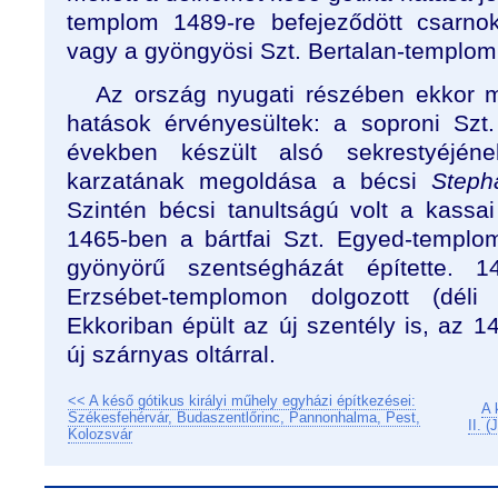
templom 1489-re befejeződött csarno
vagy a gyöngyösi Szt. Bertalan-templom 
Az ország nyugati részében ekkor m
hatások érvényesültek: a soproni Szt
években készült alsó sekrestyéjén
karzatának megoldása a bécsi
Step
Szintén bécsi tanultságú volt a kassai
1465-ben a bártfai Szt. Egyed-templom
gyönyörű szentségházát építette. 
Erzsébet-templomon dolgozott (déli 
Ekkoriban épült az új szentély is, az 1
új szárnyas oltárral.
<< A késő gótikus királyi műhely egyházi építkezései:
A 
Székesfehérvár, Budaszentlőrinc, Pannonhalma, Pest,
II. 
Kolozsvár