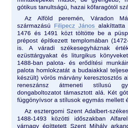
gótikus tanultságú, hazai kőfaragótól s
Az Alföld peremén, Váradon M
származású
Filipecz János
alakíttatt
1476 és 1491 közt töltötte be a püspö
prépost építkezett templomában (147
is. A váradi székesegyháznak érték
ezüsttárgyakat és liturgikus könyvek
1488-ban palota- és erődítési munkái
palota homlokzatát a budaiakkal teljes
készült) vörös márvány keresztosztós abl
reneszánsz átmeneti stílusú g
dongaboltozatot támasztott alá. Két gó
függönyívsor a stílusok egymás mellett él
Az esztergomi Szent Adalbert-széke
1488-1493 közötti időszakban Alfarel
várnagy építtetett Szent Mihály arkang