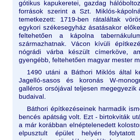
gótikus kapukeretei, gazdag hálóboltoz
források szerint a Szt. Miklós-kápolná
temetkezett: 1719-ben rátaláltak vör
egykori székesegyház ásatásakor előke
feltehetően a kápolna tabernákulum
származhatnak. Vácon kívüli építkezé
nógrádi várba készült címerköve, a
gyengébb, feltehetően magyar mester m
1490 utáni a Báthori Miklós által k
Jagelló-sasos és koronás W-monogr
galléros orsójával teljesen megegyezik a
budaival.
Báthori építkezéseinek harmadik ism
bencés apátság volt. Ezt - birtokviták ut
a már korábban elnéptelenedett kolostort
elpusztult épület helyén folytato