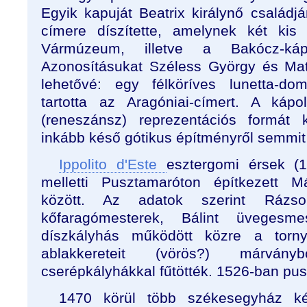
Egyik kapuját Beatrix királynő családj
címere díszítette, amelynek két kis
Vármúzeum, illetve a Bakócz-kápo
Azonosításukat Széless György és Mat
lehetővé: egy félköríves lunetta-do
tartotta az Aragóniai-címert. A kápo
(reneszánsz) reprezentációs formát k
inkább késő gótikus építményről semmit
Ippolito d'Este
esztergomi érsek (
melletti Pusztamaróton építkezett M
között. Az adatok szerint Rázs
kőfaragómesterek, Bálint üveges
díszkályhás működött közre a torn
ablakkereteit (vörös?) márvány
cserépkályhákkal fűtötték. 1526-ban pusz
1470 körül több székesegyház ké