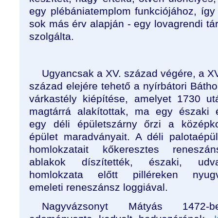
egy plébániatemplom funkciójához, így
sok más érv alapján - egy lovagrendi tár
szolgálta.
Ugyancsak a XV. század végére, a XV
század elejére tehető a nyírbátori Báthor
várkastély kiépítése, amelyet 1730 ut
magtárrá alakítottak, ma egy északi 
egy déli épületszárny őrzi a középko
épület maradványait. A déli palotaépül
homlokzatait kőkeresztes reneszán
ablakok díszítették, északi, udva
homlokzata előtt pilléreken nyug
emeleti reneszánsz loggiával.
Nagyvázsonyt Mátyás 1472-b