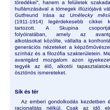
töredékei", hanem a felületek szakada
hullámzásával a tömegek illúziójává vál
Gutfreund írása az
Umĕlecky mĕsí
(1911-1914) legérdekesebb cikkei 
tartozott. A Skupina csoportjá
folyóiratában, amely az avantg
alkotásokat közölte, vállalta a konfront
generációs nézeteket a képzőművészet
színház és a filozófia szakterületein. Me
avantgárd mozgalom azon igyekeze
tegyék az élő, alkotói tapasztalatok
ösztönös ismereteket.
Sík és tér
Az emberi gondolkodás kezdetben ér
racionalitás nélkül. Csak az idő el