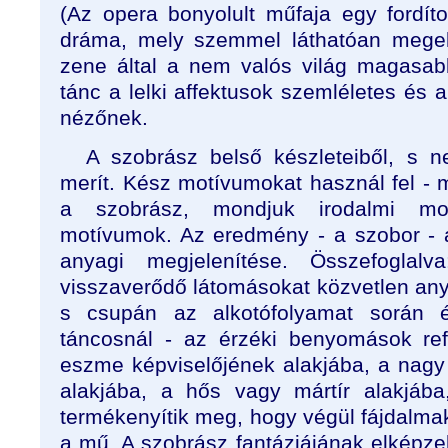
(Az opera bonyolult műfaja egy fordít
dráma, mely szemmel láthatóan megel
zene által a nem valós világ magasab
tánc a lelki affektusok szemléletes és a
nézőnek.
A szobrász belső készleteiből, s 
merít. Kész motívumokat használ fel - 
a szobrász, mondjuk irodalmi mot
motívumok. Az eredmény - a szobor - a
anyagi megjelenítése. Összefoglal
visszaverődő látomásokat közvetlen any
s csupán az alkotófolyamat során 
táncosnál - az érzéki benyomások ref
eszme képviselőjének alakjába, a nag
alakjába, a hős vagy mártír alakjába
termékenyítik meg, hogy végül fájdalm
a mű. A szobrász fantáziájának elképze