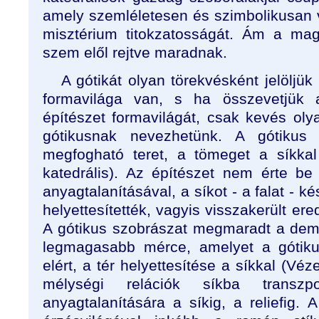
amely szemléletesen és szimbolikusan v
misztérium titokzatosságát. Ám a ma
szem elől rejtve maradnak.
A gótikát olyan törekvésként jelölj
formavilága van, s ha összevetjük 
építészet formavilágát, csak kevés ol
gótikusnak nevezhetünk. A gótikus
megfogható teret, a tömeget a síkkal h
katedrális). Az építészet nem érte b
anyagtalanításával, a síkot - a falat - 
helyettesítették, vagyis visszakerült ere
A gótikus szobrászat megmaradt a demat
legmagasabb mérce, amelyet a gótiku
elért, a tér helyettesítése a síkkal (Véz
mélységi relációk síkba transzp
anyagtalanítására a síkig, a reliefig. 