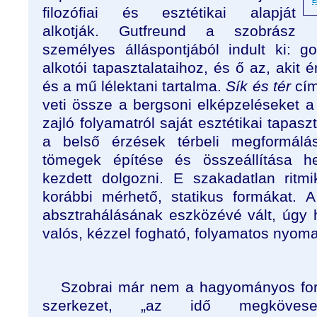
É
filozófiai és esztétikai alapját
alkotják. Gutfreund a szobrász
személyes álláspontjából indult ki: go
alkotói tapasztalataihoz, és ő az, akit 
és a mű lélektani tartalma.
Sík és tér
cím
veti össze a bergsoni elképzeléseket a 
zajló folyamatról saját esztétikai tapasz
a belső érzések térbeli megformálás
tömegek építése és összeállítása he
kezdett dolgozni. E szakadatlan ritm
korábbi mérhető, statikus formákat. A
absztrahálásának eszközévé vált, úgy h
valós, kézzel fogható, folyamatos nyoma
Szobrai már nem a hagyományos fo
szerkezet, „az idő megkövesed