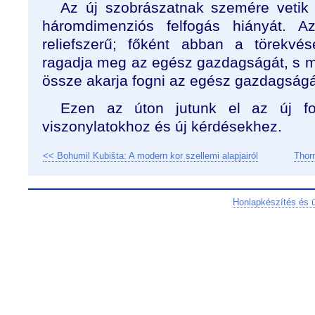
Az új szobrászatnak szemére vetik 
háromdimenziós felfogás hiányát. A
reliefszerű; főként abban a törekvé
ragadja meg az egész gazdagságát, s 
össze akarja fogni az egész gazdagságá
Ezen az úton jutunk el az új fo
viszonylatokhoz és új kérdésekhez.
<< Bohumil Kubišta: A modern kor szellemi alapjairól
Thor
Honlapkészítés és 