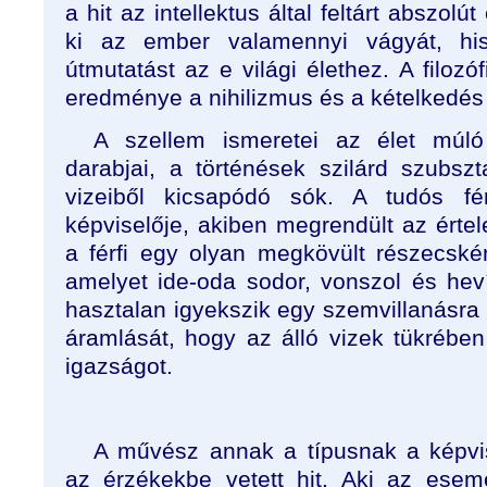
a hit az intellektus által feltárt abszol
ki az ember valamennyi vágyát, hi
útmutatást az e világi élethez. A filozóf
eredménye a nihilizmus és a kételkedés
A szellem ismeretei az élet múl
darabjai, a történések szilárd szubszt
vizeiből kicsapódó sók. A tudós f
képviselője, akiben megrendült az értele
a férfi egy olyan megkövült részecskén
amelyet ide-oda sodor, vonszol és hev
hasztalan igyekszik egy szemvillanásra
áramlását, hogy az álló vizek tükrében
igazságot.
A művész annak a típusnak a képvis
az érzékekbe vetett hit. Aki az ese