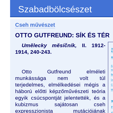
Szabadbölcsészet
Cseh művészet
OTTO GUTFREUND: SÍK ÉS TÉR
Umĕlecky mĕsíčník,
II. 1912-
A
1914, 240-243.
K
R
(
s
Otto Gutfreund elméleti
B
munkássága nem volt túl
L
terjedelmes, elmélkedései mégis a
C
háború előtti képzőművészeti teória
M
egyik csúcspontját jelentették, és a
M
kubizmus sajátosan cseh
F
expresszionista mutációjának