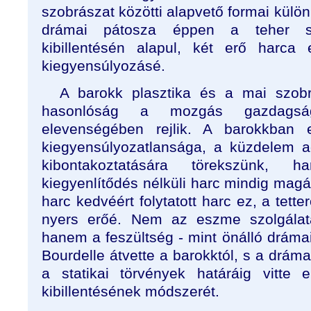
szobrászat közötti alapvető formai külö
drámai pátosza éppen a teher saj
kibillentésén alapul, két erő harca
kiegyensúlyozásé.
A barokk plasztika és a mai szobrá
hasonlóság a mozgás gazdags
elevenségében rejlik. A barokkban
kiegyensúlyozatlansága, a küzdelem 
kibontakoztatására törekszünk,
kiegyenlítődés nélküli harc mindig magán
harc kedvéért folytatott harc ez, a tett
nyers erőé. Nem az eszme szolgálatá
hanem a feszültség - mint önálló dráma
Bourdelle átvette a barokktól, s a drám
a statikai törvények határáig vitte 
kibillentésének módszerét.