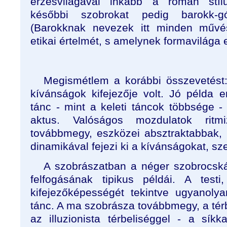
érzésvilágával inkább a román stílu
későbbi szobrokat pedig barokk-gó
(Barokknak nevezek itt minden művés
etikai értelmét, s amelynek formavilága e
Megismétlem a korábbi összevetést: 
kívánságok kifejezője volt. Jó példa 
tánc - mint a keleti táncok többsége -
aktus. Valóságos mozdulatok ritm
továbbmegy, eszközei absztraktabbak,
dinamikával fejezi ki a kívánságokat, sz
A szobrászatban a néger szobrocská
felfogásának tipikus példái. A testi
kifejezőképességét tekintve ugyanolyan
tánc. A ma szobrásza továbbmegy, a térb
az illuzionista térbeliséggel - a sí