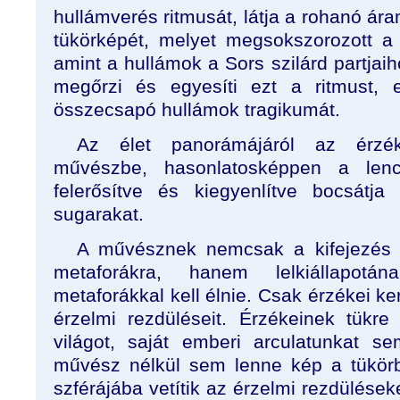
hullámverés ritmusát, látja a rohanó á
tükörképét, melyet megsokszorozott a v
amint a hullámok a Sors szilárd partja
megőrzi és egyesíti ezt a ritmust, 
összecsapó hullámok tragikumát.
Az élet panorámájáról az érzék
művészbe, hasonlatosképpen a lenc
felerősítve és kiegyenlítve bocsátj
sugarakat.
A művésznek nemcsak a kifejezés
metaforákra, hanem lelkiállapotá
metaforákkal kell élnie. Csak érzékei ke
érzelmi rezdüléseit. Érzékeinek tükr
világot, saját emberi arculatunkat s
művész nélkül sem lenne kép a tükör
szférájába vetítik az érzelmi rezdülések