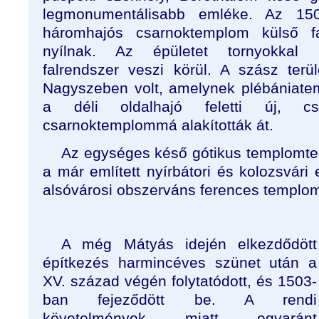
legmonumentálisabb emléke. Az 150
háromhajós csarnoktemplom külső fa
nyílnak. Az épületet tornyokkal m
falrendszer veszi körül. A szász terül
Nagyszeben volt, amelynek plébániate
a déli oldalhajó feletti új, csil
csarnoktemplommá alakították át.
Az egységes késő gótikus templomter
a már említett nyírbátori és kolozsvári
alsóvárosi obszerváns ferences templo
A még Mátyás idején elkezdődött
építkezés harmincéves szünet után a
XV. század végén folytatódott, és 1503-
ban fejeződött be. A rendi
követelmények miatt egyaránt