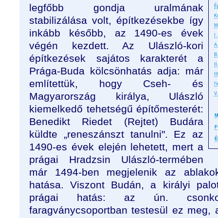
legfőbb gondja uralmának
É
K
stabilizálása volt, építkezésekbe így
M
inkább később, az 1490-es évek
I
végén kezdett. Az Ulászló-kori
A
B
építkezések sajátos karakterét a
II
Prága-Buda kölcsönhatás adja: már
I
említettük, hogy Cseh- és
I
Magyarország királya, Ulászló
V
kiemelkedő tehetségű építőmesterét:
M
Benedikt Riedet (Rejtet) Budára
F
küldte „reneszánszt tanulni". Ez az
É
1490-es évek elején lehetett, mert a
prágai Hradzsin Ulászló-termében
már 1494-ben megjelenik az ablako
hatása. Viszont Budán, a királyi pal
prágai hatás: az ún. csonkol
faragványcsoportban testesül ez meg,