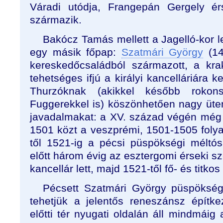
Váradi utódja, Frangepán Gergely ér
származik.
Bakócz Tamás mellett a Jagelló-kor 
egy másik főpap:
Szatmári György
(14
kereskedőcsaládból származott, a kra
tehetséges ifjú a királyi kancelláriára 
Thurzóknak (akikkel később rokon
Fuggerekkel is) köszönhetően nagy üte
javadalmakat: a XV. század végén még 
1501 közt a veszprémi, 1501-1505 foly
től 1521-ig a pécsi püspökségi méltósá
előtt három évig az esztergomi érseki szé
kancellár lett, majd 1521-től fő- és titko
Pécsett Szatmári György püspökség
tehetjük a jelentős reneszánsz építk
előtti tér nyugati oldalán áll mindmáig