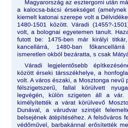
Magyarország az esztergomi után má
a kalocsa-bácsi érsekséget (amelynek
kiemelt katonai szerepe volt a Délvidék
1480-1501 között. Váradi (1455?-1501)
volt, a bolognai egyetemen tanult. Haza
futott be: 1475-ben már királyi titká
kancellárrá, 1480-ban főkancellár
ismeretlen okból bezáratta, s csak Máty
Váradi legjelentősebb építkezésé
között érseki társszékhelye, a honfogla
volt. A város északi, a Mosztonga nevű p
félszigetszerű, fallal körülvett nyu
legvégén, külön szigeten áll a vár. 
kimélyítették a várat körülvevő Moszt
Dunával, a várudvar szintjét felemel
belsejének átépítéséhez. A felsőváros fel
védőművel, barbakánnal erősítették me