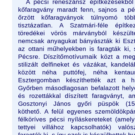
A pécsi reneszánsz építkezésekbő
kőfaragvány maradt fenn, sajnos a p
őrzött kőfaragványok túlnyomó töb
tisztázatlan. A Szatmári-féle építk
töredékei vörös márványból készül
nemcsak anyagukat bányászták ki Esz
az ottani műhelyekben is faragták ki, 
Pécsre. Díszítőmotívumaik közt a megb
stilizált delfineket és vázákat, kandel
között néha puttófej, néha kentau
Esztergomban készíthették azt a h
Győrben másodlagosan befalazott helye
és rozettákkal díszített faragványt, 
Gosztonyi János győri püspök (150
köthető. A felül egyenes szemöldökpár
félköríves pécsi nyíláskereteket (ame
tettyei villához kapcsolhatók) való
faragták ki, s így ezek is készülhettek 