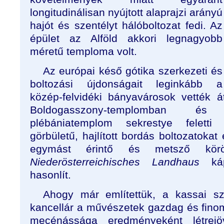
longitudinálisan nyújtott alaprajzi arányú
hajót és szentélyt hálóboltozat fedi. Az
épület az Alföld akkori legnagyobb
méretű temploma volt.
Az európai késő gótika szerkezeti és
boltozási újdonságait leginkább a
közép-felvidéki bányavárosok vették 
Boldogasszony-templomban és
plébániatemplom sekrestye feletti 
görbületű, hajlított bordás boltozatokat
egymást érintő és metsző kör
Niederösterreichisches Landhaus
káp
hasonlít.
Ahogy már említettük, a kassai sz
kancellár a művészetek gazdag és finom
mecénássága eredményeként létrejö