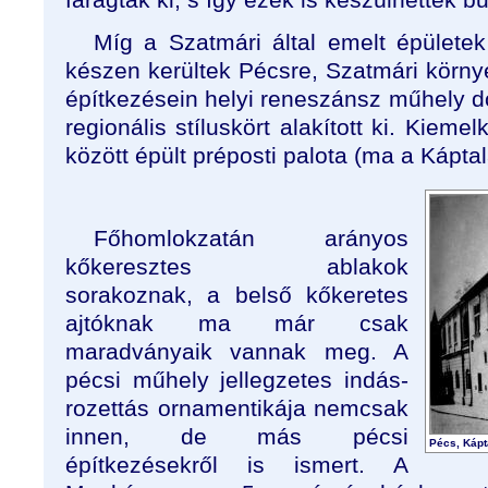
Míg a Szatmári által emelt épületek
készen kerültek Pécsre, Szatmári körny
építkezésein helyi reneszánsz műhely do
regionális stíluskört alakított ki. Kie
között épült préposti palota (ma a Káptal
Főhomlokzatán arányos
kőkeresztes ablakok
sorakoznak, a belső kőkeretes
ajtóknak ma már csak
maradványaik vannak meg. A
pécsi műhely jellegzetes indás-
rozettás ornamentikája nemcsak
innen, de más pécsi
Pécs, Kápta
építkezésekről is ismert. A