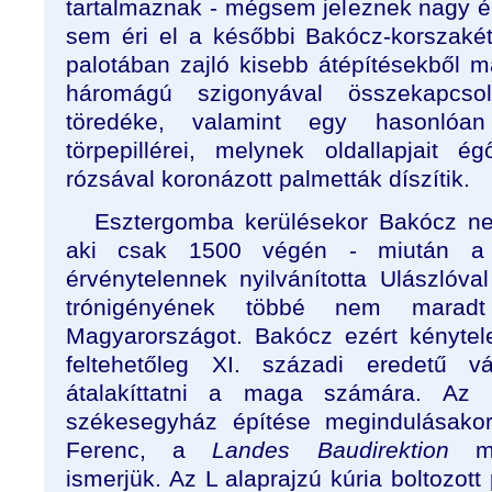
tartalmaznak - mégsem jeleznek nagy é
sem éri el a későbbi Bakócz-korszakét.
palotában zajló kisebb átépítésekből 
háromágú szigonyával összekapcsol
töredéke, valamint egy hasonlóan 
törpepillérei, melynek oldallapjait 
rózsával koronázott palmetták díszítik.
Esztergomba kerülésekor Bakócz nem 
aki csak 1500 végén - miután a 
érvénytelennek nyilvánította Ulászlóva
trónigényének többé nem marad
Magyarországot. Bakócz ezért kénytel
feltehetőleg XI. századi eredetű vá
átalakíttatni a maga számára. Az 
székesegyház építése megindulásakor
Ferenc, a
Landes Baudirektion
mér
ismerjük. Az L alaprajzú kúria boltozott