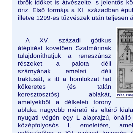
török időket is átvészelte, s jelentős 
őriz. Első formája a XI. században épül
illetve 1299-es tűzvészek után teljesen á
A XV. századi gótikus
átépítést követően Szatmárinak
tulajdoníthatjuk a reneszánsz
részeket: a palota déli
szárnyának emeleti déli
traktusát, s itt a homlokzat hat
kőkeretes (és talán
keresztosztós) ablakát,
Pécs, Püspö
amelyekből a délkeleti torony
ablaka nagyobb méretű és eltérő kialak
nyugati végén egy L alaprajzú, önálló
középfolyosós I. emeletére, amel
valószínűleg a XV. század közepén épít