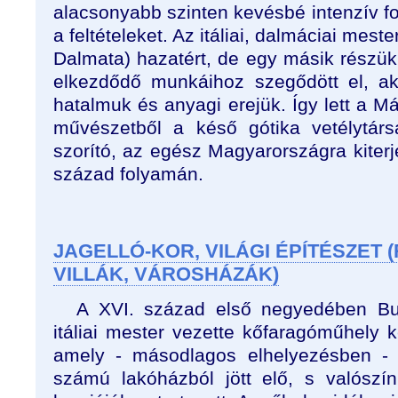
alacsonyabb szinten kevésbé intenzív f
a feltételeket. Az itáliai, dalmáciai mest
Dalmata) hazatért, de egy másik részük i
elkezdődő munkáihoz szegődött el, ak
hatalmuk és anyagi erejük. Így lett a Má
művészetből a késő gótika vetélytárs
szorító, az egész Magyarországra kiterj
század folyamán.
JAGELLÓ-KOR, VILÁGI ÉPÍTÉSZET 
VILLÁK, VÁROSHÁZÁK)
A XVI. század első negyedében B
itáliai mester vezette kőfaragóműhely ké
amely - másodlagos elhelyezésben - 
számú lakóházból jött elő, s valószí