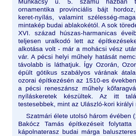
Munkácsy u. 5. számú házban ta
ornamentika provinciális bájt hordoz
keret-nyílás, valamint szélesség-mag
mintakép budai ablakokétól. A sok töredé
XVI. század húszas-harmanicas éve
teljesen uralkodó lett az építkezés
alkotása volt - már a mohácsi vész utá
vár. A pécsi helyi műhely hatását nem
távolabb is láthatjuk. Így Ozorán, Ozo
épült gótikus szabályos várának átal
ozorai építkezésén az 1510-es évekbe
a pécsi reneszánsz műhely kőfaragvá
nyíláskeretek készültek. Az itt tal
testesebbek, mint az Ulászló-kori király
Szatmári élete utolsó három évében
Bakócz Tamás építkezéseit folytatta
kápolnaterasz budai márga baluszteres 