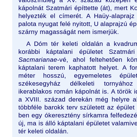
kápolnát Szatmári építtette (át), mert Kol
helyezték el címerét. A Haüy-alaprajz
palota nyugat felé nyitott, U alaprajzú épü
szárny magasságát nem ismerjük.
A Dóm tér keleti oldalán a kvadrum
korábbi káptalani épületet Szatmár
Sacmarianae
-vé, ahol feltehetően kö
káptalani terem kaphatott helyet. A fo
méter hosszú, egyemeletes épül
székesegyház délkeleti tornyához
ikerablakos román kápolnát is. A török 
a XVIII. század derekán még helyre aka
többféle barokk terv született az épület
ben egy ókeresztény sírkamra felfedezé
új, ma is álló káptalani épületet valamive
tér keleti oldalán.