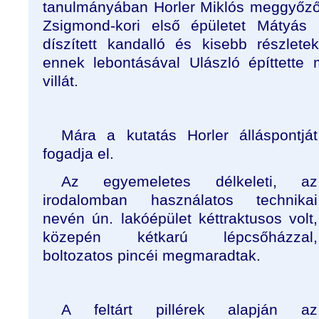
tanulmányában Horler Miklós meggyőzőe
Zsigmond-kori első épületet Mátyás 
díszített kandalló és kisebb részlete
ennek lebontásával Ulászló építtette
villát.
Mára a kutatás Horler álláspontját
fogadja el.
Az egyemeletes délkeleti, az
irodalomban használatos technikai
nevén ún. lakóépület kéttraktusos volt,
közepén kétkarú lépcsőházzal,
boltozatos pincéi megmaradtak.
A feltárt pillérek alapján az