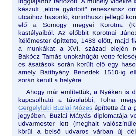
loggiájához tartozott. A műhely vidékre i
készült „előre gyártott" reneszánsz 
utcaihoz hasonló, korinthuszi jellegű kon
elő a Somogy megyei Korotna (Ko
kastélyaiból. Az előbbit Korotnai Ján
ítélőmester építtette, 1483 előtt, majd fi
a munkákat a XVI. század elején re
Bakócz Tamás unokahúgát vette felesé
es ásatások során került elő egy hason
amely Batthyány Benedek 1510-ig elké
során került a helyére.
Ahogy már említettük, a Nyéken is d
kapcsolható a távolabbi, Tolna megy
Gergelylaki Buzlai Mózes
építtette át a
jegyében. Buzlai Mátyás diplomatája vo
udvarmester lett (meghalt valószínű
körül a belső udvaros várban új déli