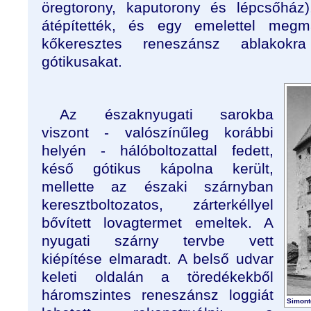
öregtorony, kaputorony és lépcsőház)
átépítették, és egy emelettel megma
kőkeresztes reneszánsz ablakokr
gótikusakat.
Az északnyugati sarokba
viszont - valószínűleg korábbi
helyén - hálóboltozattal fedett,
késő gótikus kápolna került,
mellette az északi szárnyban
keresztboltozatos, zárterkéllyel
bővített lovagtermet emeltek. A
nyugati szárny tervbe vett
kiépítése elmaradt. A belső udvar
keleti oldalán a töredékekből
háromszintes reneszánsz loggiát
Simont