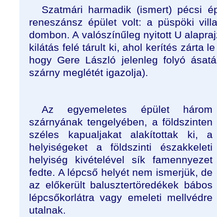
Szatmári harmadik (ismert) pécsi ép
reneszánsz épület volt: a püspöki villa
dombon. A valószínűleg nyitott U alapraj
kilátás felé tárult ki, ahol kerítés zárta l
hogy Gere László jelenleg folyó ásat
szárny meglétét igazolja).
Az egyemeletes épület három
szárnyának tengelyében, a földszinten
széles kapualjakat alakítottak ki, a
helyiségeket a földszinti északkeleti
helyiség kivételével sík famennyezet
fedte. A lépcső helyét nem ismerjük, de
az előkerült balusztertöredékek bábos
lépcsőkorlátra vagy emeleti mellvédre
utalnak.