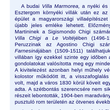
A budai
Villa Marmorea,
a nyéki és
Esztergom környéki villák után ez az
épület a magyarországi villaépítészet
újabb jeles emléke lehetett. Előzmén
Martininek a Sigismondo Chigi számár
Villa Chigi a Le Volté
jében (1496-1
Peruzzinak az Agostino Chigi sz
Farnesiná
jában (1509-1511) találhatj
villában így ezekkel szinte egy időben 
gondolatokat valósította meg egy minden 
A kivitelezést azonban helyi műhely vé
kolostor működött itt, a visszafoglalá
volt, majd a város 1830 körül köveit e
adta. A szétbontás szerencsére nem si
részeit lebontották, 1904-ben maradvány
pusztuló rom területén az ötvenes évek