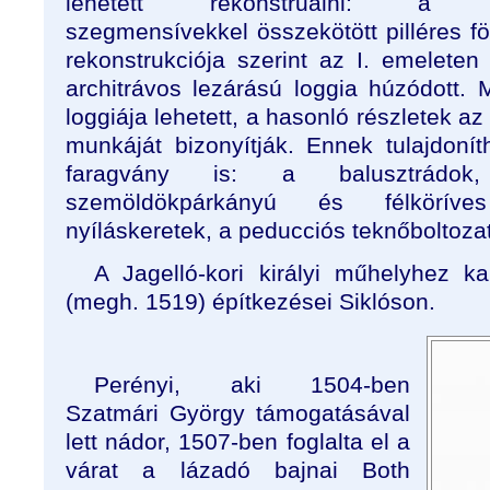
lehetett rekonstruálni: a
szegmensívekkel összekötött pilléres föl
rekonstrukciója szerint az I. emeleten 
architrávos lezárású loggia húzódott. 
loggiája lehetett, a hasonló részletek az
munkáját bizonyítják. Ennek tulajdonít
faragvány is: a balusztrádok,
szemöldökpárkányú és félköríve
nyíláskeretek, a peducciós teknőboltozat
A Jagelló-kori királyi műhelyhez 
(megh. 1519) építkezései Siklóson.
Perényi, aki 1504-ben
Szatmári György támogatásával
lett nádor, 1507-ben foglalta el a
várat a lázadó bajnai Both