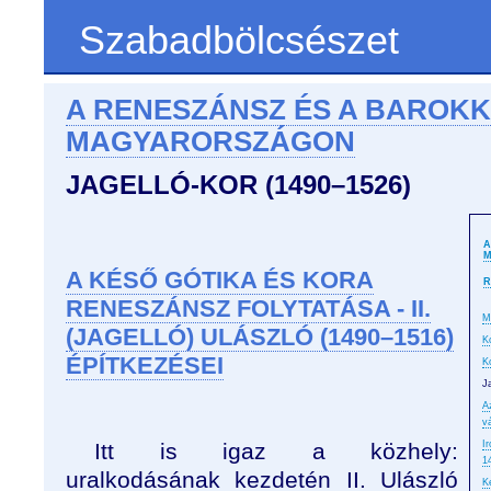
Szabadbölcsészet
A RENESZÁNSZ ÉS A BAROKK
MAGYARORSZÁGON
JAGELLÓ-KOR (1490–1526)
A
M
A KÉSŐ GÓTIKA ÉS KORA
R
RENESZÁNSZ FOLYTATÁSA - II.
M
(JAGELLÓ) ULÁSZLÓ (1490–1516)
K
ÉPÍTKEZÉSEI
K
J
A
v
Itt is igaz a közhely:
I
1
uralkodásának kezdetén II. Ulászló
K