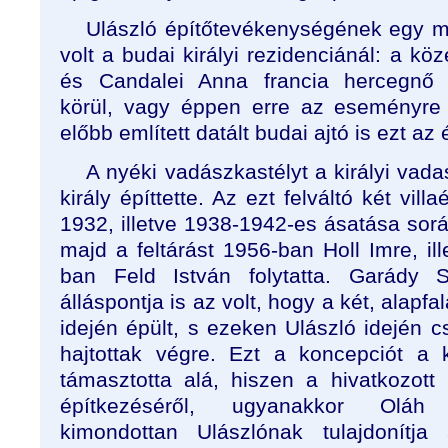
Ulászló építőtevékenységének egy m
volt a budai királyi rezidenciánál: a köz
és Candalei Anna francia hercegnő
körül, vagy éppen erre az eseményre 
előbb említett datált budai ajtó is ezt az
A nyéki vadászkastélyt a királyi va
király építtette. Az ezt felváltó két vil
1932, illetve 1938-1942-es ásatása sorá
majd a feltárást 1956-ban Holl Imre, il
ban Feld István folytatta. Garády
álláspontja is az volt, hogy a két, alapfa
idején épült, s ezeken Ulászló idején c
hajtottak végre. Ezt a koncepciót a
támasztotta alá, hiszen a hivatkozot
építkezéséről, ugyanakkor Ol
kimondottan Ulászlónak tulajdonítja 