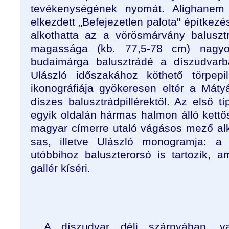
tevékenységének nyomát. Alighanem f
elkezdett „Befejezetlen palota" építkezé
alkothatta az a vörösmárvány balusztr
magassága (kb. 77,5-78 cm) nagyo
budaimárga balusztrádé a díszudvarb
Ulászló időszakához köthető törpepil
ikonográfiája gyökeresen eltér a Mátyá
díszes balusztrádpillérektől. Az első t
egyik oldalán hármas halmon álló kettő
magyar címerre utaló vágásos mező alko
sas, illetve Ulászló monogramja: a 
utóbbihoz baluszterorsó is tartozik, a
gallér kíséri.
A díszudvar déli szárnyában, v