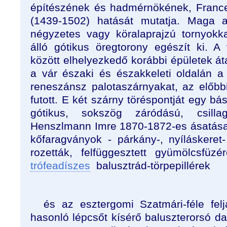
építészének és hadmérnökének, France
(1439-1502) hatását mutatja. Maga a
négyzetes vagy köralaprajzú tornyokk
álló gótikus öregtorony egészít ki. A
között elhelyezkedő korábbi épületek áta
a vár északi és északkeleti oldalán a
reneszánsz palotaszárnyakat, az előbbi
futott. E két szárny töréspontját egy bás
gótikus, sokszög záródású, csillag
Henszlmann Imre 1870-1872-es ásatásako
kőfaragványok - párkány-, nyíláskeret-
rozetták, felfüggesztett gyümölcsfüz
trófeadíszes
balusztrád-törpepillérek
és az esztergomi Szatmári-féle felj
hasonló lépcsőt kísérő baluszterorsó da