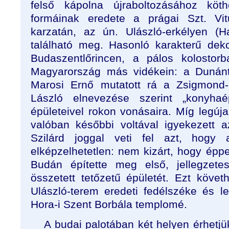
felső kápolna újraboltozásához köth
formáinak eredete a prágai Szt. Vit
karzatán, az ún. Ulászló-erkélyen (
található meg. Hasonló karakterű dekor
Budaszentlőrincen, a pálos kolostorb
Magyarország más vidékein: a Dunánt
Marosi Ernő mutatott rá a Zsigmond-u
László elnevezése szerint „konyhaé
épületeivel rokon vonásaira. Míg legú
valóban későbbi voltával igyekezett a
Szilárd joggal veti fel azt, hogy 
elképzelhetetlen: nem kizárt, hogy épp
Budán építette meg első, jellegzete
összetett tetőzetű épületét. Ezt követ
Ulászló-terem eredeti fedélszéke és l
Hora-i Szent Borbála templomé.
A budai palotában két helyen érhetjü