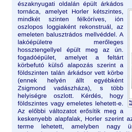
északnyugati oldalán épült árkádos
tornáca, amelyet Horler kétszintes,
mindkét szinten félköríves, ión
oszlopos loggiaként rekonstruál, az
emeleten balusztrádos mellvéddel. A
lakóépületre merőleges
hossztengellyel épült meg az ún.
fogadóépület, amelyet a feltárt
körbefutó külső alapozás szerint a
földszinten talán árkádsor vett körbe
(ennek helyén állt egyébként
Zsigmond vadászháza), s több
helyiségre oszlott. Kérdés, hogy
Ny
földszintes vagy emeletes lehetett-e.
Mi
Az előbbi változatot erősítik meg a
keskenyebb alapfalak, Horler szerint 
terme lehetett, amelyben nagy ün