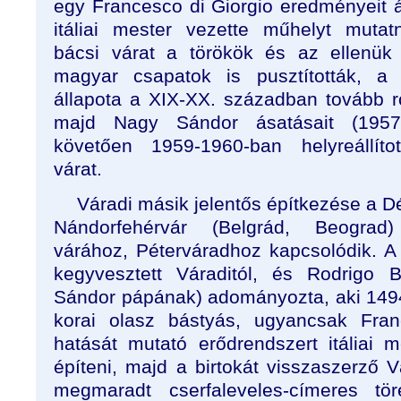
egy Francesco di Giorgio eredményeit 
itáliai mester vezette műhelyt mutat
bácsi várat a törökök és az ellenük
magyar csapatok is pusztították, a
állapota a XIX-XX. században tovább r
majd Nagy Sándor ásatásait (1957
követően 1959-1960-ban helyreállíto
várat.
Váradi másik jelentős építkezése a D
Nándorfehérvár (Belgrád, Beograd)
várához, Péterváradhoz kapcsolódik. A
kegyvesztett Váraditól, és Rodrigo 
Sándor pápának) adományozta, aki 1494-
korai olasz bástyás, ugyancsak Fran
hatását mutató erődrendszert itáliai 
építeni, majd a birtokát visszaszerző V
megmaradt cserfaleveles-címeres tö