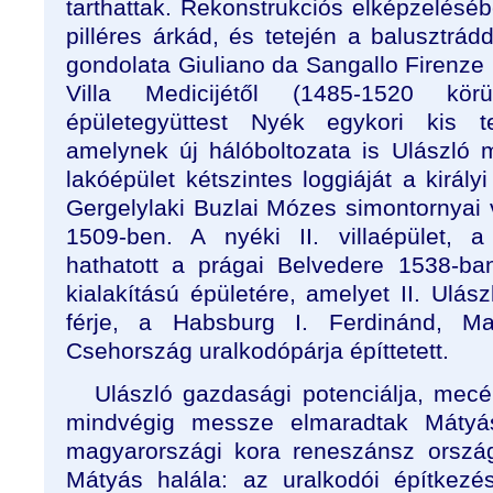
tarthattak. Rekonstrukciós elképzeléséb
pilléres árkád, és tetején a balusztrádd
gondolata Giuliano da Sangallo Firenze m
Villa Medicijétől (1485-1520 kör
épületegyüttest Nyék egykori kis t
amelynek új hálóboltozata is Ulászló 
lakóépület kétszintes loggiáját a király
Gergelylaki Buzlai Mózes simontornyai 
1509-ben. A nyéki II. villaépület, 
hathatott a prágai Belvedere 1538-ba
kialakítású épületére, amelyet II. Ulás
férje, a Habsburg I. Ferdinánd, Ma
Csehország uralkodópárja építtetett.
Ulászló gazdasági potenciálja, mec
mindvégig messze elmaradtak Mátyá
magyarországi kora reneszánsz orszá
Mátyás halála: az uralkodói építkez