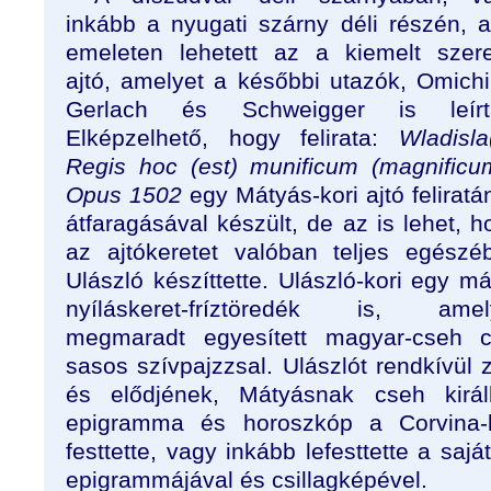
inkább a nyugati szárny déli részén, a 
emeleten lehetett az a kiemelt szer
ajtó, amelyet a későbbi utazók, Omichi
Gerlach és Schweigger is leírt
Elképzelhető, hogy felirata:
Wladisla(
Regis hoc (est) munificum (magnificu
Opus 1502
egy Mátyás-kori ajtó feliratá
átfaragásával készült, de az is lehet, h
az ajtókeretet valóban teljes egészé
Ulászló készíttette. Ulászló-kori egy má
nyíláskeret-fríztöredék is, amel
megmaradt egyesített magyar-cseh cí
sasos szívpajzzsal. Ulászlót rendkívül z
és elődjének, Mátyásnak cseh királl
epigramma és horoszkóp a Corvina-k
festtette, vagy inkább lefesttette a saj
epigrammájával és csillagképével.