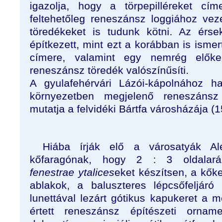
igazolja, hogy a törpepilléreket cím
feltehetőleg reneszánsz loggiához vez
töredékeket is tudunk kötni. Az érse
építkezett, mint ezt a korábban is ismer
címere, valamint egy nemrég előkerü
reneszánsz töredék valószínűsíti.
A gyulafehérvári Lázói-kápolnához h
környezetben megjelenő reneszánsz 
mutatja a felvidéki Bártfa városházája (
Hiába írják elő a városatyák Al
kőfaragónak, hogy 2 : 3 oldalará
fenestrae ytalices
eket készítsen, a kők
ablakok, a baluszteres lépcsőfeljáró
lunettával lezárt gótikus kapukeret a
értett reneszánsz építészeti ornam