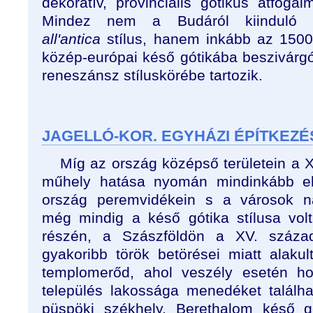
dekoratív, provinciális gótikus átfogal
Mindez nem a Budáról kiinduló it
all'antica
stílus, hanem inkább az 1500
közép-európai késő gótikába beszivárg
reneszánsz stíluskörébe tartozik.
JAGELLÓ-KOR. EGYHÁZI ÉPÍTKEZ
Míg az ország középső területein a XV
műhely hatása nyomán mindinkább elt
ország peremvidékein s a városok n
még mindig a késő gótika stílusa volt
részén, a Szászföldön a XV. száza
gyakoribb török betörései miatt alakul
templomerőd, ahol veszély esetén h
település lakossága menedéket találha
püspöki székhely, Berethalom késő g