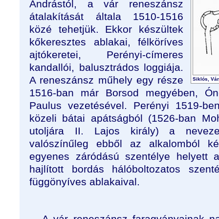
Andrástól, a vár reneszánsz
átalakítását általa 1510-1516
közé tehetjük. Ekkor készültek
kőkeresztes ablakai, félköríves
ajtókeretei, Perényi-címeres
kandallói, balusztrádos loggiája.
A reneszánsz műhely egy része
Siklós, Vár
1516-ban már Borsod megyében, Óno
Paulus vezetésével. Perényi 1519-ben
közeli bátai apátságból (1526-ban Mo
utoljára II. Lajos király) a neveze
valószínűleg ebből az alkalomból ké
egyenes záródású szentélye helyett az
hajlított bordás hálóboltozatos szen
függönyíves ablakaival.
A vár reneszánsz faragványainak n