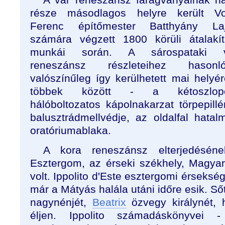
része másodlagos helyre került Vo
Ferenc építőmester Batthyány La
számára végzett 1800 körüli átalakít
munkái során. A sárospataki 
reneszánsz részleteihez hasonl
valószínűleg így kerülhetett mai helyér
többek között - a kétoszlopo
hálóboltozatos kápolnakarzat törpepillé
balusztrádmellvédje, az oldalfal hatal
oratóriumablaka.
A kora reneszánsz elterjedéséne
Esztergom, az érseki székhely, Magya
volt. Ippolito d'Este esztergomi érseksé
már a Mátyás halála utáni időre esik. Ső
nagynénjét,
Beatrix
özvegy királynét, 
éljen. Ippolito számadáskönyvei 