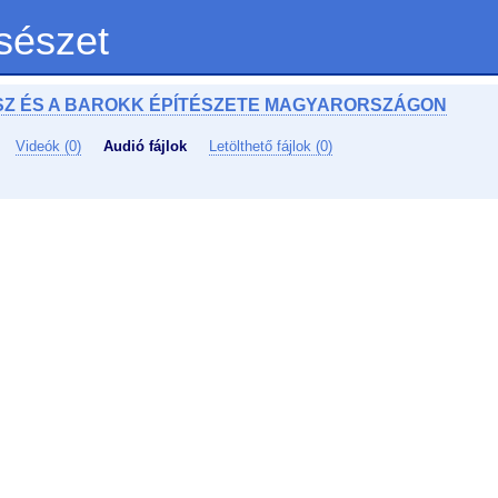
sészet
SZ ÉS A BAROKK ÉPÍTÉSZETE MAGYARORSZÁGON
Videók (0)
Audió fájlok
Letölthető fájlok (0)