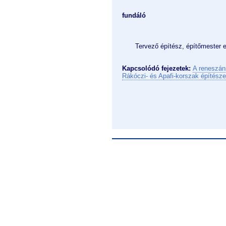
fundáló
Tervező építész, építőmester e
Kapcsolódó fejezetek:
A reneszán
Rákóczi- és Apafi-korszak építész