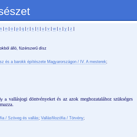
sészet
m
|
n
|
o
|
p
|
q
|
r
|
s
|
t
|
u
|
v
|
w
|
x
|
y
|
z
|
okból álló, füzérszerű dísz
sz és a barokk építészete Magyarországon / IV. A mesterek
;
vallásjogi döntvényeket és az azok meghozatalához szükséges
ly a
lmazza.
ófia / Szöveg és vallás
;
Vallásfilozófia / Törvény
;