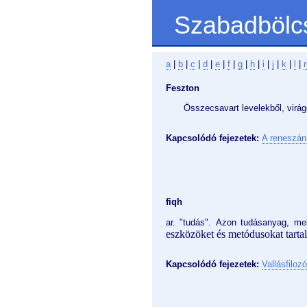
Szabadbölc
a
|
b
|
c
|
d
|
e
|
f
|
g
|
h
|
i
|
j
|
k
|
l
|
Feszton
Összecsavart levelekből, virág
Kapcsolódó fejezetek:
A reneszán
fiqh
ar. "tudás". Azon tudásanyag, me
eszközöket és metódusokat tarta
Kapcsolódó fejezetek:
Vallásfiloz