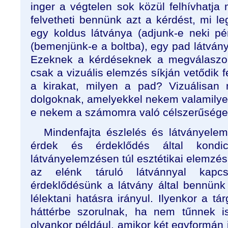
inger a végtelen sok közül felhívhatja
felvetheti bennünk azt a kérdést, mi l
egy koldus látványa (adjunk-e neki pén
(bemenjünk-e a boltba), egy pad látványa
Ezeknek a kérdéseknek a megválaszol
csak a vizuális elemzés síkján vetődik f
a kirakat, milyen a pad? Vizuálisan
dolgoknak, amelyekkel nekem valamilyen
e nekem a számomra való célszerűsége
Mindenfajta észlelés és látványelem
érdek és érdeklődés által kondic
látványelemzésen túl esztétikai elemzés
az elénk táruló látvánnyal kapcs
érdeklődésünk a látvány által bennünk k
lélektani hatásra irányul. Ilyenkor a t
háttérbe szorulnak, ha nem tűnnek is
olyankor például, amikor két egyformán 