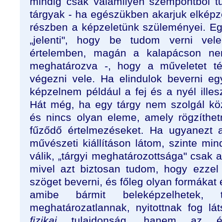
mindig csak valamilyen szempontból tu
tárgyak - ha egészükben akarjuk elképz
részben a képzeletünk szüleményei. Eg
„jelenti", hogy be tudom verni ve
értelemben, magán a kalapácson ne
meghatározva -, hogy a műveletet té
végezni vele. Ha elindulok beverni eg
képzelnem például a fej és a nyél illesz
Hát még, ha egy tárgy nem szolgál közv
és nincs olyan eleme, amely rögzíthe
fűződő értelmezéseket. Ha ugyanezt 
művészeti kiállításon látom, szinte mi
válik, „tárgyi meghatározottsága" csak al
mivel azt biztosan tudom, hogy ezzel
szöget beverni, és főleg olyan formákat é
amibe bármit beleképzelhetek, te
meghatározatlannak, nyitottnak fog l
fizikai
tulajdonság, hanem az ért