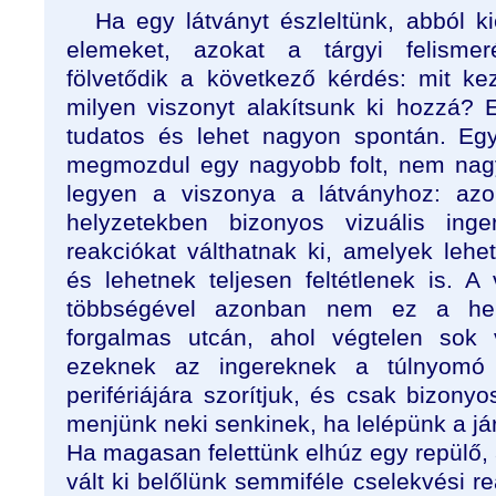
Ha egy látványt észleltünk, abból k
elemeket, azokat a tárgyi felismeré
fölvetődik a következő kérdés: mit ke
milyen viszonyt alakítsunk ki hozzá?
tudatos és lehet nagyon spontán. Eg
megmozdul egy nagyobb folt, nem nag
legyen a viszonya a látványhoz: azo
helyzetekben bizonyos vizuális inge
reakciókat válthatnak ki, amelyek lehet
és lehetnek teljesen feltétlenek is. A
többségével azonban nem ez a he
forgalmas utcán, ahol végtelen sok v
ezeknek az ingereknek a túlnyomó 
perifériájára szorítjuk, és csak bizonyo
menjünk neki senkinek, ha lelépünk a járd
Ha magasan felettünk elhúz egy repülő,
vált ki belőlünk semmiféle cselekvési r