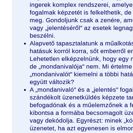
ingerek komplex rendszerei, amelye
fogalmak képzetét is felkelthetik, de
meg. Gondoljunk csak a zenére, ame
vagy „jelentéséről" az esetek legna
beszélni.
Alapvető tapasztalatunk a műalkotá
hatásuk korról korra, sőt emberről e
Lehetetlen elképzelnünk, hogy egy m
de „mondanivalója" nem. Mi értelme 
„mondanivalót" kiemelni a többi hat
együtt változik?
A „mondanivaló" és a „jelentés" fog
szándékolt üzenetküldés képzete tar
befogadónak és a műelemzőnek a fe
kibontsa a formába becsomagolt üze
vagy dekódolja. Egyrészt: minek „k
üzenetet, ha azt egyenesen is elmon