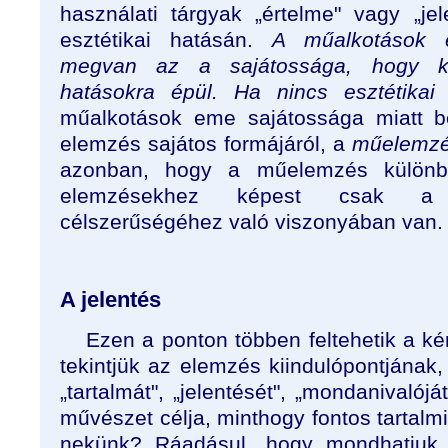
használati tárgyak „értelme" vagy „j
esztétikai hatásán.
A műalkotások 
megvan az a sajátossága, hogy köz
hatásokra épül. Ha nincs esztétikai 
műalkotások eme sajátossága miatt be
elemzés sajátos formájáról, a
műelemzé
azonban, hogy a műelemzés különbs
elemzésekhez képest csak a 
célszerűségéhez való viszonyában van.
A jelentés
Ezen a ponton többen feltehetik a kér
tekintjük az elemzés kiindulópontjának
„tartalmát", „jelentését", „mondanivalój
művészet célja, minthogy fontos tartalm
nekünk? Ráadásul, hogy mondhatjuk a