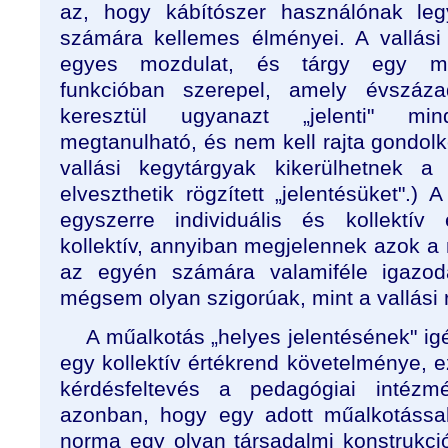
az, hogy kábítószer használónak l
számára kellemes élményei. A vallási
egyes mozdulat, és tárgy egy megh
funkcióban szerepel, amely évszáz
keresztül ugyanazt „jelenti" mi
megtanulható, és nem kell rajta gondol
vallási kegytárgyak kikerülhetnek a 
elveszthetik rögzített „jelentésüket".
egyszerre individuális és kollektí
kollektív, annyiban megjelennek azok a
az egyén számára valamiféle igazod
mégsem olyan szigorúak, mint a vallási 
A műalkotás „helyes jelentésének" ig
egy kollektív értékrend követelménye, e
kérdésfeltevés a pedagógiai intézmé
azonban, hogy egy adott műalkotással
norma egy olyan társadalmi konstrukci