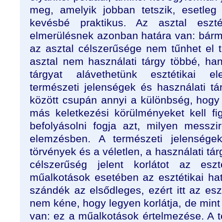
meg, amelyik jobban tetszik, esetleg
kevésbé praktikus. Az asztal eszt
elmerülésnek azonban határa van: bárme
az asztal célszerűsége nem tűnhet el t
asztal nem használati tárgy többé, h
tárgyat alávethetünk esztétikai e
természeti jelenségek és használati tá
között csupán annyi a különbség, hog
más keletkezési körülményeket kell f
befolyásolni fogja azt, milyen messzir
elemzésben. A természeti jelensége
törvények és a véletlen, a használati tá
célszerűség jelent korlátot az eszt
műalkotások esetében az esztétikai hat
szándék az elsődleges, ezért itt az esz
nem kéne, hogy legyen korlátja, de mint 
van: ez a műalkotások értelmezése. A t