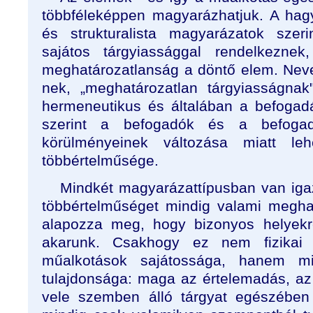
többféleképpen magyarázhatjuk. A ha
és strukturalista magyarázatok szer
sajátos tárgyiassággal rendelkezne
meghatározatlanság a döntő elem. Nevezt
nek, „meghatározatlan tárgyiasságnak
hermeneutikus és általában a befoga
szerint a befogadók és a befogadá
körülményeinek változása miatt le
többértelműsége.
Mindkét magyarázattípusban van iga
többértelműséget mindig valami megha
alapozza meg, hogy bizonyos helyekre
akarunk. Csakhogy ez nem fizikai
műalkotások sajátossága, hanem m
tulajdonsága: maga az értelemadás, az
vele szemben álló tárgyat egészébe