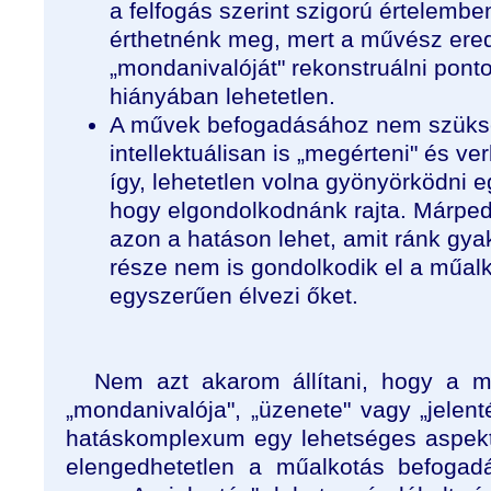
a felfogás szerint szigorú értelem
érthetnénk meg, mert a művész ered
„mondanivalóját" rekonstruálni pon
hiányában lehetetlen.
A művek befogadásához nem szüks
intellektuálisan is „megérteni" és ve
így, lehetetlen volna gyönyörködni 
hogy elgondolkodnánk rajta. Márped
azon a hatáson lehet, amit ránk gya
része nem is gondolkodik el a műal
egyszerűen élvezi őket.
Nem azt akarom állítani, hogy a m
„mondanivalója", „üzenete" vagy „jelen
hatáskomplexum egy lehetséges aspek
elengedhetetlen a műalkotás befogad