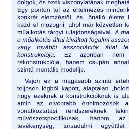
dolgok, és ezek viszonylatának meghat
Egy ponton túl az értelmezés minden
konkrét elemzéstől, és „önálló életre 
kezd el mozogni, ahol már közvetlen k
műalkotás tárgyi tulajdonságaival.
A ma
a műalkotás által kiváltott fogalmi asszo
vagy további asszociációk által fe
konstrukciója.
Ez azonban nem 
rekonstrukciója, hanem csupán ann
szintű mentális modellje.
Vajon ez a magasabb szintű értelm
teljesen légből kapott, alaptalan „bel
hogy ezeknek a konstrukcióknak is alap
amin az elvontabb értelmezések al
vonatkoztatási rendszereknek tek
művészetspecifikusak, hanem az
tevékenység, társadalmi együttlét