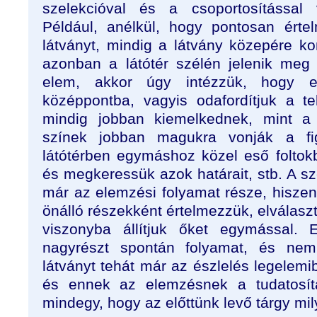
szelekcióval és a csoportosítással
Például, anélkül, hogy pontosan érte
látványt, mindig a látvány közepére ko
azonban a látótér szélén jelenik meg
elem, akkor úgy intézzük, hogy 
középpontba, vagyis odafordítjuk a te
mindig jobban kiemelkednek, mint a 
színek jobban magukra vonják a fi
látótérben egymáshoz közel eső foltok
és megkeressük azok határait, stb. A sz
már az elemzési folyamat része, hiszen 
önálló részekként értelmezzük, elválaszt
viszonyba állítjuk őket egymással
nagyrészt spontán folyamat, és ne
látványt tehát már az észlelés legelemib
és ennek az elemzésnek a tudatosít
mindegy, hogy az előttünk levő tárgy mil