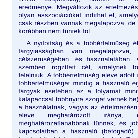
eredménye. Megváltozik az értelmezés
olyan asszociációkat indíthat el, amel
csak részben vannak megalapozva, de 
korábban nem tűntek föl.
A nyitottság és a többértelműség 
tárgyiasságban van megalapozva
célszerűségében, és használatában, 
szemben rögzített cél, amelynek f
felelniük. A többértelműség eleve adott
többértelműséget mindig a használó egy
tárgyak esetében ez a folyamat mind
kalapáccsal többnyire szöget vernek be
a használatnak, vagyis az értelmezés
eleve meghatározott iránya,
meghatározatlanabbnak tűnnek, és job
kapcsolatban a használó (befogadó) 