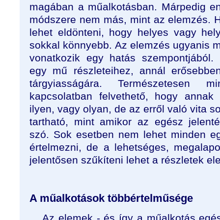
magában a műalkotásban. Márpedig e
módszere nem más, mint az elemzés. H
lehet eldönteni, hogy helyes vagy hel
sokkal könnyebb. Az elemzés ugyanis m
vonatkozik egy hatás szempontjából.
egy mű részleteihez, annál erősebb
tárgyiasságára. Természetesen mi
kapcsolatban felvethető, hogy annak
ilyen, vagy olyan, de az erről való vita 
tartható, mint amikor az egész jelent
szó. Sok esetben nem lehet minden e
értelmezni, de a lehetséges, megalap
jelentősen szűkíteni lehet a részletek 
A műalkotások többértelműsége
Az elemek - és így a műalkotás egé