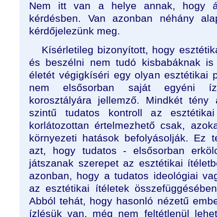
Nem itt van a helye annak, hogy ál
kérdésben. Van azonban néhány alap
kérdőjelezünk meg.
Kísérletileg bizonyított, hogy esztéti
és beszélni nem tudó kisbabáknak is
életét végigkíséri egy olyan esztétikai 
nem elsősorban saját egyéni íz
korosztályára jellemző. Mindkét tény
szintű tudatos kontroll az esztétik
korlátozottan értelmezhető csak, azoka
környezeti hatások befolyásolják. Ez 
azt, hogy tudatos - elsősorban erkö
játszanak szerepet az esztétikai ítéle
azonban, hogy a tudatos ideológiai vag
az esztétikai ítéletek összefüggésében
Abból tehát, hogy hasonló nézetű embe
ízlésük van, még nem feltétlenül lehet