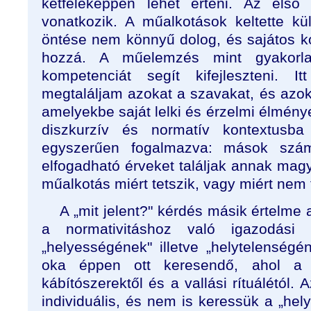
kétféleképpen lehet érteni. Az első 
vonatkozik. A műalkotások keltette k
öntése nem könnyű dolog, és sajátos k
hozzá. A műelemzés mint gyakorla
kompetenciát segít kifejleszteni. 
megtaláljam azokat a szavakat, és azok
amelyekbe saját lelki és érzelmi élménye
diszkurzív és normatív kontextusb
egyszerűen fogalmazva: mások szám
elfogadható érveket találjak annak mag
műalkotás miért tetszik, vagy miért nem 
A „mit jelent?" kérdés másik értelme
a normativitáshoz való igazodási
„helyességének" illetve „helytelenség
oka éppen ott keresendő, ahol a 
kábítószerektől és a vallási rítuálétól.
individuális, és nem is keressük a „hely