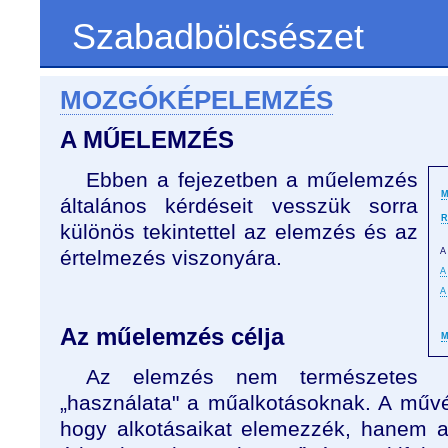
Szabadbölcsészet
MOZGÓKÉPELEMZÉS
A MŰELEMZÉS
Ebben a fejezetben a műelemzés
M
általános kérdéseit vesszük sorra
R
különös tekintettel az elemzés és az
értelmezés viszonyára.
A
A
A
Az műelemzés célja
M
Az elemzés nem természetes
„használata" a műalkotásoknak. A műv
hogy alkotásaikat elemezzék, hanem a