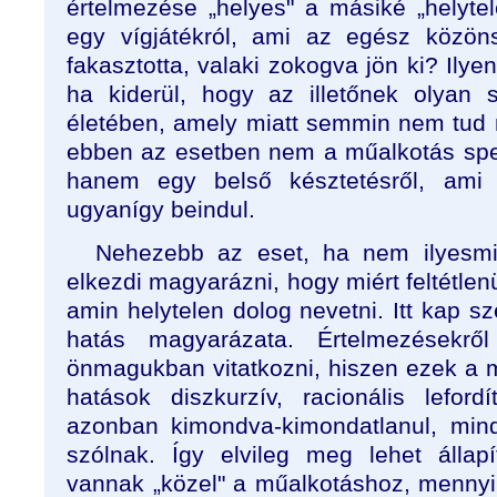
értelmezése „helyes" a másiké „helyte
egy vígjátékról, ami az egész közön
fakasztotta, valaki zokogva jön ki? Ilye
ha kiderül, hogy az illetőnek olyan 
életében, amely miatt semmin nem tud n
ebben az esetben nem a műalkotás spec
hanem egy belső késztetésről, ami 
ugyanígy beindul.
Nehezebb az eset, ha nem ilyesmir
elkezdi magyarázni, hogy miért feltétlen
amin helytelen dolog nevetni. Itt kap s
hatás magyarázata. Értelmezésekrő
önmagukban vitatkozni, hiszen ezek a m
hatások diszkurzív, racionális lefor
azonban kimondva-kimondatlanul, min
szólnak. Így elvileg meg lehet állap
vannak „közel" a műalkotáshoz, mennyi