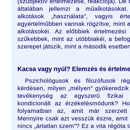
(szubjektív értelmezése, reakciója). D
általában jellemzi a műalkotásokat
alkotások „használata", vagyis ért
egyértelműbben vannak rögzítve, mint
alkotásokéi. Az előbbiek értelmezési
szűkebbek, mint az utóbbiakéi, a befo
szerepet játszik, mint a második esetben
Kacsa vagy nyúl? Elemzés és értelm
Pszichológusok és filozófusok ré
kérdésen, milyen „mélyen" gyökeredzik
tevékenység az egyszerű fizikai 
kondicionált az érzékelésmódunk? Ho
folyamatban az, amit már szerzett
Mennyire csak azt vesszük észre, amit 
nincs „ártatlan szem"? Ez a vita régóta 