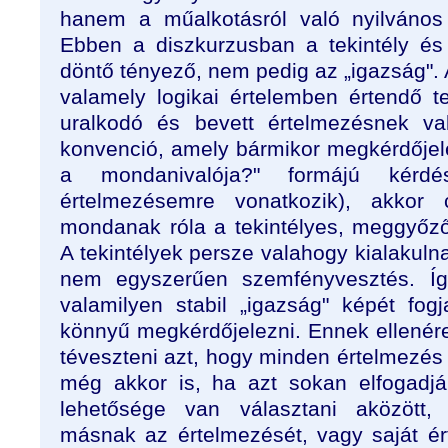
hanem a műalkotásról való nyilvános 
Ebben a diszkurzusban a tekintély és 
döntő tényező, nem pedig az „igazság".
valamely logikai értelemben értendő 
uralkodó és bevett értelmezésnek va
konvenció, amely bármikor megkérdőjelez
a mondanivalója?" formájú kér
értelmezésemre vonatkozik), akkor c
mondanak róla a tekintélyes, meggyőz
A tekintélyek persze valahogy kialakul
nem egyszerűen szemfényvesztés. Így
valamilyen stabil „igazság" képét fog
könnyű megkérdőjelezni. Ennek ellené
téveszteni azt, hogy minden értelmezé
még akkor is, ha azt sokan elfogadj
lehetősége van választani aközött, 
másnak az értelmezését, vagy saját ért