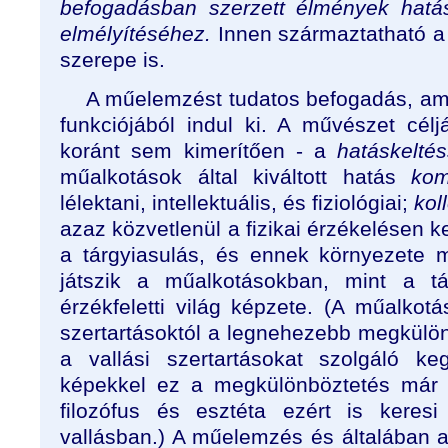
befogadásban szerzett élmények hatá
elmélyítéséhez.
Innen származtatható a
szerepe is.
A műelemzést tudatos befogadás, am
funkciójából indul ki. A művészet célj
koránt sem kimerítően - a
hatáskeltés
műalkotások által kiváltott hatás
kom
lélektani, intellektuális, és fiziológiai;
kol
azaz közvetlenül a fizikai érzékelésen 
a tárgyiasulás, és ennek környezete 
játszik a műalkotásokban, mint a tá
érzékfeletti világ képzete. (A műalkot
szertartásoktól a legnehezebb megkülön
a vallási szertartásokat szolgáló keg
képekkel ez a megkülönböztetés már 
filozófus és esztéta ezért is keres
vallásban.) A műelemzés és általában a