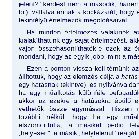
jelent?" kérdést nem a második, hanem
föl), vállalva annak a kockázatát, hogy 
tekintélyű értelmezők megoldásaival.
Ha minden értelmezés valakinek az
kialakíthatunk egy saját értelmezést, ak
vajon összehasonlíthatók-e ezek az é
mondani, hogy az egyik jobb, mint a má
Ezen a ponton vissza kell térnünk a
állítottuk, hogy az elemzés célja a
hatá
egy hatásnak tekintve), és nyilvánvalóan
ha egy műalkotás különféle befogadók
akkor az ezekre a hatásokra épülő 
vethetők össze egymással. Hiszen
további nélkül, hogy ha egy műal
elszomorította, a másikat pedig fel
„helyesen", a másik „helytelenül" reagál