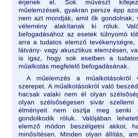
érjenek el. Sok művészt kifeje
műelemzések, gyakran persze épp azok
nem azt mondják, amit ők gondolnak,
vélemény alakítanak ki róluk. Va
befogadásához az esetek túlnyomó tö
arra a tudatos elemző tevékenységre,
látvány- vagy akusztikus elemzésen, va
is igaz, hogy sok esetben a tudato
műalkotás megfelelő befogadásának.
A műelemzés a műalkotásokról 
szerepet. A műalkotásokról való beszéd
hacsak valaki nem él olyan szélsős
olyan szélsőségesen sivár szellemi 
élményeit nem osztja meg senki
gondolkodik róluk. Valójában lehete
elemző módon beszélgetni akkor, h
minősítésen. Minden olyan állítás, am