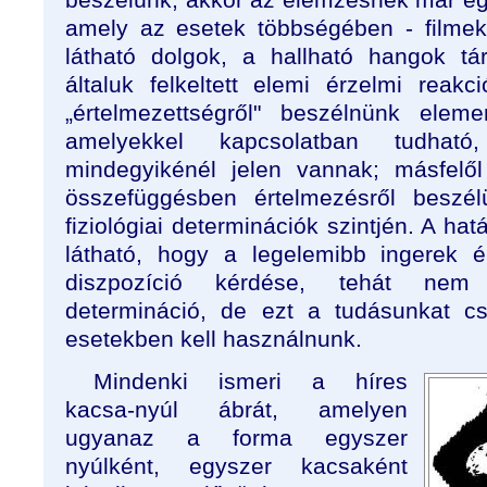
amely az esetek többségében - filmek
látható dolgok, a hallható hangok tá
általuk felkeltett elemi érzelmi reakc
„értelmezettségről" beszélnünk eleme
amelyekkel kapcsolatban tudha
mindegyikénél jelen vannak; másfelől
összefüggésben értelmezésről beszé
fiziológiai determinációk szintjén. A ha
látható, hogy a legelemibb ingerek é
diszpozíció kérdése, tehát nem a
determináció, de ezt a tudásunkat c
esetekben kell használnunk.
Mindenki ismeri a híres
kacsa-nyúl ábrát, amelyen
ugyanaz a forma egyszer
nyúlként, egyszer kacsaként