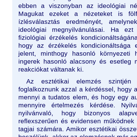
ebben a viszonyban az ideológiai né
Magukat ezeket a nézeteket is föl
ízlésválasztás eredményét, amelyn
ideológiai megnyilvánulásai. Ha ezt
fiziológiai érzékelés kondicionáltságána
hogy az érzékelés kondicionáltság
jelent, minthogy hasonló környezeti 
ingerek hasonló alacsony és esetleg 
reakciókat váltanak ki.
Az esztétikai elemzés szintjén
foglalkoznunk azzal a kérdéssel, hogy 
mennyi a tudatos elem, és hogy egy a
mennyire értelmezés kérdése. Nyil
nyilvánvaló, hogy bizonyos alapv
reflexszerűen és evidensen működnek eg
tagjai számára. Amikor esztétikai össz
beszélünk, akkor az elemzésnek már egy