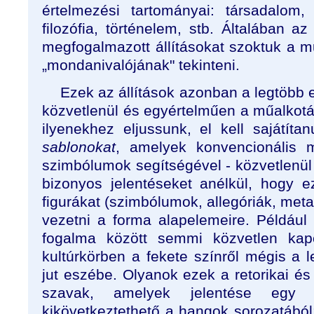
értelmezési tartományai: társadalom, m
filozófia, történelem, stb. Általában 
megfogalmazott állításokat szoktuk a m
„mondanivalójának" tekinteni.
Ezek az állítások azonban a legtöbb
közvetlenül és egyértelműen a műalkotá
ilyenekhez eljussunk, el kell sajátíta
sablonokat
, amelyek konvencionális m
szimbólumok segítségével - közvetlenül
bizonyos jelentéseket anélkül, hogy ez
figurákat (szimbólumok, allegóriák, meta
vezetni a forma alapelemeire. Például
fogalma között semmi közvetlen kapc
kultúrkörben a fekete színről mégis a
jut eszébe. Olyanok ezek a retorikai és 
szavak, amelyek jelentése egy
kikövetkeztethető a hangok sorozatából: