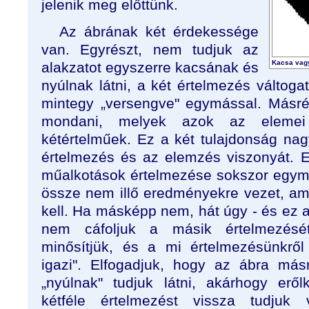
jelenik meg előttünk.
Az ábrának két érdekessége
van. Egyrészt, nem tudjuk az
Kacsa vag
alakzatot egyszerre kacsának és
nyúlnak látni, a két értelmezés váltoga
mintegy „versengve" egymással. Másré
mondani, melyek azok az elemei
kétértelműek. Ez a két tulajdonság na
értelmezés és az elemzés viszonyát. Eg
műalkotások értelmezése sokszor egymá
össze nem illő eredményekre vezet, am
kell. Ha másképp nem, hát úgy - és ez a
nem cáfoljuk a másik értelmezését
minősítjük, és a mi értelmezésünkről
igazi". Elfogadjuk, hogy az ábra má
„nyúlnak" tudjuk látni, akárhogy eről
kétféle értelmezést vissza tudjuk 