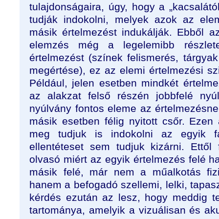
tulajdonságaira, úgy, hogy a „kacsalátó
tudják indokolni, melyek azok az el
másik értelmezést indukálják. Ebből a
elemzés még a legelemibb részlet
értelmezést (színek felismerés, tárgyak
megértése), ez az elemi értelmezési sz
Például, jelen esetben mindkét értelm
az alakzat felső részén jobbfelé ny
nyúlvány fontos eleme az értelmezésnek
másik esetben félig nyitott csőr. Ezen
meg tudjuk is indokolni az egyik fa
ellentéteset sem tudjuk kizárni. Ettő
olvasó miért az egyik értelmezés felé ha
másik felé, már nem a műalkotás fizi
hanem a befogadó szellemi, lelki, tapasz
kérdés ezután az lesz, hogy meddig t
tartománya, amelyik a vizuálisan és ak