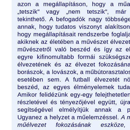
azon a megállapításon, hogy a műalk
„tetszik" vagy „nem tetszik", már
tekinthető. A befogadók nagy többsé
annak, hogy tudatos viszonyt alakítso
hogy megállapításait rendszerbe foglal
akiknek az életében a művészet élvezete 
művészetről való beszéd és így az 
egyre kifinomultabb formái szükségsz
élvezetének és az élvezet fokozásán
borászok, a lovászok, a műbútorasztalos
esetében sem. A futball élvezetét n
beszéd, az egyes élményelemek tudat
Amikor felidézünk egy-egy felejthetetle
részletével és tényezőjével együtt, újra
segítségével elmélyítjük annak a p
Ugyanez a helyzet a műelemzéssel.
A 
műélvezet fokozásának eszköze