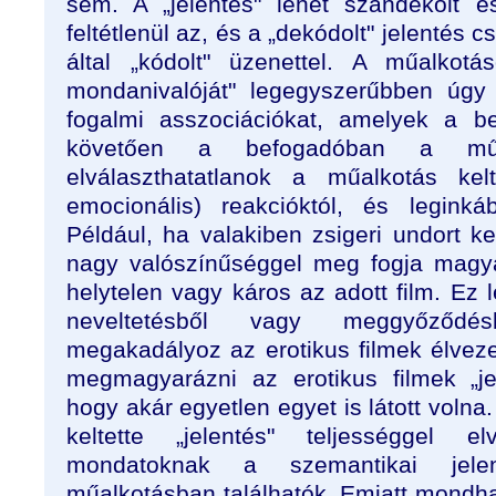
sem. A „jelentés" lehet szándékolt é
feltétlenül az, és a „dekódolt" jelentés 
által „kódolt" üzenettel. A műalkotás
mondanivalóját" legegyszerűbben úgy 
fogalmi asszociációkat, amelyek a b
követően a befogadóban a műal
elválaszthatatlanok a műalkotás kelte
emocionális) reakcióktól, és leginká
Például, ha valakiben zsigeri undort kel
nagy valószínűséggel meg fogja magyar
helytelen vagy káros az adott film. Ez le
neveltetésből vagy meggyőződés
megakadályoz az erotikus filmek élveze
megmagyarázni az erotikus filmek „je
hogy akár egyetlen egyet is látott volna.
keltette „jelentés" teljességgel 
mondatoknak a szemantikai jele
műalkotásban találhatók. Emiatt mondha