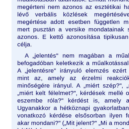
megérteni nem azonos az esztétikai h
lévő verbális közlések megértésév
megértése adott esetben független mi
mert pusztán a versike mondatainak 
azonos. E kettő azonosítása tipikus
célja.
A „jelentés" nem magában a műa
befogadóban keletkezik a műalkotással 
A „jelentésre" irányuló elemzés ezér
mint az, amely az érzelmi reakció
minőségére irányul. A „miért szép?", „
„miért kelt félelmet?", kérdések mellé o
eszembe róla?" kérdést is, amely a 
Ugyanakkor a hétköznapi gyakorlatban
vonatkozó kérdése elsősorban ilyen f
akar mondani?" („Mit jelent?" „Mi a mond