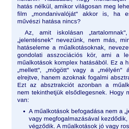
hatás nélkül, amikor világosan meg lehe
film „mondanivalóját" akkor is, ha 
művészi hatása nincs?
Az, amit iskolásan „tartalomnak"
„jelentésnek" nevezünk, nem más, mi
hatáseleme a műalkotásoknak, nevezete
gondolati asszociációs kör, ami a le
műalkotások komplex hatásából. Ez a 
„mellett", „mögött" vagy a „mélyén" 
elrejtve, hanem azoknak fogalmi absztra
Ezt az absztrakciót azonban a műalk
nem tekinthetjük elsődlegesnek. Hogy 
van:
A műalkotások befogadása nem a „j
vagy megfogalmazásával kezdődik, 
végződik. A műalkotások jó vagy ros