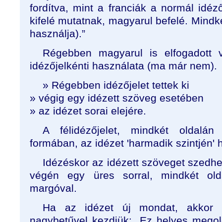
fordítva, mint a franciák a normál idéző
kifelé mutatnak, magyarul befelé. Mindk
használja).”
Régebben magyarul is elfogadott v
idézőjelkénti használata (ma már nem).
» Régebben idézőjelet tettek ki
» végig egy idézett szöveg esetében
» az idézet sorai elejére.
A félidézőjelet, mindkét oldalán
formában, az idézet 'harmadik szintjén' 
Idézéskor az idézett szöveget szedhet
végén egy üres sorral, mindkét ol
margóval.
Ha az idézet új mondat, akkor 
nagybetűvel kezdjük: „Ez helyes megold