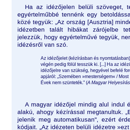
Ha az idézőjelen belüli szöveget, 
egyértelműbbé tennénk egy betoldással
közé tegyük: „Az ország [Ausztria] mind
idézetben talált hibákat zárójelbe te
jelezzük, hogy egyértelművé tegyük, nem 
idézésről van szó.
Az idézőjelet (kézírásban és nyomtatásban) 
végén pedig fölül tesszük ki. [...] Ha az id
idézőjelre van szükség, hegyével befelé ford
apjáról: „Szemében »mesterségem« / Most is
Évek nem szünteték.” (
A Magyar Helyesírás
A magyar idézőjel mindig alul indul é
alakú, ahogy kézírással megtanultuk. 
jelenik meg automatikusan", ezért ér
kódjait. „Az idézeten belüli idézetre »ez