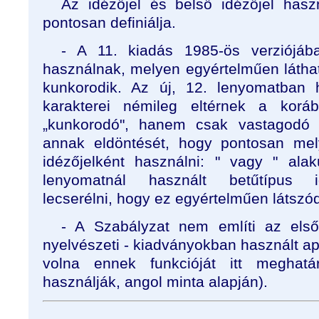
Az idézőjel és belső idézőjel hasz
pontosan definiálja.
- A 11. kiadás 1985-ös verziójáb
használnak, melyen egyértelműen láthat
kunkorodik. Az új, 12. lenyomatban 
karakterei némileg eltérnek a koráb
„kunkorodó", hanem csak vastagodó 
annak eldöntését, hogy pontosan mely
idézőjelként használni: " vagy " ala
lenyomatnál használt betűtípus id
lecserélni, hogy ez egyértelműen látszó
- A Szabályzat nem említi az els
nyelvészeti - kiadványokban használt apos
volna ennek funkcióját itt meghatá
használják, angol minta alapján).