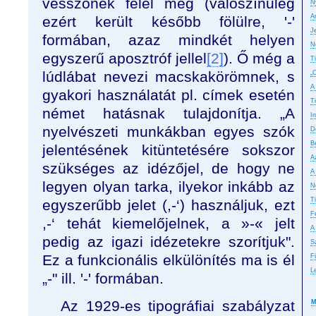
vesszőnek felel meg (valószínűleg
N
A
ezért került később fölülre, '-'
J
formában, azaz mindkét helyen
N
egyszerű aposztróf jellel
[2]
). Ő még a
T
lúdlábat nevezi macskakörömnek, s
„
A
gyakori használatát pl. címek esetén
T
német hatásnak tulajdonítja. „A
In
nyelvészeti munkákban egyes szók
D
B
jelentésének kitüntetésére sokszor
A
szükséges az idézőjel, de hogy ne
A
legyen olyan tarka, ilyekor inkább az
No
T
egyszerűbb jelet (,-‘) használjuk, ezt
F
,-‘ tehát kiemelőjelnek, a »-« jelt
A
pedig az igazi idézetekre szorítjuk".
S
Ez a funkcionális elkülönítés ma is él
F
L
„-" ill. '-' formában.
Az 1929-es tipográfiai szabályzat
M