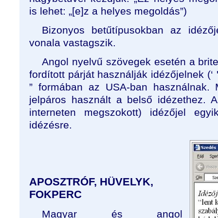
is lehet: „[e]z a helyes megoldás”)
Bizonyos betűtípusokban az idézőj
vonala vastagszik.
Angol nyelvű szövegek esetén a brit
fordított párját használják idézőjelnek (‘ 
” formában az USA-ban használnak. 
jelpáros használt a belső idézethez. 
interneten megszokott) idézőjel egy
idézésre.
APOSZTRÓF, HÜVELYK,
FOKPERC
Magyar és angol