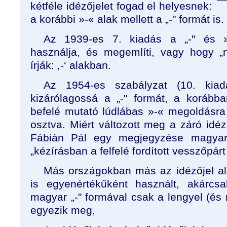
kétféle idézőjelet fogad el helyesnek:
a korábbi »-« alak mellett a „-" formát is.
Az 1939-es 7. kiadás a „-" és »
használja, és megemlíti, vagy hogy „
írják: ,-‘ alakban.
Az 1954-es szabályzat (10. kia
kizárólagossá a „-" formát, a korább
befelé mutató lúdlábas »-« megoldásra 
osztva. Miért változott meg a záró idé
Fábián Pál egy megjegyzése magyará
„kézírásban a felfelé fordított vesszőpár
Más országokban más az idézőjel ala
is egyenértékűként használt, akárcs
magyar „-" formával csak a lengyel (és
egyezik meg,