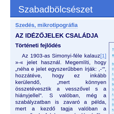
Szabadbölcsészet
Szedés, mikrotipográfia
AZ IDÉZŐJELEK CSALÁDJA
Történeti fejlődés
T
Az 1903-as Simonyi-féle kalauz
[1]
R
»-« jelet használ. Megemlíti, hogy
B
„néha e jelet egyszerűbben írják: ,-‘",
E
hozzátéve, hogy ez inkább
A 
N
kerülendő, „mert könnyen
B
összetévesztik a vesszővel s a
S
hiányjellel". S valóban, még a
A
H
szabályzatban is zavaró a példa,
É
mert a kezdő tagja valóban a
K