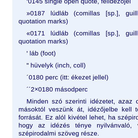
‘0145 single open quote, félidézőjel
»0187 lúdláb (comillas [sp.], guil
quotation marks)
«0171 lúdláb (comillas [sp.], guil
quotation marks)
' láb (foot)
" hüvelyk (inch, coll)
´0180 perc (itt: ékezet jellel)
´´2×0180 másodperc
Minden szó szerinti idézetet, azaz 
másoktól veszünk át, idézőjelbe kell 
forrását. Ez alól kivétel lehet, ha szép
hogy az idézés ténye nyilvánvaló,
szépirodalmi szöveg része.