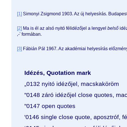
[1]
Simonyi Zsigmond 1903. Az új helyesírás. Budapes
[2]
Ma is él az alsó nyitó félidézőjel a lengyel
belső
idé
‚-' formában.
[3]
Fábián Pál 1967. Az akadémiai helyesírás előzmény
Idézés, Quotation mark
„0132 nyitó idézőjel, macskaköröm
"0148 záró idézőjel close quotes, m
"0147 open quotes
'0146 single close quote, aposztróf, fé