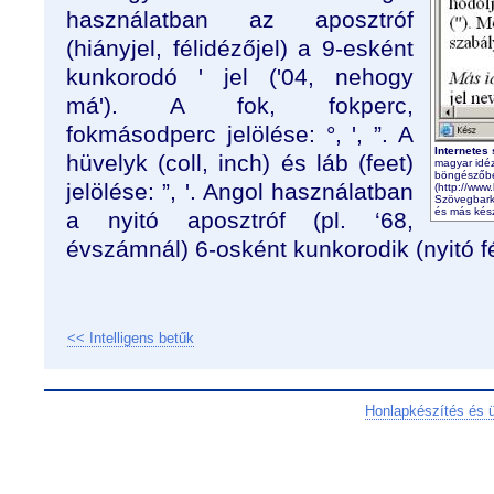
használatban az aposztróf
(hiányjel, félidézőjel) a 9-esként
kunkorodó ' jel ('04, nehogy
má'). A fok, fokperc,
fokmásodperc jelölése: °, ', ”. A
Internetes
hüvelyk (coll, inch) és láb (feet)
magyar idéz
böngészőbe
jelölése: ”, '. Angol használatban
(http://www
Szövegbarká
és más készí
a nyitó aposztróf (pl. ‘68,
évszámnál) 6-osként kunkorodik (nyitó fé
<< Intelligens betűk
Honlapkészítés és 