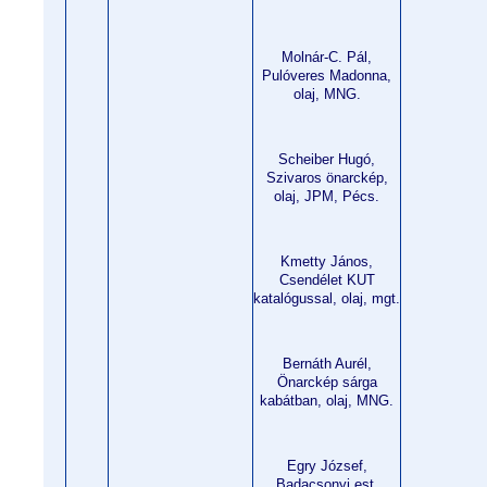
Molnár-C. Pál,
Pulóveres Madonna,
olaj, MNG.
Scheiber Hugó,
Szivaros önarckép,
olaj, JPM, Pécs.
Kmetty János,
Csendélet KUT
katalógussal, olaj, mgt.
Bernáth Aurél,
Önarckép sárga
kabátban, olaj, MNG.
Egry József,
Badacsonyi est,