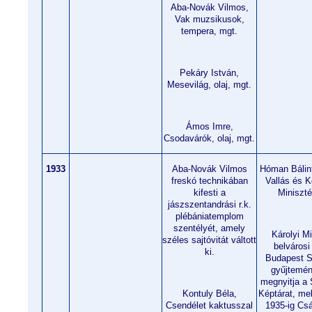
Aba-Novák Vilmos,
Vak muzsikusok,
tempera, mgt.
Pekáry István,
Mesevilág, olaj, mgt.
Ámos Imre,
Csodavárók, olaj, mgt.
1933
Aba-Novák Vilmos
Hóman Bálint
freskó technikában
Vallás és K
kifesti a
Miniszté
jászszentandrási r.k.
plébániatemplom
szentélyét, amely
Károlyi M
széles sajtóvitát váltott
belvárosi
ki.
Budapest S
gyűjtemén
megnyitja a 
Kontuly Béla,
Képtárat, me
Csendélet kaktusszal
1935-ig Cs