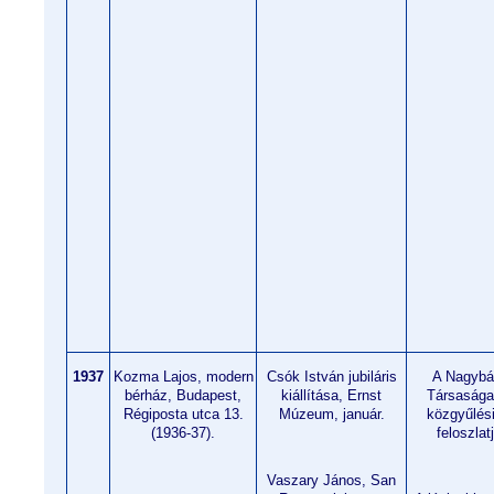
1937
Kozma Lajos, modern
Csók István jubiláris
A Nagybá
bérház, Budapest,
kiállítása, Ernst
Társasága 
Régiposta utca 13.
Múzeum, január.
közgyűlési
(1936-37).
feloszla
Vaszary János, San