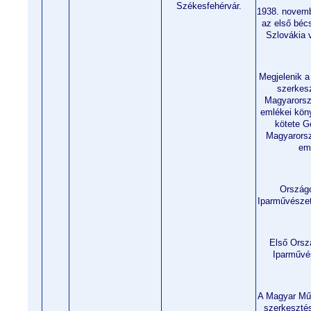
Székesfehérvár.
1938. novembe
az első bécs
Szlovákia 
Megjelenik a
szerkes
Magyarorsz
emlékei köny
kötete G
Magyarorsz
eml
Ország
Iparművészet
Első Orsz
Iparművés
A Magyar Műv
szerkeszté