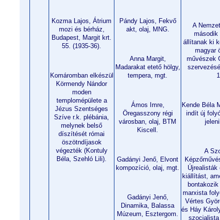
Kozma Lajos, Átrium
Pándy Lajos, Fekvő
A Nemzet
mozi és bérház,
akt, olaj, MNG.
második 
Budapest, Margit krt.
állítanak ki
55. (1935-36).
magyar ö
Anna Margit,
művészek G
Madarakat etető hölgy,
szervezéséb
Komáromban elkészül
tempera, mgt.
1
Körmendy Nándor
moden
templomépülete a
Ámos Imre,
Kende Béla 
Jézus Szentséges
Öregasszony régi
indít új foly
Szíve r.k. plébánia,
városban, olaj, BTM
jelen
melynek belső
Kiscell.
díszítését római
öszötndíjasok
végezték (Kontuly
A Szo
Béla, Szehló Lili).
Gadányi Jenő, Elvont
Képzőművés
kompozíció, olaj, mgt.
Újrealisták
kiállítást, 
bontakozik 
marxista foly
Gadányi Jenő,
Vértes Györ
Dinamika, Balassa
és Háy Károly
Múzeum, Esztergom.
szocialista