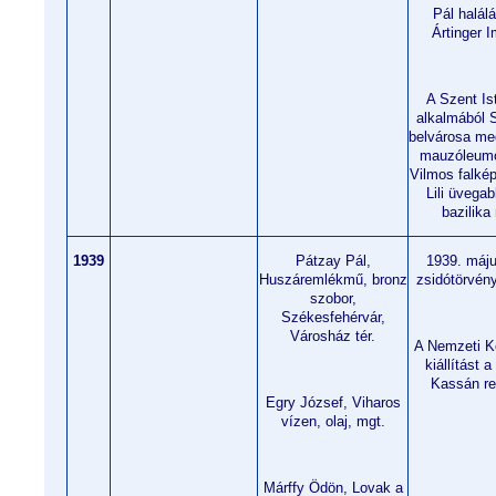
Pál halál
Ártinger I
A Szent Is
alkalmából 
belvárosa meg
mauzóleumo
Vilmos falkép
Lili üvegab
bazilika
1939
Pátzay Pál,
1939. máju
Huszáremlékmű, bronz
zsidótörvény
szobor,
Székesfehérvár,
Városház tér.
A Nemzeti K
kiállítást 
Kassán re
Egry József, Viharos
vízen, olaj, mgt.
Márffy Ödön, Lovak a