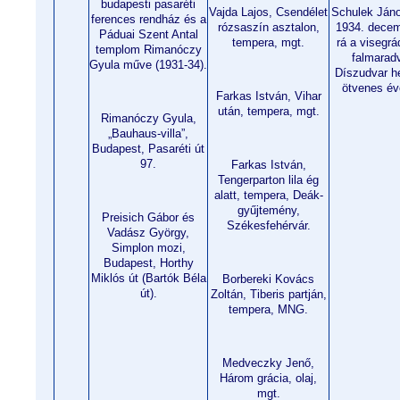
budapesti pasaréti
Vajda Lajos, Csendélet
Schulek Ján
ferences rendház és a
rózsaszín asztalon,
1934. decemb
Páduai Szent Antal
tempera, mgt.
rá a visegrád
templom Rimanóczy
falmaradv
Gyula műve (1931-34).
Díszudvar he
ötvenes év
Farkas István, Vihar
után, tempera, mgt.
Rimanóczy Gyula,
„Bauhaus-villa”,
Budapest, Pasaréti út
97.
Farkas István,
Tengerparton lila ég
alatt, tempera, Deák-
gyűjtemény,
Preisich Gábor és
Székesfehérvár.
Vadász György,
Simplon mozi,
Budapest, Horthy
Miklós út (Bartók Béla
Borbereki Kovács
út).
Zoltán, Tiberis partján,
tempera, MNG.
Medveczky Jenő,
Három grácia, olaj,
mgt.