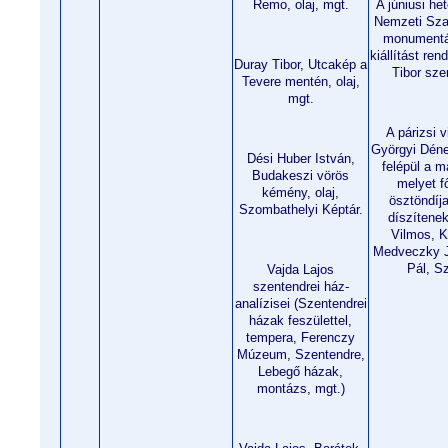
Remo, olaj, mgt.
A júniusi he
Nemzeti Sza
monumentá
kiállítást re
Duray Tibor, Utcakép a
Tibor sze
Tevere mentén, olaj,
mgt.
A párizsi v
Györgyi Déne
Dési Huber István,
felépül a m
Budakeszi vörös
melyet f
kémény, olaj,
ösztöndíj
Szombathelyi Képtár.
díszítene
Vilmos, K
Medveczky J
Pál, Sz
Vajda Lajos
szentendrei ház-
analízisei (Szentendrei
házak feszülettel,
tempera, Ferenczy
Múzeum, Szentendre,
Lebegő házak,
montázs, mgt.)