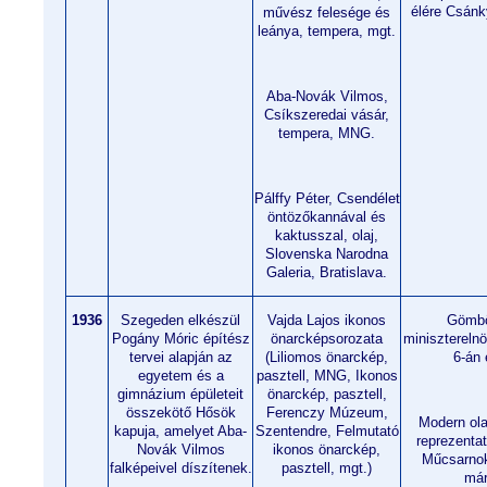
élére Csánk
művész felesége és
leánya, tempera, mgt.
Aba-Novák Vilmos,
Csíkszeredai vásár,
tempera, MNG.
Pálffy Péter, Csendélet
öntözőkannával és
kaktusszal, olaj,
Slovenska Narodna
Galeria, Bratislava.
1936
Szegeden elkészül
Vajda Lajos ikonos
Gömbö
Pogány Móric építész
önarcképsorozata
minisztereln
tervei alapján az
(Liliomos önarckép,
6-án 
egyetem és a
pasztell, MNG, Ikonos
gimnázium épületeit
önarckép, pasztell,
összekötő Hősök
Ferenczy Múzeum,
Modern ol
kapuja, amelyet Aba-
Szentendre, Felmutató
reprezentat
Novák Vilmos
ikonos önarckép,
Műcsarnok
falképeivel díszítenek.
pasztell, mgt.)
már