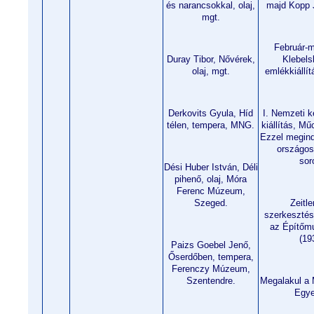
és narancsokkal, olaj,
majd Kopp J
mgt.
Február-m
Duray Tibor, Nővérek,
Klebels
olaj, mgt.
emlékkiállí
Derkovits Gyula, Híd
I. Nemzeti 
télen, tempera, MNG.
kiállítás, Mű
Ezzel megind
országos
sor
Dési Huber István, Déli
pihenő, olaj, Móra
Ferenc Múzeum,
Szeged.
Zeitl
szerkesztés
az Építőmu
(19
Paizs Goebel Jenő,
Őserdőben, tempera,
Ferenczy Múzeum,
Szentendre.
Megalakul a 
Egye