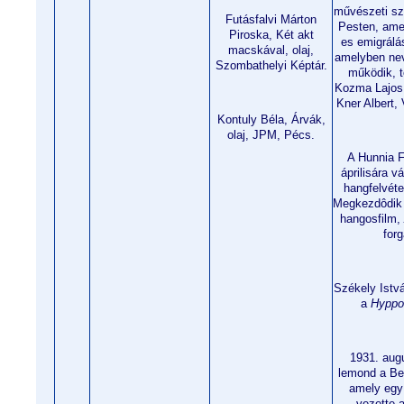
művészeti sza
Futásfalvi Márton
Pesten, ame
Piroska, Két akt
es emigrálás
macskával, olaj,
amelyben nev
Szombathelyi Képtár.
működik, t
Kozma Lajos,
Kner Albert,
Kontuly Béla, Árvák,
olaj, JPM, Pécs.
A Hunnia F
áprilisára v
hangfelvéte
Megkezdôdik 
hangosfilm,
for
Székely Istvá
a
Hyppoli
1931. aug
lemond a Be
amely egy 
vezette 