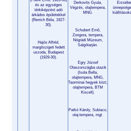
Derkovits Gyula,
Erzsébe
és az egységes
Végzés, olajtempera,
ünnepsége
térkiképzést adó
MNG.
kiállításo
árkádos épületekkel
(Rerrich Béla, 1927-
30).
Schubert Ernő,
Zongora, tempera,
Nógrádi Múzeum,
Hajós Alfréd,
Salgótarján.
margitszigeti fedett
uszoda, Budapest
(1929-30).
Egry József
Olaszországba utazik
(Isola Bella,
olajtempera, MNG,
Taorminai hegyek közt,
olajtempera, BTM
Kiscell).
Patkó Károly, Subiaco,
olaj-tempera, mgt.