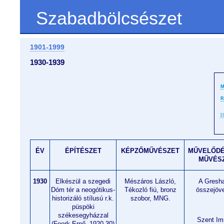
Szabadbölcsészet
1901-1999
1930-1939
M
R
1
ÉV
ÉPÍTÉSZET
KÉPZŐMŰVÉSZET
MŰVELŐDÉ
MŰVÉSZ
1930
Elkészül a szegedi
Mészáros László,
A Gresha
Dóm tér a neogótikus-
Tékozló fiú, bronz
összejövet
historizáló stílusú r.k.
szobor, MNG.
püspöki
székesegyházzal
Szent Im
(Foerk Ernő, 1920-30)