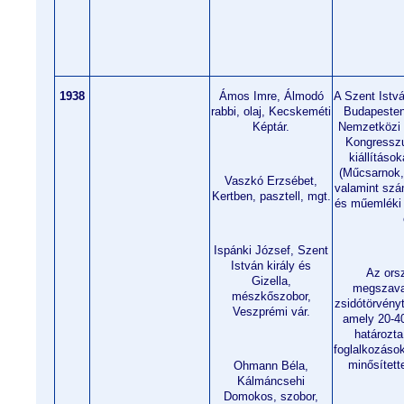
1938
Ámos Imre, Álmodó
A Szent Istv
rabbi, olaj, Kecskeméti
Budapesten
Képtár.
Nemzetközi 
Kongresszu
kiállításo
(Műcsarnok, 
Vaszkó Erzsébet,
valamint szá
Kertben, pasztell, mgt.
és műemléki 
Ispánki József, Szent
István király és
Az ors
Gizella,
megszava
mészkőszobor,
zsidótörvényt
Veszprémi vár.
amely 20-4
határozt
foglalkozáso
minősített
Ohmann Béla,
Kálmáncsehi
Domokos, szobor,