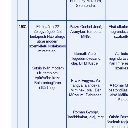
Ferenczy Múzeum,
Szentendre.
1931
Elkészül a 22
Paizs-Goebel Jenő,
Első alkalo
házegységből álló
Aranykor, tempera,
megrendezé
budapesti Napraforgó
MNG.
szabadté
utcai modern
szemléletű kislakásos
mintatelep.
Bernáth Aurél,
Az Inde
Hegedűművésznő,
megindulása
olaj, BTM Kiscell.
Pán Imre é
Kotsis Iván modern
szerkes
r.k. templom
építésébe kezd
Frank Frigyes, Az
Balatonbogláron
angyal ajándéka
A Római Ma
(1931-32).
Miminek, olaj, Déri
ösztöndíja
Múzeum, Debrecen.
első kiáll
Szalo
Román György,
Játékkirakat, olaj, mgt.
Orbán Dezs
Nyolcak tagj
modern s