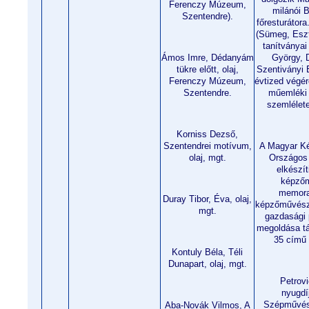
Ferenczy Múzeum,
milánói 
Szentendre).
főresturátor
(Sümeg, Eszt
tanítványai
Ámos Imre, Dédanyám
György, 
tükre előtt, olaj,
Szentiványi 
Ferenczy Múzeum,
évtized végér
Szentendre.
műemléki 
szemlélet
Korniss Dezső,
Szentendrei motívum,
A Magyar K
olaj, mgt.
Országos
elkészí
képző
memora
Duray Tibor, Éva, olaj,
képzőművésze
mgt.
gazdasági 
megoldása tá
35 című 
Kontuly Béla, Téli
Dunapart, olaj, mgt.
Petrovi
nyugdí
Szépművés
Aba-Novák Vilmos, A