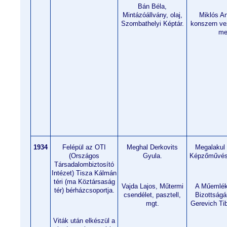
Bán Béla,
Mintázóállvány, olaj,
Miklós An
Szombathelyi Képtár.
konszern vez
me
1934
Felépül az OTI
Meghal Derkovits
Megalakul 
(Országos
Gyula.
Képzőművész
Társadalombiztosító
Intézet) Tisza Kálmán
téri (ma Köztársaság
Vajda Lajos, Műtermi
A Műemlék
tér) bérházcsoportja.
csendélet, pasztell,
Bizottságá
mgt.
Gerevich Tib
Viták után elkészül a