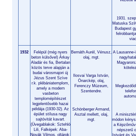
1931. szep
Matuska Szil
Budapest gy
felrobbantj
via
1932
Felépül (még nyers
Bernáth Aurél, Vénusz,
A Lausanne-i
beton külsővel) Árkay
olaj, mgt.
nagyhatal
Aladár és fia, Bertalan
Magyarorsz
közös terve alapján a
kötele
budai városmajori új
Ilosvai Varga István,
Jézus Szent Szíve
Önarckép, olaj,
r.k. plébániatemplom,
Ferenczy Múzeum,
Megkezdődi
amely a modern
Szentendre.
telefo
vasbeton
automa
templomépítészet
legjelentősebb hazai
példája (1930-32). Az
Schönberger Armand,
épület stílusa nagy
Asztal mellett, olaj,
A minisztér
sajtóvitát kavart.
mgt.
módon kénysz
(Üvegablakok: Sztehló
a Képzőművé
Lili, Falképek: Aba-
népszerű o
Novák Vilmos, oltárok:
Istvánt és Va