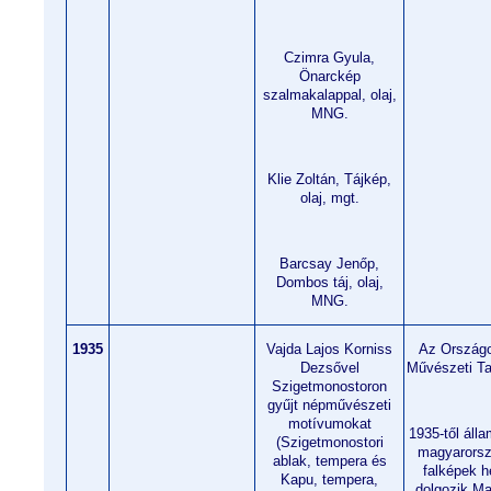
Czimra Gyula,
Önarckép
szalmakalappal, olaj,
MNG.
Klie Zoltán, Tájkép,
olaj, mgt.
Barcsay Jenőp,
Dombos táj, olaj,
MNG.
1935
Vajda Lajos Korniss
Az Országo
Dezsővel
Művészeti Ta
Szigetmonostoron
gyűjt népművészeti
motívumokat
1935-től áll
(Szigetmonostori
magyarorsz
ablak, tempera és
falképek h
Kapu, tempera,
dolgozik Mau