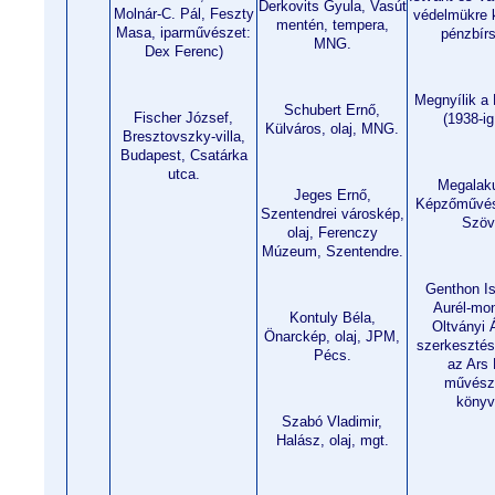
Derkovits Gyula, Vasút
Molnár-C. Pál, Feszty
védelmükre k
mentén, tempera,
Masa, iparművészet:
pénzbírs
MNG.
Dex Ferenc)
Megnyílik a 
Schubert Ernő,
Fischer József,
(1938-i
Külváros, olaj, MNG.
Bresztovszky-villa,
Budapest, Csatárka
utca.
Megalaku
Jeges Ernő,
Képzőművés
Szentendrei városkép,
Szöv
olaj, Ferenczy
Múzeum, Szentendre.
Genthon Is
Aurél-mon
Kontuly Béla,
Oltványi 
Önarckép, olaj, JPM,
szerkesztés
Pécs.
az Ars 
művésze
könyv
Szabó Vladimir,
Halász, olaj, mgt.