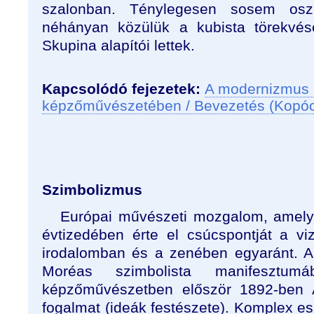
szalonban. Ténylegesen sosem oszl
néhányan közülük a kubista törekvése
Skupina alapítói lettek.
Kapcsolódó fejezetek:
A modernizmus 
képzőművészetében / Bevezetés (Kopó
Szimbolizmus
Európai művészeti mozgalom, amely 
évtizedében érte el csúcspontját a v
irodalomban és a zenében egyaránt. 
Moréas szimbolista manifesztu
képzőművészetben először 1892-ben A
fogalmat (ideák festészete). Komplex es