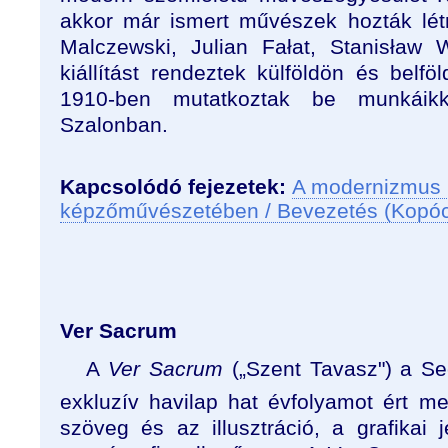
akkor már ismert művészek hozták lét
Malczewski, Julian Fałat, Stanisław 
kiállítást rendeztek külföldön és belf
1910-ben mutatkoztak be munkái
Szalonban.
Kapcsolódó fejezetek:
A modernizmus 
képzőművészetében / Bevezetés (Kopó
Ver Sacrum
A
Ver Sacrum
(„Szent Tavasz") a Sec
exkluzív havilap
hat évfolyamot ért me
szöveg és az illusztráció, a grafikai 