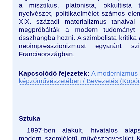
a misztikus, platonista, okkultista 
nyelvészet, politikaelmélet számos ele
XIX. századi materializmus tanaival
megpróbálták a modern tudományt a s
összhangba hozni. A szimbolista kritika
neoimpresszionizmust egyaránt szi
Franciaországban.
Kapcsolódó fejezetek:
A modernizmus 
képzőművészetében / Bevezetés (Kopó
Sztuka
1897-ben alakult, hivatalos alaps
modern szemléletű művészegyesület 