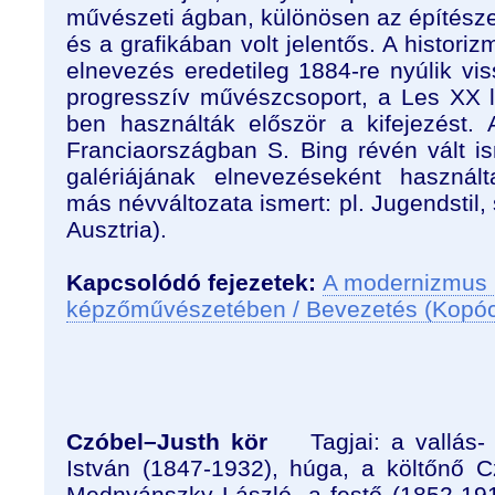
művészeti ágban, különösen az építész
és a grafikában volt jelentős. A historiz
elnevezés eredetileg 1884-re nyúlik vi
progresszív művészcsoport, a Les XX 
ben használták először a kifejezést.
Franciaországban S. Bing révén vált is
galériájának elnevezéseként használ
más névváltozata ismert: pl. Jugendstil
Ausztria).
Kapcsolódó fejezetek:
A modernizmus 
képzőművészetében / Bevezetés (Kopó
Czóbel–Justh kör
Tagjai: a vallás- 
István (1847-1932), húga, a költőnő 
Mednyánszky László, a festő (1852-19