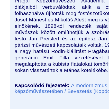
Prágai Képzőművészeti Akadémia p
diákjaiból verbuválódtak, akik a c
felhasználva újították meg festészetük
Josef Mánest és Mikoláš Alešt meg is vá
elnökének. 1898-tól rendezték saját 
művészek között említhetjük a szobrá
festő Jan Preislert és az építész Jan
párizsi művészeti kapcsolataik voltak.
a nagy hatású Rodin-kiállítást Prágába
generáció Emil Filla vezetésével
megalapította a kubista fiatalokat tömörí
sokan visszatértek a Mánes kötelékébe.
Kapcsolódó fejezetek:
A modernizmus 
képzőművészetében / Bevezetés (Kopó