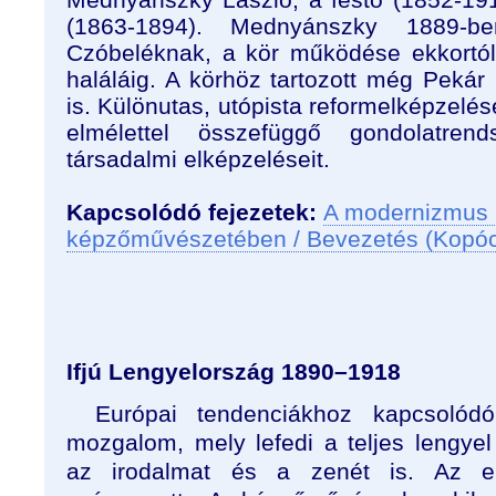
(1863-1894). Mednyánszky 1889-b
Czóbeléknak, a kör működése ekkortól
haláláig. A körhöz tartozott még Peká
is. Különutas, utópista reformelképzelése
elmélettel összefüggő gondolatren
társadalmi elképzeléseit.
Kapcsolódó fejezetek:
A modernizmus 
képzőművészetében / Bevezetés (Kopó
Ifjú Lengyelország 1890–1918
Európai tendenciákhoz kapcsolódó
mozgalom, mely lefedi a teljes lengyel
az irodalmat és a zenét is. Az el