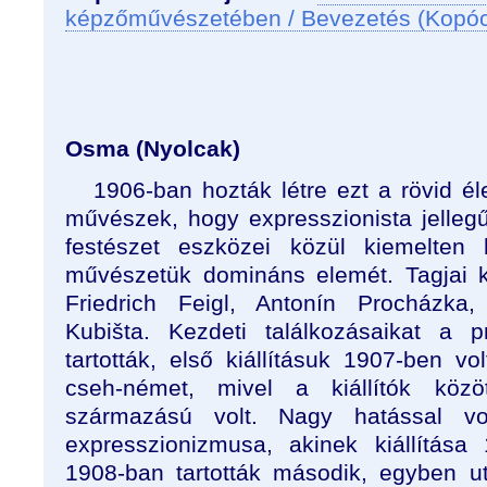
képzőművészetében / Bevezetés (Kopó
Osma (Nyolcak)
1906-ban hozták létre ezt a rövid é
művészek, hogy expresszionista jelle
festészet eszközei közül kiemelten 
művészetük domináns elemét. Tagjai köz
Friedrich Feigl, Antonín Procházka
Kubišta. Kezdeti találkozásaikat a 
tartották, első kiállításuk 1907-ben vo
cseh-német, mivel a kiállítók köz
származású volt. Nagy hatással v
expresszionizmusa, akinek kiállítása
1908-ban tartották második, egyben uto