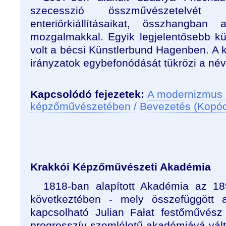
szecesszió összművészetelvét 
enteriőrkiállításaikat, összhangban
mozgalmakkal. Egyik legjelentősebb kül
volt a bécsi Künstlerbund Hagenben. A kü
irányzatok egybefonódását tükrözi a név
Kapcsolódó fejezetek:
A modernizmus 
képzőművészetében / Bevezetés (Kopó
Krakkói Képzőművészeti Akadémia
1818-ban alapított Akadémia az 18
következtében - mely összefüggött
kapcsolható Julian Fałat festőművész 
progresszív szemléletű akadémiává vált.