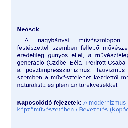
Neósok
A nagybányai művésztelepen ki
festészettel szemben fellépő művésze
eredetileg gúnyos éllel, a művésztelep
generáció (Czóbel Béla, Perlrott-Csaba V
a posztimpresszionizmus, fauvizmus s
szemben a művésztelepet kezdettől me
naturalista és plein air törekvésekkel.
Kapcsolódó fejezetek:
A modernizmus 
képzőművészetében / Bevezetés (Kopó