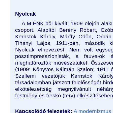
Nyolcak
A MIÉNK-ből kivált, 1909 elején alak
csoport. Alapítói Berény Róbert, Czó
Kernstok Károly, Márffy Ödön, Orbán
Tihanyi Lajos. 1911-ben, második ki
Nyolcak elnevezést. Nem volt egység
posztimpresszionisták, a fauve-ok
meghatározták művészetüket. Összesen h
(1909: Könyves Kálmán Szalon; 1911 é
Szellemi vezetőjük Kernstok Káro
társadalomban játszott felelősségét hird
elkötelezettség megnyilvánult néhá
festmény és freskó (terv) elkészítésében
Kapcsolódó fejezetek:
A modernizmus 