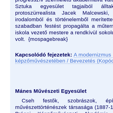
Sztuka egyesület tagjaiból áll
protoszürrealista Jacek Malcewski
irodalomból és történelemből merítette
szabadban festést propagálta a műter
iskola vezető mestere a rendkívül soko
volt. {mospagebreak}
Kapcsolódó fejezetek:
A modernizmus 
képzőművészetében / Bevezetés (Kopó
Mánes Művészeti Egyesület
Cseh festők, szobrászok, épí
művészettörténészek társasága (1887-19