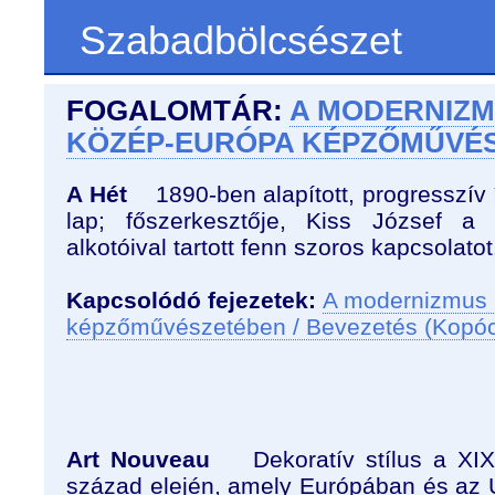
Szabadbölcsészet
FOGALOMTÁR:
A MODERNIZM
KÖZÉP-EURÓPA KÉPZŐMŰVÉ
A Hét
1890-ben alapított, progresszív í
lap; főszerkesztője, Kiss József a
alkotóival tartott fenn szoros kapcsolatot
Kapcsolódó fejezetek:
A modernizmus 
képzőművészetében / Bevezetés (Kopó
Art Nouveau
Dekoratív stílus a XIX
század elején, amely Európában és az 