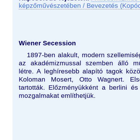
képzőművészetében / Bevezetés (Kopó
Wiener Secession
1897-ben alakult, modern szellemis
az akadémizmussal szemben álló mű
létre. A leghíresebb alapító tagok közöt
Koloman Mosert, Otto Wagnert. Első
tartották. Előzményükként a berlini 
mozgalmakat említhetjük.