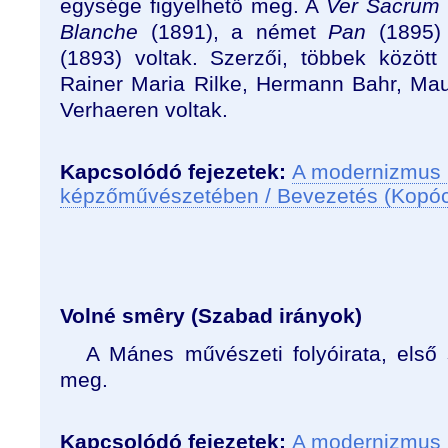
egysége figyelhető meg. A
Ver Sacrum
Blanche
(1891), a német
Pan
(1895
(1893) voltak. Szerzői, többek közöt
Rainer Maria Rilke, Hermann Bahr, Mau
Verhaeren voltak.
Kapcsolódó fejezetek:
A modernizmus 
képzőművészetében / Bevezetés (Kopó
Volné smêry (Szabad irányok)
A Mánes művészeti folyóirata, első
meg.
Kapcsolódó fejezetek:
A modernizmus 