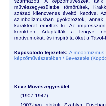
származott. A képzőművészek, akik
művészegyesületbe tömörültek, Krak
század kilencvenes éveitől kezdve. A
szimbolizmusban gyökereztek, annak 
karakterét emelték ki. Az impresszio
körükben. Adaptálták a lengyel n
motívumokat, és inspirálta őket a Távol-
Kapcsolódó fejezetek:
A modernizmus 
képzőművészetében / Bevezetés (Kopó
Kéve Művészegyesület
(1907-1947)
1907-ben alakult Szablya Frischau