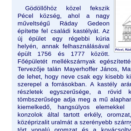
Gödöllőhöz közel fekszik
Pécel község, ahol a nagy
műveltségű Ráday Gedeon
építette fel családi kastélyát. Az
új épület egy régebbi kúria
helyén, annak felhasználásával
Pécel, Ráda
épült 1756 és 1777 között.
Főépületét mellékszárnyak egészítetté
Tervezője talán Mayerhoffer János, May
de lehet, hogy neve csak egy kisebb k
szerepel a forrásokban. A kastély ar
részletek egyszerűsége, a rövid k
tömbszerűsége adja meg a mű alaphan
kiemelkedő, hangsúlyos elemekkel 
konzolok által tartott erkély, oromzat
középrizalit uralmát a szerényebb szár
tört vonalú oromzat és a kovácsoltv