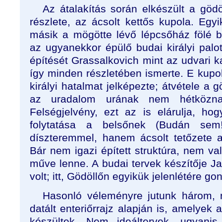
Az átalakítás során elkészült a gödö
részlete, az ácsolt kettős kupola. Egy
másik a mögötte lévő lépcsőház fölé 
az ugyanekkor épülő budai királyi palo
építését Grassalkovich mint az udvari k
így minden részletében ismerte. E kupol
királyi hatalmat jelképezte; átvétele a g
az uradalom urának nem hétköznap
Felségjelvény, ezt az is elárulja, h
folytatása a belsőnek (Budán se
díszteremmel, hanem ácsolt tetőzete 
Bár nem igazi épített struktúra, nem va
műve lenne. A budai tervek készítője J
volt; itt, Gödöllőn egyikük jelenlétére go
Hasonló véleményre jutunk három, n
datált enteriőrrajz alapján is, amelyek 
készültek. Nem ideáltervek, ugyanis