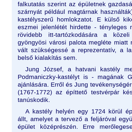
falkutatás szerint az épületnek gazdaság
szárnyát például magtárnak használták),
kastélyszerű homlokzatot. E külső kik
eszmei jelenlétét hirdette - tényleges
rövidebb itt-tartózkodására a közel
gyöngyösi városi palota megléte miatt 
vált szükségessé a reprezentatív, a la
belső kialakítás sem.
Jung József, a hatvani kastély me
Podmaniczky-kastélyt is - magának G
ajánlására. Erről és Jung tevékenységérő
(1767-1772) az építtető testvérpár késő
tanúskodik.
A kastély helyén egy 1724 körül épí
állt, amelyet a tervező a feljáróval egy
épület középrészén. Erre merőlegese