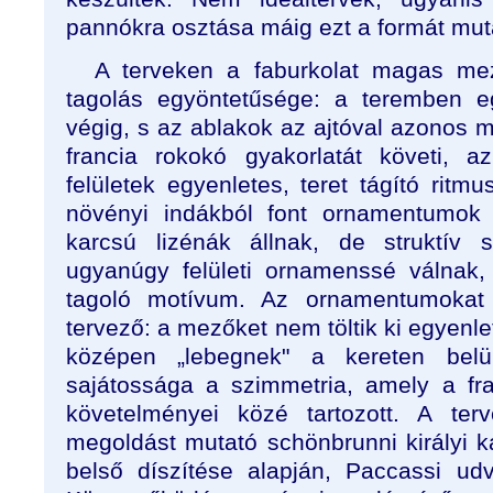
pannókra osztása máig ezt a formát muta
A terveken a faburkolat magas mező
tagolás egyöntetűsége: a teremben 
végig, s az ablakok az ajtóval azonos m
francia rokokó gyakorlatát követi, 
felületek egyenletes, teret tágító rit
növényi indákból font ornamentumok 
karcsú lizénák állnak, de struktív s
ugyanúgy felületi ornamenssé válnak,
tagoló motívum. Az ornamentumokat
tervező: a mezőket nem töltik ki egyenle
középen „lebegnek" a kereten belü
sajátossága a szimmetria, amely a fra
követelményei közé tartozott. A ter
megoldást mutató schönbrunni királyi ka
belső díszítése alapján, Paccassi udva