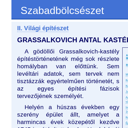
Szabadbölcsészet
II. Világi építészet
GRASSALKOVICH ANTAL KASTÉ
A gödöllői Grassalkovich-kastély
A
építéstörténetének még sok részlete
M
homályban van előttünk. Sem
R
levéltári adatok, sem tervek nem
M
tisztázzák egyértelműen történetét, s
K
K
az egyes építési fázisok
J
tervezőjének személyét.
A
v
Helyén a húszas években egy
I
1
szerény épület állt, amelyet a
K
harmincas évek közepétől kezdve
É