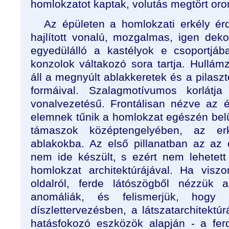
homlokzatot kaptak, volutás megtört orom
Az épületen a homlokzati erkély érd
hajlított vonalú, mozgalmas, igen deko
egyedülálló a kastélyok e csoportjáb
konzolok váltakozó sora tartja. Hullám
áll a megnyúlt ablakkeretek és a pilaszt
formáival. Szalagmotívumos korlátja
vonalvezetésű. Frontálisan nézve az é
elemnek tűnik a homlokzat egészén belü
támaszok középtengelyében, az er
ablakokba. Az első pillanatban az az
nem ide készült, s ezért nem lehetett
homlokzat architektúrájával. Ha vis
oldalról, ferde látószögből nézzük 
anomáliák, és felismerjük, hog
díszlettervezésben, a látszatarchitektú
hatásfokozó eszközök alapján - a fer