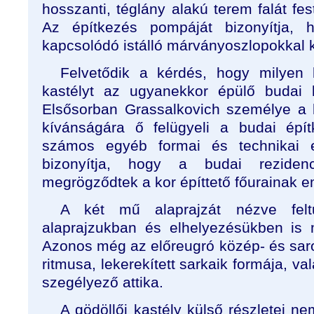
hosszanti, téglány alakú terem falát fest
Az építkezés pompáját bizonyítja,
kapcsolódó istálló márványoszlopokkal k
Felvetődik a kérdés, hogy milyen k
kastélyt az ugyanekkor épülő budai k
Elsősorban Grassalkovich személye a 
kívánságára ő felügyeli a budai épít
számos egyéb formai és technikai 
bizonyítja, hogy a budai reziden
megrögződtek a kor építtető főurainak 
A két mű alaprajzát nézve felt
alaprajzukban és elhelyezésükben is
Azonos még az előreugró közép- és saro
ritmusa, lekerekített sarkaik formája, v
szegélyező attika.
A gödöllői kastély külső részletei ne