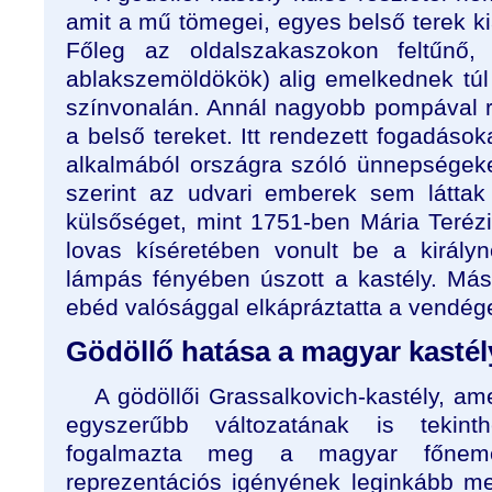
amit a mű tömegei, egyes belső terek ki
Főleg az oldalszakaszokon feltűnő
ablakszemöldökök) alig emelkednek túl
színvonalán. Annál nagyobb pompával 
a belső tereket. Itt rendezett fogadásoka
alkalmából országra szóló ünnepségeket
szerint az udvari emberek sem látta
külsőséget, mint 1751-ben Mária Terézi
lovas kíséretében vonult be a király
lámpás fényében úszott a kastély. Más
ebéd valósággal elkápráztatta a vendég
Gödöllő hatása a magyar kastél
A gödöllői Grassalkovich-kastély, ame
egyszerűbb változatának is tekint
fogalmazta meg a magyar főneme
reprezentációs igényének leginkább meg