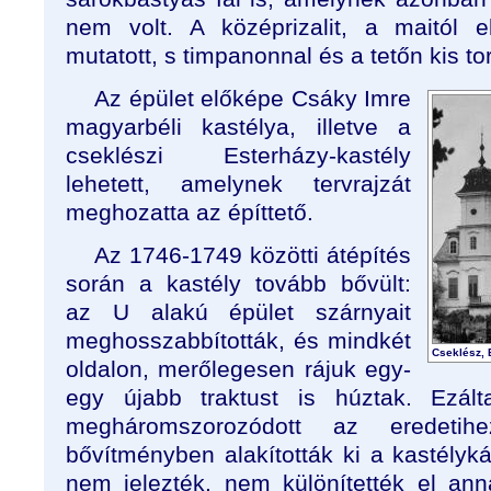
nem volt. A középrizalit, a maitól e
mutatott, s timpanonnal és a tetőn kis to
Az épület előképe Csáky Imre
magyarbéli kastélya, illetve a
cseklészi Esterházy-kastély
lehetett, amelynek tervrajzát
meghozatta az építtető.
Az 1746-1749 közötti átépítés
során a kastély tovább bővült:
az U alakú épület szárnyait
meghosszabbították, és mindkét
Cseklész, 
oldalon, merőlegesen rájuk egy-
egy újabb traktust is húztak. Ezált
megháromszorozódott az eredeti
bővítményben alakították ki a kastélyk
nem jelezték, nem különítették el anna