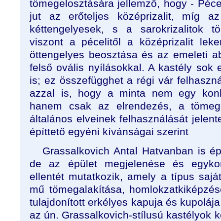
tömegelosztására jellemző, hogy - Péce
jut az erőteljes középrizalit, míg a
kéttengelyesek, s a sarokrizalitok t
viszont a pécelitől a középrizalit lek
öttengelyes beosztása és az emeleti 
felső ovális nyílásokkal. A kastély sok e
is; ez összefügghet a régi vár felhaszná
azzal is, hogy a minta nem egy konk
hanem csak az elrendezés, a tömeg- 
általános elveinek felhasználását jelent
építtető egyéni kívánságai szerint
Grassalkovich Antal Hatvanban is épí
de az épület megjelenése és egykori
ellentét mutatkozik, amely a típus saját
mű tömegalakítása, homlokzatkiképzés
tulajdonított erkélyes kapuja és kupoláj
az ún. Grassalkovich-stílusú kastélyok kö