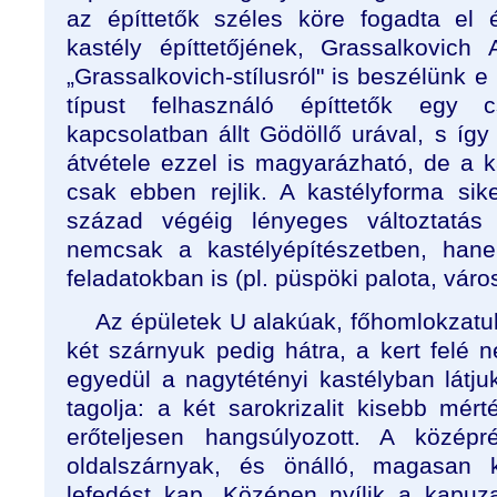
az építtetők széles köre fogadta el 
kastély építtetőjének, Grassalkovich
„Grassalkovich-stílusról" is beszélünk 
típust felhasználó építtetők egy cs
kapcsolatban állt Gödöllő urával, s íg
átvétele ezzel is magyarázható, de a
csak ebben rejlik. A kastélyforma sik
század végéig lényeges változtatás 
nemcsak a kastélyépítészetben, hane
feladatokban is (pl. püspöki palota, vá
Az épületek U alakúak, főhomlokzatuk
két szárnyuk pedig hátra, a kert felé né
egyedül a nagytétényi kastélyban látju
tagolja: a két sarokrizalit kisebb mér
erőteljesen hangsúlyozott. A közé
oldalszárnyak, és önálló, magasan 
lefedést kap. Középen nyílik a kapuzat