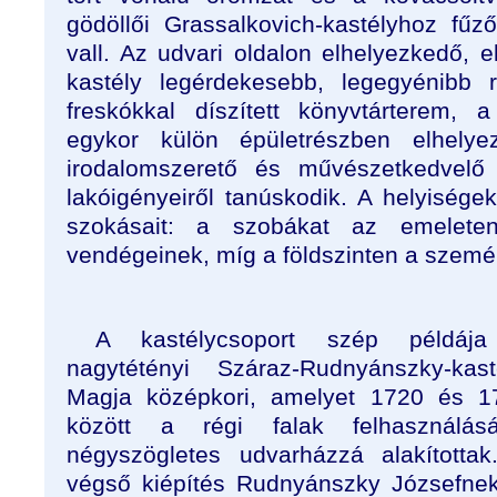
gödöllői Grassalkovich-kastélyhoz fűz
vall. Az udvari oldalon elhelyezkedő, e
kastély legérdekesebb, legegyénibb 
freskókkal díszített könyvtárterem, 
egykor külön épületrészben elhelye
irodalomszerető és művészetkedvelő a
lakóigényeiről tanúskodik. A helyisége
szokásait: a szobákat az emelete
vendégeinek, míg a földszinten a szemé
A kastélycsoport szép példáj
nagytétényi Száraz-Rudnyánszky-kasté
Magja középkori, amelyet 1720 és 1
között a régi falak felhasználásá
négyszögletes udvarházzá alakítottak
végső kiépítés Rudnyánszky Józsefnek