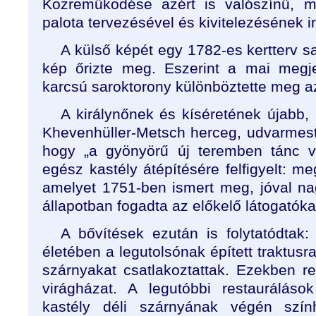
Közreműködése azért is valószínű, me
palota tervezésével és kivitelezésének ir
A külső képét egy 1782-es kertterv sa
kép őrizte meg. Eszerint a mai megje
karcsú saroktorony különböztette meg az
A királynőnek és kíséretének újabb,
Khevenhüller-Metsch herceg, udvarmeste
hogy „a gyönyörű új teremben tánc v
egész kastély átépítésére felfigyelt: me
amelyet 1751-ben ismert meg, jóval na
állapotban fogadta az előkelő látogatóka
A bővítések ezután is folytatódtak
életében a legutolsónak épített traktus
szárnyakat csatlakoztattak. Ezekben r
virágházat. A legutóbbi restauráláso
kastély déli szárnyának végén szính