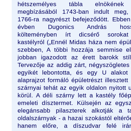
hétszemélyes tábla elnökéne
megbízásából 1743-ban indult meg,
1766-ra nagyrészt befejeződött. Ebben
évben Dugonics András hos
költeményben írt dicsérő soroka
kastélyról („Ennél Midas háza nem épü
szebben, A többi hozzája semmise el
jobban igazodott az érett barokk stí
Tervezője az addig zárt, négyszögletes
egyikét lebontotta, és egy U alakot
alaprajzot formáló épületrészt illesztett
szárnyai tehát az egyik oldalon nyitott 
körül. A déli szárny lett a kastély főépü
emeleti dísztermet. Külsején az egys
elegánsabb pilaszterek alkotják a t
oldalszárnyak - a hazai szokástól eltérőe
hanem előre, a díszudvar felé irán