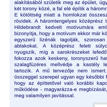
alakításából születik meg az épület, úgy
két torony közé, a fal elé építik a háromr
E kötöttség miatt a homlokzat összeszorí
rövidek. A háromtengelyes középrész t
Hildebrandt kedvelt motívumára em
bizonyítja, hogy a motívum ekkor már kö
egyszerű lizénák tagolják, szorosa
ablakokat. A középrész felett súly
nyugszik, míg a sarokrészeket lefed
fokozza azok keskeny, toronyszerű ha
szalagfüzéres mellvédje a kastély 
tartozik. A mű tervezője nem ismert
összeggel szerepel ugyan egy későbbi f
hogy az építtetővel való korábbi kapc
működése - magyarázza-e megbízását, 
meg valamilyen javítással.