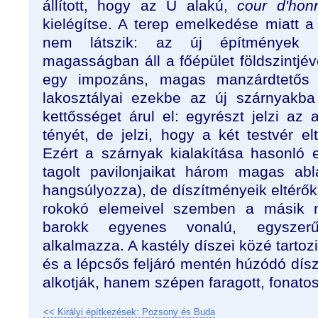
állított, hogy az U alakú,
cour d'hon
kielégítse. A terep emelkedése miatt 
nem látszik: az új építmények e
magasságban áll a főépület földszintjé
egy impozáns, magas manzárdtetős 
lakosztályai ezekbe az új szárnyakba 
kettősséget árul el: egyrészt jelzi az
tényét, de jelzi, hogy a két testvér el
Ezért a szárnyak kialakítása hasonló 
tagolt pavilonjaikat három magas ab
hangsúlyozza), de díszítményeik eltérő
rokokó elemeivel szemben a másik m
barokk egyenes vonalú, egyszerű
alkalmazza. A kastély díszei közé tartozi
és a lépcsős feljáró mentén húzódó dí
alkotják, hanem szépen faragott, fonato
<< Királyi építkezések: Pozsony és Buda