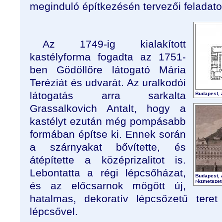
meginduló építkezésén tervezői feladatot
Az 1749-ig kialakított
kastélyforma fogadta az 1751-
ben Gödöllőre látogató Mária
Teréziát és udvarát. Az uralkodói
látogatás arra sarkalta
Budapest, a
Grassalkovich Antalt, hogy a
kastélyt ezután még pompásabb
formában építse ki. Ennek során
a szárnyakat bővítette, és
átépítette a középrizalitot is.
Lebontatta a régi lépcsőházat,
Budapest, a
rézmetszet
és az előcsarnok mögött új,
hatalmas, dekoratív lépcsőzetű teret 
lépcsővel.