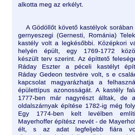
alkotta meg az erkélyt.
A Gödöllőt követő kastélyok sorában
gernyeszegi (Gernesti, Románia) Telek
kastély volt a legkésőbbi. Középkori v
helyén épült, egy 1769-1772 közö
készült terv szerint. Az építtető feleség
Ráday Eszter a péceli kastélyt épí
Ráday Gedeon testvére volt, s e csalá
kapcsolat magyarázhatja a felhaszná
épülettípus azonosságát. A kastély fal
1777-ben már nagyrészt álltak, de 
oldalszárnyak építése 1782-ig még foly
Egy 1774-ben kelt levélben említ
Mayerhoffer építész nevét - de Mayerho
élt, s az adat legfeljebb fiára vo