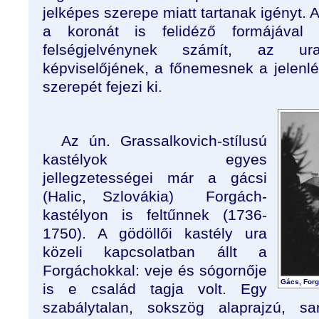
jelképes szerepe miatt tartanak igényt. 
a koronát is felidéző formájával
felségjelvénynek számít, az ur
képviselőjének, a főnemesnek a jelenl
szerepét fejezi ki.
Az ún. Grassalkovich-stílusú
kastélyok egyes
jellegzetességei már a gácsi
(Halic, Szlovákia) Forgách-
kastélyon
is feltűnnek (1736-
1750). A gödöllői kastély ura
közeli kapcsolatban állt a
Forgáchokkal: veje és sógornője
Gács, Forg
is e család tagja volt. Egy
szabálytalan, sokszög alaprajzú, sa