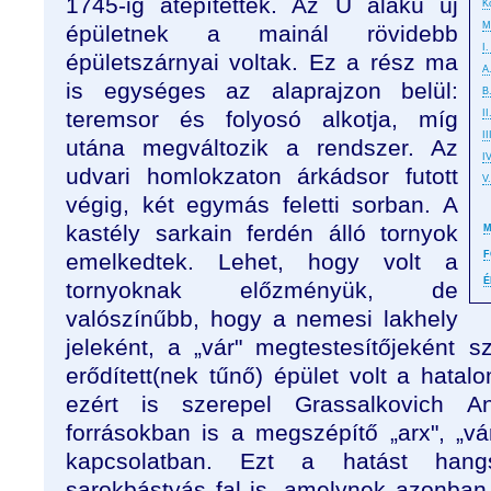
1745-ig átépítettek. Az U alakú új
K
M
épületnek a mainál rövidebb
I
épületszárnyai voltak. Ez a rész ma
A
is egységes az alaprajzon belül:
B
teremsor és folyosó alkotja, míg
II
I
utána megváltozik a rendszer. Az
I
udvari homlokzaton árkádsor futott
V
végig, két egymás feletti sorban. A
kastély sarkain ferdén álló tornyok
M
emelkedtek. Lehet, hogy volt a
F
É
tornyoknak előzményük, de
valószínűbb, hogy a nemesi lakhely
jeleként, a „vár" megtestesítőjeként s
erődített(nek tűnő) épület volt a hatalo
ezért is szerepel Grassalkovich A
forrásokban is a megszépítő „arx", „vá
kapcsolatban. Ezt a hatást hangs
sarokbástyás fal is, amelynek azonban