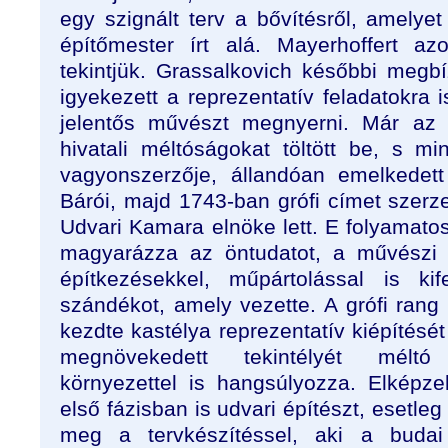
egy szignált terv a bővítésről, amelye
építőmester írt alá. Mayerhoffert az
tekintjük. Grassalkovich későbbi megbí
igyekezett a reprezentatív feladatokra i
jelentős művészt megnyerni. Már a
hivatali méltóságokat töltött be, s m
vagyonszerzője, állandóan emelkedett
Bárói, majd 1743-ban grófi címet szerz
Udvari Kamara elnöke lett. E folyamatosa
magyarázza az öntudatot, a művészi m
építkezésekkel, műpártolással is kif
szándékot, amely vezette. A grófi ran
kezdte kastélya reprezentatív kiépítését
megnövekedett tekintélyét méltó 
környezettel is hangsúlyozza. Elképz
első fázisban is udvari építészt, esetleg
meg a tervkészítéssel, aki a budai 