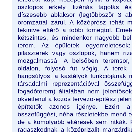
oszlopos erkély, lizénás tagolás 
díszesebb ablaksor (legtöbbször 3 ab
oromzattal zárul. A középrész tehát 
tekintve eltérő a többi tömegtől. Eme
kétszintes, és mindenkor nagyobb be
terem. Az épületek egyemeletesek
pilaszterek vagy oszlopok, hanem rizal
mozgalmassá. A belsőben teremsor, 
oldalon, folyosó fut végig. A terek
hangsúlyos; a kastélyok funkciójának m
társadalmi reprezentációval összefüg
fogadóterem) általában nem jelentőse
okvetlenül a közős tervező-építész jelen
építtetők azonos igénye. Ezért 
összefüggést, néha részletekbe menő eg
de a komolyabb eltérések sem ritkák. F
ragaszkodnak a középrizalit manzárdk