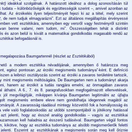
nkt)
ideákkal szolgálnak. A határozott ideához a dolog azonosításán túl
ek tudata – különbözőségük és együttességük szerint –, amivel azonban az
t. Az érzékelés ilyen teljesítményét fejezi ki az a tétel, mely szerint
t
, de nem tudjuk elmagyarázni”. Ezt az általános megállapítás érvényessé
emben vett esztétikára, amennyiben egy versről vagy festményről szintén
 „van benne
valami
, nem tudom, mi”. Összességében tehát a distinkt
s és azon belül is kivált a matematikai gondolkodás magasabb rendű az
ztétikai befogadásnál is.
y megalapozása Baumgartennél (részlet az
Esztétiká
ból)
thető a modern esztétika névadójának, amennyiben ő határozza meg
ént, egész pontosan „az érzéki megismerés tudománya”-ként. E definíció
iszen a leibnizi osztályozás szerint az érzéki a zavaros területére tartozik,
mány mint megismerés méltóságára. De Baumgarten nem a tudományt akarja
zteni, hanem az érzékit a tudás rangjára emelni, az önmagában zavaros
l áthatni. A 6., 7. és 8. paragrafusokban megfogalmazott ellenvetések,
k jól megvilágítják, miképpen kívánja Baumgarten legitimálni az újfajta
agolt megismerés embere eleve nem gondolhatja idegennek magától az
tományát. A zavarosság ráadásul mintegy közvetítő fok a homályosság és
a vele való foglalatoskodás az utóbbi szempontjából is jótékony hatással
azt jelenti, hogy az ésszel analóg gondolkodás – vagyis az esztétikai
uzamosan kell haladnia az ésszerű tudáséval. Baumgarten végül fontos
an, kikötve, hogy az esztétika tudománya az alsóbb megismerőerők feletti
jelenti. Eszerint az esztétikának a megismerés során meg kell őriznie