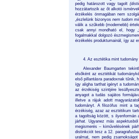
pedig határozott vagy tagolt
(disti
hozzátartozik az őt alkotó ismérv
érzékelés önmagában nem szolgálha
„észlelünk bizonyos
nem tudom mi
válik a szűkebb (modernebb) értel
csak annyi mondható el, hogy
fogalmakkal dolgozó észmegismeré
érzékelés produktumainál, így az es
4. Az esztétika mint tudomán
Alexander Baumgarten tekin
elsőként az esztétikát tudományk
első pillantásra paradoxnak tűnik, h
így aligha tarthat igényt a tudo
az érzékiség szintjére lesüllyes
anyagot a tudás sajátos formájáva
illetve a rájuk adott magyarázato
tudományt. A filozófus mint a t
érzékiség, azaz az esztétikum tar
a tagoltság között, s ilyenformán 
járhat. Ugyanez más aspektusból 
megismerés – kiművelésének párh
distinkciót tesz a 12. paragrafusb
uralmat, nem pedig zsarnokságot 