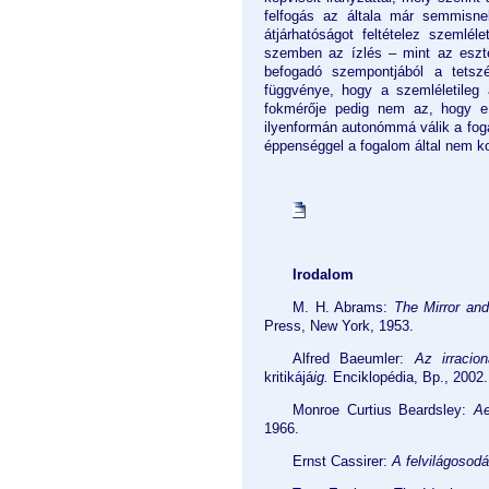
felfogás az általa már semmisne
átjárhatóságot feltételez szemlé
szemben az ízlés – mint az eszté
befogadó szempontjából a tetsz
függvénye, hogy a szemléletileg 
fokmérője pedig nem az, hogy e 
ilyenformán autonómmá válik a fog
éppenséggel a fogalom által nem kon
Irodalom
M. H. Abrams:
The Mirror and
Press,
New York
, 1953.
Alfred Baeumler:
Az irracion
kritikájá
ig.
Enciklopédia, Bp., 2002.
Monroe Curtius Beardsley:
Ae
1966.
Ernst Cassirer:
A felvilágosodás