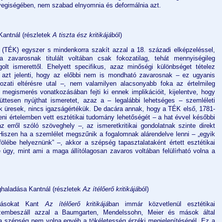
nyegiségében, nem szabad elnyomnia és deformálnia azt.
 Kantnál (részletek
A tiszta ész kritikájá
ból)
 (TÉK) egyszer s mindenkorra szakít azzal a 18. századi elképzeléssel,
zavarosnak titulált voltában csak fokozatilag, tehát mennyiségileg
olt ismerettől. Ehelyett specifikus, azaz minőségi különbséget tételez
 azt jelenti, hogy az előbbi nem is mondható zavarosnak
– ez ugyanis
zati eltérésre utal –, nem valamilyen alacsonyabb foka az értelmileg
 megismerés vonatkozásában fejti ki ennek implikációit, kijelentve, hogy
ttesen nyújthat ismeretet, azaz a – legalábbi lehetséges – szemléleti
ek üresek, nincs igazságértékük. De dacára annak, hogy a TÉK első, 1781-
ni értelemben vett esztétikai tudomány lehetőségét – a hat évvel későbbi
 erről szóló szöveghely –, az ismeretkritikai gondolatnak szinte direkt
Hiszen ha a szemlélet megszűnik a fogalomnak alárendelve lenni – „egyik
lébe helyeznünk” –, akkor a szépség tapasztalataként értett esztétikai
úgy, mint ami a maga állítólagosan zavaros voltában felülírható volna a
ghaladása Kantnál (részletek
Az ítélőerő kritikájá
ból)
átásokat Kant
Az ítélőerő kritikájá
ban immár közvetlenül esztétikai
zembeszáll azzal a Baumgarten, Mendelssohn, Meier és mások által
t a szépség nem volna egyéb a tökéletesség érzéki megjelenítésénél. Ez a