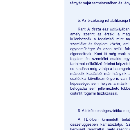
tárgyát saját természetében és lé
5. Az érzékiség rehabilitációja
Kant
A tiszta ész kritikájá
ban
amely szerint az érzéki a maga 
különböznék a fogalmitól mint tag
szemlélet és fogalom között, ami
egyneműségre és azon belüli foko
elgondoltnak. Kant itt még csak a
fogalom és szemlélet csakis együ
tartalmat nélkülöző értelmi képzet
es kiadása még vitatja a baumgarte
második kiadásból már hiányzik az
esztétikai következménye is van. 
képességet sem helyes a másik fö
befogadás sem jellemezhető többé 
distinkt fogalmi tisztázással.
6. A tökéletességesztétika me
A TÉK-ben kimondott bel
összefüggésben kamatoztatja. S
képviselt irányzattal, mely szerin