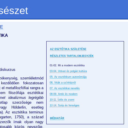
sészet
SE
TIKA
AZ ESZTÉTIKA SZÜLETÉSE
RÉSZLETES TARTALOMJEGYZÉK
01-02. Mi a modern esztétika
diskurzus
03-04. Udvari és polgári kultúra
05. Az esztétikum autonómiája
zékenység, szemléletmód
ezdődően fokozatosan
06. Viták a színházról
el metafilozfófiai rangra a
07. Az esztétikai nevelés
m filozófiája esztétikai
08-09. Antik és modern
et idealizmus legrégibb
10-11. Ízlés és zseni
etlap szerzősége nem
12-14. Szép és fenséges
vagy Hölderlin, esetleg
). Az esztétika terminus
garten, 1750), a század
MÉDIATÁR
szerzők írnak olyan nagy
ntosabb közös nevezője,