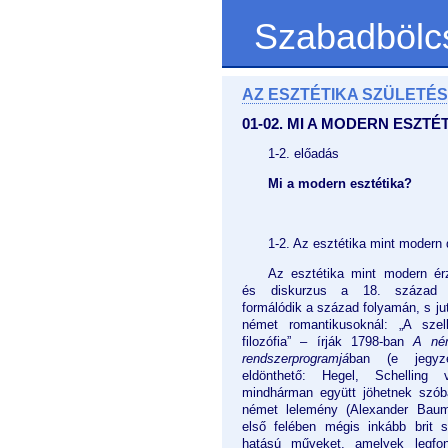
Szabadbölc
AZ ESZTÉTIKA SZÜLETÉ
01-02. MI A MODERN ESZTÉ
1-2. előadás
Mi a modern esztétika?
1-2. Az esztétika mint modern 
Az esztétika mint modern ér
és diskurzus a 18. század k
formálódik a század folyamán, s jut 
német romantikusoknál: „A szelle
filozófia” – írják 1798-ban
A ném
rendszerprogramjá
ban (e jegyz
eldönthető: Hegel, Schelling 
mindhárman együtt jöhetnek szóba
német lelemény (Alexander Baum
első felében mégis inkább brit 
hatású műveket, amelyek legfo