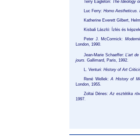
Terry Eagleton:
The Ideology of
Luc Ferry:
Homo Aestheticus.
L
Katherine Everett Gilbert, Hel
Kisbali László: Ízlés és képzel
Peter J. McCormick:
Moderni
London, 1990.
Jean-Marie Schaeffer:
L
’
art de 
jours.
Gallimard, Paris, 1992.
L. Venturi:
History of Art Critic
René Wellek:
A History of M
London, 1955.
Zoltai Dénes:
Az esztétika röv
1997.