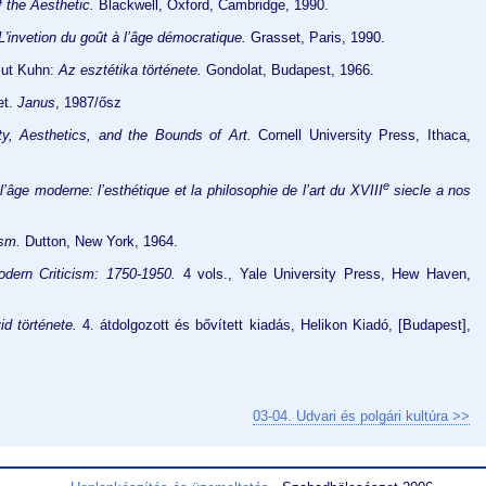
 the Aesthetic.
Blackwell, Oxford, Cambridge, 1990.
'invetion du goût à l’âge démocratique
.
Grasset, Paris, 1990.
mut Kuhn:
Az esztétika története.
Gondolat, Budapest, 1966.
et.
Janus
, 1987/ősz
ty, Aesthetics, and the Bounds of Art.
Cornell University Press, Ithaca,
e
l
’
â
ge moderne: l’est
hétique et la philosophie de l
’
art du XVIII
siecle a nos
ism.
Dutton, New York, 1964.
odern Criticism: 1750-1950.
4 vols., Yale University Press, Hew Haven,
id története.
4. átdolgozott és bővített kiadás, Helikon Kiadó,
[
Budapest
]
,
03-04. Udvari és polgári kultúra >>