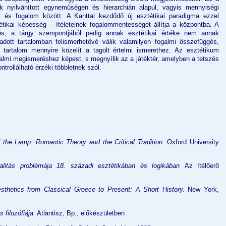
k nyilvánított egyneműségen és hierarchián alapul, vagyis mennyiségi
let és fogalom között. A Kanttal kezdődő új esztétikai paradigma ezzel
tikai képesség – ítéleteinek fogalommentességét állítja a központba. A
és, a tárgy szempontjából pedig annak esztétikai értéke nem annak
adott tartalomban felismerhetővé válik valamilyen fogalmi összefüggés,
tartalom mennyire közelít a tagolt értelmi ismerethez. Az esztétikum
almi megismeréshez képest, s megnyílik az a játéktér, amelyben a tetszés
trollálható érzéki többletnek szól.
 the Lamp. Romantic Theory and the Critical Tradition.
Oxford
University
alitás problémája
18. századi esztétikában és logikában
Az ítélőerő
sthetics from Classical Greece to Present: A Short History.
New York,
 filozófiája.
Atlantisz, Bp., előkészületben