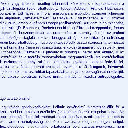
ékkel vagy ízléssel, esetleg kifinomult képzelőerővel kapcsolatosat) a
lítják analógiába (Lord Shaftesbury, Joseph Addison, Francis Hutcheson,
giába állított ízlés, a morál analógiájára elgondolt szépség világosan
ra elgondolt, „ismeretelméleti” esztétikaival (Baumgarten). A 17. század
diskurzus, amely a kifinomultságot (delikátságot), a tudom-is-én-micsodát,
niuszt stb. (D. Bouhours, Rochefoucauld stb.) állította középpontba, fontos
ységnek és beszédmódnak; az eredendően a személyiség (ill. az emberi
s minőségeit taglaló, ezekre kihegyezett új szenzibilitás (a delikátság
lönösen Lord Shaftesbury műveiben kapcsolódik össze szorosan a természet
s a humanitás (nevelés, csiszoltság, erkölcs) témájával: így születik meg
Hutchesonnál, Hume-nál a platonikus ontológiai háttér már eltűnik, s az
esztétikai és a morális tapasztalatban megmutatkozik. Az esztétikaiban
(szimmetria, arány stb.) emberi lélekre gyakorolt hatását fedezik fel,
t és aktivitásait, teremtő erejét, amelyekhez a külső ingerek, látványok
t jelentenek – az esztétikai tapasztalatban saját emberségünket érzékeljük
 vonatkozó teoretikus reflexió immár inkább a filozófiai antropológiához
agolása Leibniznél
k legkiválóbb gondolkodójaként Leibniz egyértelmű hierarchiát állít föl a
ött, s ebben a puszta érzékelés (aiszthészisz) kerül a legalsó helyre. Az
an percipiált dolog felismerését teszik lehetővé, ezért legjobb esetben is
k – ami a homályosság ellentéte, s az észleletileg adott egyes dolgok
hez elégséges –, ugyanakkor e kategórián belül zavaros
(verworren),
nem