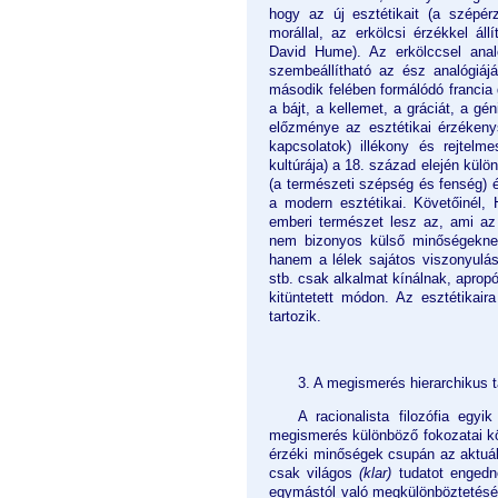
hogy az új esztétikait (a szépérz
morállal, az erkölcsi érzékkel ál
David Hume). Az erkölccsel analó
szembeállítható az ész analógiájá
második felében formálódó francia 
a bájt, a kellemet, a gráciát, a gé
előzménye az esztétikai érzéken
kapcsolatok) illékony és rejtelme
kultúrája) a 18. század elején kü
(a természeti szépség és fenség) é
a modern esztétikai. Követőinél, 
emberi természet lesz az, ami az 
nem bizonyos külső minőségeknek 
hanem a lélek sajátos viszonyulásá
stb. csak alkalmat kínálnak, apropó
kitüntetett módon. Az esztétikaira
tartozik.
3. A megismerés hierarchikus t
A racionalista filozófia egyi
megismerés különböző fokozatai köz
érzéki minőségek csupán az aktuális
csak világos
(klar)
tudatot engedne
egymástól való megkülönböztetésé