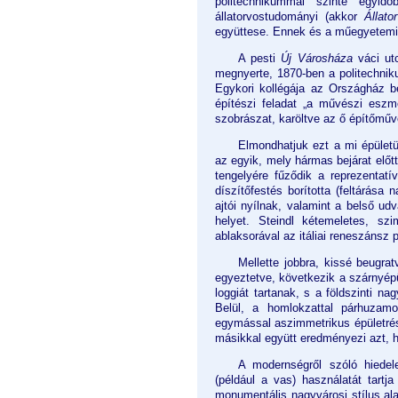
politechnikummal szinte egyid
állatorvostudományi (akkor
Állat
együttese. Ennek és a műegyetemi f
A pesti
Új Városháza
váci utc
megnyerte, 1870-ben a politechniku
Egykori kollégája az Országház b
építészi feladat „a művészi eszm
szobrászat, karöltve az ő építőműv
Elmondhatjuk ezt a mi épületü
az egyik, mely hármas bejárat előtt
tengelyére fűződik a reprezentatí
díszítőfestés borította (feltárása
ajtói nyílnak, valamint a belső ud
helyet. Steindl kétemeletes, szi
ablaksorával az itáliai reneszánsz 
Mellette jobbra, kissé beugra
egyeztetve, következik a szárnyépü
loggiát tartanak, s a földszinti n
Belül, a homlokzattal párhuzamo
egymással aszimmetrikus épületrés
másikkal együtt eredményezi azt, h
A modernségről szóló hiedel
(például a vas) használatát tart
monumentális nagyvárosi stílus al