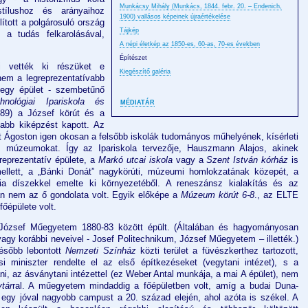
Munkácsy Mihály (Munkács, 1844. febr. 20. – Endenich,
tílushoz és arányaihoz
1900) vallásos képeinek újraértékelése
lított a polgárosuló ország
Tájkép
a tudás felkarolásával,
A népi életkép az 1850-es, 60-as, 70-es években
Építészet
i vették ki részüket e
Kiegészítő galéria
nem a legreprezentatívabb
egy épület - szembetűnő
hnológiai Ipariskola és
MÉDIATÁR
89) a József körút és a
abb kiképzést kapott. Az
ort Ágoston igen okosan a felsőbb iskolák tudományos műhelyének, kísérleti
os múzeumokat. Így az Ipariskola tervezője, Hauszmann Alajos, akinek
reprezentatív épülete, a
Markó utcai iskola
vagy a
Szent István kórház
is
 mellett, a „Bánki Donát” nagykörúti, múzeumi homlokzatának közepét, a
mia díszekkel emelte ki környezetéből. A reneszánsz kialakítás és az
n nem az ő gondolata volt. Egyik előképe a
Múzeum körút 6-8
., az ELTE
őépülete volt.
i József Műegyetem 1880-83 között épült. (Általában és hagyományosan
gy korábbi neveivel - Josef Politechnikum, József Műegyetem – illették.)
sőbb lebontott
Nemzeti Színház
közti terület a füvészkerthez tartozott,
 miniszter rendelte el az első építkezéseket (vegytani intézet), s a
tani, az ásványtani intézettel (ez Weber Antal munkája, a mai A épület), nem
tár
ral. A műegyetem mindaddig a főépületben volt, amíg a budai Duna-
 egy jóval nagyobb campust a 20. század elején, ahol azóta is székel. A