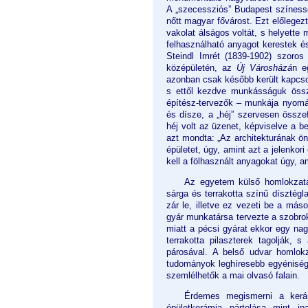
A „szecessziós” Budapest színessé
nőtt magyar fővárost. Ezt előlegezt
vakolat álságos voltát, s helyette 
felhasználható anyagot kerestek é
Steindl Imrét (1839-1902) szoro
középületén, az
Új Városházá
n e
azonban csak később került kapcso
s ettől kezdve munkásságuk össze
építész-tervezők – munkája nyomán 
és dísze, a „héj” szervesen összef
héj volt az üzenet, képviselve a b
azt mondta: „Az architekturának önm
épületet, úgy, amint azt a jelenko
kell a fölhasznált anyagokat úgy, a
Az egyetem külső homlokzatá
sárga és terrakotta színű dísztégl
zár le, illetve ez vezeti be a máso
gyár munkatársa tervezte a szobro
miatt a pécsi gyárat ekkor egy nag
terrakotta pilaszterek tagolják, 
párosával. A belső udvar homlokz
tudományok leghíresebb egyénisége
szemlélhetők a mai olvasó falain.
Érdemes megismerni a kerám
épületkerámia pártolása mint ip