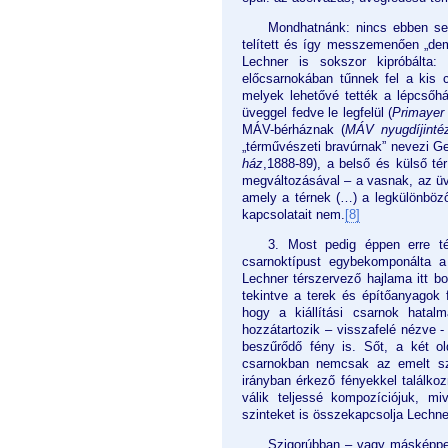
Mondhatnánk: nincs ebben semm
telített és így messzemenően „demo
Lechner is sokszor kipróbálta:
előcsarnokában tűnnek fel a kis c
melyek lehetővé tették a lépcsőház
üveggel fedve le legfelül (
Primayer
MÁV-bérháznak (
MÁV nyugdíjintéz
„térművészeti bravúrnak” nevezi Ge
ház
,1888-89), a belső és külső té
megváltozásával – a vasnak, az üveg
amely a térnek (…) a legkülönböző
kapcsolatait nem.
[8]
3. Most pedig éppen erre té
csarnoktípust egybekomponálta a
Lechner térszervező hajlama itt bo
tekintve a terek és építőanyagok 
hogy a kiállítási csarnok hatal
hozzátartozik – visszafelé nézve - 
beszűrődő fény is. Sőt, a két ol
csarnokban nemcsak az emelt szi
irányban érkező fényekkel találkozn
válik teljessé kompozíciójuk, m
szinteket is összekapcsolja Lechne
Szigorúbban – vagy másképpen 