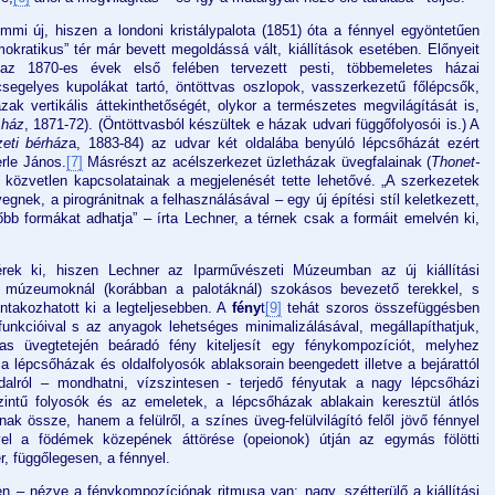
i új, hiszen a londoni kristálypalota (1851) óta a fénnyel egyöntetűen
kratikus” tér már bevett megoldássá vált, kiállítások esetében. Előnyeit
 az 1870-es évek első felében tervezett pesti, többemeletes házai
segelyes kupolákat tartó, öntöttvas oszlopok, vasszerkezetű főlépcsők,
ak vertikális áttekinthetőségét, olykor a természetes megvilágítását is,
 ház
, 1871-72). (Öntöttvasból készültek e házak udvari függőfolyosói is.) A
eti bérház
a, 1883-84) az udvar két oldalába benyúló lépcsőházát ezért
rle János.
[7]
Másrészt az acélszerkezet üzletházak üvegfalainak (
Thonet-
r közvetlen kapcsolatainak a megjelenését tette lehetővé. „A szerkezetek
nek, a pirogránitnak a felhasználásával – egy új építési stíl keletkezett,
bb formákat adhatja” – írta Lechner, a térnek csak a formáit emelvén ki,
rek ki, hiszen Lechner az Iparművészeti Múzeumban az új kiállítási
 múzeumoknál (korábban a palotáknál) szokásos bevezető terekkel, s
ntakozhatott ki a legteljesebben. A
fény
t
[9]
tehát szoros összefüggésben
funkcióival s az anyagok lehetséges minimalizálásával, megállapíthatjuk,
mas üvegtetején beáradó fény kiteljesít egy fénykompozíciót, melyhez
a lépcsőházak és oldalfolyosók ablaksorain beengedett illetve a bejárattól
dalról – mondhatni, vízszintesen - terjedő fényutak a nagy lépcsőházi
ntű folyosók és az emeletek, a lépcsőházak ablakain keresztül átlós
ak össze, hanem a felülről, a színes üveg-felülvilágító felől jövő fénnyel
ivel a födémek közepének áttörése (opeionok) útján az egymás fölötti
r, függőlegesen, a fénnyel.
– nézve a fénykompozíciónak ritmusa van: nagy, szétterülő a kiállítási