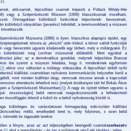
[2]
sarnok, előcsarnok, lépcsőházi csarnok képezik a Pollack Mihály-féle
46) vagy a Szépművészeti Múzeum (1906) klasszikusnak mondható,
szeit. Önmagukban különböző funkciókat teljesítenek: bevezetnek,
án különböző irányokban (javarészt kétoldalt, a teremsorokban) a múzeum
a következzék.
Iparművészeti Múzeuma (1896) is ilyen, klasszikus alaprajzú épület, egy
zéptengelyének térsora az „elosztó” után kitárul: a térsor valódi funkcióját
fel- vagy bevezetés ugyanis kiteljesedik egy térben, mely a műtárgyaké. Ez
en különbözteti meg Lechner múzeumát elődeiétől. Mert egyúttal a
ltozást jelez: az a demokratikus gondolat, melynek teljesítése Brassai
ori őre szerint a múzeum feladata, hogy ti. mindenkinek egyformán
[3]
ekkor visz változást a műtárgy státuszába. A lépcsőházi térből nyíló
endezésű kiállítási csarnokban nyilvános kommunikációs helyzetbe kerül a
égéből, mint minden kiállítási tárgy, nemcsak részese annak a kapcsolati
emsoros elrendezés lehetővé tesz (melyet érzékenyen tárt fel Birkás Ákos
zepén a Szépművészeti Múzeumban
[4]
). A nagy és nyitott térben ugyanis a
juk: összességén) belül nemcsak megsokszorozódik a felfedezhető
en összefüggés létesül a külső és a belső nyilvánosság között is.
ga különleges és varázslatosan formagazdag indo-iszlám kiállítási
ncsekhez méltó, emelkedett teret is, mely folytonos, s ezen belül
ó, intimebb és tágasabb terekre.
etően a fényre, azaz az azt teljességében beengedő csarnok
szerkezet
re
re,
[6]
ahol a megvilágítás – és így a műtárgyak néző elé tárulása - teljes.