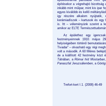
építésekor a végrehajtó bizottság 
inkább mint műipar, mint kis ipar fe
egyes kiválóbb és kellő méltánylás
igy részére alkalom nyújtatik
kerámiadíszek – kartusok és egy h
is. Itt – véleményünk szerint a l
amikor az ELTE Természettudomány
Az épülethez egy igencsak
festményeimnek 1910. május 29
helyiségeiben történő bemutatására
Tivadar” – olvasható egy régi megh
volt a második. A 60 filléres belép
de a kiállított 42 festmény közt 
Tátrában
, a
Római híd Mostarban
Panaszfal Jeruzsálemben
, a
Görög
Trefort-kert I.1. (2008) 46-49