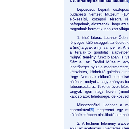
I.
A térkompozíció kialakulása
Lépcsősor, bejárati oszlopc
budapesti Nemzeti Múzeum (18
előkészítő, középső térsora ré
befogadnak, elosztanak, hogy azut
tárgyainak hermetikusan zárt világ
1. Első látásra Lechner Ödön 
lényeges különbséggel: az épület kö
a (mű)tárgyakra nyílva nyeri el. A 
a téralakító gondolat alapvető
mű
gyűjtemény
funkciójában is vá
Sámuel, az Erdélyi Múzeum egyk
lehetőséget nyújt a megismerésre,
kétszintes, körbefutó galériás elr
tárgy. Nemcsak előkerül elrejtetts
hálónak, melyet a hagyományos ter
fotósorozata az 1970-es évek kö
tárgyak igen nagy körén (mond
kapcsolatok lehetősége, de közvetl
Mindazonáltal Lechner a ma
csarnokával
[5]
megteremt egy műki
különféleképpen alakítható-oszthat
2. A lechneri lelemény alapv
épül: az acélvázas, üvegfedésű tér