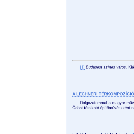
[1]
Budapest színes város.
Kiá
A LECHNERI TÉRKOMPOZÍCI
Dolgozatommal a magyar művés
Ödönt téralkotó építőművészként 