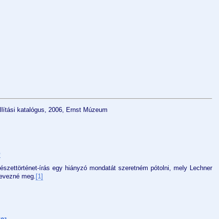
llítási katalógus, 2006, Ernst Múzeum
Ó
zettörténet-írás egy hiányzó mondatát szeretném pótolni, mely Lechner
nevezné meg.
[1]