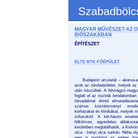
Szabadbölc
MAGYAR MŰVÉSZET AZ 
IDŐSZAKÁBAN
ÉPÍTÉSZET
ELTE BTK FŐÉPÜLET
Budapest arculatát – akarva-
azok az iskolaépületei, melyek a
után készültek. A felvirágzó magya
foglalt el az osztrák birodalomba
társadalmat érintő elmaradásain
számos közintézményt emelte
kórházakat és klinikákat, melyek m
stílusukról. A két-három emelet
félköríves, egyenletes ablaksor
kerületben megtalálhatók, a Kiskörú
utca - Irányi utca sarkán. Néha o
nem is gondolná az ember, hog