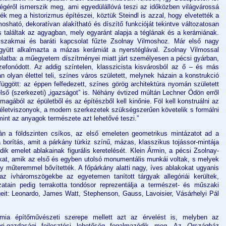
géről ismerszik meg, ami egyedülállóvá teszi az időközben világvárossá
ék meg a historizmus építészei, köztük Steindl is azzal, hogy elvetették a
mosható, dekoratívan alakítható és díszítő funkcióját tekintve változatosan
s találtak az agyagban, mely egyaránt alapja a téglának és a kerámiának.
s szakmai és baráti kapcsolat fűzte Zsolnay Vilmoshoz. Már első nagy
gyütt alkalmazta a mázas kerámiát a nyerstéglával. Zsolnay Vilmossal
latba: a műegyetem díszítményei miatt járt személyesen a pécsi gyárban,
fonódott. Az addig színtelen, klasszicista kisvárosból az ő – és más
olyan élettel teli, színes város született, melynek házain a konstrukció
üggött: az éppen felfedezett, színes görög architektúra nyomán született
első (szerkezeti) „igazságot” is. Néhány évtized múltán Lechner Ödön erről
agából az épületből és az építészből kell kinőnie. Föl kell konstruálni az
ri életviszonyok, a modern szerkezetek szükségszerűen követelik s formálni
mint az anyagok természete azt lehetővé teszi.”
n a földszinten csíkos, az első emeleten geometrikus mintázatot ad a
a borítás, amit a párkány türkiz színű, mázas, klasszikus tojássor-mintája
dik emelet ablakainak figurális keretelését. Klein Ármin, a pécsi Zsolnay-
kat, amik az első és egyben utolsó monumentális munkái voltak, s melyek
y műteremmel bővítették. A főpárkány alatti nagy, íves ablakokat ugyanis
s az ívháromszögekbe az egyetemen tanított tárgyak allegóriái kerültek,
atain pedig terrakotta tondósor reprezentálja a természet- és műszaki
it: Leonardo, James Watt, Stephenson, Gauss, Lavoisier, Vásárhelyi Pál
ia építőművészeti szerepe mellett azt az érvelést is, melyben az
ari-gazdasági fejlesztési lehetőség fogalmazódik meg. Az
Országház