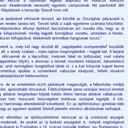
őben készült a hasonlóan régebbi alapítású és többször költözött
orvosi Akadémiá
nak nevezett) egyetem campusának hét pavilonból álló
őépületnek a tervezője Steindl Imre volt.
ai épületével elhíresült tervező, aki később az
Országház
pályázatát is
m rendes tanára lett. Terveit tehát a saját egyeteme számára készítette.
efejezésekor elhunyt építészt búcsúztatván azt mondta róla, hogy az új
e kifejezésének mindig legjobb formájához vezette, amelyben a festés,
észeti felfogásával, lélekemelő akkordban hangzanak össze.”
nkről is, mely két nagy részből áll: „nagyléptékű oszloprenddel” kezdődik
 áll, s amely szabad – mára sajnos megrongálódott – loggiát tart. A bejárat
v előcsarnok és a lépcsőház, melynek falait és boltozatait, íveit valaha
 napjainkban folyik), s ahonnan a termek mesterien kiképzett, fakeretelésű
var, amit nemrégiben üvegtetővel láttak el, s a kari könyvtár kapott benne
mmetrikus épülete a szintenként változóan kiképzett, felfelé növekvő
palotaépítészet felelevenítése.
tva, de az emeleteket osztó párkányok magasságát, a falburkolás módját
let, aprózottabb ritmusával. Földszintjének páros oszlopai hosszú emeleti
agy ablakok tengelyében feljebb kettős illetve hármas ablakok váltakoznak.
san futó, hosszanti helyiségeket öntöttvas oszlopok tagolják. A két,
z harmóniája ellentéteikből következik. Ez az építőművészi gondolat több
ogy az egyetem épületét Steindl jelentős művészi alkotásának tarthatjuk.
em ellenében az építészettörténet nemcsak az új szerkezeti anyagok
ja modernek, de azokét az új burkoló anyagokét is, melyek segítségével
akulhatott ki Európában a 19. század második felében, így Budapesten is.