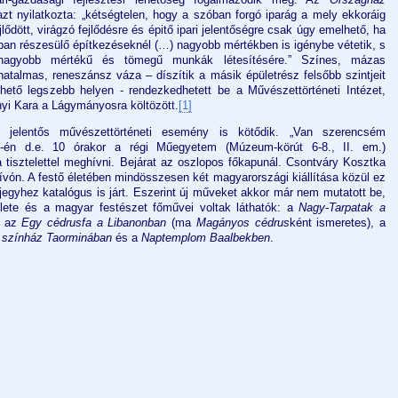
azt nyilatkozta: „kétségtelen, hogy a szóban forgó iparág a mely ekkoráig
jlődött, virágzó fejlődésre és épitő ipari jelentőségre csak úgy emelhető, ha
ban részesülő építkezéseknél (…) nagyobb mértékben is igénybe vétetik, s
, nagyobb mértékű és tömegű munkák létesítésére.” Színes, mázas
atalmas, reneszánsz váza – díszítik a másik épületrész felsőbb szintjeit
ehető legszebb helyen - rendezkedhetett be a Művészettörténeti Intézet,
i Kara a Lágymányosra költözött.
[1]
 jelentős művészettörténeti esemény is kötődik. „Van szerencsém
-én d.e. 10 órakor a régi Műegyetem (Múzeum-körút 6-8., II. em.)
 tisztelettel meghívni. Bejárat az oszlopos főkapunál. Csontváry Kosztka
ívón. A festő életében mindösszesen két magyarországi kiállítása közül ez
őjegyhez katalógus is járt. Eszerint új műveket akkor már nem mutatott be,
élete és a magyar festészet főművei voltak láthatók: a
Nagy-Tarpatak a
, az
Egy cédrusfa a Libanonban
(ma
Magányos cédrus
ként ismeretes), a
 színház Taorminában
és a
Naptemplom Baalbekben
.