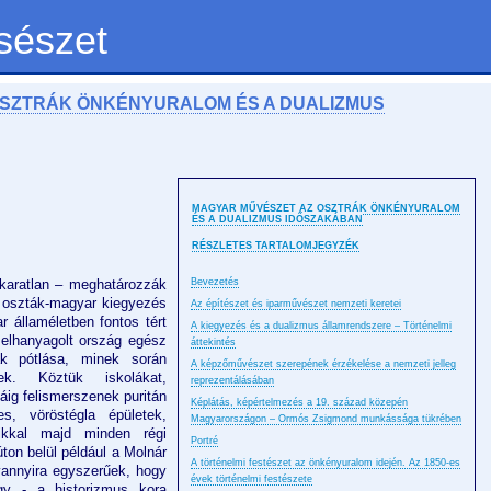
sészet
OSZTRÁK ÖNKÉNYURALOM ÉS A DUALIZMUS
MAGYAR MŰVÉSZET AZ OSZTRÁK ÖNKÉNYURALOM
ÉS A DUALIZMUS IDŐSZAKÁBAN
RÉSZLETES TARTALOMJEGYZÉK
akaratlan – meghatározzák
Bevezetés
z oszták-magyar kiegyezés
Az építészet és iparművészet nemzeti keretei
r államéletben fontos tért
A kiegyezés és a dualizmus államrendszere – Történelmi
n elhanyagolt ország egész
áttekintés
ak pótlása, minek során
A képzőművészet szerepének érzékelése a nemzeti jelleg
k. Köztük iskolákat,
reprezentálásában
áig felismerszenek puritán
Képlátás, képértelmezés a 19. század közepén
es, vöröstégla épületek,
Magyarországon – Ormós Zsigmond munkássága tükrében
aikkal majd minden régi
Portré
ton belül például a Molnár
A történelmi festészet az önkényuralom idején. Az 1850-es
lyannyira egyszerűek, hogy
évek történelmi festészete
y - a historizmus kora