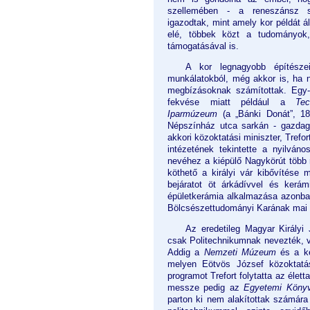
szellemében - a reneszánsz s
igazodtak, mint amely kor példát ál
elé, többek közt a tudományok, 
támogatásával is.
A kor legnagyobb építésze
munkálatokból, még akkor is, ha 
megbízásoknak számítottak. Egy-
fekvése miatt például a
Tec
Iparmúzeum
(a „Bánki Donát”, 18
Népszínház utca sarkán - gazdag
akkori közoktatási miniszter, Tref
intézetének tekintette a nyilván
nevéhez a kiépülő Nagykörút több 
köthető a királyi vár kibővítése
bejáratot öt árkádívvel és kerá
épületkerámia alkalmazása azonba
Bölcsészettudományi Karának mai f
Az eredetileg Magyar Király
csak Politechnikumnak nevezték, va
Addig a
Nemzeti Múzeum
és a ké
melyen Eötvös József közoktatási
programot Trefort folytatta az élet
messze pedig az
Egyetemi Könyv
parton ki nem alakítottak számára