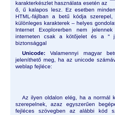
karakterkészlet használata esetén az
ő, ű kalapos lesz. Ez esetben minde
HTML-fájlban a betű kódja szerepel,
különleges karakterek – helyes gondolat
Internet Exoplorerben nem jelenne
interneten csak a kötőjelet és a " 
biztonsággal
Unicode:
Valamennyi
magyar bet
jeleníthető meg, ha az unicode számáv
weblap fejléce:
Az ilyen oldalon elég, ha a normál 
szerepelnek, azaz egyszerűen begép
fejléces szövegben az alábbi kód s