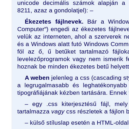
unicode decimális számok alapján a 
8211, azaz a gondolatjel): –
Ékezetes fájlnevek.
Bár a Windows
Computer") engedi az ékezetes fájlneve
velük az interneten, ahol a szerverek n
és a Windows alatt futó Windows Comm
föl az ő, ű betűket tartalmazó fájlo
levelezőprogramok vagy nem ismerik f
hoznak be minden ékezetes betű helyett
A weben
jelenleg a css (cascading sty
a legrugalmasabb és leghatékonyabb
tipográfiájának kézben tartására. Ennek
– egy .css kiterjesztésű fájl, mely
tartalmazza
vagy
css részletek a fájlon 
– külső stíluslap esetén a HTML-oldal