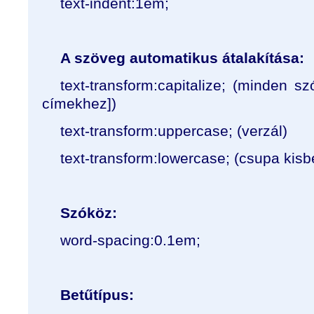
text-indent:1em;
A szöveg automatikus átalakítása:
text-transform:capitalize; (minden 
címekhez])
text-transform:uppercase; (verzál)
text-transform:lowercase; (csupa kisb
Szóköz:
word-spacing:0.1em;
Betűtípus: