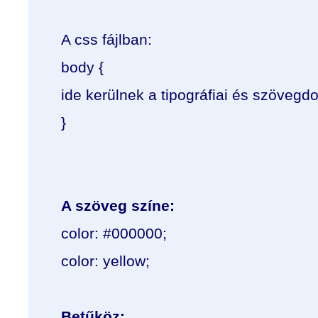
A css fájlban:
body {
ide kerülnek a tipográfiai és szövegd
}
A szöveg színe:
color: #000000;
color: yellow;
Betűköz: