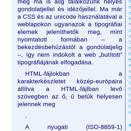
még ma is alig találkozunk helyes
N
A
gondolatjellel és idézőjellel. Ma már
J
a CSS és az unicode használatával a
N
weblapokon ugyanazok a tipográfiai
T
elemek jeleníthetők meg, mint
„
A
nyomtatott formában – a
T
bekezdésbehúzástól a gondolatjelig
In
–, így nem indokolt a web „butított”
D
B
tipográfiájának elfogadása.
A
A
HTML-fájlokban a
No
karakterkészletet közép-európaira
T
állítva a HTML-fájlban levő
F
szövegben az ő, ű betűk helyesen
A
S
jelennek meg
F
L
.
A nyugati (ISO-8859-1)
M