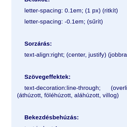
letter-spacing: 0.1em; (1 px) (ritkít)
letter-spacing: -0.1em; (sűrít)
Sorzárás:
text-align:right; (center, justify) (jobb
Szövegeffektek:
text-decoration:line-through; (ove
(áthúzott, föléhúzott, aláhúzott, villog)
Bekezdésbehúzás: