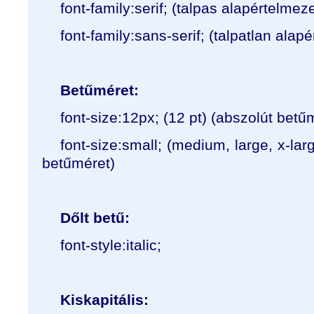
font-family:serif; (talpas alapértelmez
font-family:sans-serif; (talpatlan alap
Betűméret:
font-size:12px; (12 pt) (abszolút betű
font-size:small; (medium, large, x-lar
betűméret)
Dőlt betű:
font-style:italic;
Kiskapitális: