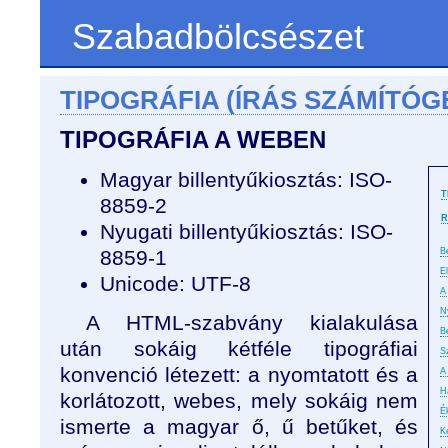
Szabadbölcsészet
TIPOGRÁFIA (ÍRÁS SZÁMÍTÓG
TIPOGRÁFIA A WEBEN
Magyar billentyűkiosztás: ISO-
T
8859-2
R
Nyugati billentyűkiosztás: ISO-
8859-1
B
E
Unicode: UTF-8
A 
N
A HTML-szabvány kialakulása
B
után sokáig kétféle tipográfiai
S
konvenció létezett: a nyomtatott és a
A
H
korlátozott, webes, mely sokáig nem
É
ismerte a magyar ő, ű betűket, és
K