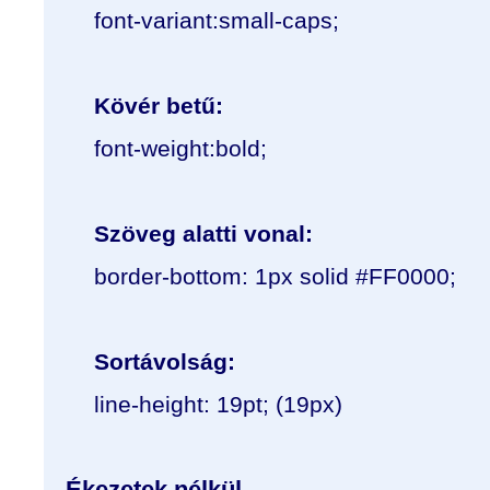
font-variant:small-caps;
Kövér betű:
font-weight:bold;
Szöveg alatti vonal:
border-bottom: 1px solid #FF0000;
Sortávolság:
line-height: 19pt; (19px)
Ékezetek nélkül