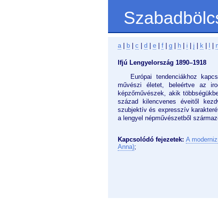
Szabadbölc
a
|
b
|
c
|
d
|
e
|
f
|
g
|
h
|
i
|
j
|
k
|
l
|
Ifjú Lengyelország 1890–1918
Európai tendenciákhoz kapcs
művészi életet, beleértve az i
képzőművészek, akik többségükbe
század kilencvenes éveitől kez
szubjektív és expresszív karakteré
a lengyel népművészetből származó
Kapcsolódó fejezetek:
A moderniz
Anna)
;