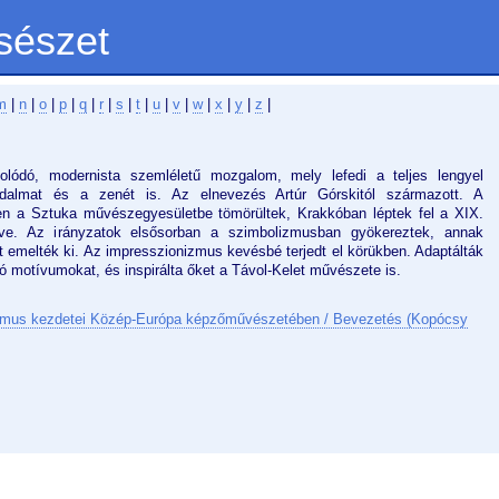
sészet
m
|
n
|
o
|
p
|
q
|
r
|
s
|
t
|
u
|
v
|
w
|
x
|
y
|
z
|
olódó, modernista szemléletű mozgalom, mely lefedi a teljes lengyel
rodalmat és a zenét is. Az elnevezés Artúr Górskitól származott. A
n a Sztuka művészegyesületbe tömörültek, Krakkóban léptek fel a XIX.
dve. Az irányzatok elsősorban a szimbolizmusban gyökereztek, annak
t emelték ki. Az impresszionizmus kevésbé terjedt el körükben. Adaptálták
 motívumokat, és inspirálta őket a Távol-Kelet művészete is.
mus kezdetei Közép-Európa képzőművészetében / Bevezetés (Kopócsy