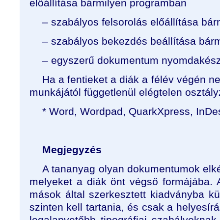
előállítása bármilyen programban
– szabályos felsorolás előállítása b
– szabályos bekezdés beállítása bár
– egyszerű dokumentum nyomdakész 
Ha a fentieket a diák a félév végén n
munkájától függetlenül elégtelen osztályz
* Word, Wordpad, QuarkXpress, InDes
Megjegyzés
A tananyag olyan dokumentumok elké
melyeket a diák önt végső formájába.
mások által szerkesztett kiadványba kü
szinten kell tartania, és csak a helyesírás
legalapvetőbb tipográfiai szabályoknak 