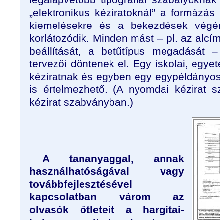
„elektronikus kéziratoknál” a formázás 
kiemelésekre és a bekezdések végén 
korlátozódik. Minden mást – pl. az alc
beállítását, a betűtípus megadását –
tervezői döntenek el. Egy iskolai, egyet
kéziratnak és egyben egy egypéldányo
is értelmezhető. (A nyomdai kézirat 
kézirat szabványban.)
A tananyaggal, annak
használhatóságával vagy
továbbfejlesztésével
kapcsolatban várom az
olvasók ötleteit a hargitai-