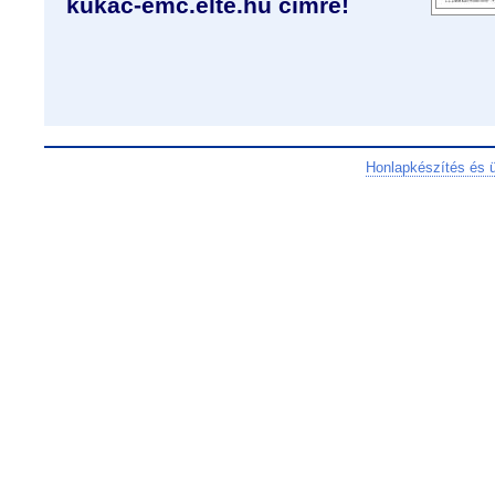
kukac-emc.elte.hu címre!
Honlapkészítés és 