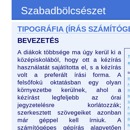
Szabadbölcsészet
TIPOGRÁFIA (ÍRÁS SZÁMÍTÓG
BEVEZETÉS
A diákok többsége ma úgy kerül ki a
T
középiskolából, hogy ott a kézírás
R
használatát sajátította el, s a kézírás
volt a preferált írási forma. A
B
E
felsőfokú oktatásban egy olyan
A 
környezetbe kerülnek, ahol a
N
kézírást legfeljebb az órai
B
S
jegyzetelésre korlátozzák;
A
szerkesztett szövegeiket azonban
H
már géppel kell írniuk. A
É
K
számítógépes gépírás alapvetően