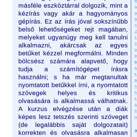
N
másféle eszköztárral dolgozik, mint a
A
kézírás vagy akár a hagyományos
J
gépírás. Ez az írás jóval sokszínűbb
N
T
belső lehetőségeket rejt magában,
„
melyeket ugyanúgy meg kell tanulni
A
alkalmazni, akárcsak az egyes
T
In
betűket kézzel megformálni. Minden
D
bölcsész számára alapvető, hogy
B
tudja a számítógépet írásra
A
A
használni; s ha már megtanultak
No
nyomtatott betűkkel írni, a nyomtatott
T
szövegek helyes és kritikus
F
olvasására is alkalmassá válhatnak.
A
S
A kurzus elvégzése után a diák
F
képes lesz tetszés szerinti szöveget
L
(de legalábbis saját dolgozatait)
korrekten és olvasásra alkalmasan
M