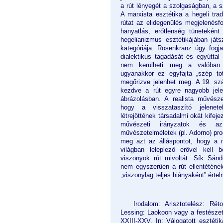
a rút lényegét a szolgaságban, a 
A marxista esztétika a hegeli tra
rútat az elidegenülés megjelenésf
hanyatlás, erőtlenség tüneteként
hegelianizmus esztétikájában játs
kategóriája. Rosenkranz úgy fogja
dialektikus tagadását és egyúttal
nem kerülheti meg a valóban l
ugyanakkor ez egyfajta „szép tot
megőrizve jelenhet meg. A 19. szá
kezdve a rút egyre nagyobb jel
ábrázolásban. A realista művésze
hogy a visszataszító jelenet
létrejöttének társadalmi okát kifej
művészeti irányzatok és a
művészetelméletek (pl. Adorno) p
meg azt az álláspontot, hogy a
világban leleplező erővel kell b
viszonyok rút mivoltát. Sík Sán
nem egyszerűen a rút ellentéténe
„viszonylag teljes hiányaként” értel
Irodalom: Arisztotelész: Rét
Lessing: Laokoon vagy a festészet 
XXIII-XXV. In: Válogatott esztétik