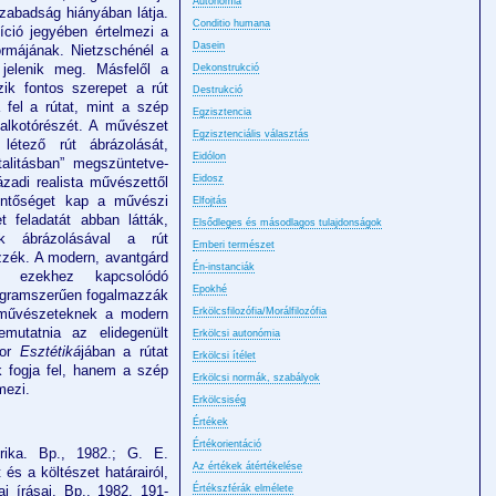
Autonómia
szabadság hiányában látja.
Conditio humana
díció jegyében értelmezi a
Dasein
ormájának. Nietzschénél a
 jelenik meg. Másfelől a
Dekonstrukció
zik fontos szerepet a rút
Destrukció
 fel a rútat, mint a szép
Egzisztencia
 alkotórészét. A művészet
Egzisztenciális választás
étező rút ábrázolását,
Eidólon
alitásban” megszüntetve-
Eidosz
zadi realista művészettől
entőséget kap a művészi
Elfojtás
t feladatát abban látták,
Elsődleges és másodlagos tulajdonságok
ek ábrázolásával a rút
Emberi természet
ezzék. A modern, avantgárd
Én-instanciák
z ezekhez kapcsolódó
Epokhé
rogramszerűen fogalmazzák
 művészeteknek a modern
Erkölcsfilozófia/Morálfilozófia
emutatnia az elidegenült
Erkölcsi autonómia
dor
Esztétiká
jában a rútat
Erkölcsi ítélet
k fogja fel, hanem a szép
Erkölcsi normák, szabályok
mezi.
Erkölcsiség
Értékek
Értékorientáció
orika. Bp., 1982.; G. E.
Az értékek átértékelése
és a költészet határairól,
ai írásai. Bp., 1982. 191-
Értékszférák elmélete