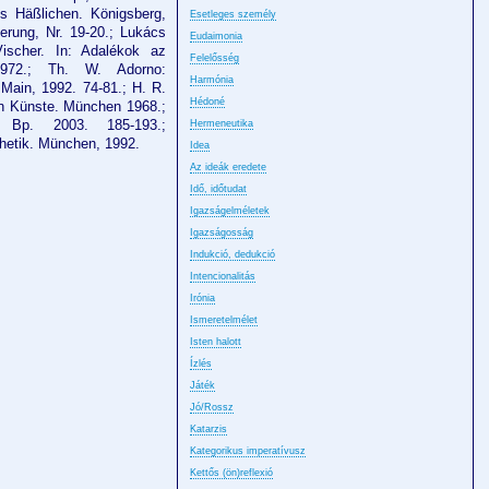
s Häßlichen. Königsberg,
Esetleges személy
rung, Nr. 19-20.; Lukács
Eudaimonia
ischer. In: Adalékok az
Felelősség
 1972.; Th. W. Adorno:
Harmónia
 Main, 1992. 74-81.; H. R.
Hédoné
en Künste. München 1968.;
a. Bp. 2003. 185-193.;
Hermeneutika
hetik. München, 1992.
Idea
Az ideák eredete
Idő, időtudat
Igazságelméletek
Igazságosság
Indukció, dedukció
Intencionalitás
Irónia
Ismeretelmélet
Isten halott
Ízlés
Játék
Jó/Rossz
Katarzis
Kategorikus imperatívusz
Kettős (ön)reflexió