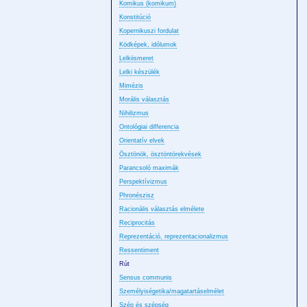
Komikus (komikum)
Konstitúció
Kopernikuszi fordulat
Ködképek, idólumok
Lelkiismeret
Lelki készülék
Mimézis
Morális választás
Nihilizmus
Ontológiai differencia
Orientatív elvek
Ösztönök, ösztöntörekvések
Parancsoló maximák
Perspektívizmus
Phronészisz
Racionális választás elmélete
Reciprocitás
Reprezentáció, reprezentacionalizmus
Ressentiment
Rút
Sensus communis
Személyiségetika/magatartáselmélet
Szép és szépség