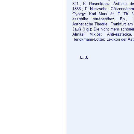
321.; K. Rosenkranz: Ästhetik de
1853.; F. Nietzsche: Götzendämme
György: Karl Marx és F. Th. V
esztétika történetéhez. Bp.,
Ästhetische Theorie. Frankfurt am
Jauß (Hg.): Die nicht mehr schön
Almási Miklós: Anti-esztétik
Henckmann-Lotter: Lexikon der Äst
L. J.