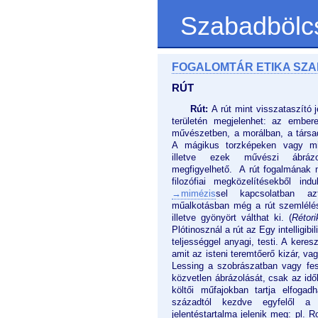
Szabadbölc
FOGALOMTÁR ETIKA SZ
RÚT
Rút:
A rút mint visszataszító
területén megjelenhet: az ember
művészetben, a morálban, a társada
A mágikus torzképeken vagy mito
illetve ezek művészi ábrázo
megfigyelhető. A rút fogalmának 
filozófiai megközelítésekből ind
→mimézis
sel kapcsolatban a
műalkotásban még a rút szemlélés
illetve gyönyört válthat ki. (
Rétori
Plótinosznál a rút az Egy intelligi
teljességgel anyagi, testi. A keresz
amit az isteni teremtőerő kizár, va
Lessing a szobrászatban vagy fest
közvetlen ábrázolását, csak az idő
költői műfajokban tartja elfogadh
századtól kezdve egyfelől a r
jelentéstartalma jelenik meg: pl. 