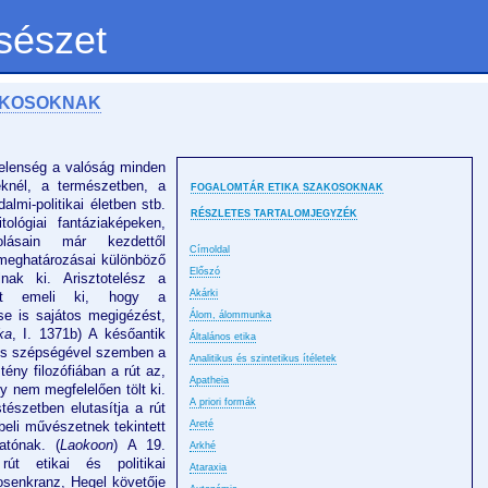
sészet
AKOSOKNAK
 jelenség a valóság minden
eknél, a természetben, a
FOGALOMTÁR ETIKA SZAKOSOKNAK
lmi-politikai életben stb.
RÉSZLETES TARTALOMJEGYZÉK
lógiai fantáziaképeken,
lásain már kezdettől
Címoldal
meghatározásai különböző
Előszó
ulnak ki. Arisztotelész a
Akárki
zt emeli ki, hogy a
e is sajátos megigézést,
Álom, álommunka
ka
, I. 1371b) A későantik
Általános etika
bilis szépségével szemben a
Analitikus és szintetikus ítéletek
tény filozófiában a rút az,
Apatheia
gy nem megfelelően tölt ki.
A priori formák
észetben elutasítja a rút
beli művészetnek tekintett
Areté
atónak. (
Laokoon
) A 19.
Arkhé
út etikai és politikai
Ataraxia
Rosenkranz, Hegel követője