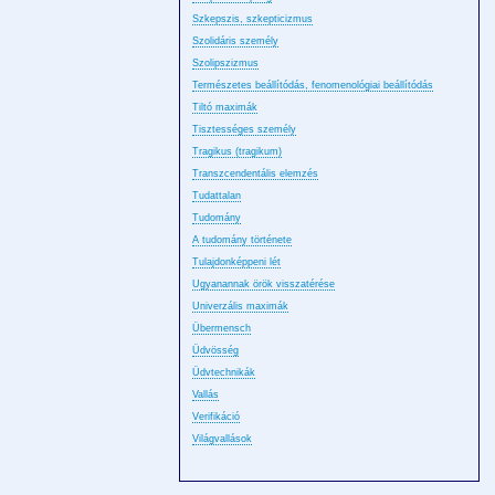
Szkepszis, szkepticizmus
Szolidáris személy
Szolipszizmus
Természetes beállítódás, fenomenológiai beállítódás
Tiltó maximák
Tisztességes személy
Tragikus (tragikum)
Transzcendentális elemzés
Tudattalan
Tudomány
A tudomány története
Tulajdonképpeni lét
Ugyanannak örök visszatérése
Univerzális maximák
Übermensch
Üdvösség
Üdvtechnikák
Vallás
Verifikáció
Világvallások