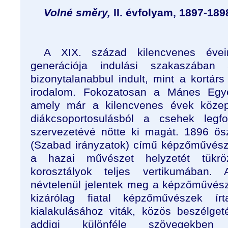
Volné směry,
II. évfolyam, 1897-189
A XIX. század kilencvenes éve
generációja indulási szakaszában
bizonytalanabbul indult, mint a kortárs 
irodalom. Fokozatosan a Mánes Egyes
amely már a kilencvenes évek köze
diákcsoportosulásból a csehek legf
szervezetévé nőtte ki magát. 1896 ős
(Szabad irányzatok) című képzőművészet
a hazai művészet helyzetét tükr
korosztályok teljes vertikumában.
névtelenül jelentek meg a képzőművés
kizárólag fiatal képzőművészek ír
kialakulásához viták, közös beszélgeté
addigi különféle szövegekben 