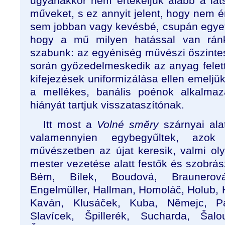
ugyanakkor nem értékeljük alább a láts
műveket, s ez annyit jelent, hogy nem 
sem jobban vagy kevésbé, csupán egyetl
hogy a mű milyen hatással van ránk:
szabunk: az egyéniség művészi őszintes
során győzedelmeskedik az anyag felet
kifejezések uniformizálása ellen emeljük
a mellékes, banális poénok alkalmaz
hiányát tartjuk visszataszítónak.
Itt most a
Volné smĕry
szárnyai ala
valamennyien egybegyűltek, azok 
művészetben az újat keresik, valmi oly
mester vezetése alatt festők és szobrász
Bém, Bílek, Boudová, Braunerov
Engelmüller, Hallman, Homoláč, Holub, 
Kaván, Klusáček, Kuba, Nĕmejc, Pan
Slavícek, Špillerék, Sucharda, Šal