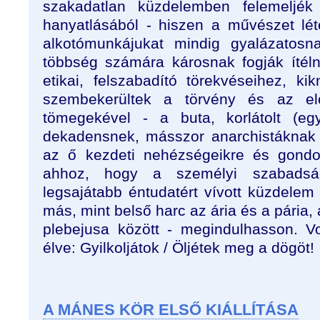
szakadatlan küzdelemben felemeljék
hanyatlásából - hiszen a művészet lé
alkotómunkájukat mindig gyalázatosn
többség számára károsnak fogják ítéln
etikai, felszabadító törekvéseihez, ki
szembekerültek a törvény és az elő
tömegekével - a buta, korlátolt (e
dekadensnek, másszor anarchistáknak 
az ő kezdeti nehézségeikre és gond
ahhoz, hogy a személyi szabadsá
legsajátabb éntudatért vívott küzdele
más, mint belső harc az ária és a pária, 
plebejusa között - megindulhasson. Vol
élve: Gyilkoljátok / Öljétek meg a dögöt!
A MÁNES KÖR ELSŐ KIÁLLÍTÁSA