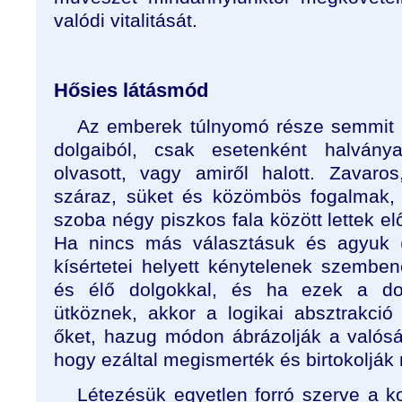
valódi vitalitását.
Hősies látásmód
Az emberek túlnyomó része semmit s
dolgaiból, csak esetenként halvány
olvasott, vagy amiről halott. Zavaro
száraz, süket és közömbös fogalmak, 
szoba négy piszkos fala között lettek el
Ha nincs más választásuk és agyuk (
kísértetei helyett kénytelenek szemben
és élő dolgokkal, és ha ezek a dol
ütköznek, akkor a logikai absztrakció
őket, hazug módon ábrázolják a valósá
hogy ezáltal megismerték és birtokolják 
Létezésük egyetlen forró szerve a k