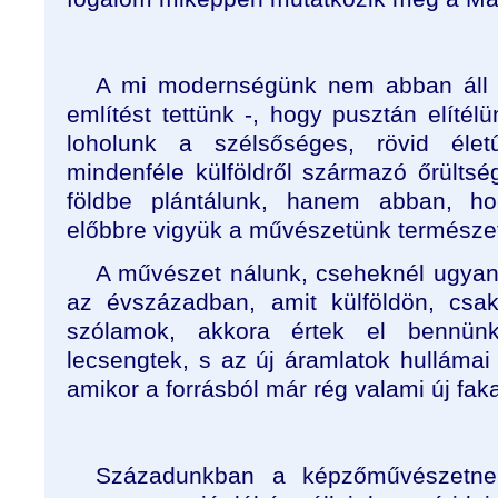
A mi modernségünk nem abban áll -
említést tettünk -, hogy pusztán elítél
loholunk a szélsőséges, rövid éle
mindenféle külföldről származó őrülts
földbe plántálunk, hanem abban, h
előbbre vigyük a művészetünk természet
A művészet nálunk, cseheknél ugyana
az évszázadban, amit külföldön, cs
szólamok, akkora értek el bennün
lecsengtek, s az új áramlatok hullámai a
amikor a forrásból már rég valami új faka
Századunkban a képzőművészetne