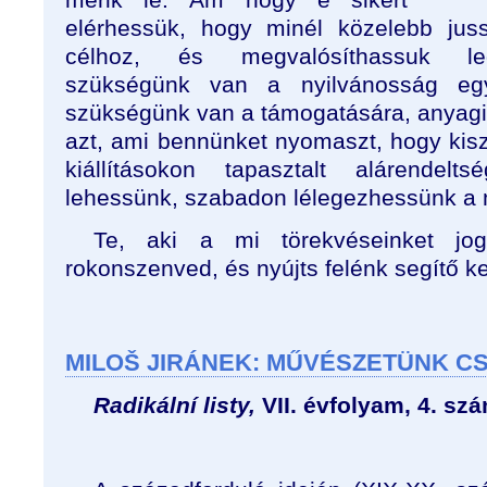
elérhessük, hogy minél közelebb jus
célhoz, és megvalósíthassuk leg
szükségünk van a nyilvánosság egy
szükségünk van a támogatására, anyagi
azt, ami bennünket nyomaszt, hogy kisz
kiállításokon tapasztalt alárendel
lehessünk, szabadon lélegezhessünk a m
Te, aki a mi törekvéseinket jog
rokonszenved, és nyújts felénk segítő ke
MILOŠ JIRÁNEK: MŰVÉSZETÜNK C
Radikální listy,
VII. évfolyam, 4. szá