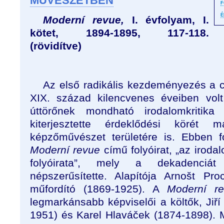
MŰVÉSZETBEN
F
É
Moderní revue,
I. évfolyam, I.
kötet, 1894-1895, 117-118.
(rövidítve)
Az első radikális kezdeményezés a
XIX. század kilencvenes éveiben volt
úttörőnek mondható irodalomkritika
kiterjesztette érdeklődési körét 
képzőművészet területére is. Ebben f
Moderní revue
című folyóirat, „az iroda
folyóirata”, mely a dekadenciá
népszerűsítette. Alapítója Arnošt Pro
műfordító (1869-1925). A
Moderní r
legmarkánsabb képviselői a költők, Jiř
1951) és Karel Hlaváček (1874-1898).