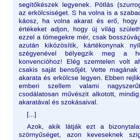
segítőkészek legyenek. Pótlás (szurrog
az erkölcsiséget. S ha volna is a szaba
káosz, ha volna akarat és erő, hogy
értékeket adjon, hogy új világ szüle
ezzel a tömegekre mér, csak bosszúvág
azután kiközösítik, kártékonynak ny
szégyenével bélyegzik meg a ho
konvencióhoz! Elég szemtelen volt ah
csakis saját bensőjét. Vette magának
akarata és erkölcse legyen. Ebben rejl
emberi szellem valami nagyszerűt
csodálatosan művészit alkotott, mind
akaratával és szokásaival.
[...]
Azok, akik látják ezt a bizonytala
szörnyűséget, azon keveseknek szi