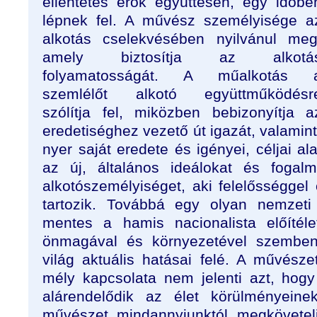
ellentétes erők együttesen, egy időbe
lépnek fel. A művész személyisége a
alkotás cselekvésében nyilvánul meg
amely biztosítja az alkotá
folyamatosságát. A műalkotás 
szemlélőt alkotó együttműködésr
szólítja fel, miközben bebizonyítja a
eredetiséghez vezető út igazát, valamint
nyer saját eredete és igényei, céljai a
az új, általános ideálokat és fogal
alkotószemélyiséget, aki felelősséggel
tartozik. Továbbá egy olyan nemzeti 
mentes a hamis nacionalista előítéle
önmagával és környezetével szemben,
világ aktuális hatásai felé. A művész
mély kapcsolata nem jelenti azt, hog
alárendelődik az élet körülményeine
művészet mindannyiunktól megkövete