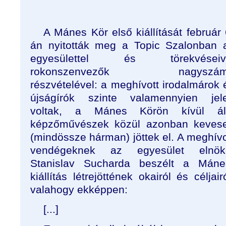
A Mánes Kör első kiállítását február 
án nyitották meg a Topic Szalonban 
egyesülettel és törekvéseiv
rokonszenvezők nagyszá
részvételével: a meghívott irodalmárok 
újságírók szinte valamennyien jel
voltak, a Mánes Körön kívül ál
képzőművészek közül azonban keves
(mindössze hárman) jöttek el. A meghívo
vendégeknek az egyesület elnök
Stanislav Sucharda beszélt a Máne
kiállítás létrejöttének okairól és céljairó
valahogy ekképpen:
[...]