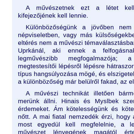
A művészetnek ezt a létet kell 
kifejezőjének kell lennie.
Különbözőségünk a jövőben nem
népviseletben, vagy más külsőségekbe
eltérés nem a művészi témaválasztásba
Uprkánál, aki ennek a felfogás
legművészibb megfogalmazója; a
megtestesítői lépésről lépésre hátraszor
típus hangsúlyozása mögé, és elszigetel
a különbözőség már belülről fakad, az elt
A művészi technikát illetően bárm
merünk állni. Hinais és Myslbek sze
érdemeket. Ám kötelességünk és kötel
nőtt. A mai fiatal nemzedék érzi, hogy
most egyedül kell megfelelnie, a 
művészet lényegének magától érte