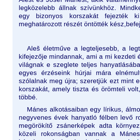
legközelebb állnak szívünkhöz. Mindk
egy bizonyos korszakát fejezték 
meghatározott részét öntötték kész,befe
Aleš életműve a legteljesebb, a leg
kifejezője mindannak, ami a mi kezdeti 
világnak e szeglete teljes hanyatlásáb
egyes érzéseink húrjai mára elnémul
szólalnak meg újra; szeretjük ezt mint e
korszakát, amely tiszta és örömteli vol
többé.
Mánes alkotásaiban egy lírikus, álmo
negyvenes évek hanyatló félben levő ro
megörökítő zsánerképek adta környez
közeli rokonságban vannak a Máne