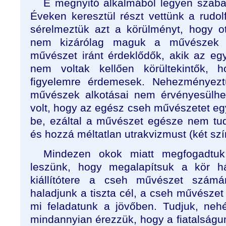
E megnyitó alkalmából legyen szab
Éveken keresztül részt vettünk a rudolf
sérelmeztük azt a körülményt, hogy o
nem kizárólag maguk a művészek d
művészet iránt érdeklődők, akik az e
nem voltak kellően körültekintők,
figyelemre érdemesek. Nehezményez
művészek alkotásai nem érvényesülhe
volt, hogy az egész cseh művészetet e
be, ezáltal a művészet egésze nem tu
és hozzá méltatlan utrakvizmust (két szín
Mindezen okok miatt megfogadtuk
leszünk, hogy megalapítsuk a kör h
kiállítótere a cseh művészet szám
haladjunk a tiszta cél, a cseh művészet 
mi feladatunk a jövőben. Tudjuk, nehéz
mindannyian érezzük, hogy a fiatalságun