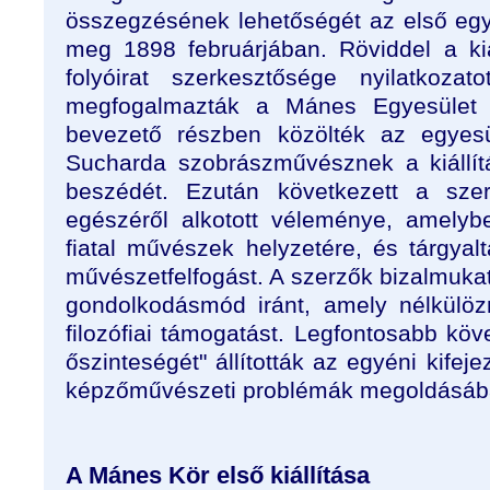
összegzésének lehetőségét az első egyes
meg 1898 februárjában. Röviddel a ki
folyóirat szerkesztősége nyilatkoza
megfogalmazták a Mánes Egyesület 
bevezető részben közölték az egyesü
Sucharda szobrászművésznek a kiállít
beszédét. Ezután következett a szer
egészéről alkotott véleménye, amelyb
fiatal művészek helyzetére, és tárgya
művészetfelfogást. A szerzők bizalmukat f
gondolkodásmód iránt, amely nélkülöz
filozófiai támogatást. Legfontosabb kö
őszinteségét" állították az egyéni kif
képzőművészeti problémák megoldásáb
A Mánes Kör első kiállítása