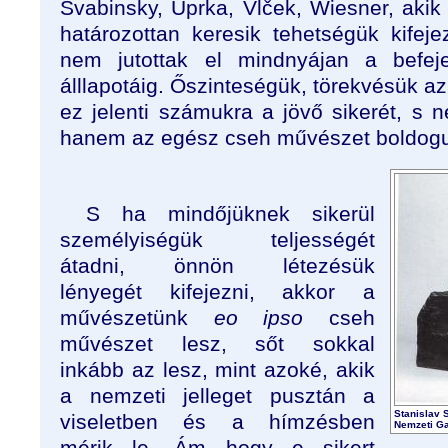
Švabinsky, Uprka, Vlček, Wiesner, akik
határozottan keresik tehetségük kifeje
nem jutottak el mindnyájan a befeje
álllapotáig. Őszinteségük, törekvésük az
ez jelenti számukra a jövő sikerét, s ne
hanem az egész cseh művészet boldogu
S ha mindőjüknek sikerül
személyiségük teljességét
átadni, önnön létezésük
lényegét kifejezni, akkor a
művészetünk
eo ipso
cseh
művészet lesz, sőt sokkal
inkább az lesz, mint azoké, akik
a nemzeti jelleget pusztán a
Stanislav
viseletben és a hímzésben
Nemzeti Ga
mérik le. Ám hogy e sikert