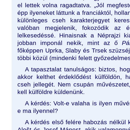
el lettek volna ragadtatva. „Jól megfest
épp ilyeneket láttunk a franciáktól, hollan
különleges cseh karakterjegyet kere
valóban megjelenik, fokozódik az é
lelkesedéssé. Hinaisnak a Néprajzi kiál
jobban imponál nekik, mint az ő
Pá
főképpen Uprka, Slaby és Trsek szüzséj
többi közül (mindenki felett győzedelme
A tapasztalat tanulságos: biztos, h
akkor kelthet érdeklődést külföldön, h
cseh jellegét. Nem csupán művészete
kell külföldre küldenünk.
A kérdés: Volt-e valaha is ilyen műv
e ma ilyennel?
A kérdés első felére habozás nélkül k
Alešt és Josef Mánest, akik valamenn