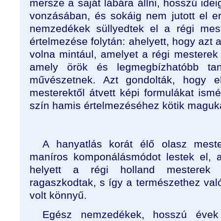
mersze a saját lábára állni, hosszú ide
vonzásában, és sokáig nem jutott el er
nemzedékek süllyedtek el a régi mes
értelmezése folytán: ahelyett, hogy azt a 
volna mintául, amelyet a régi mesterek 
amely örök és legmegbízhatóbb tan
művészetnek. Azt gondolták, hogy el
mesterektől átvett képi formulákat ismé
szín hamis értelmezéséhez kötik maguk
A hanyatlás korát élő olasz meste
maníros komponálásmódot lestek el, a
helyett a régi holland mesterek g
ragaszkodtak, s így a természethez val
volt könnyű.
Egész nemzedékek, hosszú évek