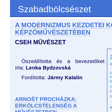
Szabadbölcsészet
A MODERNIZMUS KEZDETEI 
KÉPZŐMŰVÉSZETÉBEN
CSEH MŰVÉSZET
A
K
Öszeállította és a bevezetőket
R
írta:
Lenka Bydzovská
(
Fordította:
Jármy Katalin
s
B
L
C
M
ARNOŠT PROCHÁZKA:
ERKÖLCSTELENSÉG A
M