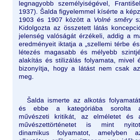
legnagyobb személyiségével, Františ
1937). Šalda figyelemmel kísérte a kép
1903 és 1907 között a
Volné směry
sz
Kidolgozta az összetett látás koncepci
jelenség valóságát érzékeli, addig a m
eredményeit iktatja a „szellemi térbe és
létezés magasabb és mélyebb szintjé
alakítás és stilizálás folyamata, mivel
bizonyítja, hogy a látást nem csak az
meg.
Šalda ismerte az alkotás folyamatát
és ebbe a kategóriába sorolta 
művészeti kritikát, az elméletet és 
művészettörténetet is mint nyitot
dinamikus folyamatot, amelyben a