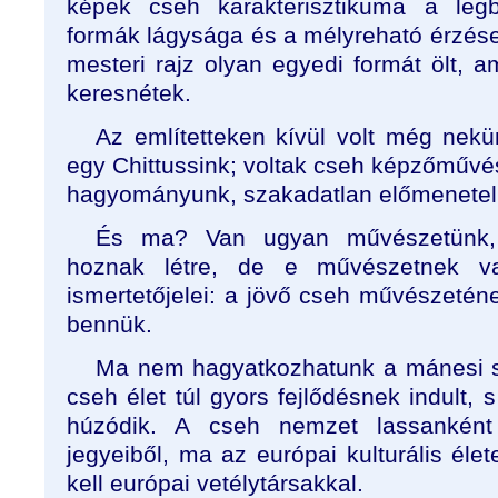
képek cseh karakterisztikuma a le
formák lágysága és a mélyreható érzések
mesteri rajz olyan egyedi formát ölt, 
keresnétek.
Az említetteken kívül volt még nek
egy Chittussink; voltak cseh képzőművés
hagyományunk, szakadatlan előmenetel
És ma? Van ugyan művészetünk,
hoznak létre, de e művészetnek v
ismertetőjelei: a jövő cseh művészetén
bennük.
Ma nem hagyatkozhatunk a mánesi se
cseh élet túl gyors fejlődésnek indult, 
húzódik. A cseh nemzet lassanként
jegyeiből, ma az európai kulturális élet
kell európai vetélytársakkal.