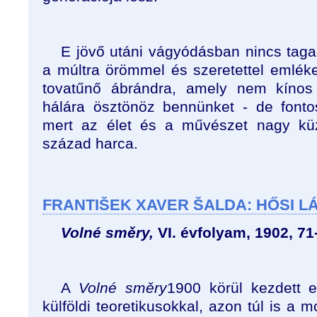
E jövő utáni vágyódásban nincs taga
a múltra örömmel és szeretettel emlék
tovatűnő ábrándra, amely nem kínos
hálára ösztönöz bennünket - de fonto
mert az élet és a művészet nagy kü
század harca.
FRANTIŠEK XAVER ŠALDA: HŐSI 
Volné směry,
VI. évfolyam, 1902, 71
A
Volné směry
1900 körül kezdett 
külföldi teoretikusokkal, azon túl is a 