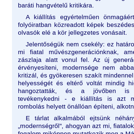
baráti hangvételű kritikára.
A kiállítás egyértelműen önmagáé
folyóiratban közreadott képek beszédes
olvasók elé a kör jellegzetes vonásait.
Jelentőségük nem csekély: ez határo
mi fiatal művészgenerációnknak, a
zászlaja alatt vonul fel. Az új gener
érvényesíteni, modernsége nem abba
kritizál, és gyökeresen szakít mindennel
helyességét és eltérő voltát mindig h
hangoztatták, és a jövőben is
tevékenykedni - e kiállítás is azt 
rombolás helyett önállóan építeni, alkotn
E tárlat alkalmából ejtsünk néhán
„modernségről", ahogyan azt mi, fiatalok 
fogalom miképpen mutatkozik meg a Mán