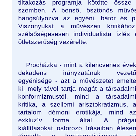
tiltakozás programja kötötte össze
szemben. A benső, ösztönös művésze
hangsúlyozva az egyéni, bátor és pr
Viszonyukat a művészeti kritikáho
szélsőségesesen individualista ízlés
ötletszerűség vezérelte.
Procházka - mint a kilencvenes éve
dekadens irányzatának vezet
egyénisége - azt a művészetet emelt
ki, mely távol tartja magát a társadalm
konformizmustól, mind a társadalm
kritika, a szellemi arisztokratizmus, 
tartalom démoni erotikája, mind a
exkluzív forma által. A prága
kiállításokat ostorozó írásaiban élese
támadta a konzervativizmust, a