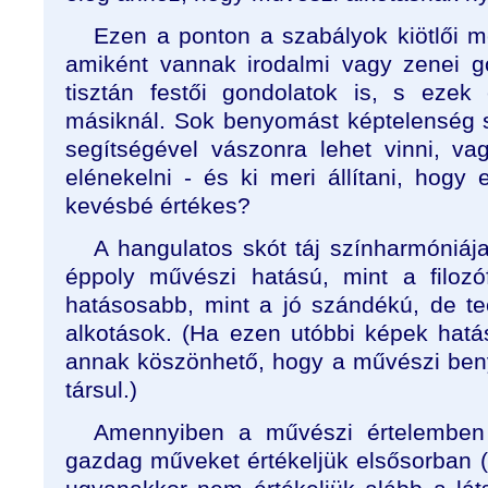
Ezen a ponton a szabályok kiötlői m
amiként vannak irodalmi vagy zenei g
tisztán festői gondolatok is, s eze
másiknál. Sok benyomást képtelenség 
segítségével vászonra lehet vinni, va
elénekelni - és ki meri állítani, hogy
kevésbé értékes?
A hangulatos skót táj színharmóniáj
éppoly művészi hatású, mint a filozó
hatásosabb, mint a jó szándékú, de tec
alkotások. (Ha ezen utóbbi képek hatás
annak köszönhető, hogy a művészi ben
társul.)
Amennyiben a művészi értelemben
gazdag műveket értékeljük elsősorban (