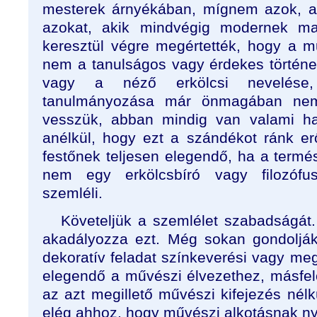
mesterek árnyékában, mígnem azok, ak
azokat, akik mindvégig modernek ma
keresztül végre megértették, hogy a m
nem a tanulságos vagy érdekes történe
vagy a néző erkölcsi nevelése
tanulmányozása már önmagában nem
vesszük, abban mindig van valami hat
anélkül, hogy ezt a szándékot ránk erő
festőnek teljesen elegendő, ha a termé
nem egy erkölcsbíró vagy filozófu
szemléli.
Követeljük a szemlélet szabadságát.
akadályozza ezt. Még sokan gondoljá
dekoratív feladat színkeverési vagy me
elegendő a művészi élvezethez, másfelő
az azt megillető művészi kifejezés nélkü
elég ahhoz, hogy művészi alkotásnak nyi