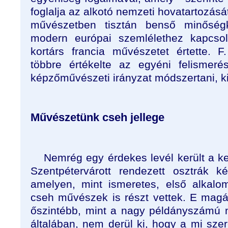
foglalja az alkotó nemzeti hovatartozásá
művészetben tisztán benső minőség
modern európai szemlélethez kapcsol
kortárs francia művészetet értette. 
többre értékelte az egyéni felismeré
képzőművészeti irányzat módszertani, kif
Művészetünk cseh jellege
Nemrég egy érdekes levél került a 
Szentpétervárott rendezett osztrák kép
amelyen, mint ismeretes, első alkalom
cseh művészek is részt vettek. E magá
őszintébb, mint a nagy példányszámú na
általában, nem derül ki, hogy a mi sze