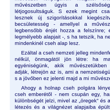
művészetben úgyis a szélsőség
létjogosultságuk. S ezek megint cs
lesznek új szigorításokkal kiegés
becsületesség - amellyel a művés
legbensőbb énjét hozza a felszínre; 
legmélyebb alapjait -, s ha tetszik, ha
mindenkinél cseh alap lesz.
Ezáltal a cseh nemzeti jelleg minden
nélkül, önmagától jön létre: ha m
egyéniségünk, akik művészetükben 
adják, létrejön az is, ami a nemzetisé
s a jövőben ez jelenti majd a mi művész
Ahogy a holnap cseh polgára lénye
cseh emberétől - nem csupán egy, ha
különbségét jelzi, mivel az „öregek” és a 
létezés és a világnézet alapjaiba épül