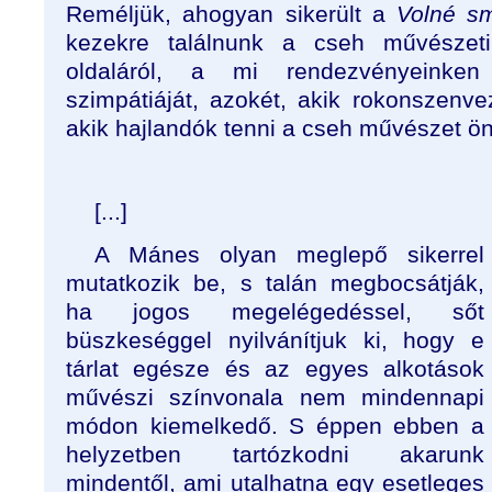
Reméljük, ahogyan sikerült a
Volné s
kezekre találnunk a cseh művészeti
oldaláról, a mi rendezvényeinke
szimpátiáját, azokét, akik rokonszenv
akik hajlandók tenni a cseh művészet ön
[...]
A Mánes olyan meglepő sikerrel
mutatkozik be, s talán megbocsátják,
ha jogos megelégedéssel, sőt
büszkeséggel nyilvánítjuk ki, hogy e
tárlat egésze és az egyes alkotások
művészi színvonala nem mindennapi
módon kiemelkedő. S éppen ebben a
helyzetben tartózkodni akarunk
mindentől, ami utalhatna egy esetleges