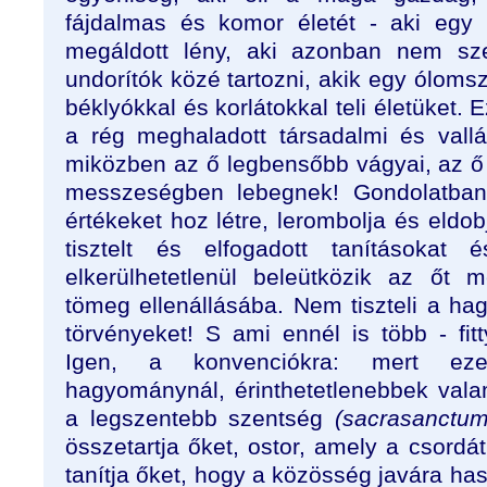
fájdalmas és komor életét - aki egy 
megáldott lény, aki azonban nem sze
undorítók közé tartozni, akik egy ólomsz
béklyókkal és korlátokkal teli életüket.
a rég meghaladott társadalmi és vallás
miközben az ő legbensőbb vágyai, az ő „í
messzeségben lebegnek! Gondolatban e
értékeket hoz létre, lerombolja és eldob
tisztelt és elfogadott tanításokat 
elkerülhetetlenül beleütközik az őt m
tömeg ellenállásába. Nem tiszteli a ha
törvényeket! S ami ennél is több - fit
Igen, a konvenciókra: mert ez
hagyománynál, érinthetetlenebbek val
a legszentebb szentség
(sacrasanctum
összetartja őket, ostor, amely a csordát
tanítja őket, hogy a közösség javára h