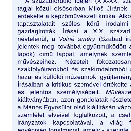
A századforduló idején (XIX-XX. s
tagjai közül elsősorban Miloš Jiránek
érdekelte a képzőművészeti kritika. Alk
tapasztalatait széles körű irodalmi
gazdagították. Írásai a XIX. száza
névtelenül, a
Volné směry
(Szabad ir
jelentek meg, továbbá együttműködött
lapok) című lappal, amelynek szemlé
művészeihez. Nézeteit fokozatosa
szakfolyóiratokból és szakirodalomból
hazai és külföldi múzeumok, gyűjteménye
Írásaiban a kritikus szemével értékelte
és jelentős személyiségeit.
Művésze
kiáltványában, azon gondolatait részle
a Mánes Egyesület első kiállításán vázo
szemlélet elveivel foglalkozott, a cs
irányzatok kapcsolatával, a világ f
egyéniség fogalmával, amely - szerint