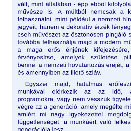
vált, mint általában - épp ebből kifolyó
művésze is. A múltból nemcsak a kü
felhasználni, mint például a nemzeti h
jegyeit, hanem e dekoratív érzék lénye
cseh művészet az ösztönösen pingáló sz
továbbá felhasználja majd a modern m
a maga erős énjének kifejezésére
érvényesítse, amelyek születése pil
benne, a nemzeti hovatartozás erejét, a 
és amennyiben az illető szláv.
Egyszer majd, hatalmas erőfeszí
munkával elérkezik az az idő, 
programokra, vagy nem vesszük figyele
végre az a generáció, amely megélte mi
amiért mi nagy igyekezettel megdolg
függetlenséget, a munkáért való lelke
generációja lesz.