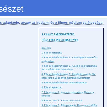
sészet
mes adaptáció, avagy az irodalmi és a filmes médium sajátosságai
A FILM ÉS TÁRSMŰVÉSZETEI
RÉSZLETES TARTALOMJEGYZÉK
Bevezető
1. Film és fotográfia
2. Film és képzőművészet 1.: A barlangfestményektől a
multimédiáig
3. Film és képzőművészet 2.: A német expresszionista
film a művészetek keresztútján
4. Film és képzőművészet 3.: Képzőművészet és film
kapcsolata a 20-as évek avantgárd irányzataiban
5. Film és képzőművészet: Peter Greenaway
6. Film és építészet
7. Film és zene 1.: A zenei szerkesztés a filmben, a
filmzene
8. Film és zene 2.: A klasszikus musical
9. Film és zene 3.: Könnyűzene és film – a musicaltől a