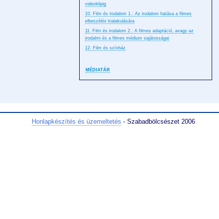
videoklipig
10. Film és irodalom 1.: Az irodalom hatása a filmes
elbeszélés kialakulására
11. Film és irodalom 2.: A filmes adaptáció, avagy az
irodalmi és a filmes médium sajátosságai
12. Film és színház
MÉDIATÁR
Honlapkészítés és üzemeltetés
- Szabadbölcsészet 2006