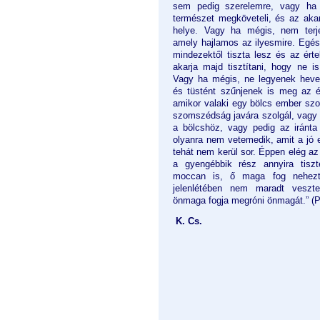
sem pedig szerelemre, vagy ha
természet megköveteli, és az akar
helye. Vagy ha mégis, nem ter­j
amely hajlamos az ilyesmire. Egé
mindezektől tiszta lesz és az ért
akarja majd tisztí­tani, hogy ne 
Vagy ha mégis, ne legyenek hev
és tüstént szűn­jenek is meg az é
amikor valaki egy bölcs ember sz
szomszédság javára szolgál, vagy 
a bölcs­höz, vagy pedig az iránta
olyanra nem vetemedik, amit a jó 
tehát nem kerül sor. Éppen elég az 
a gyengébbik rész annyira tisz
moccan is, ő maga fog nehezte
jelenlétében nem maradt veszt
önmaga fogja megróni önmagát.” (
P
K. Cs.