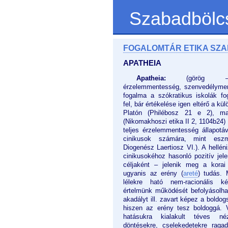
Szabadbölc
FOGALOMTÁR ETIKA SZ
APATHEIA
Apatheia:
(görög –
érzelemmentesség, szenvedélymen
fogalma a szókratikus iskolák f
fel, bár értékelése igen eltérő a k
Platón (Philébosz 21 e 2), ma
(Nikomakhoszi etika II 2, 1104b24) i
teljes érzelemmentesség állapotá
cinikusok számára, mint esz
Diogenész Laertiosz VI.). A hellén
cinikusokéhoz hasonló pozitív jel
céljaként – jelenik meg a korai 
ugyanis az erény (
areté
) tudás. 
lélekre ható nem-racionális k
értelmünk működését befolyásolha
akadályt ill. zavart képez a boldog
hiszen az erény tesz boldoggá. 
hatásukra kialakult téves néz
döntésekre, cselekedetekre ragad