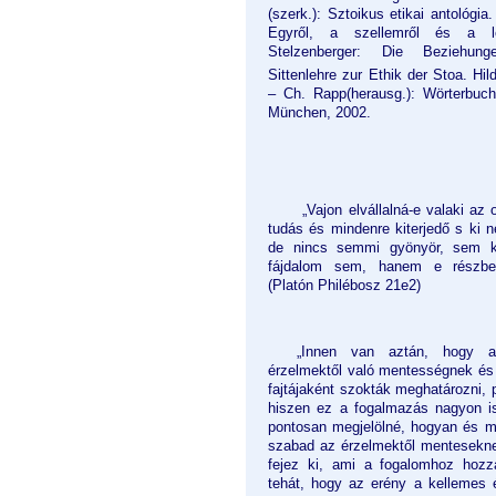
(szerk.): Sztoikus etikai antológia
Egyről, a szellemről és a lé
Stelzenberger: Die Beziehunge
Sittenlehre zur Ethik der Stoa. Hi
– Ch. Rapp(herausg.): Wörterbuch
München, 2002.
„Vajon elvállalná-e valaki az
tudás és mindenre kiterjedő s ki
de nincs semmi gyönyör, sem k
fájdalom sem, hanem e részben
(Platón Philébosz 21e2)
„Innen van aztán, hogy 
érzelmektől való mentességnek és
fajtájaként szokták meghatározni,
hiszen ez a fogalmazás nagyon is 
pontosan megjelölné, hogyan és mi
szabad az érzelmektől mentesekn
fejez ki, ami a fogalomhoz hozzá
tehát, hogy az erény a kellemes é