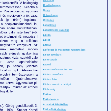
Autonómia
rt kerülendők. A boldogság
Conditio humana
rzelemmentesség. Később a
Dasein
sen Poszeidóniosz nyomán
l és megjelenik a jó, azaz
Dekonstrukció
mek (pl. öröm) fogalma.
Destrukció
 a neoplatonikusoknál is,
Egzisztencia
an eltérő kontextusban.
Egzisztenciális választás
nlóvá válni istenhez” (vö.
Eidólon
tot értelmezi (Enneadész I
Eidosz
böztet meg: a politikus
megtisztító erényeket. Az
Elfojtás
elmek megfelelő módon
Elsődleges és másodlagos tulajdonságok
asabb erények gyakorlása
Emberi természet
zelmet kizár, ezektől való
Én-instanciák
nt, azaz apatheiaként
Epokhé
jén, jó néhány jelentős
ogalom (pl. Alexandriai
Erkölcsfilozófia/Morálfilozófia
ergely) természetesen a
Erkölcsi autonómia
lően újraértelmezve,
Erkölcsi ítélet
hoz kötve. Ugyanakkor pl.
Erkölcsi normák, szabályok
tasítják, miután az emberi
Erkölcsiség
fogják fel.
Értékek
Értékorientáció
Az értékek átértékelése
rk.): Görög gondolkodók 3.
Bp., 1994.; Steiger Kornél
Értékszférák elmélete