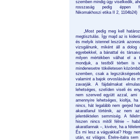
szemben mindig úgy viselkedik, aho
rosszaság pedig éppen fordí
Nikomakhoszi etika II 2, 1104b24)
„Most pedig meg kell határoz
megtisztulás. Így majd az is kiderü
és melyik istennel leszünk azono
vizsgálnunk, miként áll a dolog 
egyebekkel, a bánattal és társaiv
milyen mértékben válhat el a t
mondjuk, a testből térben is 
mindenesetre tökéletesen kö­zömbö
szemben, csak a leg­szükségesebb
valamint a bajok orvoslásával és 
zavarják. A fájdalmakat elmul
lehetséges, szelíden viseli és eny
nem szen­ved együtt azzal, ami s
amen­nyire lehetséges, kioltja, h
nincs, hát legalább nem gerjed ha
akaratlanul történik, az nem 
jelentéktelen semmiség. A félelm
hiszen nincs mitől félnie – hab
akaratlannak –, kivéve, ha a félele
És mi lesz a vágyakkal? Hogy ne
után, ez világos. Ételre-italra sem