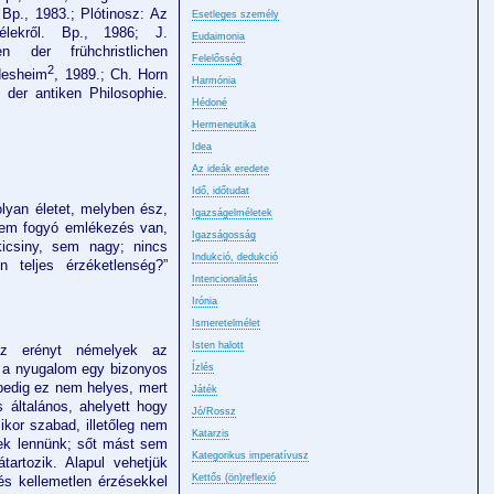
. Bp., 1983.; Plótinosz: Az
Esetleges személy
lekről. Bp., 1986; J.
Eudaimonia
n der frühchristlichen
Felelősség
2
ldesheim
, 1989.; Ch. Horn
Harmónia
 der antiken Philosophie.
Hédoné
Hermeneutika
Idea
Az ideák eredete
Idő, időtudat
 olyan életet, melyben ész,
Igazságelméletek
 nem fogyó emlékezés van,
Igazságosság
icsiny, sem nagy; nincs
Indukció, dedukció
 teljes érzéketlenség?”
Intencionalitás
Irónia
Ismeretelmélet
Isten halott
az erényt némelyek az
 a nyugalom egy bizonyos
Ízlés
 pedig ez nem helyes, mert
Játék
általános, ahe­lyett hogy
Jó/Rossz
kor szabad, illetőleg nem
Katarzis
ek lennünk; sőt mást sem
Kategorikus imperatívusz
tartozik. Alapul vehetjük
Kettős (ön)reflexió
s kellemetlen érzé­sekkel