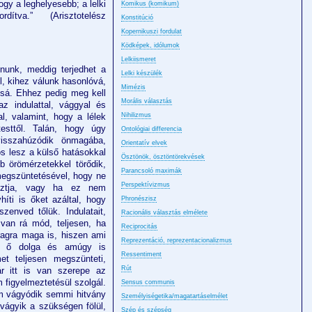
gy a leghelyesebb; a lelki
Komikus (komikum)
tva.” (Arisztotelész
Konstitúció
Kopernikuszi fordulat
Ködképek, idólumok
Lelkiismeret
nunk, meddig terjedhet a
Lelki készülék
l, kihez válunk hasonlóvá,
Mimézis
ssá. Ehhez pedig meg kell
Morális választás
az indulattal, vággyal és
al, valamint, hogy a lélek
Nihilizmus
esttől. Talán, hogy úgy
Ontológiai differencia
visszahúzódik önmagába,
Orientatív elvek
s lesz a külső hatásokkal
Ösztönök, ösztöntörekvések
 örömérzetekkel törődik,
Parancsoló maximák
megszüntetésével, hogy ne
Perspektívizmus
asztja, vagy ha ez nem
híti is őket azáltal, hogy
Phronészisz
zenved tőlük. Indulatait,
Racionális választás elmélete
a van rá mód, teljesen, ha
Reciprocitás
ragra maga is, hiszen ami
Reprezentáció, reprezentacionalizmus
az ő dolga és amúgy is
Ressentiment
et teljesen megszün­teti,
Rút
ár itt is van szerepe az
m figyelmeztetésül szolgál.
Sensus communis
m vágyódik semmi hitvány
Személyiségetika/magatartáselmélet
 vágyik a szükségen fölül,
Szép és szépség