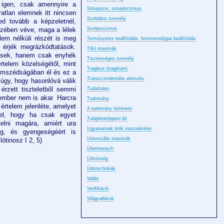
 igen, csak amennyire a
Szkepszis, szkepticizmus
at­lan elemnek itt nincsen
Szolidáris személy
ed tovább a képzeletnél,
szében véve, maga a lélek
Szolipszizmus
elem nélküli részét is meg
Természetes beállítódás, fenomenológiai beállítódás
is érjék megrázkódtatások.
Tiltó maximák
esek, hanem csak enyhék
Tisztességes személy
rtelem közelségétől, mint
Tragikus (tragikum)
omszédságában él és ez a
Transzcendentális elemzés
úgy, hogy hasonlóvá válik
 érzett tiszteletből semmi
Tudattalan
ember nem is akar. Harcra
Tudomány
értelem jelen­léte, amelyet
A tudomány története
tel, hogy ha csak egyet
Tulajdonképpeni lét
lni magára, amiért ura
Ugyanannak örök visszatérése
eg, és gyengeségéért is
Univerzális maximák
lótinosz I 2, 5)
Übermensch
Üdvösség
Üdvtechnikák
Vallás
Verifikáció
Világvallások