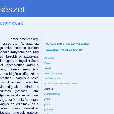
sészet
AKOSOKNAK
 emóciómentesség,
tesség stb.) Az apatheia
FOGALOMTÁR ETIKA SZAKOSOKNAK
ogalomkészletében bukkan
RÉSZLETES TARTALOMJEGYZÉK
ülönböző irányzatokban. Míg
jd később Arisztotelész
Címoldal
s negatívan foglal állást a
Előszó
val kapcsolatban, addig a
Akárki
mény jelenik meg (vö.
izmus idején a kifejezés a
Álom, álommunka
entésben – vagyis a bölcs
Általános etika
sztoikusoknál. Szerintük
Analitikus és szintetikus ítéletek
Márpedig akkor minden a
Apatheia
észtetés (pathosz), ami
A priori formák
tja kerülendő, mivel csak
ságra való törekvés során,
Areté
Vagyis az érzelmek és a
Arkhé
etek olyan ítéletekre,
Ataraxia
tatnak, amelyek gátolják