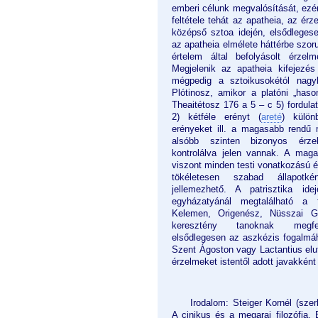
emberi célunk megvalósítását, ezé
feltétele tehát az apatheia, az é
középső sztoa idején, elsődlege
az apatheia elmélete háttérbe szoru
értelem által befolyásolt érzel
Megjelenik az apatheia kifejezés
mégpedig a sztoikusokétól nagyb
Plótinosz, amikor a platóni „haso
Theaitétosz 176 a 5 – c 5) fordula
2) kétféle erényt (
areté
) külön
erényeket ill. a magasabb rendű 
alsóbb szinten bizonyos érz
kontrolálva jelen vannak. A mag
viszont minden testi vonatkozású ér
tökéletesen szabad állapotké
jellemezhető. A patrisztika ide
egyházatyánál megtalálható a f
Kelemen, Origenész, Nüsszai G
keresztény tanoknak megfele
elsődlegesen az aszkézis fogalmá
Szent Ágoston vagy Lactantius elu
érzelmeket istentől adott javakként 
Irodalom: Steiger Kornél (sze
A cinikus és a megarai filozófia. 