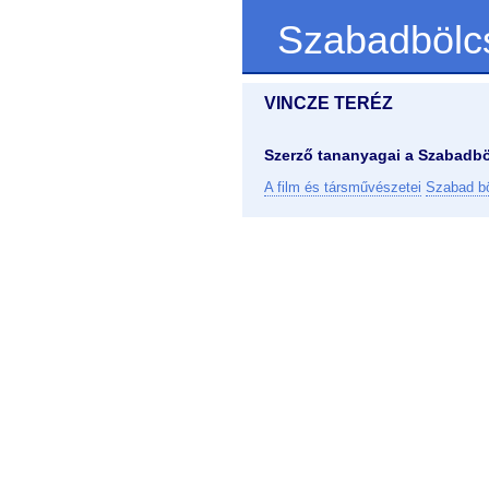
Szabadbölc
VINCZE TERÉZ
Szerző tananyagai a Szabadbö
A film és társművészetei
Szabad bö