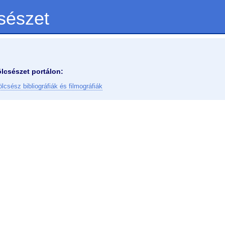
sészet
lcsészet portálon:
lcsész bibliográfiák és filmográfiák