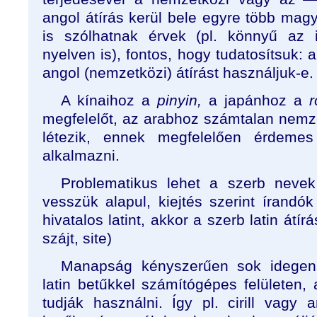
angol átírás kerül bele egyre több mag
is szólhatnak érvek (pl. könnyű az 
nyelven is), fontos, hogy tudatosítsuk: 
angol (nemzetközi) átírást használjuk-e.
A kínaihoz a
pinyin,
a japánhoz a
megfelelőt, az arabhoz számtalan nemze
létezik, ennek megfelelően érdemes
alkalmazni.
Problematikus lehet a szerb nevek á
vesszük alapul, kiejtés szerint írand
hivatalos latint, akkor a szerb latin átír
szájt, site)
Manapság kényszerűen sok idegen
latin betűkkel számítógépes felületen,
tudják használni. Így pl. cirill vagy 