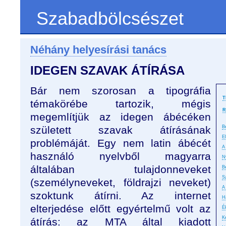
Szabadbölcsészet
Néhány helyesírási tanács
IDEGEN SZAVAK ÁTÍRÁSA
Bár nem szorosan a tipográfia
T
témakörébe tartozik, mégis
R
megemlítjük az idegen ábécéken
született szavak átírásának
B
E
problémáját. Egy nem latin ábécét
A 
használó nyelvből magyarra
N
általában tulajdonneveket
B
S
(személyneveket, földrajzi neveket)
A
szoktunk átírni. Az internet
H
elterjedése előtt egyértelmű volt az
É
K
átírás: az MTA által kiadott