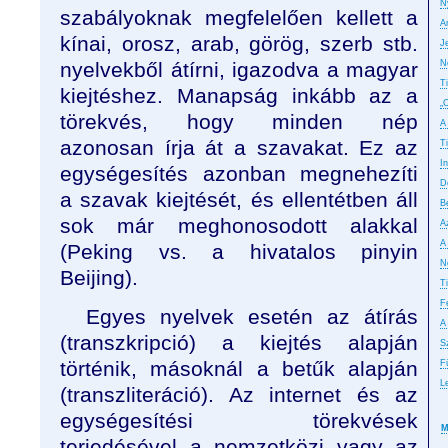
N
szabályoknak megfelelően kellett a
A
kínai, orosz, arab, görög, szerb stb.
J
nyelvekből átírni, igazodva a magyar
N
T
kiejtéshez. Manapság inkább az a
„
törekvés, hogy minden nép
A
azonosan írja át a szavakat. Ez az
T
In
egységesítés azonban megnehezíti
D
a szavak kiejtését, és ellentétben áll
B
sok már meghonosodott alakkal
A
A
(Peking vs. a hivatalos pinyin
No
Beijing).
T
F
Egyes nyelvek esetén az átírás
A
(transzkripció) a kiejtés alapján
S
történik, másoknál a betűk alapján
F
L
(transzliteráció). Az internet és az
egységesítési törekvések
M
terjedésével a nemzetközi vagy az