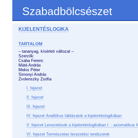
Szabadbölcsészet
KIJELENTÉSLOGIKA
TARTALOM
– tananyag, kísérleti változat –
Szerzők:
Csaba Ferenc
Máté András
Mekis Péter
Simonyi András
Zvolenszky Zsófia
I. fejezet
II. fejezet
III. fejezet
IV. fejezet Analitikus táblázatok a kijelentéslogikában
V. fejezet Levezetések a kijelentéslogikában I. : axiomatikus f
VI. fejezet Természetes levezetési rendszerek