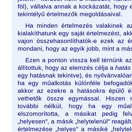
föl), vállalva annak a kockázatát, hogy 
tekintélyű értelmezők megoldásaival.
Ha minden értelmezés valakinek az
kialakíthatunk egy saját értelmezést, ak
vajon összehasonlíthatók-e ezek az é
mondani, hogy az egyik jobb, mint a má
Ezen a ponton vissza kell térnünk a
állítottuk, hogy az elemzés célja a
hatá
egy hatásnak tekintve), és nyilvánvalóan
ha egy műalkotás különféle befogadók
akkor az ezekre a hatásokra épülő 
vethetők össze egymással. Hiszen
további nélkül, hogy ha egy műal
elszomorította, a másikat pedig fel
„helyesen", a másik „helytelenül" reagál
értelmezése „helyes" a másiké „helyte