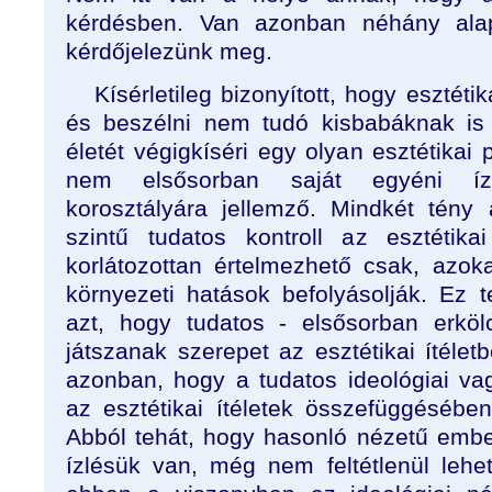
kérdésben. Van azonban néhány alap
kérdőjelezünk meg.
Kísérletileg bizonyított, hogy esztéti
és beszélni nem tudó kisbabáknak is
életét végigkíséri egy olyan esztétikai 
nem elsősorban saját egyéni íz
korosztályára jellemző. Mindkét tény
szintű tudatos kontroll az esztétik
korlátozottan értelmezhető csak, azoka
környezeti hatások befolyásolják. Ez 
azt, hogy tudatos - elsősorban erkö
játszanak szerepet az esztétikai ítéle
azonban, hogy a tudatos ideológiai vag
az esztétikai ítéletek összefüggésében
Abból tehát, hogy hasonló nézetű embe
ízlésük van, még nem feltétlenül lehet