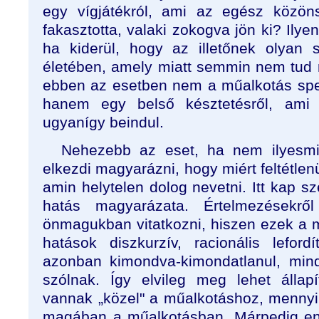
egy vígjátékról, ami az egész közön
fakasztotta, valaki zokogva jön ki? Ilye
ha kiderül, hogy az illetőnek olyan 
életében, amely miatt semmin nem tud n
ebben az esetben nem a műalkotás spec
hanem egy belső késztetésről, ami 
ugyanígy beindul.
Nehezebb az eset, ha nem ilyesmir
elkezdi magyarázni, hogy miért feltétlen
amin helytelen dolog nevetni. Itt kap s
hatás magyarázata. Értelmezésekrő
önmagukban vitatkozni, hiszen ezek a m
hatások diszkurzív, racionális lefor
azonban kimondva-kimondatlanul, min
szólnak. Így elvileg meg lehet állap
vannak „közel" a műalkotáshoz, mennyi
magában a műalkotásban. Márpedig e