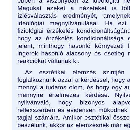
ebben a viszonyban az ideológiai né
Magukat ezeket a nézeteket is föl
ízlésválasztás eredményét, amelyn
ideológiai megnyilvánulásai. Ha ezt
fiziológiai érzékelés kondicionáltságána
hogy az érzékelés kondicionáltság
jelent, minthogy hasonló környezeti 
ingerek hasonló alacsony és esetleg 
reakciókat váltanak ki.
Az esztétikai elemzés szintjén
foglalkoznunk azzal a kérdéssel, hogy 
mennyi a tudatos elem, és hogy egy a
mennyire értelmezés kérdése. Nyil
nyilvánvaló, hogy bizonyos alapv
reflexszerűen és evidensen működnek eg
tagjai számára. Amikor esztétikai össz
beszélünk, akkor az elemzésnek már egy