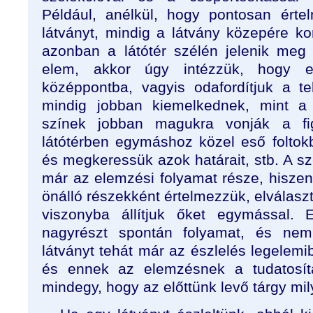
Például, anélkül, hogy pontosan érte
látványt, mindig a látvány közepére ko
azonban a látótér szélén jelenik meg
elem, akkor úgy intézzük, hogy 
középpontba, vagyis odafordítjuk a te
mindig jobban kiemelkednek, mint a 
színek jobban magukra vonják a fi
látótérben egymáshoz közel eső foltok
és megkeressük azok határait, stb. A sz
már az elemzési folyamat része, hiszen 
önálló részekként értelmezzük, elválaszt
viszonyba állítjuk őket egymással
nagyrészt spontán folyamat, és ne
látványt tehát már az észlelés legelemib
és ennek az elemzésnek a tudatosít
mindegy, hogy az előttünk levő tárgy mil