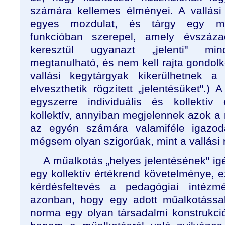
számára kellemes élményei. A vallási
egyes mozdulat, és tárgy egy megh
funkcióban szerepel, amely évszáz
keresztül ugyanazt „jelenti" mi
megtanulható, és nem kell rajta gondol
vallási kegytárgyak kikerülhetnek a 
elveszthetik rögzített „jelentésüket".
egyszerre individuális és kollektí
kollektív, annyiban megjelennek azok a
az egyén számára valamiféle igazod
mégsem olyan szigorúak, mint a vallási 
A műalkotás „helyes jelentésének" ig
egy kollektív értékrend követelménye, e
kérdésfeltevés a pedagógiai intézmé
azonban, hogy egy adott műalkotással
norma egy olyan társadalmi konstrukci