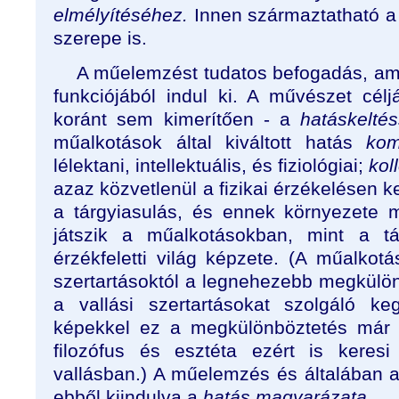
elmélyítéséhez.
Innen származtatható a
szerepe is.
A műelemzést tudatos befogadás, am
funkciójából indul ki. A művészet célj
koránt sem kimerítően - a
hatáskeltés
műalkotások által kiváltott hatás
kom
lélektani, intellektuális, és fiziológiai;
kol
azaz közvetlenül a fizikai érzékelésen 
a tárgyiasulás, és ennek környezete 
játszik a műalkotásokban, mint a tá
érzékfeletti világ képzete. (A műalkot
szertartásoktól a legnehezebb megkülön
a vallási szertartásokat szolgáló keg
képekkel ez a megkülönböztetés már 
filozófus és esztéta ezért is keres
vallásban.) A műelemzés és általában a
ebből kiindulva a
hatás magyarázata.