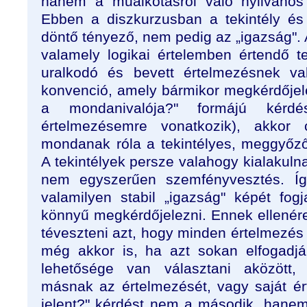
hanem a műalkotásról való nyilvános 
Ebben a diszkurzusban a tekintély és 
döntő tényező, nem pedig az „igazság".
valamely logikai értelemben értendő 
uralkodó és bevett értelmezésnek va
konvenció, amely bármikor megkérdőjelez
a mondanivalója?" formájú kér
értelmezésemre vonatkozik), akkor c
mondanak róla a tekintélyes, meggyőz
A tekintélyek persze valahogy kialakul
nem egyszerűen szemfényvesztés. Így
valamilyen stabil „igazság" képét fog
könnyű megkérdőjelezni. Ennek ellené
téveszteni azt, hogy minden értelmezé
még akkor is, ha azt sokan elfogadj
lehetősége van választani aközött, 
másnak az értelmezését, vagy saját ért
jelent?" kérdést nem a második, hanem