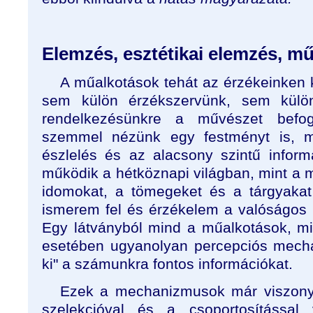
Elemzés, esztétikai elemzés, m
A műalkotások tehát az érzékeinken 
sem külön érzékszervünk, sem külö
rendelkezésünkre a művészet befo
szemmel nézünk egy festményt is, 
észlelés és az alacsony szintű infor
működik a hétköznapi világban, mint a 
idomokat, a tömegeket és a tárgyakat
ismerem fel és érzékelem a valóságos 
Egy látványból mind a műalkotások, m
esetében ugyanolyan percepciós mecha
ki" a számunkra fontos információkat.
Ezek a mechanizmusok már viszonyl
szelekcióval és a csoportosítással