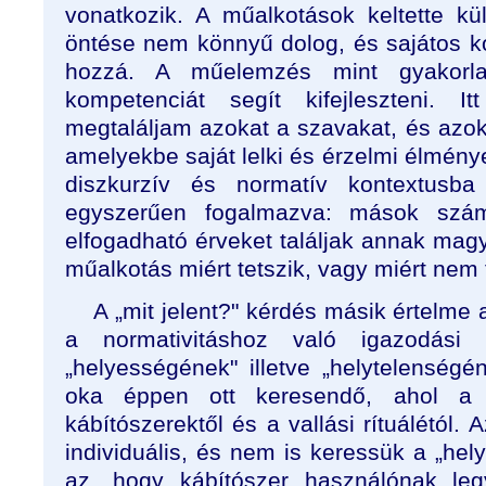
vonatkozik. A műalkotások keltette k
öntése nem könnyű dolog, és sajátos k
hozzá. A műelemzés mint gyakorla
kompetenciát segít kifejleszteni. 
megtaláljam azokat a szavakat, és azok
amelyekbe saját lelki és érzelmi élménye
diszkurzív és normatív kontextusb
egyszerűen fogalmazva: mások szám
elfogadható érveket találjak annak mag
műalkotás miért tetszik, vagy miért nem 
A „mit jelent?" kérdés másik értelme
a normativitáshoz való igazodási
„helyességének" illetve „helytelenség
oka éppen ott keresendő, ahol a 
kábítószerektől és a vallási rítuálétól.
individuális, és nem is keressük a „hely
az, hogy kábítószer használónak l