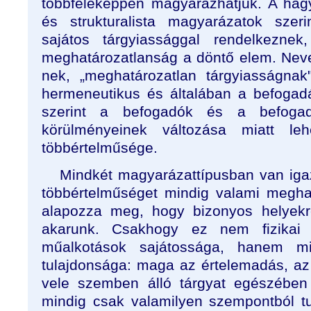
többféleképpen magyarázhatjuk. A ha
és strukturalista magyarázatok szer
sajátos tárgyiassággal rendelkezne
meghatározatlanság a döntő elem. Nevezt
nek, „meghatározatlan tárgyiasságnak
hermeneutikus és általában a befoga
szerint a befogadók és a befogadá
körülményeinek változása miatt le
többértelműsége.
Mindkét magyarázattípusban van iga
többértelműséget mindig valami megha
alapozza meg, hogy bizonyos helyekre
akarunk. Csakhogy ez nem fizikai
műalkotások sajátossága, hanem m
tulajdonsága: maga az értelemadás, az
vele szemben álló tárgyat egészébe
mindig csak valamilyen szempontból tu