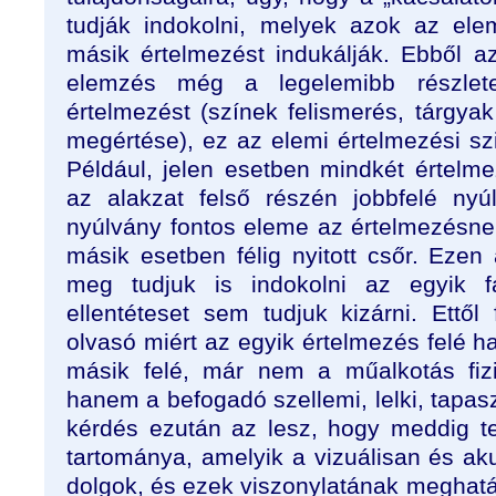
tudják indokolni, melyek azok az el
másik értelmezést indukálják. Ebből a
elemzés még a legelemibb részlet
értelmezést (színek felismerés, tárgyak
megértése), ez az elemi értelmezési sz
Például, jelen esetben mindkét értelm
az alakzat felső részén jobbfelé ny
nyúlvány fontos eleme az értelmezésnek
másik esetben félig nyitott csőr. Ezen
meg tudjuk is indokolni az egyik fa
ellentéteset sem tudjuk kizárni. Ettő
olvasó miért az egyik értelmezés felé ha
másik felé, már nem a műalkotás fizi
hanem a befogadó szellemi, lelki, tapasz
kérdés ezután az lesz, hogy meddig t
tartománya, amelyik a vizuálisan és ak
dolgok, és ezek viszonylatának meghat