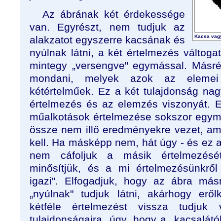
Az ábrának két érdekessége
van. Egyrészt, nem tudjuk az
Kacsa vag
alakzatot egyszerre kacsának és
nyúlnak látni, a két értelmezés váltoga
mintegy „versengve" egymással. Másré
mondani, melyek azok az elemei
kétértelműek. Ez a két tulajdonság na
értelmezés és az elemzés viszonyát. Eg
műalkotások értelmezése sokszor egymá
össze nem illő eredményekre vezet, am
kell. Ha másképp nem, hát úgy - és ez a
nem cáfoljuk a másik értelmezését
minősítjük, és a mi értelmezésünkről
igazi". Elfogadjuk, hogy az ábra má
„nyúlnak" tudjuk látni, akárhogy eről
kétféle értelmezést vissza tudjuk 
tulajdonságaira, úgy, hogy a „kacsalátó