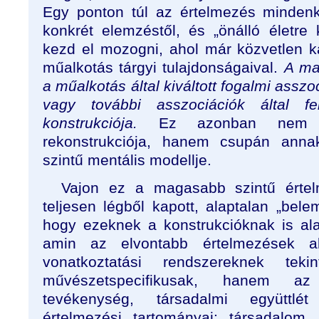
Egy ponton túl az értelmezés minden
konkrét elemzéstől, és „önálló életre 
kezd el mozogni, ahol már közvetlen k
műalkotás tárgyi tulajdonságaival.
A ma
a műalkotás által kiváltott fogalmi asszo
vagy további asszociációk által fe
konstrukciója.
Ez azonban nem 
rekonstrukciója, hanem csupán ann
szintű mentális modellje.
Vajon ez a magasabb szintű értelm
teljesen légből kapott, alaptalan „bel
hogy ezeknek a konstrukcióknak is alap
amin az elvontabb értelmezések al
vonatkoztatási rendszereknek tek
művészetspecifikusak, hanem az
tevékenység, társadalmi együttlét
értelmezési tartományai: társadalom, m