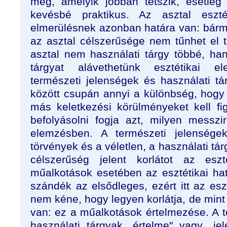
meg, amelyik jobban tetszik, esetleg
kevésbé praktikus. Az asztal eszt
elmerülésnek azonban határa van: bárme
az asztal célszerűsége nem tűnhet el t
asztal nem használati tárgy többé, h
tárgyat alávethetünk esztétikai e
természeti jelenségek és használati tá
között csupán annyi a különbség, hog
más keletkezési körülményeket kell f
befolyásolni fogja azt, milyen messzir
elemzésben. A természeti jelensége
törvények és a véletlen, a használati tá
célszerűség jelent korlátot az eszt
műalkotások esetében az esztétikai hat
szándék az elsődleges, ezért itt az esz
nem kéne, hogy legyen korlátja, de mint 
van: ez a műalkotások értelmezése. A t
használati tárgyak „értelme" vagy „j