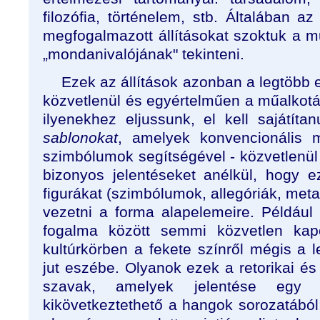
filozófia, történelem, stb. Általában 
megfogalmazott állításokat szoktuk a m
„mondanivalójának" tekinteni.
Ezek az állítások azonban a legtöbb
közvetlenül és egyértelműen a műalkotá
ilyenekhez eljussunk, el kell sajátíta
sablonokat
, amelyek konvencionális m
szimbólumok segítségével - közvetlenül
bizonyos jelentéseket anélkül, hogy ez
figurákat (szimbólumok, allegóriák, meta
vezetni a forma alapelemeire. Például
fogalma között semmi közvetlen kapc
kultúrkörben a fekete színről mégis a
jut eszébe. Olyanok ezek a retorikai és 
szavak, amelyek jelentése egy
kikövetkeztethető a hangok sorozatából: