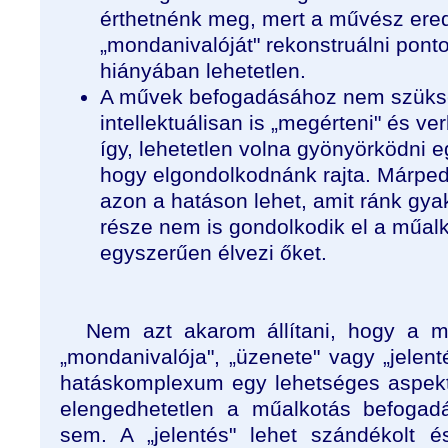
érthetnénk meg, mert a művész ered
„mondanivalóját" rekonstruálni pon
hiányában lehetetlen.
A művek befogadásához nem szüks
intellektuálisan is „megérteni" és ve
így, lehetetlen volna gyönyörködni 
hogy elgondolkodnánk rajta. Márped
azon a hatáson lehet, amit ránk gya
része nem is gondolkodik el a műal
egyszerűen élvezi őket.
Nem azt akarom állítani, hogy a m
„mondanivalója", „üzenete" vagy „jelen
hatáskomplexum egy lehetséges aspek
elengedhetetlen a műalkotás befogad
sem. A „jelentés" lehet szándékolt é