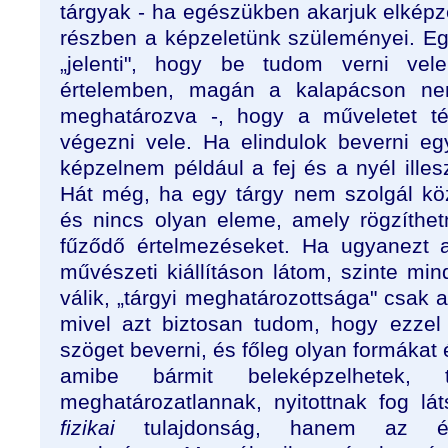
tárgyak - ha egészükben akarjuk elképz
részben a képzeletünk szüleményei. Eg
„jelenti", hogy be tudom verni ve
értelemben, magán a kalapácson ne
meghatározva -, hogy a műveletet té
végezni vele. Ha elindulok beverni eg
képzelnem például a fej és a nyél illesz
Hát még, ha egy tárgy nem szolgál közv
és nincs olyan eleme, amely rögzíthe
fűződő értelmezéseket. Ha ugyanezt 
művészeti kiállításon látom, szinte mi
válik, „tárgyi meghatározottsága" csak al
mivel azt biztosan tudom, hogy ezzel
szöget beverni, és főleg olyan formákat é
amibe bármit beleképzelhetek, te
meghatározatlannak, nyitottnak fog l
fizikai
tulajdonság, hanem az ért