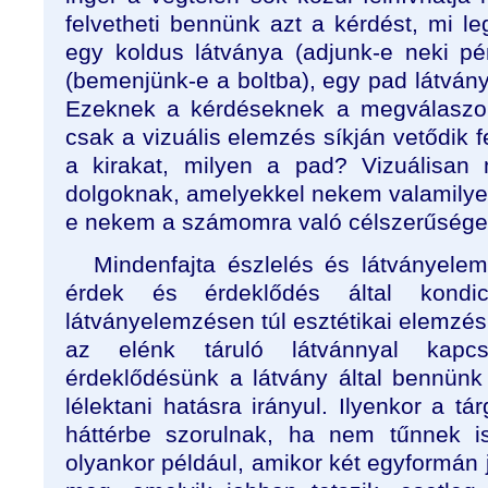
felvetheti bennünk azt a kérdést, mi l
egy koldus látványa (adjunk-e neki pén
(bemenjünk-e a boltba), egy pad látványa
Ezeknek a kérdéseknek a megválaszol
csak a vizuális elemzés síkján vetődik f
a kirakat, milyen a pad? Vizuálisan
dolgoknak, amelyekkel nekem valamilyen
e nekem a számomra való célszerűsége
Mindenfajta észlelés és látványelem
érdek és érdeklődés által kondic
látványelemzésen túl esztétikai elemzés
az elénk táruló látvánnyal kapcs
érdeklődésünk a látvány által bennünk k
lélektani hatásra irányul. Ilyenkor a t
háttérbe szorulnak, ha nem tűnnek is
olyankor például, amikor két egyformán 