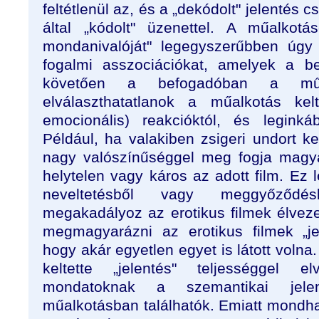
feltétlenül az, és a „dekódolt" jelentés 
által „kódolt" üzenettel. A műalkotás
mondanivalóját" legegyszerűbben úgy 
fogalmi asszociációkat, amelyek a b
követően a befogadóban a műal
elválaszthatatlanok a műalkotás kelte
emocionális) reakcióktól, és leginká
Például, ha valakiben zsigeri undort kel
nagy valószínűséggel meg fogja magyar
helytelen vagy káros az adott film. Ez le
neveltetésből vagy meggyőződés
megakadályoz az erotikus filmek élveze
megmagyarázni az erotikus filmek „je
hogy akár egyetlen egyet is látott volna.
keltette „jelentés" teljességgel 
mondatoknak a szemantikai jele
műalkotásban találhatók. Emiatt mondha