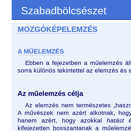
Szabadbölcsészet
MOZGÓKÉPELEMZÉS
A MŰELEMZÉS
Ebben a fejezetben a műelemzés ált
sorra különös tekintettel az elemzés és
Az műelemzés célja
Az elemzés nem természetes „haszn
A művészek nem azért alkotnak, hogy
hanem azért, hogy azokkal
hatást
ér
kifejezetten bosszantanak a műelemz