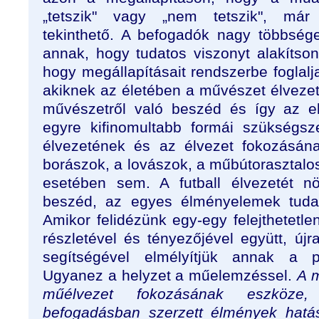
„tetszik" vagy „nem tetszik", már
tekinthető. A befogadók nagy többsé
annak, hogy tudatos viszonyt alakítso
hogy megállapításait rendszerbe foglal
akiknek az életében a művészet élvezete 
művészetről való beszéd és így az 
egyre kifinomultabb formái szükségsz
élvezetének és az élvezet fokozásán
borászok, a lovászok, a műbútorasztalos
esetében sem. A futball élvezetét n
beszéd, az egyes élményelemek tudat
Amikor felidézünk egy-egy felejthetetle
részletével és tényezőjével együtt, újra
segítségével elmélyítjük annak a p
Ugyanez a helyzet a műelemzéssel.
A 
műélvezet fokozásának eszköze
befogadásban szerzett élmények hatá