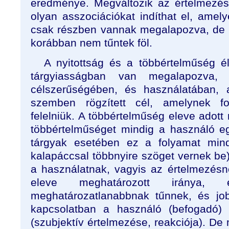
eredménye. Megváltozik az értelmezés
olyan asszociációkat indíthat el, amel
csak részben vannak megalapozva, de 
korábban nem tűntek föl.
A nyitottság és a többértelműség 
tárgyiasságban van megalapozva
célszerűségében, és használatában, 
szemben rögzített cél, amelynek f
felelniük. A többértelműség eleve adott
többértelműséget mindig a használó egy
tárgyak esetében ez a folyamat mind
kalapáccsal többnyire szöget vernek be
a használatnak, vagyis az értelmezés
eleve meghatározott iránya,
meghatározatlanabbnak tűnnek, és job
kapcsolatban a használó (befogadó) 
(szubjektív értelmezése, reakciója). D