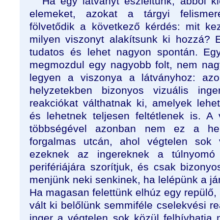
Ha egy látványt észleltünk, abból k
elemeket, azokat a tárgyi felismeré
fölvetődik a következő kérdés: mit ke
milyen viszonyt alakítsunk ki hozzá?
tudatos és lehet nagyon spontán. Eg
megmozdul egy nagyobb folt, nem nag
legyen a viszonya a látványhoz: azo
helyzetekben bizonyos vizuális inge
reakciókat válthatnak ki, amelyek lehet
és lehetnek teljesen feltétlenek is. A
többségével azonban nem ez a he
forgalmas utcán, ahol végtelen sok v
ezeknek az ingereknek a túlnyomó 
perifériájára szorítjuk, és csak bizonyo
menjünk neki senkinek, ha lelépünk a járd
Ha magasan felettünk elhúz egy repülő,
vált ki belőlünk semmiféle cselekvési r
inger a végtelen sok közül felhívhatja