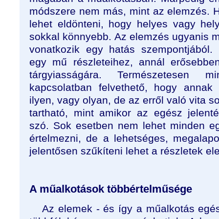
módszere nem más, mint az elemzés. H
lehet eldönteni, hogy helyes vagy hel
sokkal könnyebb. Az elemzés ugyanis m
vonatkozik egy hatás szempontjából.
egy mű részleteihez, annál erősebb
tárgyiasságára. Természetesen mi
kapcsolatban felvethető, hogy annak
ilyen, vagy olyan, de az erről való vita 
tartható, mint amikor az egész jelent
szó. Sok esetben nem lehet minden e
értelmezni, de a lehetséges, megalap
jelentősen szűkíteni lehet a részletek 
A műalkotások többértelműsége
Az elemek - és így a műalkotás egé