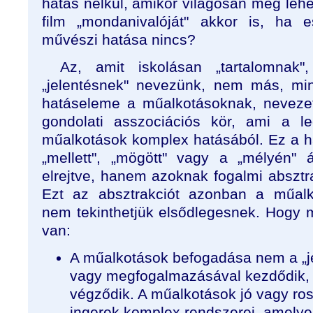
hatás nélkül, amikor világosan meg lehe
film „mondanivalóját" akkor is, ha 
művészi hatása nincs?
Az, amit iskolásan „tartalomnak"
„jelentésnek" nevezünk, nem más, mi
hatáseleme a műalkotásoknak, nevezete
gondolati asszociációs kör, ami a le
műalkotások komplex hatásából. Ez a 
„mellett", „mögött" vagy a „mélyén" 
elrejtve, hanem azoknak fogalmi absztra
Ezt az absztrakciót azonban a műalk
nem tekinthetjük elsődlegesnek. Hogy 
van:
A műalkotások befogadása nem a „j
vagy megfogalmazásával kezdődik, 
végződik. A műalkotások jó vagy ros
ingerek komplex rendszerei, amelye