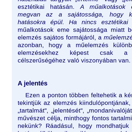
esztétikai hatásán.
A műalkotások 
megvan az a sajátossága, hogy köz
hatásokra épül. Ha nincs esztétikai 
műalkotások eme sajátossága miatt be
elemzés sajátos formájáról, a
műelemzé
azonban, hogy a műelemzés különbs
elemzésekhez képest csak a 
célszerűségéhez való viszonyában van.
A jelentés
Ezen a ponton többen feltehetik a kér
tekintjük az elemzés kiindulópontjának
„tartalmát", „jelentését", „mondanivalój
művészet célja, minthogy fontos tartalm
nekünk? Ráadásul, hogy mondhatjuk a