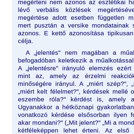
megérteni nem azonos az esztétikai h
lévő verbális közlések megértésév
megértése adott esetben független mi
mert pusztán a versike mondatainak 
azonos. E kettő azonosítása tipikus
célja.
A „jelentés" nem magában a műa
befogadóban keletkezik a műalkotással 
A „jelentésre" irányuló elemzés ezér
mint az, amely az érzelmi reakció
minőségére irányul. A „miért szép?", „
„miért kelt félelmet?", kérdések mellé o
eszembe róla?" kérdést is, amely a 
Ugyanakkor a hétköznapi gyakorlatban
vonatkozó kérdése elsősorban ilyen f
akar mondani?" („Mit jelent?" „Mi a mond
kétféleképpen lehet érteni. Az első 