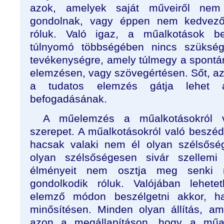
azok, amelyek saját műveiről nem
gondolnak, vagy éppen nem kedvező
róluk. Való igaz, a műalkotások b
túlnyomó többségében nincs szüksé
tevékenységre, amely túlmegy a spontán
elemzésen, vagy szövegértésen. Sőt, az
a tudatos elemzés gátja lehet 
befogadásának.
A műelemzés a műalkotásokról 
szerepet. A műalkotásokról való beszéd
hacsak valaki nem él olyan szélsős
olyan szélsőségesen sivár szellemi 
élményeit nem osztja meg senki
gondolkodik róluk. Valójában lehete
elemző módon beszélgetni akkor, h
minősítésen. Minden olyan állítás, am
azon a megállapításon, hogy a műalk