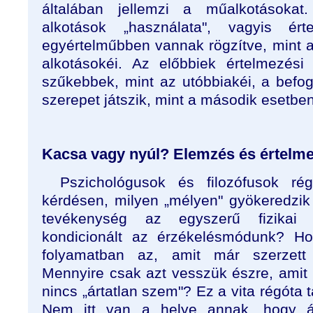
általában jellemzi a műalkotásokat
alkotások „használata", vagyis ért
egyértelműbben vannak rögzítve, mint
alkotásokéi. Az előbbiek értelmezési
szűkebbek, mint az utóbbiakéi, a befo
szerepet játszik, mint a második esetben
Kacsa vagy nyúl? Elemzés és értelm
Pszichológusok és filozófusok ré
kérdésen, milyen „mélyen" gyökeredzik
tevékenység az egyszerű fizikai 
kondicionált az érzékelésmódunk? Ho
folyamatban az, amit már szerzett
Mennyire csak azt vesszük észre, amit 
nincs „ártatlan szem"? Ez a vita régóta 
Nem itt van a helye annak, hogy ál