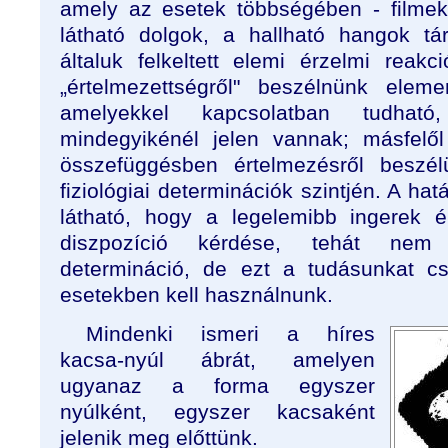
amely az esetek többségében - filmek
látható dolgok, a hallható hangok tá
általuk felkeltett elemi érzelmi reakc
„értelmezettségről" beszélnünk eleme
amelyekkel kapcsolatban tudha
mindegyikénél jelen vannak; másfelől
összefüggésben értelmezésről beszé
fiziológiai determinációk szintjén. A ha
látható, hogy a legelemibb ingerek é
diszpozíció kérdése, tehát nem a
determináció, de ezt a tudásunkat c
esetekben kell használnunk.
Mindenki ismeri a híres
kacsa-nyúl ábrát, amelyen
ugyanaz a forma egyszer
nyúlként, egyszer kacsaként
jelenik meg előttünk.