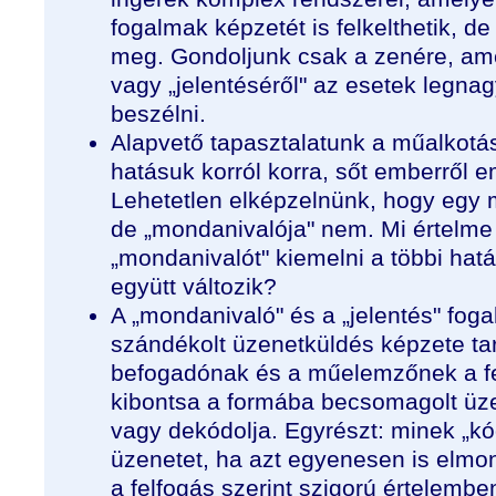
fogalmak képzetét is felkelthetik, de
meg. Gondoljunk csak a zenére, ame
vagy „jelentéséről" az esetek legna
beszélni.
Alapvető tapasztalatunk a műalkotá
hatásuk korról korra, sőt emberről e
Lehetetlen elképzelnünk, hogy egy m
de „mondanivalója" nem. Mi értelme 
„mondanivalót" kiemelni a többi hat
együtt változik?
A „mondanivaló" és a „jelentés" fog
szándékolt üzenetküldés képzete tar
befogadónak és a műelemzőnek a fe
kibontsa a formába becsomagolt üze
vagy dekódolja. Egyrészt: minek „k
üzenetet, ha azt egyenesen is elmon
a felfogás szerint szigorú értelem