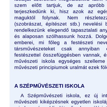
szem előtt tartjuk, de az apróbb 
terjeszkedünk ki, hisz azok az egé
maguktól folynak. Nem részlete
(szobrászat, építészet stb.) nevelés
rendelkezünk elegendő tapasztalati a
és alaposan szólhassunk hozzá. Dolg
emberei, mi főleg a festészeti neve
társművészeteket csak annyiban 
festészettel összefüggésben vannak, 
művészeti iskola egységes szelleme
művészeti principiumok uralmát ezek föl
A SZÉPMŰVÉSZETI ISKOLA
A Szépművészeti iskola, ez új in
művészeti kiképzésnek egyetlen iskoláj