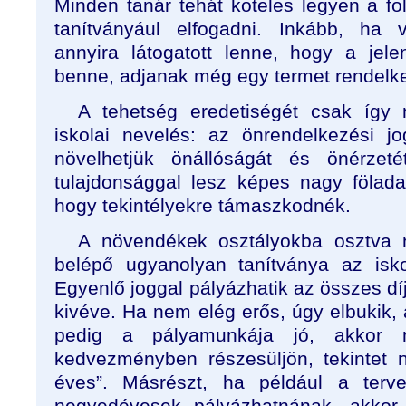
Minden tanár tehát köteles legyen a fö
tanítványául elfogadni. Inkább, ha v
annyira látogatott lenne, hogy a jel
benne, adjanak még egy termet rendelk
A tehetség eredetiségét csak így
iskolai nevelés: az önrendelkezési 
növelhetjük önállóságát és önérze
tulajdonsággal lesz képes nagy fölad
hogy tekintélyekre támaszkodnék.
A növendékek osztályokba osztva 
belépő ugyanolyan tanítványa az isko
Egyenlő joggal pályázhatik az összes d
kivéve. Ha nem elég erős, úgy elbukik,
pedig a pályamunkája jó, akkor 
kedvezményben részesüljön, tekintet 
éves”. Másrészt, ha például a terve
negyedévesek pályázhatnának, akkor