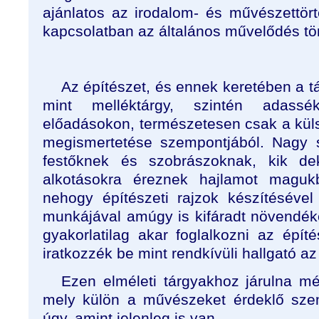
ajánlatos az irodalom- és művészettört
kapcsolatban az általános művelődés tör
Az építészet, és ennek keretében a t
mint melléktárgy, szintén adass
előadásokon, természetesen csak a küls
megismertetése szempontjából. Nagy 
festőknek és szobrászoknak, kik de
alkotásokra éreznek hajlamot magu
nehogy építészeti rajzok készítésével 
munkájával amúgy is kifáradt növendék
gyakorlatilag akar foglalkozni az épít
iratkozzék be mint rendkívüli hallgató a
Ezen elméleti tárgyakhoz járulna m
mely külön a művészeket érdeklő szem
úgy, amint jelenleg is van.