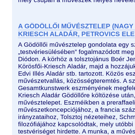
A GÖDÖLLŐI MŰVÉSZTELEP (NAGY
KRIESCH ALADÁR, PETROVICS ELEK
A Gödöllői művésztelep gondolata egy s
„testvériesülésében” fogalmazódott me
Diódon. A körhöz a tolsztojánus Boér Je
Körösfői-Kriesch Aladár, majd a hozzáj
Edvi Illés Aladár stb. tartozott. Közös e
művészetvallás, közösségteremtés. A s
Gesamtkunstwerk eszményének megfelelő
Kriesch Aladár Gödöllőre költözése után
művésztelepet. Eszméikben a preraffael
művészetkoncepciójához, a francia szá
irányzataihoz, Tolsztoj nézeteihez, Schm
filozófiájához kapcsolódtak, mely utóbbi 
testvériséget hirdette. A munka, a művés