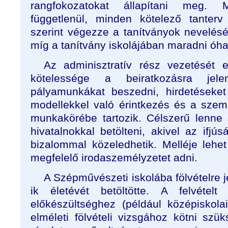
rangfokozatokat állapítani meg. 
függetlenül, minden kötelező tanterv
szerint végezze a tanítványok nevelését 
míg a tanítvány iskolájában maradni óhaj
Az adminisztratív rész vezetését e
kötelessége a beiratkozásra jele
pályamunkákat beszedni, hirdetéseket
modellekkel való érintkezés és a szemé
munkakörébe tartozik. Célszerű lenne
hivatalnokkal betölteni, akivel az ifjú
bizalommal közeledhetik. Melléje lehe
megfelelő irodaszemélyzetet adni.
A Szépművészeti iskolába fölvételre j
ik életévét betöltötte. A felvételt
előkészültséghez (például középiskola
elméleti fölvételi vizsgához kötni szü