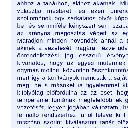
ahhoz a tanárhoz, akihez akarnak. M
választja mesterét, és ezen önren
szellemének egy sarkalatos elvét kép
be, és semmiféle kényszert sem szaba
az arányos megosztás végett az eg
Maradjon minden növendék annál a tan
akinek a vezetését magára nézve üdv
önrendelkezési jog ésszerű érvénye
kívánatos, hogy az egyes műtermek 
egymás mellett, közvetlen összeköttet
mert így a tanítványok nemcsak a saját
meg, de a másokét is figyelemmel kís
kifolyólag előfordulna az az eset, ho
temperamentumának megfelelőbbnek g
vezetését, legyen jogában változtatni,
fennálló rendszerhez, ahol félévenkint 
tetszése szerint kiválasztott tanár el