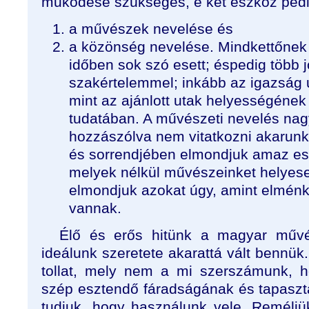
működése szükséges, e két eszköz pedi
a művészek nevelése és
a közönség nevelése. Mindkettőnek 
időben sok szó esett; éspedig több j
szakértelemmel; inkább az igazság 
mint az ajánlott utak helyességének f
tudatában. A művészeti nevelés na
hozzászólva nem vitatkozni akarun
és sorrendjében elmondjuk amaz es
melyek nélkül művészeinket helyes
elmondjuk azokat úgy, amint elmén
vannak.
Élő és erős hitünk a magyar művé
ideálunk szeretete akarattá vált bennü
tollat, mely nem a mi szerszámunk, h
szép esztendő fáradságának és tapaszta
tudjuk, hogy használunk vele. Reméljük