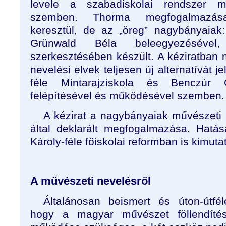
levele a szabadiskolai rendszer m
szemben. Thorma megfogalmazása
keresztül, de az „öreg” nagybányaiak:
Grünwald Béla beleegyezésével,
szerkesztésében készült. A kéziratban
nevelési elvek teljesen új alternatívát j
féle Mintarajziskola és Benczúr G
felépítésével és működésével szemben.
A kézirat a nagybányaiak művészeti 
által deklarált megfogalmazása. Hat
Károly-féle főiskolai reformban is kimutat
A művészeti nevelésről
Általánosan beismert és úton-útfél
hogy a magyar művészet föllendítés