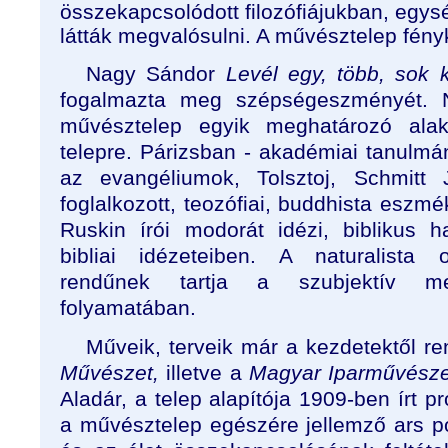
összekapcsolódott filozófiájukban, egysé
látták megvalósulni. A művésztelep fényk
Nagy Sándor
Levél egy, több, sok 
fogalmazta meg szépségeszményét. 
művésztelep egyik meghatározó alak
telepre. Párizsban - akadémiai tanulmá
az evangéliumok, Tolsztoj, Schmitt 
foglalkozott, teozófiai, buddhista eszmé
Ruskin írói modorát idézi, biblikus 
bibliai idézeteiben. A naturalista 
rendűnek tartja a szubjektív m
folyamatában.
Műveik, terveik már a kezdetektől r
Művészet,
illetve a
Magyar Iparművésze
Aladár, a telep alapítója 1909-ben írt p
a művésztelep egészére jellemző ars p