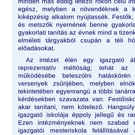
minden más eddig létező rokon célú int
egész, melyben a növendéknek a k
kiképzésig alkalom nyújtassék. Festők
és metszők nyernének benne gyakorlat
gyakorlati tanítás az évnek mind a tizen
elméleti tárgyakból csupán a téli h
előadásokat.
Az intézet élén egy igazgató ál
reprezentatív méltóság; tehát az
működésébe beleszólni hatáskörén 
versenyek zsűrijében, melyben elnö
tekintetében egyenrangú a többi tanárral
kérdésekben szavazata van. Festőisk
akar tanítani, nem kötelező. Hangsú
igazgató iskolája éppoly jellegű és ra
Ezen intézményeknek nem szabad os
igazgatói mesteriskola felállításáva