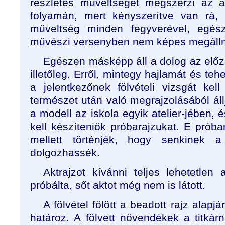
részletes műveltséget megszerzi az 
folyamán, mert kényszerítve van rá,
műveltség minden fegyverével, egész 
művészi versenyben nem képes megálln
Egészen másképp áll a dolog az előze
illetőleg. Erről, mintegy hajlamát és te
a jelentkezőnek fölvételi vizsgát kel
természet után való megrajzolásából áll
a modell az iskola egyik atelier-jében, 
kell készíteniök próbarajzukat. E próbar
mellett történjék, hogy senkinek
dolgozhassék.
Aktrajzot kívánni teljes lehetetle
próbálta, sőt aktot még nem is látott.
A fölvétel fölött a beadott rajz alapjá
határoz. A fölvett növendékek a titkár