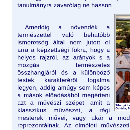
tanulmányra zavarólag ne hasson.
Ameddig a növendék a
természettel való behatóbb
ismeretség által nem jutott el
arra a képzettségi fokra, hogy a
helyes rajzról, az arányok s a
mozgás természetes
összhangjáról és a különböző
testek karakteréről fogalma
legyen, addig amúgy sem képes
a mások előadásából megérteni
azt a művészi szépet, amit a
Tihanyi L
klasszikus művészet, a régi
Galéria, 
mesterek művei, vagy akár a mode
reprezentálnak. Az elméleti művészet