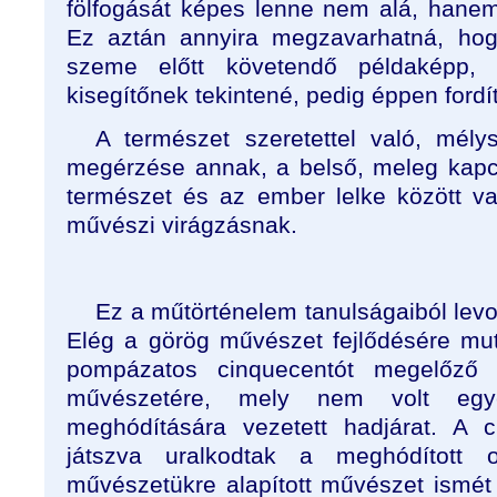
fölfogását képes lenne nem alá, hanem
Ez aztán annyira megzavarhatná, ho
szeme előtt követendő példaképp,
kisegítőnek tekintené, pedig éppen fordít
A természet szeretettel való, mél
megérzése annak, a belső, meleg kapc
természet és az ember lelke között v
művészi virágzásnak.
Ez a műtörténelem tanulságaiból levon
Elég a görög művészet fejlődésére mu
pompázatos cinquecentót megelőző 
művészetére, mely nem volt egy
meghódítására vezetett hadjárat. A 
játszva uralkodtak a meghódított 
művészetükre alapított művészet ismét 