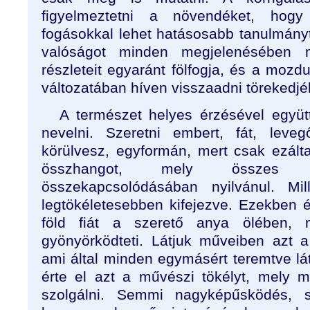
figyelmeztetni a növendéket, hogy
fogásokkal lehet hatásosabb tanulmány
valóságot minden megjelenésében 
részleteit egyaránt fölfogja, és a mozdu
változatában híven visszaadni törekedjé
A természet helyes érzésével együtt
nevelni. Szeretni embert, fát, leve
körülvesz, egyformán, mert csak ezált
összhangot, mely összes al
összekapcsolódásában nyilvánul. Mil
legtökéletesebben kifejezve. Ezekben 
föld fiát a szerető anya ölében, m
gyönyörködteti. Látjuk műveiben azt 
ami által minden egymásért teremtve láts
érte el azt a művészi tökélyt, mely 
szolgálni. Semmi nagyképűsködés, 