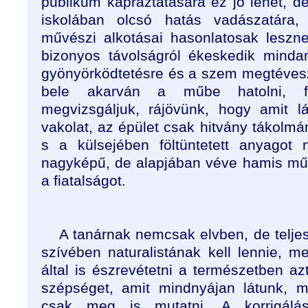
publikum kápráztatására ez jó lehet, 
iskolában olcsó hatás vadászatára, 
művészi alkotásai hasonlatosak leszn
bizonyos távolságról ékeskedik minda
gyönyörködtetésre és a szem megtéves
bele akarván a műbe hatolni, fig
megvizsgáljuk, rájövünk, hogy amit l
vakolat, az épület csak hitvány tákolmán
s a külsejében föltüntetett anyagot 
nagyképű, de alapjában véve hamis mű
a fiatalságot.
A tanárnak nemcsak elvben, de telj
szívében naturalistának kell lennie, 
által is észrevétetni a természetben az
szépséget, amit mindnyájan látunk, 
csak meg is mutatni. A korrigálá