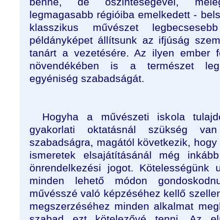
benne, de őszinteségével, mel
legmagasabb régióiba emelkedett - bel
klasszikus művészet legbecsesebb
példányképet állítsunk az ifjúság sze
tanárt a vezetésére. Az ilyen ember föl
növendékében is a természet leg
egyéniség szabadságát.
Hogyha a művészeti iskola tulajd
gyakorlati oktatásnál szükség va
szabadságra, magától következik, hogy 
ismeretek elsajátításánál még inká
önrendelkezési jogot. Kötelességünk
minden lehető módon gondoskodn
művésszé való képzéséhez kellő szelle
megszerzéséhez minden alkalmat me
szabad ezt kötelezővé tenni. Az el