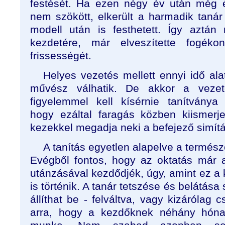
festését. Ha ezen négy év után még 
nem szökött, elkerült a harmadik tanár 
modell után is festhetett. Így aztán 
kezdetére, már elveszítette fogéko
frissességét.
Helyes vezetés mellett ennyi idő al
művész válhatik. De akkor a vezet
figyelemmel kell kísérnie tanítványa
hogy ezáltal faragás közben kiismer
kezekkel megadja neki a befejező simítá
A tanítás egyetlen alapelve a termés
Evégből fontos, hogy az oktatás már 
utánzásával kezdődjék, úgy, amint ez a 
is történik. A tanár tetszése és belátása 
állíthat be - felváltva, vagy kizárólag c
arra, hogy a kezdőknek néhány hón