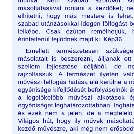
munka. Nem szabad azonban semm
másoltatásával rontani a kezdőket; n
elhitetni, hogy más mestere is lehe
szabad utánzásokkal idegen fölfogást beo
lelkébe. Csak ezúton remélhetjük,
érintetlenül fejlődnek majd ki. Kép36
Emellett természetesen szükség
másolatait is beszerezni, álljanak o
szellem fejlesztése céljából, de 
rajzoltassuk. A természet ilyetén va
művészi felfogás hatása alá kerülne a n
egyénisége kifejlődését befolyásolnók 
a legelőkelőbb művészi alkotások 
egyéniséget leghatározottabban, leghat
és ezek nem a jelen, de a megfelelő 
Világos hát, hogy ily művek másoltat
kezdő művészre, aki még nem erősödöt