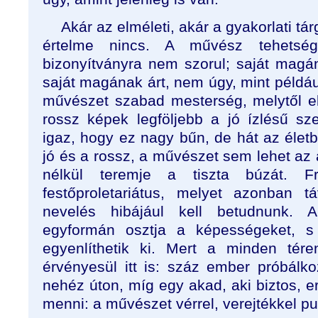
Akár az elméleti, akár a gyakorlati t
értelme nincs. A művész tehetség
bizonyítványra nem szorul; saját magán
saját magának árt, nem úgy, mint példá
művészet szabad mesterség, melytől elt
rossz képek legföljebb a jó ízlésű sz
igaz, hogy ez nagy bűn, de hát az élet
jó és a rossz, a művészet sem lehet az 
nélkül teremje a tiszta búzát. F
festőproletariátus, melyet azonban 
nevelés hibájául kell betudnunk.
egyformán osztja a képességeket, 
egyenlíthetik ki. Mert a minden tér
érvényesül itt is: száz ember próbál
nehéz úton, míg egy akad, aki biztos, er
menni: a művészet vérrel, verejtékkel puh