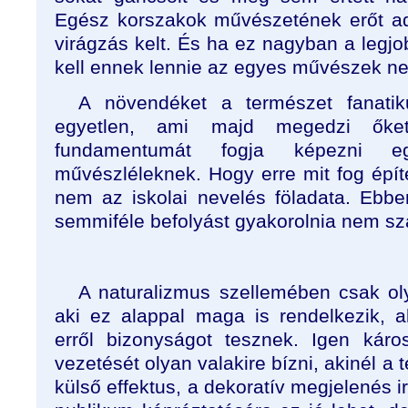
Egész korszakok művészetének erőt ad
virágzás kelt. És ha ez nagyban a legjob
kell ennek lennie az egyes művészek ne
A növendéket a természet fanatik
egyetlen, ami majd megedzi ők
fundamentumát fogja képezni e
művészléleknek. Hogy erre mit fog épít
nem az iskolai nevelés föladata. Ebb
semmiféle befolyást gyakorolnia nem sz
A naturalizmus szellemében csak ol
aki ez alappal maga is rendelkezik, 
erről bizonyságot tesznek. Igen káro
vezetését olyan valakire bízni, akinél a
külső effektus, a dekoratív megjelenés ir