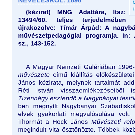
NEVELÉSRŐL. 1898
F
É
(kézirat) MNG Adattára, ltsz:
13494/60. teljes terjedelmében
újraközölve: Tímár Árpád: A nagyb
művészetpedagógiai programja. In:
sz., 143-152.
A Magyar Nemzeti Galériában 1996
művészete
című kiállítás előkészület
János kézirata, melynek tartalmát ad
Réti István visszaemlékezéseiből is
Tizennégy esztendő a Nagybányai festők
ben megnyílt Nagybányai Szabadiskola
elvek gyakorlati megvalósulása volt
Thormát a Hock János
Művészeti ref
megindult vita ösztönözte. Többek közö