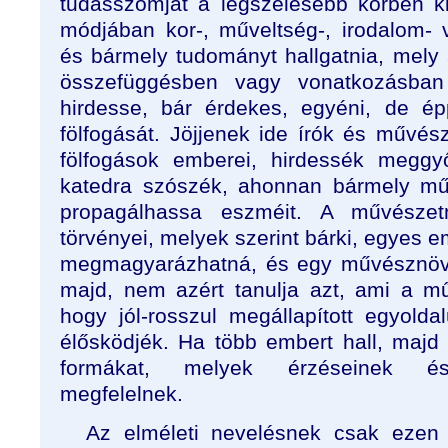
tudásszomját a legszélesebb körben ki 
módjában kor-, műveltség-, irodalom-
és bármely tudományt hallgatnia, mely
összefüggésben vagy vonatkozásba
hirdesse, bár érdekes, egyéni, de ép
fölfogását. Jöjjenek ide írók és művés
fölfogások emberei, hirdessék meggy
katedra szószék, ahonnan bármely műv
propagálhassa eszméit. A művészetn
törvényei, melyek szerint bárki, egyes 
megmagyarázhatná, és egy művésznöven
majd, nem azért tanulja azt, ami a m
hogy jól-rosszul megállapított egyolda
élősködjék. Ha több embert hall, majd
formákat, melyek érzéseinek és
megfelelnek.
Az elméleti nevelésnek csak ezen 