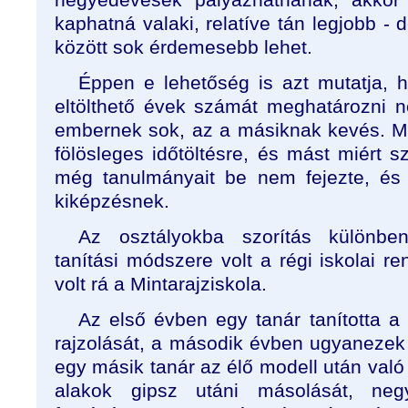
kaphatná valaki, relatíve tán legjobb - 
között sok érdemesebb lehet.
Éppen e lehetőség is azt mutatja, h
eltölthető évek számát meghatározni 
embernek sok, az a másiknak kevés. Mié
fölösleges időtöltésre, és mást miért s
még tanulmányait be nem fejezte, és 
kiképzésnek.
Az osztályokba szorítás különbe
tanítási módszere volt a régi iskolai r
volt rá a Mintarajziskola.
Az első évben egy tanár tanította a
rajzolását, a második évben ugyanezek
egy másik tanár az élő modell után való 
alakok gipsz utáni másolását, ne