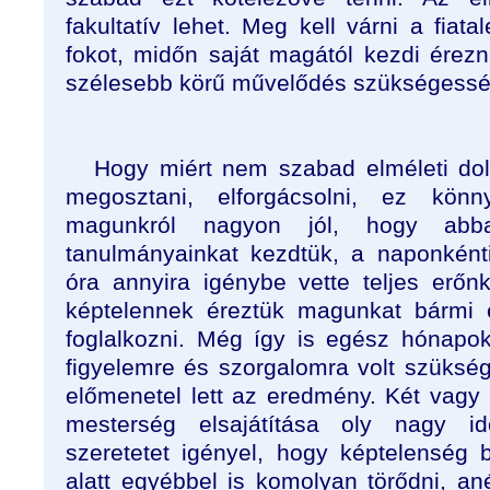
fakultatív lehet. Meg kell várni a fiata
fokot, midőn saját magától kezdi érezn
szélesebb körű művelődés szükségessé
Hogy miért nem szabad elméleti dol
megosztani, elforgácsolni, ez kön
magunkról nagyon jól, hogy abb
tanulmányainkat kezdtük, a naponkénti 
óra annyira igénybe vette teljes erőn
képtelennek éreztük magunkat bármi 
foglalkozni. Még így is egész hónapok
figyelemre és szorgalomra volt szüksé
előmenetel lett az eredmény. Két vagy 
mesterség elsajátítása oly nagy i
szeretetet igényel, hogy képtelenség b
alatt egyébbel is komolyan törődni, an