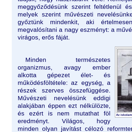
meggyőződésünk szerint feltétlenül é
melyek szerint művészeti nevelésünke
győztünk mindenkit, aki értelmese
megvalósítani a nagy eszményt: a művés
virágos, erős fáját.
Minden természetes
organizmus, avagy ember
alkotta gépezet élet- és
működésföltétele: az egység, a
részek szerves összefüggése.
Művészeti nevelésünk eddigi
alakjában éppen ezt nélkülözte,
és ezért is nem mutathat föl
Az iskola
eredményt. Világos, hogy
minden olyan javítást célozó reformt