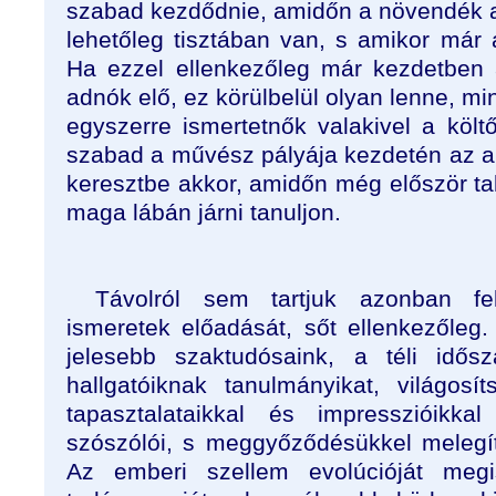
szabad kezdődnie, amidőn a növendék 
lehetőleg tisztában van, s amikor már 
Ha ezzel ellenkezőleg már kezdetben 
adnók elő, ez körülbelül olyan lenne, mi
egyszerre ismertetnők valakivel a költ
szabad a művész pályája kezdetén az ab
keresztbe akkor, amidőn még először talp
maga lábán járni tanuljon.
Távolról sem tartjuk azonban fe
ismeretek előadását, sőt ellenkezőleg.
jelesebb szaktudósaink, a téli idős
hallgatóiknak tanulmányikat, világos
tapasztalataikkal és impresszióikk
szószólói, s meggyőződésükkel melegí
Az emberi szellem evolúcióját meg