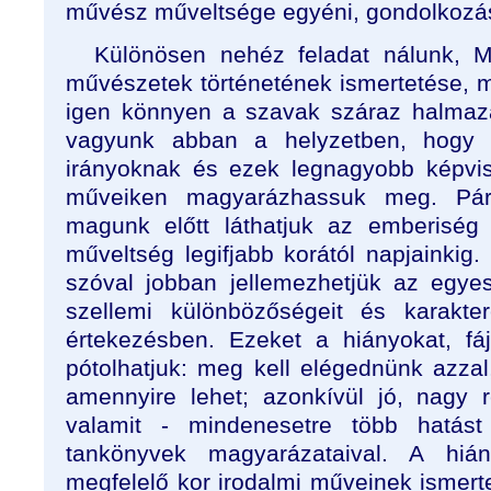
művész műveltsége egyéni, gondolkozás
Különösen nehéz feladat nálunk, M
művészetek történetének ismertetése, m
igen könnyen a szavak száraz halmaz
vagyunk abban a helyzetben, hogy 
irányoknak és ezek legnagyobb képvise
műveiken magyarázhassuk meg. Pár
magunk előtt láthatjuk az emberiség
műveltség legifjabb korától napjainkig
szóval jobban jellemezhetjük az egy
szellemi különbözőségeit és karakter
értekezésben. Ezeket a hiányokat, f
pótolhatjuk: meg kell elégednünk azzal
amennyire lehet; azonkívül jó, nagy 
valamit - mindenesetre több hatás
tankönyvek magyarázataival. A hiá
megfelelő kor irodalmi műveinek ismert