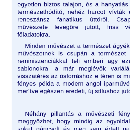
egyetlen biztos talajon, és a hanyatlá
természethódító, nehéz harcot vívták
reneszánsz fanatikus úttörői. Cs
művészete levegőre jutott, friss 
föladatokra.
Minden művészet a természet ágyékáb
művészetnek is csupán a természet 
reminiszenciákkal teli emberi agy ez
sablonokra, a már meglévők variál
visszatérés az ősforráshoz e téren is mi
fényes példa a modern angol iparművé
merítve egészen eredeti, új stílushoz juto
Néhány pillantás a művészeti fényk
meggyőzhet, hogy mindig az egyoldal
sokat gáncsolt és meg sem értett nat