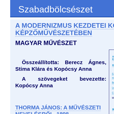
Szabadbölcsészet
A MODERNIZMUS KEZDETEI 
KÉPZŐMŰVÉSZETÉBEN
MAGYAR MŰVÉSZET
A
K
Összeállította: Berecz Ágnes,
R
Stima Klára és Kopócsy Anna
(
A szövegeket bevezette:
s
B
Kopócsy Anna
L
C
M
THORMA JÁNOS: A MŰVÉSZETI
M