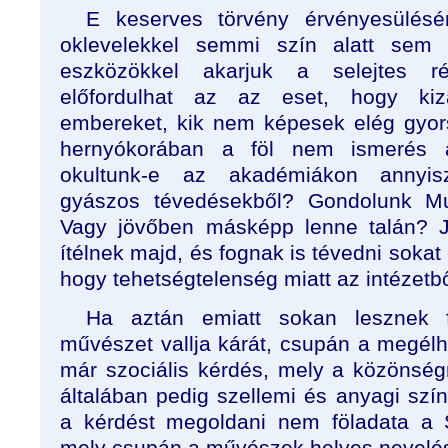
E keserves törvény érvényesülésén
oklevelekkel semmi szín alatt sem á
eszközökkel akarjuk a selejtes ré
előfordulhat az az eset, hogy kiz
embereket, kik nem képesek elég gyors
hernyókorában a föl nem ismerés á
okultunk-e az akadémiákon annyiszo
gyászos tévedésekből? Gondolunk Mu
Vagy jövőben másképp lenne talán? 
ítélnek majd, és fognak is tévedni sokat
hogy tehetségtelenség miatt az intézetbő
Ha aztán emiatt sokan lesznek 
művészet vallja kárát, csupán a megél
már szociális kérdés, mely a közönsé
általában pedig szellemi és anyagi szí
a kérdést megoldani nem föladata a 
mely csupán a művészek helyes nevelését