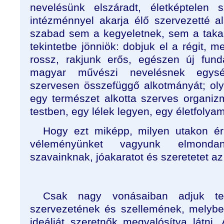
nevelésünk elszáradt, életképtelen s
intézménnyel akarja élő szervezetté a
szabad sem a kegyeletnek, sem a tak
tekintetbe jönniök: dobjuk el a régit, m
rossz, rakjunk erős, egészen új fun
magyar művészi nevelésnek egys
szervesen összefüggő alkotmányát; ol
egy természet alkotta szerves organi
testben, egy lélek legyen, egy életfolyam
Hogy ezt miképp, milyen utakon érh
véleményünket vagyunk elmondan
szavainknak, jóakaratot és szeretetet a
Csak nagy vonásaiban adjuk te
szervezetének és szellemének, melybe
ideálját szeretnők megvalósítva látni.