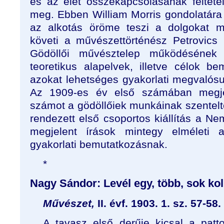
és az élet összekapcsolásának feltétel
meg. Ebben William Morris gondolatára 
az alkotás öröme teszi a dolgokat mű
követi a művészettörténész Petrovics
Gödöllői művésztelep működésének 
teoretikus alapelvek, illetve célok bem
azokat lehetséges gyakorlati megvalósu
Az 1909-es év első számában megje
számot a gödöllőiek munkáinak szentelt
rendezett első csoportos kiállítás a N
megjelent írások mintegy elméleti a
gyakorlati bemutatkozásnak.
*
Nagy Sándor: Levél egy, több, sok ko
Művészet,
II. évf. 1903. 1. sz. 57-58.
A tavasz első derűje kicsal a patt