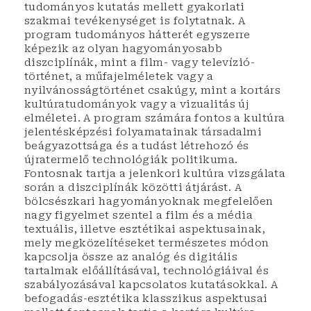
tudományos kutatás mellett gyakorlati
szakmai tevékenységet is folytatnak. A
program tudományos hátterét egyszerre
képezik az olyan hagyományosabb
diszciplínák, mint a film- vagy televízió-
történet, a műfajelméletek vagy a
nyilvánosságtörténet csakúgy, mint a kortárs
kultúratudományok vagy a vizualitás új
elméletei. A program számára fontos a kultúra
jelentésképzési folyamatainak társadalmi
beágyazottsága és a tudást létrehozó és
újratermelő technológiák politikuma.
Fontosnak tartja a jelenkori kultúra vizsgálata
során a diszciplínák közötti átjárást. A
bölcsészkari hagyományoknak megfelelően
nagy figyelmet szentel a film és a média
textuális, illetve esztétikai aspektusainak,
mely megközelítéseket természetes módon
kapcsolja össze az analóg és digitális
tartalmak előállításával, technológiáival és
szabályozásával kapcsolatos kutatásokkal. A
befogadás-esztétika klasszikus aspektusai