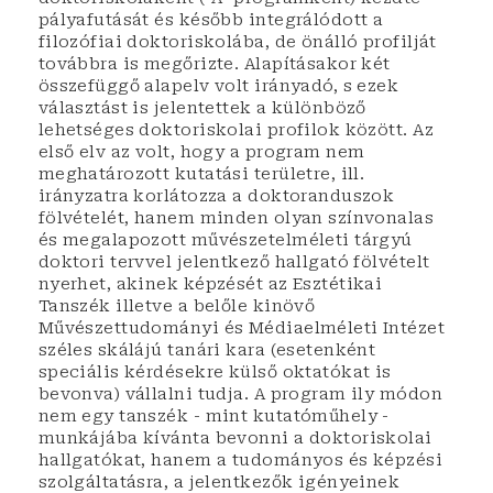
pályafutását és később integrálódott a
filozófiai doktoriskolába, de önálló profilját
továbbra is megőrizte. Alapításakor két
összefüggő alapelv volt irányadó, s ezek
választást is jelentettek a különböző
lehetséges doktoriskolai profilok között. Az
első elv az volt, hogy a program nem
meghatározott kutatási területre, ill.
irányzatra korlátozza a doktoranduszok
fölvételét, hanem minden olyan színvonalas
és megalapozott művészetelméleti tárgyú
doktori tervvel jelentkező hallgató fölvételt
nyerhet, akinek képzését az Esztétikai
Tanszék illetve a belőle kinövő
Művészettudományi és Médiaelméleti Intézet
széles skálájú tanári kara (esetenként
speciális kérdésekre külső oktatókat is
bevonva) vállalni tudja. A program ily módon
nem egy tanszék - mint kutatóműhely -
munkájába kívánta bevonni a doktoriskolai
hallgatókat, hanem a tudományos és képzési
szolgáltatásra, a jelentkezők igényeinek