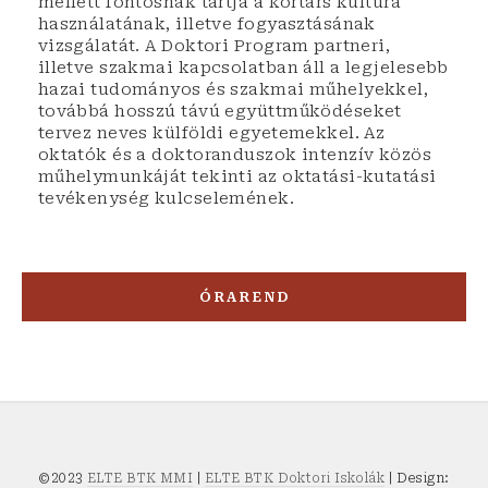
mellett fontosnak tartja a kortárs kultúra
használatának, illetve fogyasztásának
vizsgálatát. A Doktori Program partneri,
illetve szakmai kapcsolatban áll a legjelesebb
hazai tudományos és szakmai műhelyekkel,
továbbá hosszú távú együttműködéseket
tervez neves külföldi egyetemekkel. Az
oktatók és a doktoranduszok intenzív közös
műhelymunkáját tekinti az oktatási-kutatási
tevékenység kulcselemének.
ÓRAREND
©2023
ELTE BTK MMI
|
ELTE BTK Doktori Iskolák
| Design: