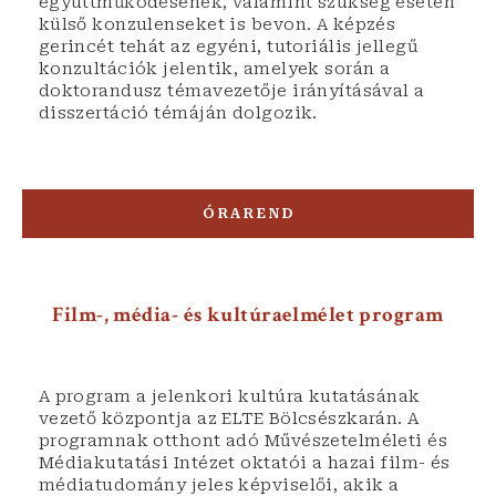
együttműködésének, valamint szükség esetén
külső konzulenseket is bevon. A képzés
gerincét tehát az egyéni, tutoriális jellegű
konzultációk jelentik, amelyek során a
doktorandusz témavezetője irányításával a
disszertáció témáján dolgozik.
ÓRAREND
Film-, média- és kultúraelmélet program
A program a jelenkori kultúra kutatásának
vezető központja az ELTE Bölcsészkarán. A
programnak otthont adó Művészetelméleti és
Médiakutatási Intézet oktatói a hazai film- és
médiatudomány jeles képviselői, akik a