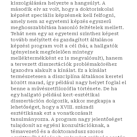
kiszolgálására helyezte a hangsúlyt. A
második elv az volt, hogy a doktoriskolai
képzést speciális képzésnek kell felfogni,
amely nem az egyetemi képzés egyszerű
meghosszabbítása hasonló feltételek mellett.
Tehát nem egy az egyetemi szinthez képest
tovább mélyített és gazdagított általános
képzési program volt a cél (bár, a hallgatók
igényeinek megfelelően mintegy
melléktermékként ez is megvalósult), hanem
a tervezett disszertációk problémaköréhez
igazodva alakult a kínálat. Ez a kínálat
természetesen a diszciplína általános keretei
között marad, így például nagy helyet foglal el
benne a művészetfilozófia története. De ha
egy hallgató például kert-esztétikai
disszertáción dolgozik, akkor megkapja a
lehetőséget, hogy a XVIII. századi
esztétikának ezt a vonatkozásait
tanulmányozza. A program nagy jelentőséget
tulajdonít az egyéni konzultációknak, a
témavezető és a doktorandusz szoros