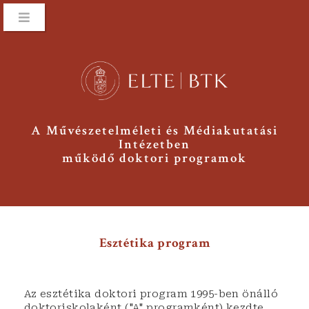
A Művészetelméleti és Médiakutatási
Intézetben
működő doktori programok
Esztétika program
Az esztétika doktori program 1995-ben önálló
doktoriskolaként ("A" programként) kezdte