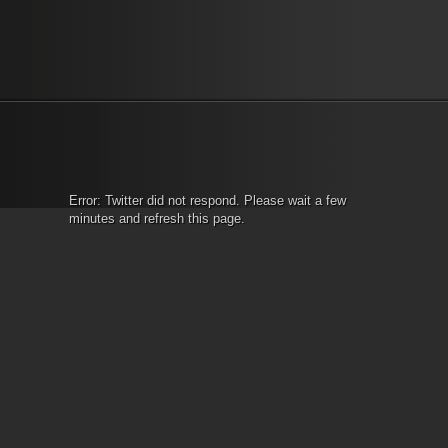
“Szexuális
tegye azt. A vágás története 
erőszakkal, kapcsolati
konvenciók kialakításának és
erőszakkal és prostitúcióval
megsértésének...
kapcsolatos hírek a magyar...
»
»
Error: Twitter did not respond. Please wait a few
minutes and refresh this page.