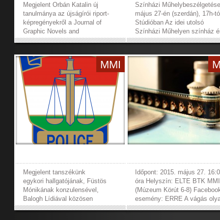
Megjelent Orbán Katalin új
Színházi Műhelybeszélgetés
tanulmánya az újságírói riport-
május 27-én (szerdán), 17h-tó
képregényekről a Journal of
Stúdióban Az idei utolsó
Graphic Novels and
Színházi Műhelyen színház é
Comics különszámában. Mik a
diktatúra kérdésköre kapcsán
rajz lehetőségei a mai
beszélgetünk, minden
médiatérben és -időben? A cikk,
érdeklődőt...
MMI
M
amely Joe Sacco szarajevói és
Guibert, Lefevre, és Lemercier
afganisztáni...
»
»
Megjelent tanszékünk
Időpont: 2015. május 27. 16:
egykori hallgatójának, Füstös
óra Helyszín: ELTE BTK MM
Mónikának konzulensével,
(Múzeum Körút 6-8) Faceboo
Balogh Lídiával közösen
esemény: ERRE A vágás oly
írt tanulmánya a Magyar
mint a nyelv: konvencionális
Rendészet 2015/1-es számában:
tagolja a világot, hogy érthet