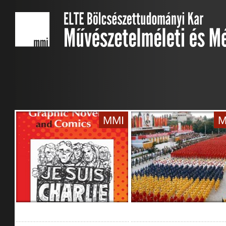
MMI
M