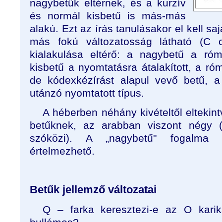
nagybetűk eltérnek, és a kurzív
és normál kisbetű is más-más
alakú. Ezt az írás tanulásakor el kell sa
más fokú változatosság látható (C
kialakulása eltérő: a nagybetű a ró
kisbetű a nyomtatásra átalakított, a róma
de kódexkézírást alapul vevő betű, a k
utánzó nyomtatott típus.
A héberben néhány kivételtől eltekint
betűknek, az arabban viszont négy (
szóközi). A „nagybetű" fogalma
értelmezhető.
Betűk jellemző változatai
Q – farka keresztezi-e az O kari