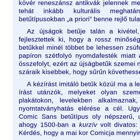
kövér reneszánsz antikvák jelennek m
tehát inkább kulturális meghatá
betűtípusokban „a priori” benne rejlő tul
Az újságok betűje talán a kivétel,
fejlesztettek ki, hogy a rossz minős
betűkkel minél többet be lehessen zsúf
papíron szétfolyó nyomdafesték miatt
összefolyt, ezért az újságbetűk szemei 
száraik kisebbek, hogy sűrűn követhess
A kézírást imitáló betűk közül ma a l
írást utánzók, melyeket olyan szem
plakátokon, levelekben alkalmazna
nyomtatványhatás elérése a cél. U
Comic Sans betűtípus oly népszerű, 
ahogy 1500-ban a
kurzív
volt divatos:
Kérdés, hogy a mai kor Comicja mennyire