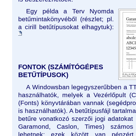
Egy példa a Terv Nyomda
betűmintakönyvéből (részlet; pl.
a cirill betűtípusokat elhagytuk):
FONTOK (SZÁMÍTÓGÉPES
BETŰTÍPUSOK)
A Windowsban legegyszerűbben a TTF
használhatók, melyek a Vezérlőpult (C
(Fonts) könyvtárában vannak (segédpro
is használhatók). A betűtípusfájl tartalm
betűre vonatkozó szerzői jogi adatokat 
Garamond, Caslon, Times) számos v
lehetnek: ezek között van pénzért m