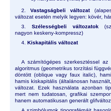
2.
Vastagságbeli változat
(alape
változat esetén melyik legyen: kövér, h
3.
Szélességbeli változatok
(s
nagyon keskeny-kompressz)
4.
Kiskapitális változat
A számítógépes szerkesztéssel az 
algoritmus (geometrikus torzítási függvé
döntött (oblique vagy faux italic), ham
hamis kiskapitális (általánosan használt
változat. Ezek használata azonban tip
mert nem tudatosan, grafikai szempon
hanem automatikusan generált glifváltoz
A szimbólumok tipografémáit hasonló