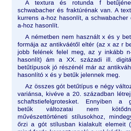
A textura és rotunda f betűjén
schwabacher és fraktúrénak van. A text
kurrens a-hoz hasonlít, a schwabacher és
a-hoz hasonlít.
A németben nem használt x és y be
formája az antikváétől eltér (az x az r b
jobb felének felel meg, az y inkább n
hasonlít) ám a XX. századi ill. digitá
betűtípusok jó részénél már az antikvá
hasonlító x és y betűk jelennek meg.
Az összes gót betűtípus e négy válto
variánsa, kivéve a 20. században létrej
schaftstiefelgrotesket. Ennyiben a 
betűk változatai nem kötődn
művészettörténeti stílusokhoz, mindeg
őrzi a gót stílusban kialakult elemeit (