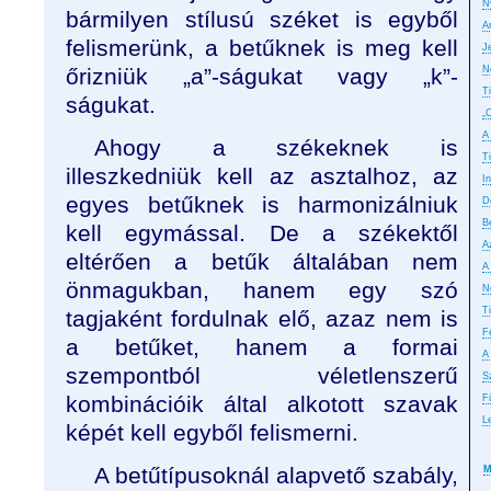
N
bármilyen stílusú széket is egyből
A
felismerünk, a betűknek is meg kell
J
őrizniük „a”-ságukat vagy „k”-
N
T
ságukat.
„
A
Ahogy a székeknek is
T
illeszkedniük kell az asztalhoz, az
In
egyes betűknek is harmonizálniuk
D
B
kell egymással. De a székektől
A
eltérően a betűk általában nem
A
önmagukban, hanem egy szó
No
T
tagjaként fordulnak elő, azaz nem is
F
a betűket, hanem a formai
A
szempontból véletlenszerű
S
kombinációik által alkotott szavak
F
L
képét kell egyből felismerni.
A betűtípusoknál alapvető szabály,
M