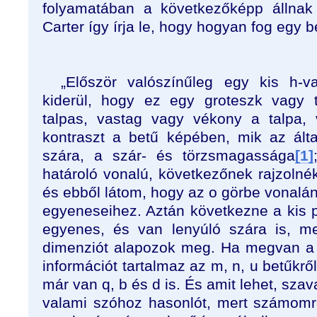
folyamatában a következőképp állnak
Carter így írja le, hogy hogyan fog egy 
„Először valószínűleg egy kis h-
kiderül, hogy ez egy groteszk vagy t
talpas, vastag vagy vékony a talpa,
kontraszt a betű képében, mik az álta
szára, a szár- és törzsmagassága
[1]
határoló vonalú, következőnek rajzolnék
és ebből látom, hogy az o görbe vonalán
egyeneseihez. Aztán következne a kis p, 
egyenes, és van lenyúló szára is, m
dimenziót alapozok meg. Ha megvan a 
információt tartalmaz az m, n, u betűkrő
már van q, b és d is. És amit lehet, sza
valami szóhoz hasonlót, mert számomr