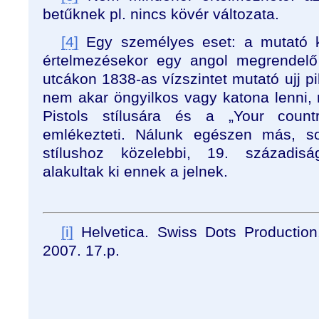
betűknek pl. nincs kövér változata.
[4]
Egy személyes eset: a mutató ké
értelmezésekor egy angol megrendelő
utcákon 1838-as vízszintet mutató ujj pik
nem akar öngyilkos vagy katona lenni,
Pistols stílusára és a „Your coun
emlékezteti. Nálunk egészen más, so
stílushoz közelebbi, 19. századis
alakultak ki ennek a jelnek.
[i]
Helvetica. Swiss Dots Production
2007. 17.p.