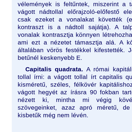
vélemények is feltűntek, miszerint a 
vágott nádtollal előrajzoló-előfestő e
csak ezeket a vonalakat követték (e
kontraszt is a nádtoll sajátja). A t
vonalak kontrasztja könnyen létrehozható
ami ezt a nézetet támasztja alá. A k
általában vörös festékkel kifestették. 
betűnél keskenyebb E.
Capitalis quadrata.
A római kapitál
tollal írni: a vágott tollal írt capitalis
kisméretű, széles, félkövér kapitálishoz
vágott hegyét az írásra 90 fokban tart
nézett ki, mintha mi végig kövér 
szövegeinket, azaz apró méretű, de 
kisbetűk még nem lévén.