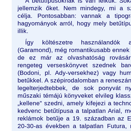
A betűtípusoknak is van lelkük. So
jellemzik őket. Nem mindegy, mi a s
célja. Pontosabban: vannak a tipogr
hagyományok arról, hogy mely betűtíp
illik.
Így költészetre használandók 
(Garamond), még romantikusabb ennek dő
de ez már az olvashatóság rovásár
rengeteg verseskönyvet szednek baro
(Bodoni, pl. Ady-versekhez) vagy hum
betűkkel. A szépirodalomban a reneszán
legelterjedtebbek, de sok ponyvát n
műszaki témájú könyveket elvileg klassz
„kellene” szedni, amely kifejezi a technol
kedvenc betűtípusa a talpatlan Arial, 
reklámok betűje a 19. században az Eg
20-30-as években a talpatlan Futura