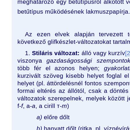
meghatározó egy betűtípusról alkotott
betűtípus működésének lakmuszpapírja.
Az ezen elvek alapján tervezett te
következő glifkészlet-változatokat tarta
1.
Stiláris
változat:
álló vagy kurzív
[2
viszonya
gazdaságossági szempontok
több fér el azonos helyen;
gyakorla
kurzivált szöveg kisebb helyet foglal 
helyet (pl. áttördelésnél fontos szempont
formai eltérés az állótól, csak a döntés
változatok szerepelnek, melyek között jel
f-
f
, a-
a
, a cirill т-
т
)
a)
előre dőlt
b)
hanyatt dőlt (ritka, pl. víznévír