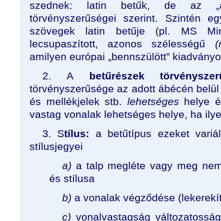
szednek: latin betűk, de az „ál
törvényszerűségei szerint. Szintén e
szövegek latin betűje (pl.
MS Mi
lecsupaszított, azonos szélességű
(
amilyen európai „bennszülött” kiadványo
2.
A
betűrészek
törvényszer
törvényszerűsége az adott ábécén belül (o
és mellékjelek stb.
lehetséges
helye és
vastag vonalak lehetséges helye, ha ily
3.
S
tílus:
a betűtípus ezeket variáló
stílusjegyei
a)
a talp megléte vagy meg nem
és stílusa
b)
a vonalak végződése (lekerekíte
c)
vonalvastagság változatosság