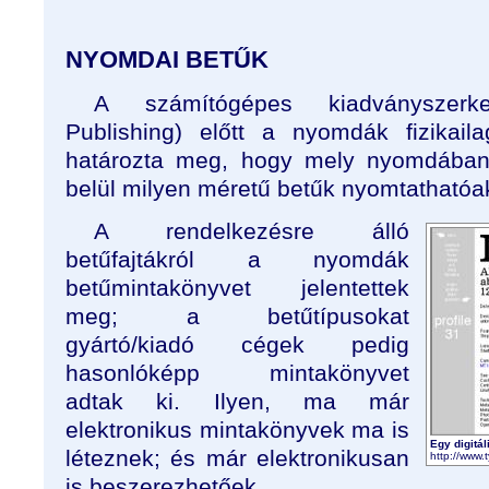
NYOMDAI BETŰK
A számítógépes kiadványszerk
Publishing) előtt a nyomdák fizikail
határozta meg, hogy mely nyomdában 
belül milyen méretű betűk nyomtathatóa
A rendelkezésre álló
betűfajtákról a nyomdák
betűmintakönyvet jelentettek
meg; a betűtípusokat
gyártó/kiadó cégek pedig
hasonlóképp mintakönyvet
adtak ki. Ilyen, ma már
elektronikus mintakönyvek ma is
Egy digitá
léteznek; és már elektronikusan
http://www
is beszerezhetőek.