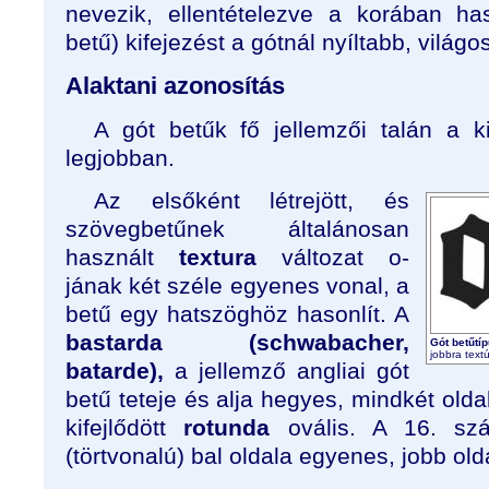
nevezik, ellentételezve a korában hasz
betű) kifejezést a gótnál nyíltabb, világ
Alaktani azonosítás
A gót betűk fő jellemzői talán a k
legjobban.
Az elsőként létrejött, és
szövegbetűnek általánosan
használt
textura
változat o-
jának két széle egyenes vonal, a
betű egy hatszöghöz hasonlít. A
bastarda (schwabacher,
Gót betűtí
jobbra text
batarde),
a jellemző angliai gót
betű teteje és alja hegyes, mindkét old
kifejlődött
rotunda
ovális. A 16. sz
(törtvonalú) bal oldala egyenes, jobb old