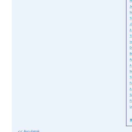
A
J
N
T
„
A
T
In
D
B
A
A
No
T
F
A
S
F
L
M
<< Arculatok