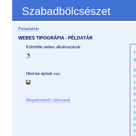
Szabadbölcsészet
Feladattár
WEBES TIPOGRÁFIA - PÉLDATÁR
Különféle webes alkalmazások:
T
R
B
Html-be épített css:
E
A 
N
B
Megtekinthető változatok
S
A
H
É
K
N