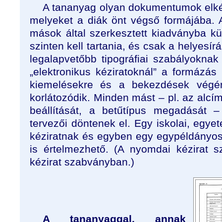
A tananyag olyan dokumentumok elké
melyeket a diák önt végső formájába.
mások által szerkesztett kiadványba kü
szinten kell tartania, és csak a helyesírás
legalapvetőbb tipográfiai szabályoknak 
„elektronikus kéziratoknál” a formázás 
kiemelésekre és a bekezdések végén 
korlátozódik. Minden mást – pl. az alc
beállítását, a betűtípus megadását –
tervezői döntenek el. Egy iskolai, egyet
kéziratnak és egyben egy egypéldányo
is értelmezhető. (A nyomdai kézirat 
kézirat szabványban.)
A tananyaggal, annak