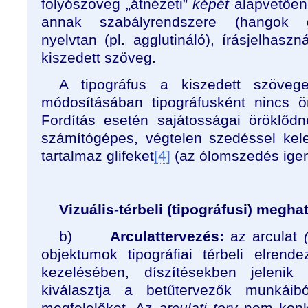
folyószöveg „átnézeti”
képét
alapvetőe
annak szabályrendszere (hangok gy
nyelvtan (pl. agglutináló), írásjelhasz
kiszedett szöveg.
A tipográfus a kiszedett szöveg
módosításában tipográfusként nincs ö
Fordítás esetén sajátosságai öröklőd
számítógépes, végtelen szedéssel ke
tartalmaz glifeket
[4]
(az ólomszedés igen
Vizuális-térbeli (tipográfusi) megh
b)
Arculattervezés:
az arculat
objektumok tipográfiai térbeli elrend
kezelésében, díszítésekben jelenik
kiválasztja a betűtervezők munkái
megfelelőket. Az
arculati terv
nem konkr