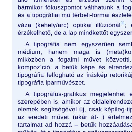
bármikor fókuszpontot válthatunk a fog
és a tipográfiai mű térbeli-formai észlel
[ii]
váza (kehely/arc) optikai illúziónál
; 
érzékelhető, de a lap mindkettőt egyszer
A tipográfia nem egyszerűen semle
médium, hanem maga is (meta)kom
miközben a fogalmi művet közvetíti
kompozíció, a betűk képe és elrendez
tipográfia felfogható az íráskép retor
tipográfia iparművészet.
A tipográfus-grafikus megjelenhet
szerepében is, amikor az oldalelrendezés
elemek segítségével új, csak képileg-ti
az eredeti művet (akár át- ) értelm
tartalmat ad hozzá – betűk hozzáadása