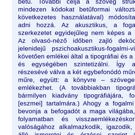
betű. További célja a szöveg struk
mindezen kódokat betűformai változta
következetes használatával) módosítan
adni hozzá. Az akusztikus, a fog
szerkezetet egyidejűleg nem képes a 
Az olvasó-néző időben zajló dekód
jelenidejű pszichoakusztikus-fogalmi-v
követően emlékei által a tipográfiai és 
és egységében szintetizálni. Így 
részesévé válva a két egybefonódó műre 
műre, együtt: a könyvre – szövege é
emlékezhet. (A továbbiakban tipogr
bármilyen kiadvány tipográfiájára, 
[eszmei] tartalmára.) Ahogy a fogalmi
bevonja a befogadót a maga világába
folyamatban és visszaemlékezésko
valóságához alkalmazkodik, igazodik,
álló ismeretei és érzései szerint á