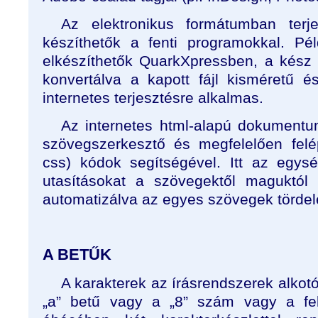
Az elektronikus formátumban terj
készíthetők a fenti programokkal. Pé
elkészíthetők QuarkXpressben, a kész
konvertálva a kapott fájl kisméretű 
internetes terjesztésre alkalmas.
Az internetes html-alapú dokumentu
szövegszerkesztő és megfelelően felép
css) kódok segítségével. Itt az egys
utasításokat a szövegektől maguktól el
automatizálva az egyes szövegek tördel
A BETŰK
A karakterek az írásrendszerek alkotó
„a” betű vagy a „8” szám vagy a felk