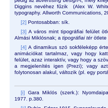
pedig az
advertising design
-t, mely kif
Diggins nevéhez fűzik (Alex W. White
typography. Allworth Communications, 2
[2]
Pontosabban: sík.
[3]
A város mint tipográfiai felület ö
Almási Miklósnak; a
tipográfiai tér
ötlete
[4]
A dinamikus szó sokféleképp értel
animációkat tartalmaz, vagy hogy katti
felület, azaz interaktív, vagy hogy a sz
a megjelenítés igen (Prezi); vagy a
folytonosan alakul, változik (pl. egy port
[i]
Gara Miklós (szerk.): Nyomdaipar
1977. p.380.