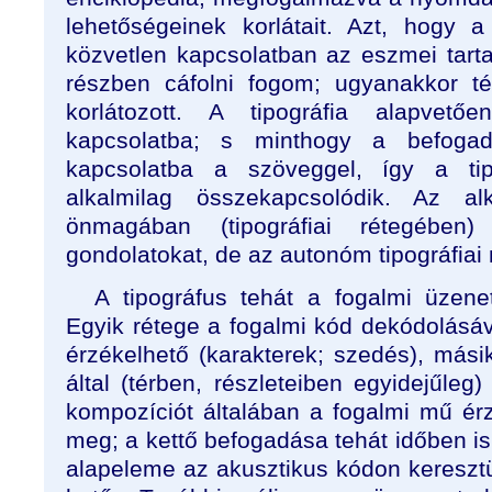
lehetőségeinek korlátait. Azt, hogy 
közvetlen kapcsolatban az eszmei tar
részben cáfolni fogom; ugyanakkor t
korlátozott. A tipográfia alapvet
kapcsolatba; s minthogy a befogad
kapcsolatba a szöveggel, így a ti
alkalmilag összekapcsolódik. Az alk
önmagában (tipográfiai rétegében
gondolatokat, de az autonóm tipográfiai 
A tipográfus tehát a fogalmi üzenet
Egyik rétege a fogalmi kód dekódolásáva
érzékelhető (karakterek; szedés), mási
által (térben, részleteiben egyidejűleg)
kompozíciót általában a fogalmi mű érz
meg; a kettő befogadása tehát időben is 
alapeleme az akusztikus kódon keresztü