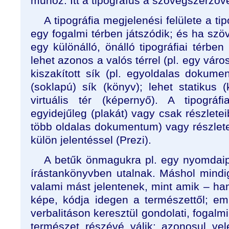
műhöz. Itt a tipográfus a szövegszerzőv
A tipográfia megjelenési felülete a tipo
egy fogalmi térben játszódik; és ha szö
egy különálló, önálló tipográfiai térben i
lehet azonos a valós térrel (pl. egy váro
kiszakított sík (pl. egyoldalas dokum
(soklapú) sík (könyv); lehet statikus
virtuális tér (képernyő). A tipográfi
egyidejűleg (plakát) vagy csak részlete
több oldalas dokumentum) vagy részlete
külön jelentéssel (Prezi).
A betűk önmagukra pl. egy nyomdai
írástankönyvben utalnak. Máshol mindig
valami mást jelentenek, mint amik – hang
képe, kódja idegen a természettől; em
verbalitáson keresztül gondolati, fogalmi
természet részévé válik; azonosul vel