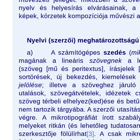
nyelv és helyesírás elvárásainak, a
képek, körzetek kompozíciója művészi alk
Nyelvi (szerzői) meghatározottságú
a)
A számítógépes
szedés
(
mi
magának a lineáris
szövegnek
a lét
(szöveg [mű és peritextus], írásjelek 
sortörések, új bekezdés, kiemelések 
jelölése
; illetve a szöveghez járuló 
utalások, szövegátvételek, idézetek 
szöveg térbeli elhelyez(ked)ése és bet
nem tartozik tárgyába. A szerzői utasítás
végre. A mikrotipográfiát írott szabál
melyeket ritkán (és lehetőleg tudatosa
szerkesztője fölülírhat
[3]
. A csak mikro