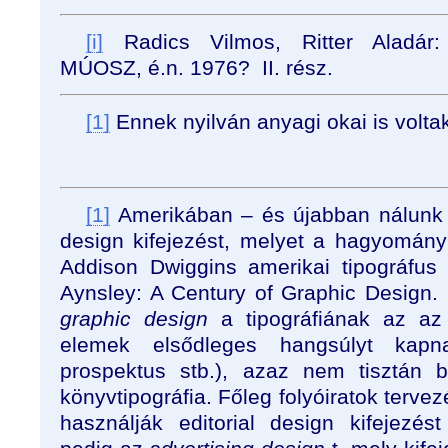
[i]
Radics Vilmos, Ritter Aladár: L
MÚOSZ, é.n. 1976? II. rész.
[1]
Ennek nyilván anyagi okai is volta
[1]
Amerikában – és újabban nálunk i
design kifejezést, melyet a hagyomány
Addison Dwiggins amerikai tipográfus
Aynsley: A Century of Graphic Design. 
graphic design
a tipográfiának az az
elemek elsődleges hangsúlyt kapna
prospektus stb.), azaz nem tisztán 
könyvtipográfia. Főleg folyóiratok terve
használják editorial design kifejezést