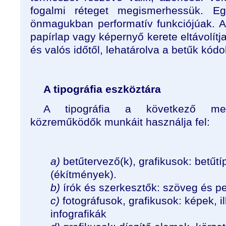
fogalmi réteget megismerhessük. Egy
önmagukban performatív funkciójúak. 
papírlap vagy képernyő kerete eltávolítja
és valós időtől, lehatárolva a betűk kódol
A tipográfia eszköztára
A tipográfia a következő mes
közreműködők munkáit használja fel:
a)
betűtervező(k), grafikusok: betűt
(ékítmények).
b)
írók és szerkesztők: szöveg és pe
c)
fotográfusok, grafikusok: képek, il
infografikák