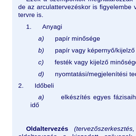
de az arculattervezéskor is figyelembe 
tervre is.
1.
Anyagi
a)
papír minősége
b)
papír vagy képernyő/kijelző
c)
festék vagy kijelző minőség
d)
nyomtatási/megjelenítési te
2.
Időbeli
a)
elkészítés egyes fázisai
idő
Oldaltervezés
(tervezőszerkesztés