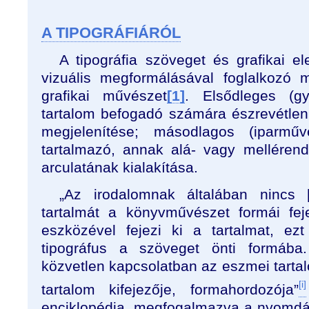
A TIPOGRÁFIÁRÓL
A tipográfia szöveget és grafikai 
vizuális megformálásával foglalkozó me
grafikai művészet
[1]
. Elsődleges (gy
tartalom befogadó számára észrevétlenü
megjelenítése; másodlagos (iparmű
tartalmazó, annak alá- vagy mellérende
arculatának kialakítása.
„Az irodalomnak általában nincs
tartalmát a könyvművészet formái fej
eszközével fejezi ki a tartalmat, ez
tipográfus a szöveget önti formába.
közvetlen kapcsolatban az eszmei tarta
[i]
tartalom kifejezője, formahordozója”
enciklopédia, megfogalmazva a nyomdá