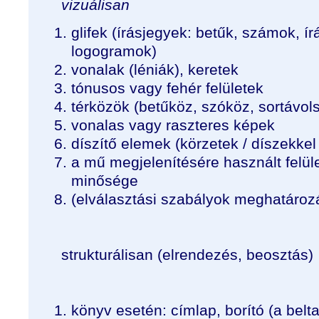
vizuálisan
glifek (írásjegyek: betűk, számok, í
logogramok)
vonalak (léniák), keretek
tónusos vagy fehér felületek
térközök (betűköz, szóköz, sortávo
vonalas vagy raszteres képek
díszítő elemek (körzetek / díszekkel 
a mű megjelenítésére használt felül
minősége
(elválasztási szabályok meghatározá
strukturálisan (elrendezés, beosztás)
könyv esetén
: címlap, borító (a be