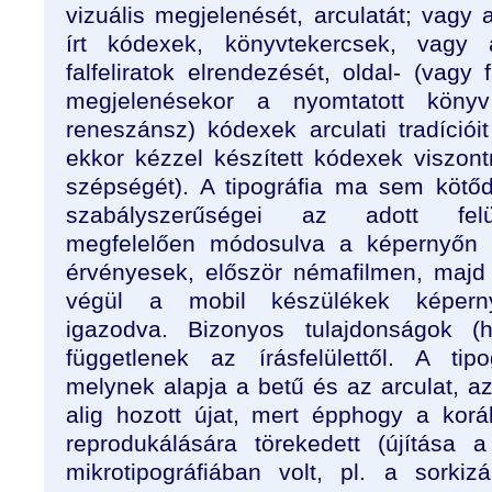
vizuális megjelenését, arculatát; vagy 
írt kódexek, könyvtekercsek, vagy
falfeliratok elrendezését, oldal- (vagy 
megjelenésekor a nyomtatott könyv
reneszánsz) kódexek arculati tradícióit
ekkor kézzel készített kódexek viszon
szépségét). A tipográfia ma sem kötőd
szabályszerűségei az adott felül
megfelelően módosulva a képernyőn 
érvényesek, először némafilmen, majd 
végül a mobil készülékek képerny
igazodva. Bizonyos tulajdonságok (ha
függetlenek az írásfelülettől. A tip
melynek alapja a betű és az arculat, a
alig hozott újat, mert épphogy a koráb
reprodukálására törekedett (újítása 
mikrotipográfiában volt, pl. a sorkiz