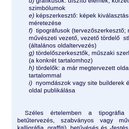
d)
grafikusok: díszítő elemek, körzet
szimbólumok
e)
képszerkesztő: képek kiválasztás
méretezése
f)
tipográfusok (tervezőszerkesztő;
művészeti vezető, vezető tördelő
st
(általános oldaltervezés)
g)
tördelőszerkesztők, műszaki szer
(a konkrét tartalomhoz)
h)
tördelők: a már megtervezett oldal
tartalommal
i)
nyomdászok vagy site builderek é
oldal publikálása
Széles értelemben a tipográfia 
betűtervezés, szabványos vagy műv
kalligráfia, graffiti), betűvésés és -fest