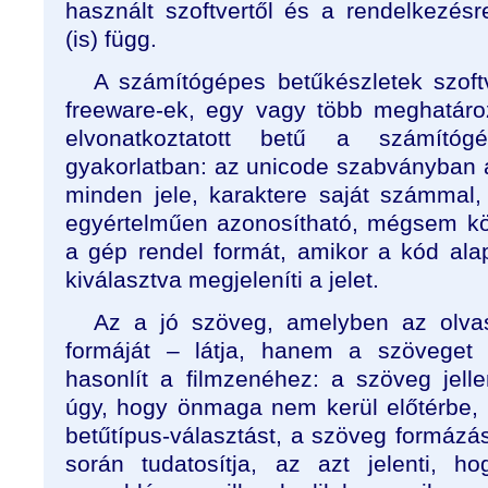
használt szoftvertől és a rendelkezésre 
(is) függ.
A számítógépes betűkészletek szoft
freeware-ek, egy vagy több meghatároz
elvonatkoztatott betű a számító
gyakorlatban: az unicode szabványban 
minden jele, karaktere saját számmal,
egyértelműen azonosítható, mégsem kö
a gép rendel formát, amikor a kód alap
kiválasztva megjeleníti a jelet.
Az a jó szöveg, amelyben az olv
formáját – látja, hanem a szöveget
hasonlít a filmzenéhez: a szöveg jell
úgy, hogy önmaga nem kerül előtérbe, 
betűtípus-választást, a szöveg formázá
során tudatosítja, az azt jelenti, ho