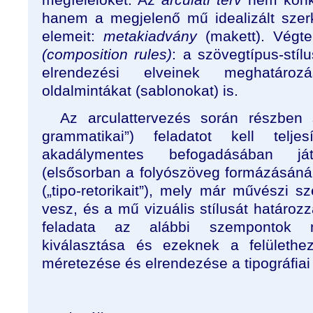
hanem a megjelenő mű idealizált szerke
elemeit:
metakiadvány
(makett). Végte
(composition rules)
: a szövegtípus-stí
elrendezési elveinek meghatároz
oldalmintákat (sablonokat) is.
Az arculattervezés során részben sz
grammatikai”) feladatot kell telj
akadálymentes befogadásában já
(elsősorban a folyószöveg formázásánál);
(„tipo-retorikait”), mely már művészi 
vesz, és a mű vizuális stílusát határoz
feladata az alábbi szempontok me
kiválasztása és ezeknek a felületh
méretezése és elrendezése a tipográfiai