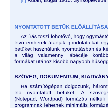
[ii]
Rubin, Edgar 1915. Synsoplevede 
NYOMTATOTT BETŰK ELŐÁLLÍTÁSA
Az írás teszi lehetővé, hogy egymástó
lévő emberek átadják gondolataikat eg
betűket használunk nyomtatásban és k
a világ valamennyi ábécéje korábbi,
formákat utánoz kisebb-nagyobb hűségg
SZÖVEG, DOKUMENTUM, KIADVÁN
Ha számítógépen dolgozunk, háromfél
elő nyomtatott betűket. A szövegs
(Notepad, Wordpad) formázás nélküli 
programnak lehetnek minimális formázási