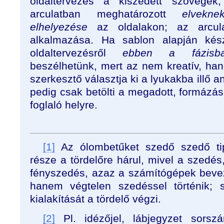
oldaltervezés a kiszedett szövegek,
arculatban meghatározott
elvekne
elhelyezése
az oldalakon; az arcula
alkalmazása. Ha sablon alapján készü
oldaltervezésről
ebben a fázisb
beszélhetünk, mert az nem kreatív, h
szerkesztő választja ki a lyukakba illő a
pedig csak betölti a megadott, formázás
foglaló helyre.
[1]
Az ólombetűket szedő szedő tip
része a tördelőre hárul, mivel a szedés
fényszedés, azaz a számítógépek beve
hanem végtelen szedéssel történik; 
kialakítását a tördelő végzi.
[2]
Pl. idézőjel, lábjegyzet sors