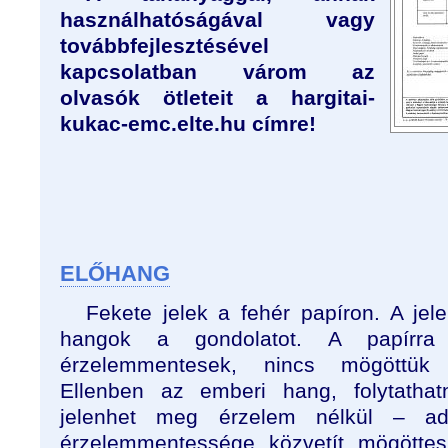
használhatóságával vagy
továbbfejlesztésével
kapcsolatban várom az
olvasók ötleteit a hargitai-
kukac-emc.elte.hu címre!
ELŐHANG
Fekete jelek a fehér papíron. A jel
hangok a gondolatot. A papírra 
érzelemmentesek, nincs mögöttük 
Ellenben az emberi hang, folytatha
jelenhet meg érzelem nélkül – ad
érzelemmentessége közvetít mögöttes