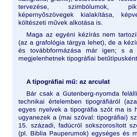
tervezése, szimbólumok, pik
képernyőszövegek kialakítása, kép
költészeti művek alkotása is.
Maga az egyéni kézírás nem tartozik
(az a grafológia tárgya lehet), de a ké
és továbbformázása már igen; s a 
megjelenhetnek tipográfiai betűtípusként
A tipográfiai mű: az arculat
Bár csak a Gutenberg-nyomda feláll
technikai értelemben tipográfiáról (a
egyes nyelvek a tipográfia szót ma is 
ugyanezek a (mai szóval: tipográfiai) 
15. századi, fadúcról sokszorosított 
(pl. Biblia Pauperumok) egységes és m