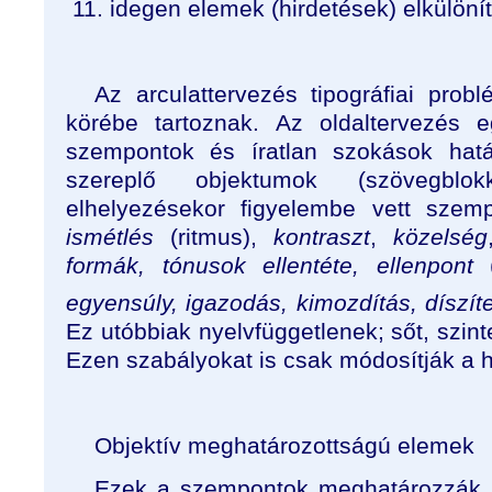
idegen elemek (hirdetések) elkülöní
Az arculattervezés tipográfiai prob
körébe tartoznak. Az oldaltervezés e
szempontok és íratlan szokások hat
szereplő objektumok (szövegblo
elhelyezésekor figyelembe vett szem
ismétlés
(ritmus),
kontraszt
,
közelség
formák, tónusok ellentéte, ellenpont
(
egyensúly, igazodás, kimozdítás, díszít
Ez utóbbiak nyelvfüggetlenek; sőt, szint
Ezen szabályokat is csak módosítják a
Objektív meghatározottságú elemek
Ezek a szempontok meghatározzák a