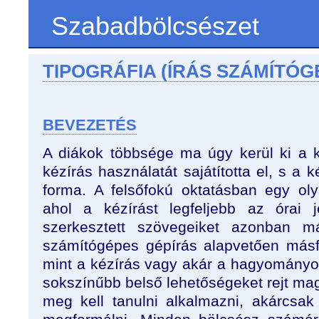
Szabadbölcsészet
TIPOGRÁFIA (ÍRÁS SZÁMÍTÓG
BEVEZETÉS
A diákok többsége ma úgy kerül ki a k
kézírás használatát sajátította el, s a ké
forma. A felsőfokú oktatásban egy ol
ahol a kézírást legfeljebb az órai j
szerkesztett szövegeiket azonban má
számítógépes gépírás alapvetően másfé
mint a kézírás vagy akár a hagyományos
sokszínűbb belső lehetőségeket rejt m
meg kell tanulni alkalmazni, akárcsa