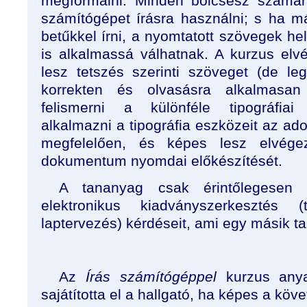
megformálni. Minden bölcsész számár
számítógépet írásra használni; s ha m
betűkkel írni, a nyomtatott szövegek hel
is alkalmassá válhatnak. A kurzus el
lesz tetszés szerinti szöveget (de leg
korrekten és olvasásra alkalmasan e
felismerni a különféle tipográfiai 
alkalmazni a tipográfia eszközeit az ad
megfelelően, és képes lesz elvégezn
dokumentum nyomdai előkészítését.
A tananyag csak érintőlegesen 
elektronikus kiadványszerkesztés (t
laptervezés) kérdéseit, ami egy másik t
Az
Írás számítógéppel
kurzus any
sajátította el a hallgató, ha képes a köv