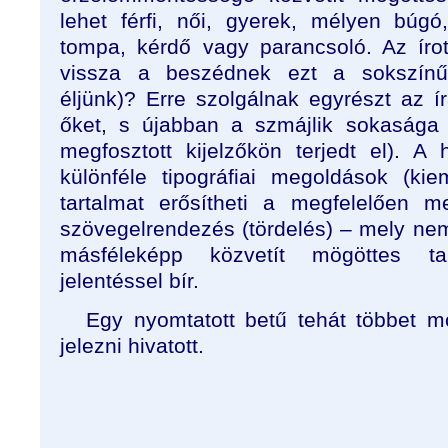
lehet férfi, női, gyerek, mélyen búgó,
tompa, kérdő vagy parancsoló. Az íro
vissza a beszédnek ezt a sokszínű
éljünk)? Erre szolgálnak egyrészt az ír
őket, s újabban a szmájlik sokasága 
megfosztott kijelzőkön terjedt el). A
különféle tipográfiai megoldások (ki
tartalmat erősítheti a megfelelően m
szövegelrendezés (tördelés) – mely ne
másféleképp közvetít mögöttes ta
jelentéssel bír.
Egy nyomtatott betű tehát többet m
jelezni hivatott.