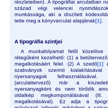
részleteiben). A tipográfiai arculatban n
század végi velencei nyomdászo
munkássága, aki a díszített kódexoldal
tette meg a könyvarculat alapjának
[1]
.
A tipográfia szintjei
A munkafolyamat felől közelítve
rétegűként kezelhető: (1) a betűtervez
megalkotásáért felel. (2) A szedő
[1]
a
szabványok szerinti kialakításáva
nyersanyagok felhasználásával.
(arculattervező) már a kiszede
nyersanyagként és nem törődik anna
oldalkép megkomponálásával (ill. 
megalkotásával). Ez adja a tipográ
művészeti jellegét: miközben a szöve