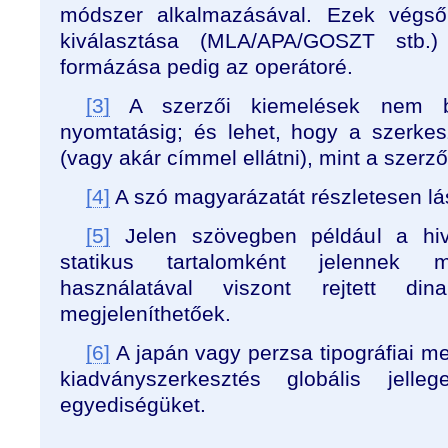
módszer alkalmazásával. Ezek végs
kiválasztása (MLA/APA/GOSZT stb.)
formázása pedig az operátoré.
[3]
A szerzői kiemelések nem bi
nyomtatásig; és lehet, hogy a szerke
(vagy akár címmel ellátni), mint a szerző
[4]
A szó magyarázatát részletesen lá
[5]
Jelen szövegben például a hiv
statikus tartalomként jelennek
használatával viszont rejtett din
megjeleníthetőek.
[6]
A japán vagy perzsa tipográfiai 
kiadványszerkesztés globális jell
egyediségüket.