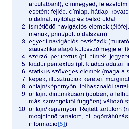
arculatban!), címnegyed, fejezetcím
esetén
: fejléc, címlap, hátlap, rovat
oldalnál
: nyitólap és belső oldal
ismétlődő navigációs elemek (élőfej,
menük; print/pdf: oldalszám)
egyedi navigációs eszközök (mutatók
statisztika alapú kulcsszómegjelenít
szerzői peritextus (pl. címek, jegyze
kiadói peritextus (pl. kiadás adatai
statikus szöveges elemek (maga a 
képek, illusztrációk keretei, marginál
onlájn/képernyőn
: felhasználói tart
onlájn
: dinamikusan (időben, a felha
más szövegektől függően) változó 
onlájn/képernyőn
: Rejtett tartalom 
megjelenő tartalom, pl. egérráhúzá
információ
[5]
)