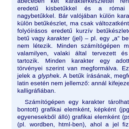
ábécében két karakterkészlettel re
eredetű kisbetűkkel és a római a
nagybetűkkel. Bár valójában külön karak
külön betűkészlet, ma csak változatként t
folyóírásos eredetű kurzív betűkészlet
betű vagy
karakter
(jel) – pl. egy „a” b
nem létezik. Minden számítógépen me
valamilyen, valaki által tervezett és 
tartozik. Minden karakter egy adott
törvényei szerint van megformálva. Ez
jelek a
glyph
ek. A betűk írásának, meg
latin esetén nem jellemző: annál kifejeze
kalligráfiában.
Számítógépen egy karakter tárolhat
bontott) grafikai elemként, képként (jp
egyenesekből álló) grafikai elemként (
(pl. wordben, html-ben), ahol a jel f