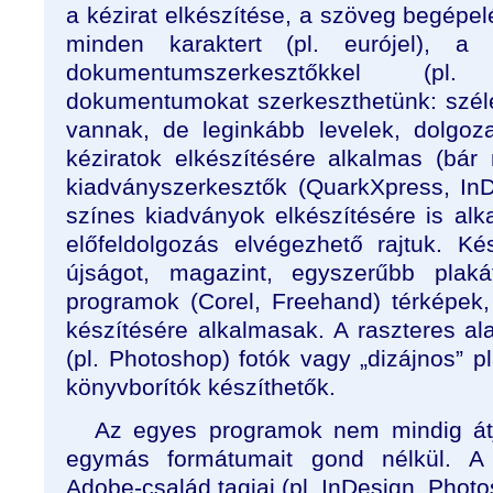
a kézirat elkészítése, a szöveg begépe
minden karaktert (pl. eurójel), 
dokumentumszerkesztőkkel (p
dokumentumokat szerkeszthetünk: széle
vannak, de leginkább levelek, dolgozat
kéziratok elkészítésére alkalmas (bár
kiadványszerkesztők (QuarkXpress, InD
színes kiadványok elkészítésére is alk
előfeldolgozás elvégezhető rajtuk. Ké
újságot, magazint, egyszerűbb plaká
programok (Corel, Freehand) térképek,
készítésére alkalmasak. A raszteres al
(pl. Photoshop) fotók vagy „dizájnos” 
könyvborítók készíthetők.
Az egyes programok nem mindig átjá
egymás formátumait gond nélkül. A 
Adobe-család tagjai (pl. InDesign, Photo